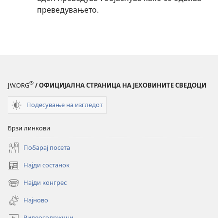
преведувањето.
®
JW.ORG
/ ОФИЦИЈАЛНА СТРАНИЦА НА ЈЕХОВИНИТЕ СВЕДОЦИ
Подесување на изгледот
Брзи линкови
Побарај посета
Најди состанок
(opens
new
Најди конгрес
(opens
window)
new
Најново
window)
Видеосодржини