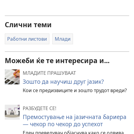
Слични теми
Работни листови
Млади
Можеби ќе те интересира и...
МЛАДИТЕ ПРАШУВААТ
Зошто да научиш друг јазик?
Кои се предизвиците и зошто трудот вреди?
РАЗБУДЕТЕ СЕ!
Премостување на јазичната бариера
— чекор по чекор до успехот
Еден преведувач објаснува како се одвива