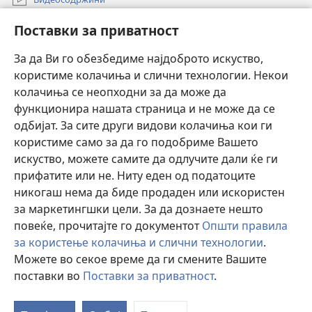
Пребарувај
Поставки за приватност
Помош
За да Ви го обезбедиме најдоброто искуство,
користиме колачиња и слични технологии. Некои
Прилози
колачиња се неопходни за да може да
(opens
new
функционира нашата страница и не може да се
window)
ОНЛАЈН БИБЛИОТЕКА Watchtower™
одбијат. За сите други видови колачиња кои ги
(opens
користиме само за да го подобриме Вашето
new
®
JW Hub
window)
искуство, можете самите да одлучите дали ќе ги
(opens
прифатите или не. Ниту еден од податоците
new
Watchtower Library
window)
никогаш нема да биде продаден или искористен
за маркетингшки цели. За да дознаете нешто
повеќе, прочитајте го документот
Општи правила
за користење колачиња и слични технологии
.
Copyright
© 2026 Watch Tower Bible and Tract Society of Pennsylvania.
Можете во секое време да ги смените Вашите
УСЛОВИ ЗА КОРИСТЕЊЕ
|
ПРИВАТНОСТ
|
ПОСТАВКИ ЗА
поставки во
Поставки за приватност
.
ПРИВАТНОСТ