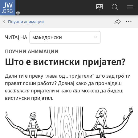
JW.ORG
Најави
се
Смени
Пребарув
ПО
(opens
го
на
ГО
Поучни анимации
new
јазикот
JW.ORG/
МЕ
window)
на
ЧИТАЈ НА
страницата
ПОУЧНИ АНИМАЦИИ
Што е вистински пријател?
Дали ти е преку глава од „пријатели“ што зад грб ти
прават лоши работи? Дознај како да пронајдеш
вистински
пријатели и како
ти
можеш да бидеш
вистински пријател.