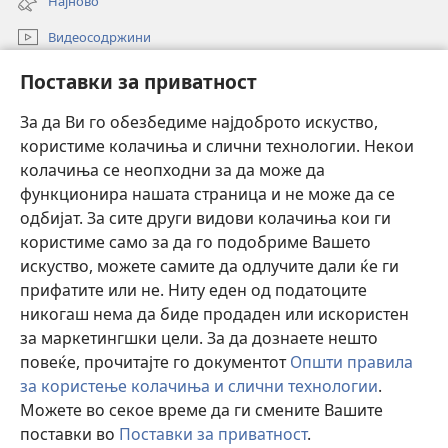
Најново
window)
Видеосодржини
Пребарувај
Поставки за приватност
Помош
За да Ви го обезбедиме најдоброто искуство,
користиме колачиња и слични технологии. Некои
Прилози
(opens
колачиња се неопходни за да може да
new
функционира нашата страница и не може да се
window)
ОНЛАЈН БИБЛИОТЕКА Watchtower™
одбијат. За сите други видови колачиња кои ги
(opens
користиме само за да го подобриме Вашето
new
®
JW Hub
window)
искуство, можете самите да одлучите дали ќе ги
(opens
new
прифатите или не. Ниту еден од податоците
Watchtower Library
window)
никогаш нема да биде продаден или искористен
за маркетингшки цели. За да дознаете нешто
повеќе, прочитајте го документот
Општи правила
за користење колачиња и слични технологии
.
Copyright
© 2026 Watch Tower Bible and Tract Society of Pennsylvania.
Можете во секое време да ги смените Вашите
УСЛОВИ ЗА КОРИСТЕЊЕ
|
ПРИВАТНОСТ
|
ПОСТАВКИ ЗА
поставки во
Поставки за приватност
.
ПРИВАТНОСТ