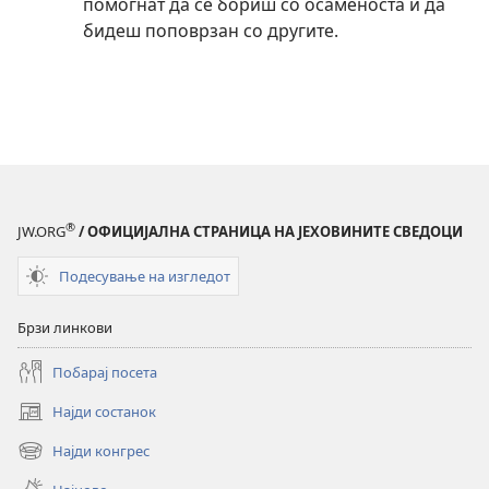
помогнат да се бориш со осаменоста и да
бидеш поповрзан со другите.
®
JW.ORG
/ ОФИЦИЈАЛНА СТРАНИЦА НА ЈЕХОВИНИТЕ СВЕДОЦИ
Подесување на изгледот
Брзи линкови
Побарај посета
Најди состанок
(opens
new
Најди конгрес
(opens
window)
new