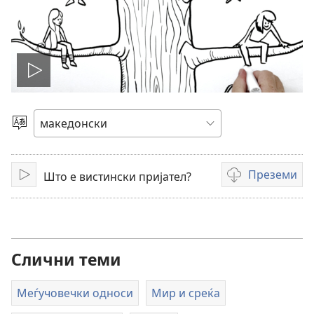
Пушти
Избери
јазик
Преземи
Што е вистински пријател?
Пушти
Опции
за
преземање
на
видеоснимки
Слични теми
Меѓучовечки односи
Мир и среќа