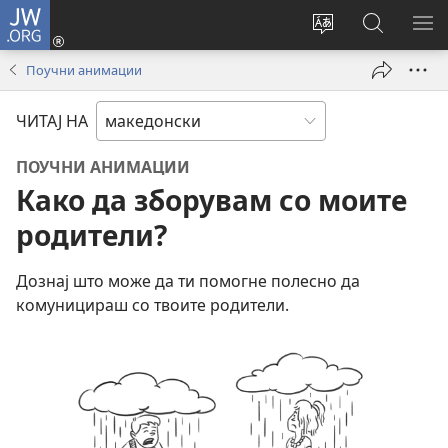
JW.ORG
Најави
се
Смени
Пребарув
ПО
(opens
го
на
ГО
Поучни анимации
new
јазикот
JW.ORG/
МЕ
window)
на
ЧИТАЈ НА
страницата
ПОУЧНИ АНИМАЦИИ
Како да зборувам со моите
родители?
Дознај што може да ти помогне полесно да
комуницираш со твоите родители.