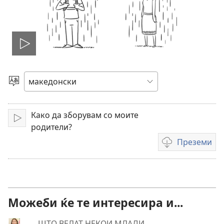
Пушти
Избери
јазик
Како да зборувам со моите
Пушти
родители?
Преземи
Опции
за
преземање
на
видеоснимки
Можеби ќе те интересира и...
ШТО ВЕЛАТ НЕКОИ МЛАДИ