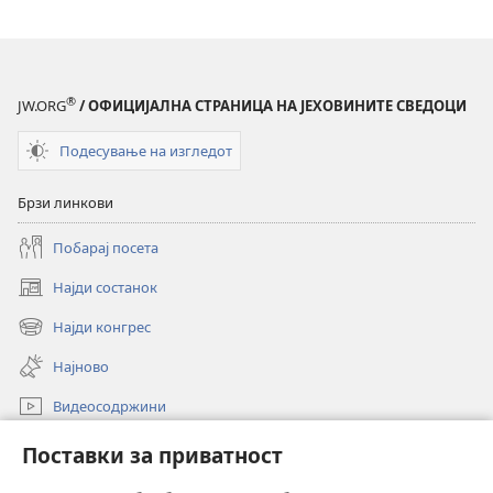
®
JW.ORG
/ ОФИЦИЈАЛНА СТРАНИЦА НА ЈЕХОВИНИТЕ СВЕДОЦИ
Подесување на изгледот
Брзи линкови
Побарај посета
Најди состанок
(opens
new
Најди конгрес
(opens
window)
new
Најново
window)
Видеосодржини
Пребарувај
Поставки за приватност
Помош