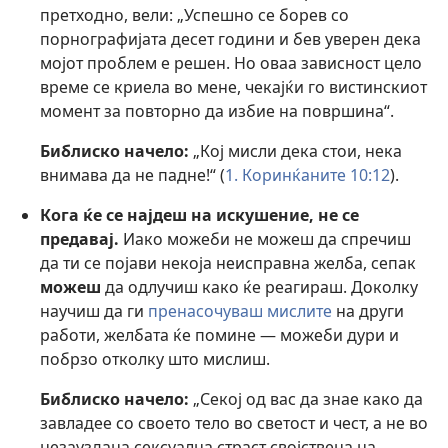
претходно, вели: „Успешно се борев со
порнографијата десет години и бев уверен дека
мојот проблем е решен. Но оваа зависност цело
време се криела во мене, чекајќи го вистинскиот
момент за повторно да избие на површина“.
Библиско начело:
„Кој мисли дека стои, нека
внимава да не падне!“ (
1. Коринќаните 10:12
).
Кога ќе се најдеш на искушение, не се
предавај.
Иако можеби не можеш да спречиш
да ти се појави некоја неисправна желба, сепак
можеш
да одлучиш како ќе реагираш. Доколку
научиш да ги
пренасочуваш мислите
на други
работи, желбата ќе помине — можеби дури и
побрзо отколку што мислиш.
Библиско начело:
„Секој од вас да знае како да
завладее со своето тело во светост и чест, а не во
незауздана сексуална страст својствена на