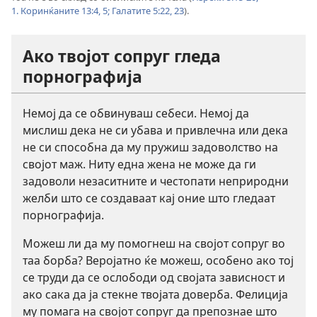
1. Коринќаните 13:4, 5;
Галатите 5:22, 23
).
Ако твојот сопруг гледа
порнографија
Немој да се обвинуваш себеси. Немој да
мислиш дека не си убава и привлечна или дека
не си способна да му пружиш задоволство на
својот маж. Ниту една жена не може да ги
задоволи незаситните и честопати неприродни
желби што се создаваат кај оние што гледаат
порнографија.
Можеш ли да му помогнеш на својот сопруг во
таа борба? Веројатно ќе можеш, особено ако тој
се труди да се ослободи од својата зависност и
ако сака да ја стекне твојата доверба. Фелиција
му помага на својот сопруг да препознае што