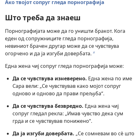
Ако твојот сопруг гледа порнографија
Што треба да знаеш
Порнографијата може да го уништи бракот. Кога
еден од сопружниците гледа порнографија,
невиниот брачен другар може да се чувствува
огорчено и да ја изгуби довербата.
b
Една жена чиј сопруг гледа порнографија може:
Да се чувствува изневерено.
Една жена по име
Сара вели: „Се чувствував како мојот сопруг
одново и одново да прави прељуба“.
Да се чувствува безвредно.
Една жена чиј
сопруг гледал рекла: „Имав чувство дека сум
грда и се чувствував понижено“.
Да ја изгуби довербата.
„Се сомневам во сѐ што