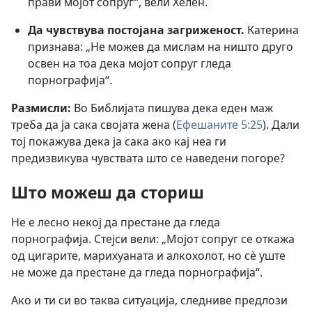
прави мојот сопруг“, вели Хелен.
Да чувствува постојана загриженост.
Катерина
признава: „Не можев да мислам на ништо друго
освен на тоа дека мојот сопруг гледа
порнографија“.
Размисли:
Во Библијата пишува дека еден маж
треба да ја сака својата жена (
Ефешаните 5:25
). Дали
тој покажува дека ја сака ако кај неа ги
предизвикува чувствата што се наведени погоре?
Што можеш да сториш
Не е лесно некој да престане да гледа
порнографија. Стејси вели: „Мојот сопруг се откажа
од цигарите, марихуаната и алкохолот, но сѐ уште
не може да престане да гледа порнографија“.
Ако и ти си во таква ситуација, следниве предлози