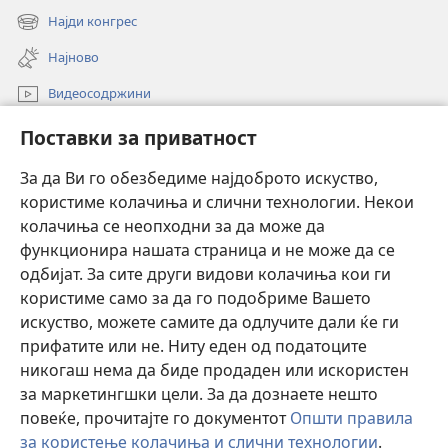
new
Најди конгрес
(opens
window)
new
Најново
window)
Видеосодржини
Пребарувај
Поставки за приватност
Помош
За да Ви го обезбедиме најдоброто искуство,
користиме колачиња и слични технологии. Некои
Прилози
колачиња се неопходни за да може да
(opens
new
функционира нашата страница и не може да се
window)
ОНЛАЈН БИБЛИОТЕКА Watchtower™
одбијат. За сите други видови колачиња кои ги
(opens
користиме само за да го подобриме Вашето
new
®
JW Hub
window)
искуство, можете самите да одлучите дали ќе ги
(opens
прифатите или не. Ниту еден од податоците
new
Watchtower Library
window)
никогаш нема да биде продаден или искористен
за маркетингшки цели. За да дознаете нешто
повеќе, прочитајте го документот
Општи правила
за користење колачиња и слични технологии
.