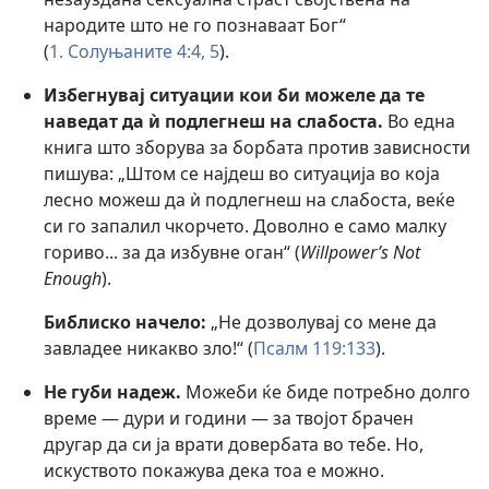
народите што не го познаваат Бог“
(
1. Солуњаните 4:4, 5
).
Избегнувај ситуации кои би можеле да те
наведат да ѝ подлегнеш на слабоста.
Во една
книга што зборува за борбата против зависности
пишува: „Штом се најдеш во ситуација во која
лесно можеш да ѝ подлегнеш на слабоста, веќе
си го запалил чкорчето. Доволно е само малку
гориво... за да избувне оган“ (
Willpower’s Not
Enough
).
Библиско начело:
„Не дозволувај со мене да
завладее никакво зло!“ (
Псалм 119:133
).
Не губи надеж.
Можеби ќе биде потребно долго
време — дури и години — за твојот брачен
другар да си ја врати довербата во тебе. Но,
искуството покажува дека тоа е можно.