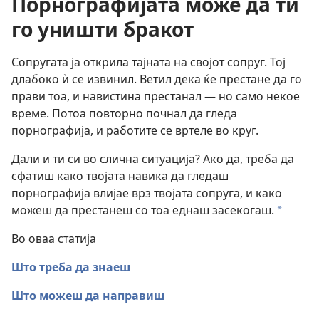
Порнографијата може да ти
го уништи бракот
Сопругата ја открила тајната на својот сопруг. Тој
длабоко ѝ се извинил. Ветил дека ќе престане да го
прави тоа, и навистина престанал — но само некое
време. Потоа повторно почнал да гледа
порнографија, и работите се вртеле во круг.
Дали и ти си во слична ситуација? Ако да, треба да
сфатиш како твојата навика да гледаш
порнографија влијае врз твојата сопруга, и како
можеш да престанеш со тоа еднаш засекогаш.
a
Во оваа статија
Што треба да знаеш
Што можеш да направиш