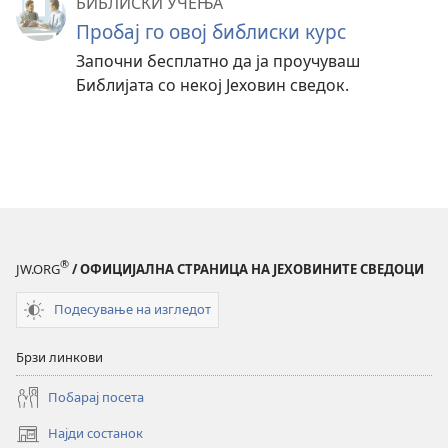
БИБЛИСКИ УЧЕЊА
Пробај го овој библиски курс
Започни бесплатно да ја проучуваш
Библијата со некој Јеховин сведок.
®
JW.ORG
/ ОФИЦИЈАЛНА СТРАНИЦА НА ЈЕХОВИНИТЕ СВЕДОЦИ
Подесување на изгледот
Брзи линкови
Побарај посета
Најди состанок
(opens