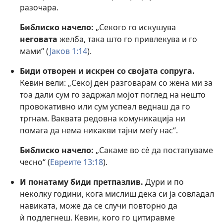
разочара.
Библиско начело:
„Секого го искушува
неговата
желба, така што го привлекува и го
мами“ (
Јаков 1:14
).
Биди отворен и искрен со својата сопруга.
Кевин вели: „Секој ден разговарам со жена ми за
тоа дали сум го задржал мојот поглед на нешто
провокативно или сум успеал веднаш да го
тргнам. Ваквата редовна комуникација ни
помага да нема никакви тајни меѓу нас“.
Библиско начело:
„Сакаме во сѐ да постапуваме
чесно“ (
Евреите 13:18
).
И понатаму биди претпазлив.
Дури и по
неколку години, кога мислиш дека си ја совладал
навиката, може да се случи повторно да
ѝ подлегнеш. Кевин, кого го цитиравме