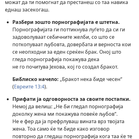
можат да ти помогнат да престанеш со таа навика
еднаш засекогаш.
Разбери зошто порнографијата е штетна.
Порнографијата ги поттикнува луѓето да си ги
задоволуваат себичните желби, со што се
поткопуваат љубовта, довербата и верноста кои
се неопходни за еден среќен брак. Оној што
гледа порнографија покажува дека
не го почитува Јехова, кој го создал бракот.
Библиско начело:
„Бракот нека биде чесен“
(
Евреите 13:4
).
Прифати ја одговорноста за своите постапки.
Немој да велиш: „Не би гледал порнографија
доколку жена ми покажува повеќе љубов“.
Не е фер да ја префрлуваш вината врз твојата
жена. Тоа само ќе ти биде како изговор
повторно да гледаш порнографија кога таа ќе те