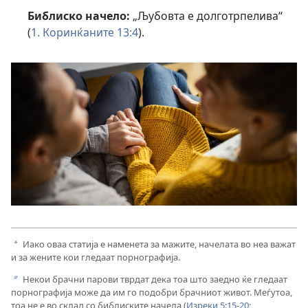
Библиско начело:
„Љубовта е долготрпелива“
(
1. Коринќаните 13:4
).
Иако оваа статија е наменета за мажите, начелата во неа важат
a
и за жените кои гледаат порнографија.
Некои брачни парови тврдат дека тоа што заедно ќе гледаат
b
порнографија може да им го подобри брачниот живот. Меѓутоа,
тоа не е во склад со библиските начела (
Изреки 5:15-20;