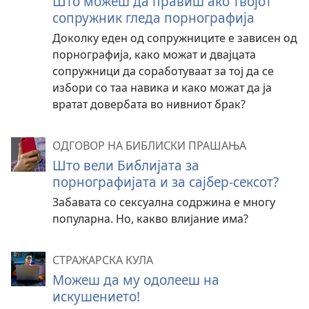
Што можеш да правиш ако твојот
сопружник гледа порнографија
Доколку еден од сопружниците е зависен од
порнографија, како можат и двајцата
сопружници да соработуваат за тој да се
избори со таа навика и како можат да ја
вратат довербата во нивниот брак?
ОДГОВОР НА БИБЛИСКИ ПРАШАЊА
Што вели Библијата за
порнографијата и за сајбер-сексот?
Забавата со сексуална содржина е многу
популарна. Но, какво влијание има?
СТРАЖАРСКА КУЛА
Можеш да му одолееш на
искушението!