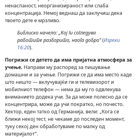
ненаспаност, неорганизираност или слаба
концентрација. Немој веднаш да заклучиш дека
твоето дете е мрзливо.
Библиско начело: „Кој ги согледува
работите разборито, наоѓа добро“
(
Изреки
16:20
).
Погрижи се детето да има пријатна атмосфера за
учење.
Направи му распоред за пишување
домашни и за учење. Погрижи се да има место каде
што ништо — вклучувајќи ги и телевизорот и
мобилниот телефон — нема да му го одвлекува
вниманието додека учи. За да може полесно да се
концентрира, може да учи пократко, но почесто.
Хектор, еден татко од Германија, вели: „Кога се
ближи некој тест, не чекаме до последен момент,
туку секој ден обработуваме по малку од
материјалот“.