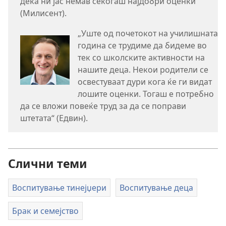
дека ни јас немав секогаш најдобри оценки“
(Милисент).
„Уште од почетокот на училишната
година се трудиме да бидеме во
тек со школските активности на
нашите деца. Некои родители се
освестуваат дури кога ќе ги видат
лошите оценки. Тогаш е потребно
да се вложи повеќе труд за да се поправи
штетата“ (Едвин).
Слични теми
Воспитување тинејџери
Воспитување деца
Брак и семејство