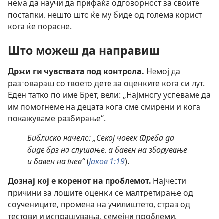
нема да научи да прифаќа одговорност за своите
постапки, нешто што ќе му биде од голема корист
кога ќе порасне.
Што можеш да направиш
Држи ги чувствата под контрола.
Немој да
разговараш со твоето дете за оценките кога си лут.
Еден татко по име Брет, вели: „Најмногу успеваме да
им помогнеме на децата кога сме смирени и кога
покажуваме разбирање“.
Библиско начело: „Секој човек треба да
биде брз на слушање, а бавен на зборување
и бавен на гнев“
(
Јаков 1:19
).
Дознај кој е коренот на проблемот.
Најчести
причини за лошите оценки се малтретирање од
соучениците, промена на училиштето, страв од
тестови и испрашувања, семејни проблеми,