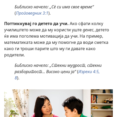
Библиско начело: „Сѐ си има свое време“
(
Проповедник 3:1
).
Поттикнувај го детето да учи.
Ако сфати колку
училиштето може да му користи уште
денес
, детето
ќе има поголема мотивација да учи. На пример,
математиката може да му помогне да води сметка
како ги троши парите што му ги давате како
родители.
Библиско начело: „Стекни мудрост, стекни
разборитост... Високо цени ја“
(
Изреки 4:5,
8
).