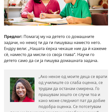
Предлог:
Помагај му на детето со домашните
задачи, но немој ти да ги пишуваш наместо него.
Ендру вели: „Нашата ќерка чекаше ние да ѝ кажеме
сѐ, наместо да мисли со своја глава“. Научи го
детето само да си ја пишува домашната задача.
„Ако некое од моите деца се врати
од училиште со слаба оценка, се
трудам да останам смирена. Го
прашувам зошто се случи тоа и
како може следниот пат да добие
подобра оценка. Се потсетувам