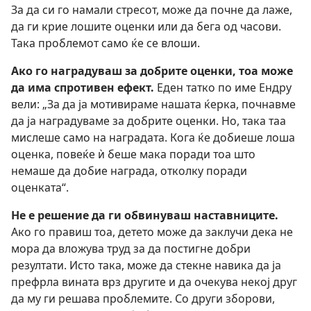
За да си го намали стресот, може да почне да лаже,
да ги крие лошите оценки или да бега од часови.
Така проблемот само ќе се влоши.
Ако го наградуваш за добрите оценки, тоа може
да има спротивен ефект.
Еден татко по име Ендру
вели: „За да ја мотивираме нашата ќерка, почнавме
да ја наградуваме за добрите оценки. Но, така таа
мислеше само на наградата. Кога ќе добиеше лоша
оценка, повеќе ѝ беше мака поради тоа што
немаше да добие награда, отколку поради
оценката“.
Не е решение да ги обвинуваш наставниците.
Ако го правиш тоа, детето може да заклучи дека не
мора да вложува труд за да постигне добри
резултати. Исто така, може да стекне навика да ја
префрла вината врз другите и да очекува некој друг
да му ги решава проблемите. Со други зборови,