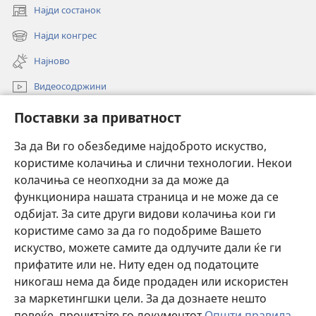
Најди состанок
(opens
new
Најди конгрес
(opens
window)
new
Најново
window)
Видеосодржини
Пребарувај
Поставки за приватност
Помош
За да Ви го обезбедиме најдоброто искуство,
користиме колачиња и слични технологии. Некои
Прилози
колачиња се неопходни за да може да
(opens
new
функционира нашата страница и не може да се
window)
ОНЛАЈН БИБЛИОТЕКА Watchtower™
одбијат. За сите други видови колачиња кои ги
(opens
користиме само за да го подобриме Вашето
new
®
JW Hub
window)
искуство, можете самите да одлучите дали ќе ги
(opens
прифатите или не. Ниту еден од податоците
new
Watchtower Library
window)
никогаш нема да биде продаден или искористен
за маркетингшки цели. За да дознаете нешто
повеќе, прочитајте го документот
Општи правила