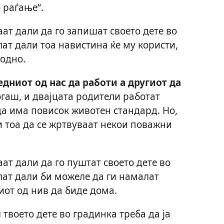
 раѓање“.
ат дали да го запишат своето дете во
ат дали тоа навистина ќе му користи,
ходно.
дниот од нас да работи а другиот да
гаш, и двајцата родители работат
да има повисок животен стандард. Но,
 тоа да се жртвуваат некои поважни
ат дали да го пуштат своето дете во
лат дали би можеле да ги намалат
иот од нив да биде дома.
твоето дете во градинка треба да ја