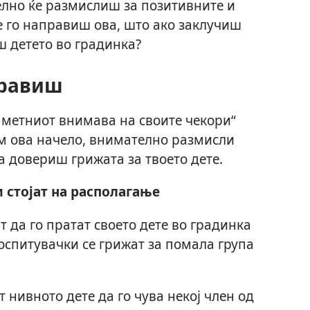
лно ќе размислиш за позитивните и
е го направиш ова, што ако заклучиш
ш детето во градинка?
правиш
аметниот внимава на своите чекори“
 ум ова начело, внимателно размисли
а довериш грижата за твоето дете.
 стојат на располагање
 да го пратат своето дете во градинка
воспитувачки се грижат за помала група
 нивното дете да го чува некој член од