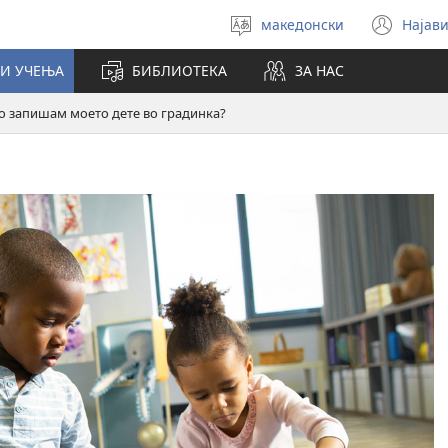
македонски
Најави
Избери
(op
јазик
new
И УЧЕЊА
БИБЛИОТЕКА
ЗА НАС
win
го запишам моето дете во градинка?