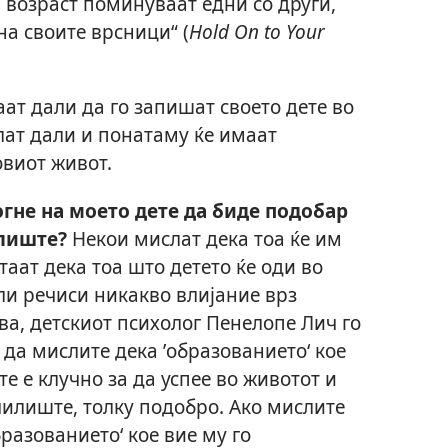
 возраст поминуваат едни со други,
на своите врсници“ (
Hold On to Your
ат дали да го запишат своето дете во
лат дали и понатаму ќе имаат
овиот живот.
гне на моето дете да биде подобар
илиште?
Некои мислат дека тоа ќе им
таат дека тоа што детето ќе оди во
ли речиси никакво влијание врз
ова, детскиот психолог Пенелопе Лич го
да мислите дека ’образованието‘ кое
те е клучно за да успее во животот и
чилиште, толку подобро. Ако мислите
бразованието‘ кое вие му го