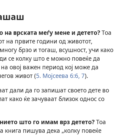
рашаш
о на врската меѓу мене и детето?
Тоа
от на првите години од животот,
многу брзо и тогаш, всушност, учи како
уди се колку што е можно повеќе да
 на овој важен период кој може да
егов живот (
5. Мојсеева 6:6, 7
).
ат дали да го запишат своето дете во
ат како ќе зачуваат близок однос со
анието што го имам врз детето?
Тоа
на книга пишува дека „колку повеќе