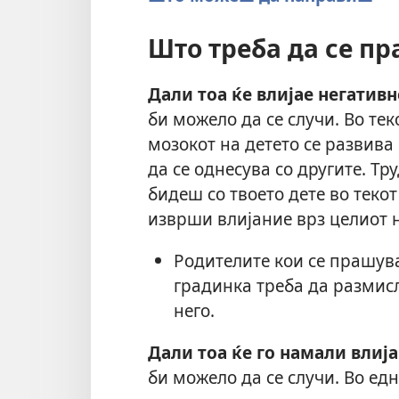
Што треба да се п
Дали тоа ќе влијае негативн
би можело да се случи. Во тек
мозокот на детето се развива 
да се однесува со другите. Тр
бидеш со твоето дете во текот
изврши влијание врз целиот н
Родителите кои се прашува
градинка треба да размисл
него.
Дали тоа ќе го намали влиј
би можело да се случи. Во ед