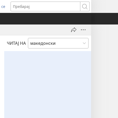
 се
ens
Пребарај
dow)
ЧИТАЈ НА