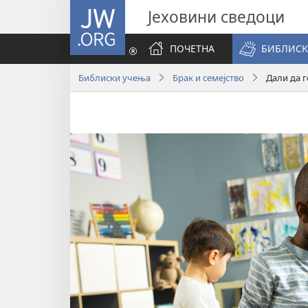
JW.ORG
Јеховини сведоци
ПОЧЕТНА
БИБЛИСК
Библиски учења
Брак и семејство
Дали да 