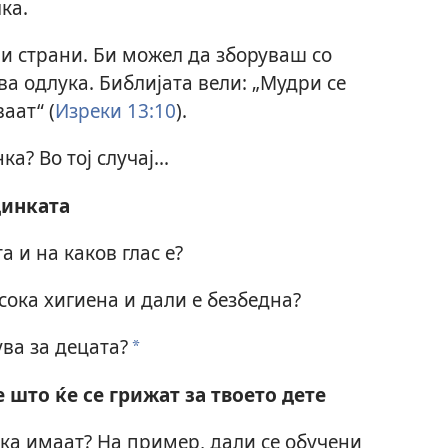
ка.
и страни. Би можел да зборуваш со
ва одлука. Библијата вели: „Мудри се
аат“ (
Изреки 13:10
).
? Во тој случај...
динката
 и на каков глас е?
сока хигиена и дали е безбедна?
ва за децата?
a
 што ќе се грижат за твоето дете
ка имаат? На пример, дали се обучени