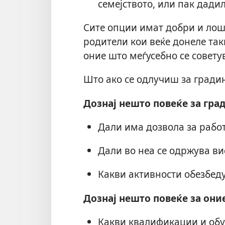
семејството, или пак дадил
Сите опции имат добри и лош
родители кои веќе донеле так
оние што меѓусебно се советув
Што ако се одлучиш за градинка
Дознај нешто повеќе за гра
Дали има дозвола за работа
Дали во неа се одржува ви
Какви активности обезбеду
Дознај нешто повеќе за оние
Какви квалификации и обу