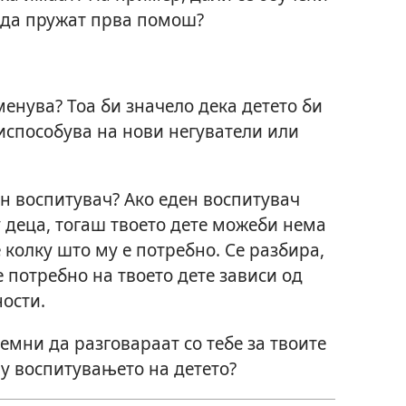
и да пружат прва помош?
менува? Тоа би значело дека детето би
испособува на нови негуватели или
ен воспитувач? Ако еден воспитувач
у деца, тогаш твоето дете можеби нема
колку што му е потребно. Се разбира,
 потребно на твоето дете зависи од
ности.
емни да разговараат со тебе за твоите
у воспитувањето на детето?