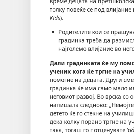
време децата на претшколска
толку повеќе се под влијание 
Kids
).
Родителите кои се прашува
градинка треба да размис
најголемо влијание во нег
Дали градинката ќе му помо
ученик кога ќе тргне на уч
помогне на децата. Други сме
градинка ќе има само мало и
неговиот развој. Во врска со 
напишала следново: „Немојте 
детето ќе го стекне на училиш
дека колку порано тргне на у
така, тогаш го потценувате ’о