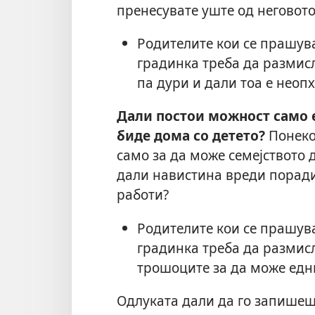
пренесувате уште од неговото
Родителите кои се прашува
градинка треба да размисл
па дури и дали тоа е неоп
Дали постои можност само е
биде дома со детето?
Понеко
само за да може семејството 
дали навистина вреди поради
работи?
Родителите кои се прашува
градинка треба да размис
трошоците за да може едн
Одлуката дали да го запишеш 