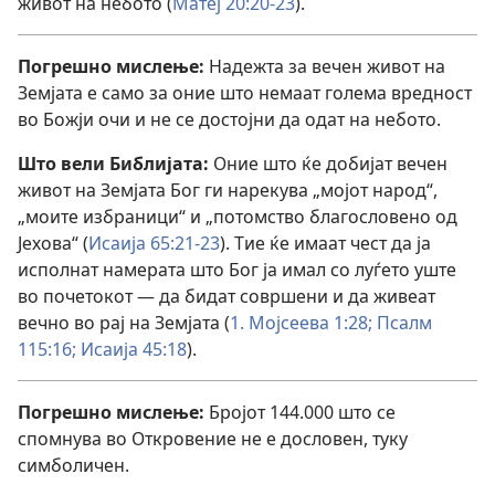
живот на небото (
Матеј 20:20-23
).
Погрешно мислење:
Надежта за вечен живот на
Земјата е само за оние што немаат голема вредност
во Божји очи и не се достојни да одат на небото.
Што вели Библијата:
Оние што ќе добијат вечен
живот на Земјата Бог ги нарекува „мојот народ“,
„моите избраници“ и „потомство благословено од
Јехова“ (
Исаија 65:21-23
). Тие ќе имаат чест да ја
исполнат намерата што Бог ја имал со луѓето уште
во почетокот — да бидат совршени и да живеат
вечно во рај на Земјата (
1. Мојсеева 1:28;
Псалм
115:16;
Исаија 45:18
).
Погрешно мислење:
Бројот 144.000 што се
спомнува во Откровение не е дословен, туку
симболичен.