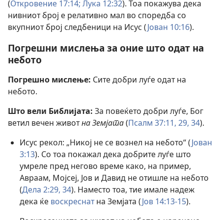
(
Откровение 17:14;
Лука 12:32
). Тоа покажува дека
нивниот број е релативно мал во споредба со
вкупниот број следбеници на Исус (
Јован 10:16
).
Погрешни мислења за оние што одат на
небото
Погрешно мислење:
Сите добри луѓе одат на
небото.
Што вели Библијата:
За повеќето добри луѓе, Бог
ветил вечен живот
на Земјата
(
Псалм 37:11,
29,
34
).
Исус рекол: „Никој не се вознел на небото“ (
Јован
3:13
). Со тоа покажал дека добрите луѓе што
умреле пред негово време како, на пример,
Авраам, Мојсеј, Јов и Давид не отишле на небото
(
Дела 2:29,
34
). Наместо тоа, тие имале надеж
дека ќе
воскреснат
на Земјата (
Јов 14:13-15
).