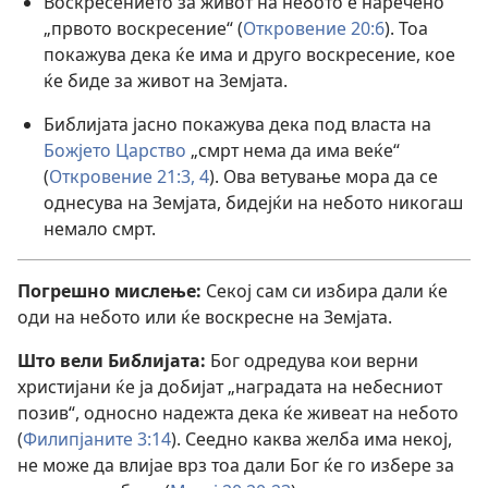
Воскресението за живот на небото е наречено
„првото воскресение“ (
Откровение 20:6
). Тоа
покажува дека ќе има и друго воскресение, кое
ќе биде за живот на Земјата.
Библијата јасно покажува дека под власта на
Божјето Царство
„смрт нема да има веќе“
(
Откровение 21:3, 4
). Ова ветување мора да се
однесува на Земјата, бидејќи на небото никогаш
немало смрт.
Погрешно мислење:
Секој сам си избира дали ќе
оди на небото или ќе воскресне на Земјата.
Што вели Библијата:
Бог одредува кои верни
христијани ќе ја добијат „наградата на небесниот
позив“, односно надежта дека ќе живеат на небото
(
Филипјаните 3:14
). Сеедно каква желба има некој,
не може да влијае врз тоа дали Бог ќе го избере за