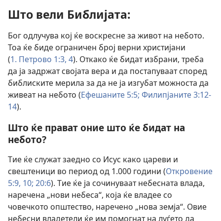
Што вели Библијата:
Бог одлучува кој ќе воскресне за живот на небото.
Тоа ќе биде ограничен број верни христијани
(
1. Петрово 1:3, 4
). Откако ќе бидат избрани, треба
да ја задржат својата вера и да постапуваат според
библиските мерила за да не ја изгубат можноста да
живеат на небото (
Ефешаните 5:5;
Филипјаните 3:12-
14
).
Што ќе прават оние што ќе бидат на
небото?
Тие ќе служат заедно со Исус како цареви и
свештеници во период од 1.000 години (
Откровение
5:9, 10;
20:6
). Тие ќе ја сочинуваат небесната влада,
наречена „нови небеса“, која ќе владее со
човечкото општество, наречено „нова земја“. Овие
небесни владетели ќе им помогнат на луѓето да