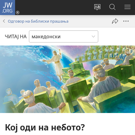
JW.ORG
Најави
се
Смени
Пребарув
ПО
(opens
го
на
ГО
Одговор на библиски прашања
new
јазикот
JW.ORG/
МЕ
window)
на
ЧИТАЈ НА
страницата
Кој оди на небото?