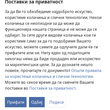
Поставки за приватност
Помош
За да Ви го обезбедиме најдоброто искуство,
користиме колачиња и слични технологии. Некои
Прилози
колачиња се неопходни за да може да
(opens
new
функционира нашата страница и не може да се
window)
ОНЛАЈН БИБЛИОТЕКА Watchtower™
одбијат. За сите други видови колачиња кои ги
(opens
користиме само за да го подобриме Вашето
new
®
JW Hub
window)
искуство, можете самите да одлучите дали ќе ги
(opens
прифатите или не. Ниту еден од податоците
new
Watchtower Library
window)
никогаш нема да биде продаден или искористен
за маркетингшки цели. За да дознаете нешто
повеќе, прочитајте го документот
Општи правила
за користење колачиња и слични технологии
.
Copyright
Можете во секое време да ги смените Вашите
© 2026 Watch Tower Bible and Tract Society of Pennsylvania.
УСЛОВИ ЗА КОРИСТЕЊЕ
|
ПРИВАТНОСТ
|
ПОСТАВКИ ЗА
поставки во
Поставки за приватност
.
ПРИВАТНОСТ
Прифати
Одбиј
Подеси