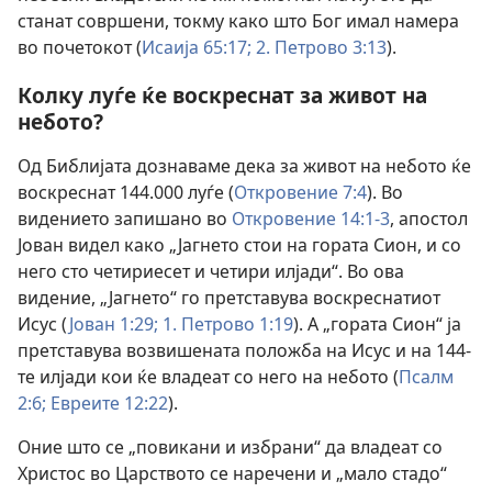
станат совршени, токму како што Бог имал намера
во почетокот (
Исаија 65:17;
2. Петрово 3:13
).
Колку луѓе ќе воскреснат за живот на
небото?
Од Библијата дознаваме дека за живот на небото ќе
воскреснат 144.000 луѓе (
Откровение 7:4
). Во
видението запишано во
Откровение 14:1-3
, апостол
Јован видел како „Јагнето стои на гората Сион, и со
него сто четириесет и четири илјади“. Во ова
видение, „Јагнето“ го претставува воскреснатиот
Исус (
Јован 1:29;
1. Петрово 1:19
). А „гората Сион“ ја
претставува возвишената положба на Исус и на 144-
те илјади кои ќе владеат со него на небото (
Псалм
2:6;
Евреите 12:22
).
Оние што се „повикани и избрани“ да владеат со
Христос во Царството се наречени и „мало стадо“