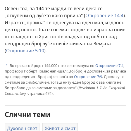
Освен тоа, за 144-те илјади се вели дека се
„откупени од луѓето како првина“ (
Откровение 14:4
).
Изразот „првина“ се однесува на еден мал, издвоен
дел од нешто. Тоа е сосема соодветен израз за оние
што заедно со Христос ќе владеат од небото над
неодреден број луѓе кои ќе живеат на Земјата
(
Откровение 5:10
).
Во врска со бројот 144.000 што се спомнува во
Откровение 7:4
,
a
професор Роберт Томас напишал: „Тој број е дословен, за разлика
од неодредениот број кој се наоѓа во
Откровение 7:9
. Доколку го
сметаме за симболичен, тогаш ниту еден број од оваа книга не
би требало да го сметаме за дословен“ (
Revelation 1-7: An Exegetical
Commentary,
страница 474).
Слични теми
Духовен свет
Живот и смрт