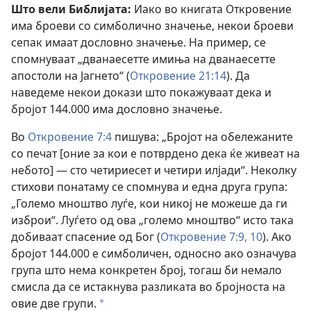
Што вели Библијата:
Иако во книгата Откровение
има броеви со симболично значење, некои броеви
сепак имаат дословно значење. На пример, се
спомнуваат „дванаесетте имиња на дванаесетте
апостоли на Јагнето“ (
Откровение 21:14
). Да
наведеме некои докази што покажуваат дека и
бројот 144.000 има дословно значење.
Во
Откровение 7:4
пишува: „Бројот на обележаните
со печат [оние за кои е потврдено дека ќе живеат на
небото] — сто четириесет и четири илјади“. Неколку
стихови понатаму се спомнува и една друга група:
„Големо мноштво луѓе, кои никој не можеше да ги
изброи“. Луѓето од ова „големо мноштво“ исто така
добиваат спасение од Бог (
Откровение 7:9, 10
). Ако
бројот 144.000 е симболичен, односно ако означува
група што нема конкретен број, тогаш би немало
смисла да се истакнува разликата во бројноста на
овие две групи.
a