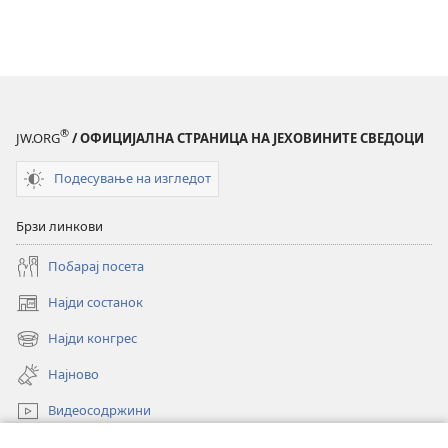
®
JW.ORG
/ ОФИЦИЈАЛНА СТРАНИЦА НА ЈЕХОВИНИТЕ СВЕДОЦИ
Подесување на изгледот
Брзи линкови
Побарај посета
Најди состанок
(opens
new
Најди конгрес
(opens
window)
new
Најново
window)
Видеосодржини
Пребарувај