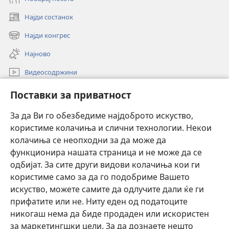
Најди состанок
(opens
new
Најди конгрес
(opens
window)
new
Најново
window)
Видеосодржини
Пребарувај
Поставки за приватност
Помош
За да Ви го обезбедиме најдоброто искуство,
користиме колачиња и слични технологии. Некои
Прилози
(opens
колачиња се неопходни за да може да
new
функционира нашата страница и не може да се
window)
ОНЛАЈН БИБЛИОТЕКА Watchtower™
одбијат. За сите други видови колачиња кои ги
(opens
користиме само за да го подобриме Вашето
new
®
JW Hub
window)
искуство, можете самите да одлучите дали ќе ги
(opens
new
прифатите или не. Ниту еден од податоците
Watchtower Library
window)
никогаш нема да биде продаден или искористен
за маркетингшки цели. За да дознаете нешто