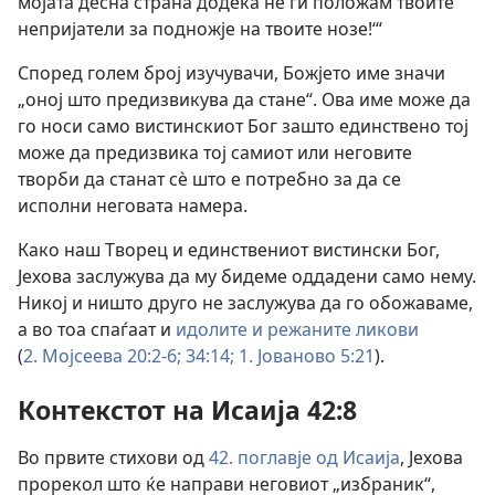
мојата десна страна додека не ги положам твоите
непријатели за подножје на твоите нозе!‘“
Според голем број изучувачи, Божјето име значи
„оној што предизвикува да стане“. Ова име може да
го носи само вистинскиот Бог зашто единствено тој
може да предизвика тој самиот или неговите
творби да станат сѐ што е потребно за да се
исполни неговата намера.
Како наш Творец и единствениот вистински Бог,
Јехова заслужува да му бидеме оддадени само нему.
Никој и ништо друго не заслужува да го обожаваме,
а во тоа спаѓаат и
идолите и режаните ликови
(
2. Мојсеева 20:2-6;
34:14;
1. Јованово 5:21
).
Контекстот на Исаија 42:8
Во првите стихови од
42. поглавје од Исаија
, Јехова
прорекол што ќе направи неговиот „избраник“,