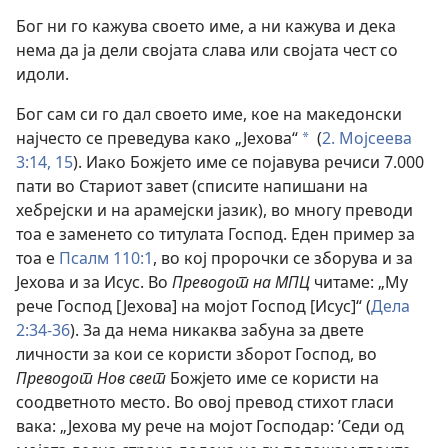
Бог ни го кажува своето име, а ни кажува и дека
нема да ја дели својата слава или својата чест со
идоли.
Бог сам си го дал своето име, кое на македонски
најчесто се преведува како „Јехова“
(
2. Мојсеева
a
3:14, 15
). Иако Божјето име се појавува речиси 7.000
пати во Стариот завет (списите напишани на
хебрејски и на арамејски јазик), во многу преводи
тоа е заменето со титулата Господ. Еден пример за
тоа е
Псалм 110:1
, во кој пророчки се зборува и за
Јехова и за Исус. Во
Преводот на МПЦ
читаме: „Му
рече Господ [Јехова] на мојот Господ [Исус]“ (
Дела
2:34-36
). За да нема никаква забуна за двете
личности за кои се користи зборот Господ, во
Преводот Нов свет
Божјето име се користи на
соодветното место. Во овој превод стихот гласи
вака: „Јехова му рече на мојот Господар: ’Седи од