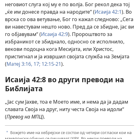
неговиот слуга кој му е по волја. Бог рекол дека тој
„ќе им донесе правда на народите“ (
Исаија 42:1
). Во
врска со ова ветување, Бог го кажал следново: „Сега
ви навестувам нешто ново. Пред да се збидне, јас ви
го објавувам“ (
Исаија 42:9
). Пророштвото за
избраникот се збиднало, односно се исполнило,
векови подоцна кога Месијата, или Христос,
пристигнал и ја извршил својата служба на Земјата
(
Матеј 3:16, 17;
12:15-21
).
Исаија 42:8 во други преводи на
Библијата
„Јас сум Јахве, тоа е Моето име, и нема да ја дадам
славата Своја на друг, ниту честа Своја на идоли“
(
Превод на МПЦ
).
Божјето име на хебрејски се состои од четири согласки кои на
a
македонски обично се пишуваат ЈХВХ. Во некои преводи на