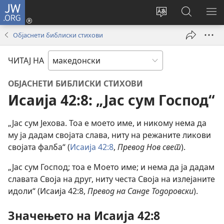
JW.ORG
Најави
се
Смени
Пребарув
ПО
(opens
го
на
ГО
Објаснети библиски стихови
new
јазикот
JW.ORG/
МЕ
window)
на
ЧИТАЈ НА
страницата
ОБЈАСНЕТИ БИБЛИСКИ СТИХОВИ
Исаија 42:8: „Јас сум Господ“
„Јас сум Јехова. Тоа е моето име, и никому нема да
му ја дадам својата слава, ниту на режаните ликови
својата фалба“ (
Исаија 42:8
,
Превод Нов свет
).
„Јас сум Господ; тоа е Моето име; и нема да ја дадам
славата Своја на друг, ниту честа Своја на излејаните
идоли“ (Исаија 42:8,
Превод на Санде Тодоровски
).
Значењето на Исаија 42:8