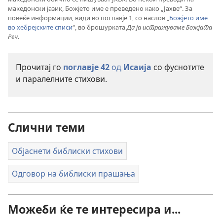
македонски јазик, Божјето име е преведено како „Јахве“. За
повеќе информации, види во поглавје 1, со наслов „
Божјето име
во хебрејските списи
“, во брошурката
Да ја истражуваме Божјата
Реч
.
Прочитај го
поглавје 42
од
Исаија
со фуснотите
и паралелните стихови.
Слични теми
Објаснети библиски стихови
Одговор на библиски прашања
Можеби ќе те интересира и...