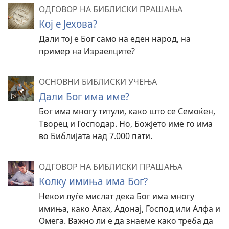
ОДГОВОР НА БИБЛИСКИ ПРАШАЊА
Кој е Јехова?
Дали тој е Бог само на еден народ, на
пример на Израелците?
ОСНОВНИ БИБЛИСКИ УЧЕЊА
Дали Бог има име?
Бог има многу титули, како што се Семоќен,
Творец и Господар. Но, Божјето име го има
во Библијата над 7.000 пати.
ОДГОВОР НА БИБЛИСКИ ПРАШАЊА
Колку имиња има Бог?
Некои луѓе мислат дека Бог има многу
имиња, како Алах, Адонај, Господ или Алфа и
Омега. Важно ли е да знаеме како треба да