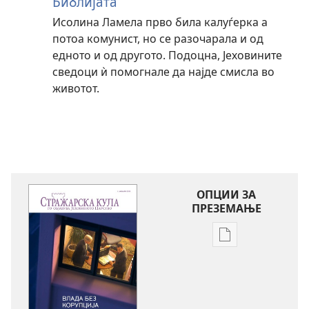
Библијата
Исолина Ламела прво била калуѓерка а
потоа комунист, но се разочарала и од
едното и од другото. Подоцна, Јеховините
сведоци ѝ помогнале да најде смисла во
животот.
ОПЦИИ ЗА
ПРЕЗЕМАЊЕ
Опции
за
преземање
на
публикациите