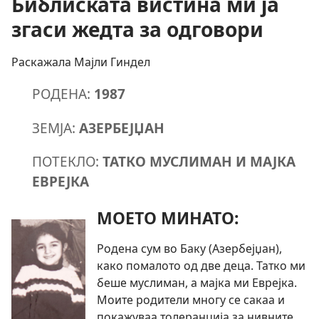
Библиската вистина ми ја
згаси жедта за одговори
Раскажала Мајли Гиндел
РОДЕНА:
1987
ЗЕМЈА:
АЗЕРБЕЈЏАН
ПОТЕКЛО:
ТАТКО МУСЛИМАН И МАЈКА
ЕВРЕЈКА
МОЕТО МИНАТО:
Родена сум во Баку (Азербејџан),
како помалото од две деца. Татко ми
беше муслиман, а мајка ми Еврејка.
Моите родители многу се сакаа и
покажуваа толеранција за нивните