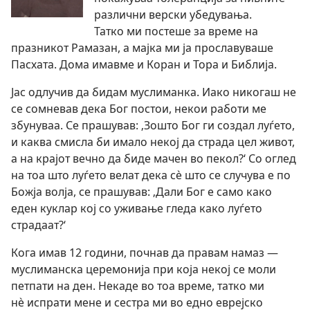
различни верски убедувања.
Татко ми постеше за време на
празникот Рамазан, а мајка ми ја прославуваше
Пасхата. Дома имавме и Коран и Тора и Библија.
Јас одлучив да бидам муслиманка. Иако никогаш не
се сомневав дека Бог постои, некои работи ме
збунуваа. Се прашував: ‚Зошто Бог ги создал луѓето,
и каква смисла би имало некој да страда цел живот,
а на крајот вечно да биде мачен во пекол?‘ Со оглед
на тоа што луѓето велат дека сѐ што се случува е по
Божја волја, се прашував: ‚Дали Бог е само како
еден куклар кој со уживање гледа како луѓето
страдаат?‘
Кога имав 12 години, почнав да правам намаз —
муслиманска церемонија при која некој се моли
петпати на ден. Некаде во тоа време, татко ми
нѐ испрати мене и сестра ми во едно еврејско