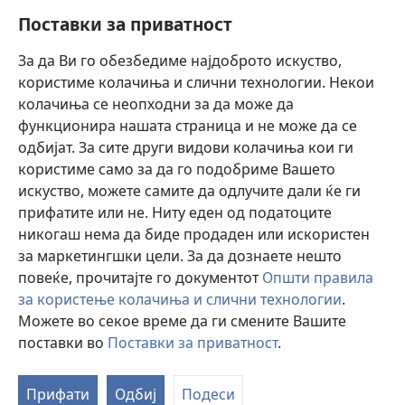
Пребарувај
Поставки за приватност
Помош
За да Ви го обезбедиме најдоброто искуство,
користиме колачиња и слични технологии. Некои
Прилози
колачиња се неопходни за да може да
(opens
new
функционира нашата страница и не може да се
window)
ОНЛАЈН БИБЛИОТЕКА Watchtower™
одбијат. За сите други видови колачиња кои ги
(opens
користиме само за да го подобриме Вашето
new
®
JW Hub
window)
искуство, можете самите да одлучите дали ќе ги
(opens
прифатите или не. Ниту еден од податоците
new
Watchtower Library
window)
никогаш нема да биде продаден или искористен
за маркетингшки цели. За да дознаете нешто
повеќе, прочитајте го документот
Општи правила
за користење колачиња и слични технологии
.
Можете во секое време да ги смените Вашите
Copyright
© 2026 Watch Tower Bible and Tract Society of Pennsylvania.
УСЛОВИ ЗА КОРИСТЕЊЕ
|
ПРИВАТНОСТ
|
ПОСТАВКИ ЗА
поставки во
Поставки за приватност
.
П
ПРИВАТНОСТ
ја
Прифати
Одбиј
Подеси
с