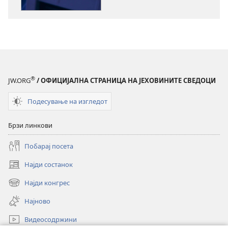
во
електронски
формат
СТРАЖАРСКА
КУЛА
Влада
®
JW.ORG
/ ОФИЦИЈАЛНА СТРАНИЦА НА ЈЕХОВИНИТЕ СВЕДОЦИ
без
корупција
Подесување на изгледот
Брзи линкови
Побарај посета
Најди состанок
(opens
new
Најди конгрес
(opens
window)
new
Најново
window)
Видеосодржини