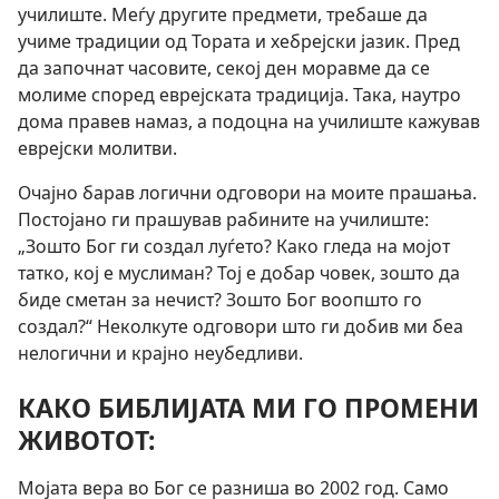
училиште. Меѓу другите предмети, требаше да
учиме традиции од Тората и хебрејски јазик. Пред
да започнат часовите, секој ден моравме да се
молиме според еврејската традиција. Така, наутро
дома правев намаз, а подоцна на училиште кажував
еврејски молитви.
Очајно барав логични одговори на моите прашања.
Постојано ги прашував рабините на училиште:
„Зошто Бог ги создал луѓето? Како гледа на мојот
татко, кој е муслиман? Тој е добар човек, зошто да
биде сметан за нечист? Зошто Бог воопшто го
создал?“ Неколкуте одговори што ги добив ми беа
нелогични и крајно неубедливи.
КАКО БИБЛИЈАТА МИ ГО ПРОМЕНИ
ЖИВОТОТ:
Мојата вера во Бог се разниша во 2002 год. Само