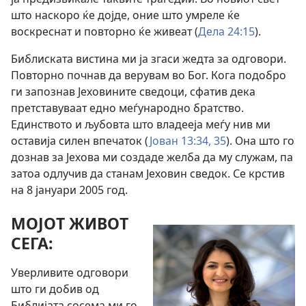
што наскоро ќе дојде, оние што умреле ќе
воскреснат и повторно ќе живеат (
Дела 24:15
).
Библиската вистина ми ја згаси жедта за одговори.
Повторно почнав да верувам во Бог. Кога подобро
ги запознав Јеховините сведоци, сфатив дека
претставуваат едно меѓународно братство.
Единството и љубовта што владееја меѓу нив ми
оставија силен впечаток (
Јован 13:34, 35
). Она што го
дознав за Јехова ми создаде желба да му служам, па
затоа одлучив да станам Јеховин сведок. Се крстив
на 8 јануари 2005 год.
МОЈОТ ЖИВОТ
СЕГА:
Уверливите одговори
што ги добив од
Библијата сосема ми го