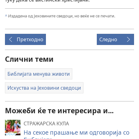
^
Издадена од Јеховините сведоци, но веќе не се печати.
Претходно
Следно
Слични теми
Библијата менува животи
Искуства на Јеховини сведоци
Можеби ќе те интересира и...
СТРАЖАРСКА КУЛА
На секое прашање ми одговорија со