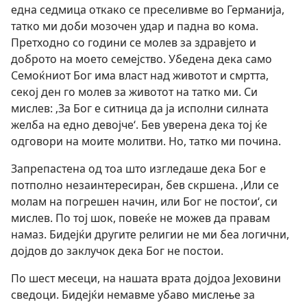
една седмица откако се преселивме во Германија,
татко ми доби мозочен удар и падна во кома.
Претходно со години се молев
за здравјето и
доброто на моето семејство. Убедена дека само
Семоќниот Бог има власт над животот и смртта,
секој ден го молев за животот на татко ми. Си
мислев: ‚За Бог е ситница да ја исполни силната
желба на едно девојче‘. Бев уверена дека тој ќе
одговори на моите молитви. Но, татко ми почина.
Запрепастена од тоа што изгледаше дека Бог е
потполно незаинтересиран, бев скршена. ‚Или се
молам на погрешен начин, или Бог не постои‘, си
мислев. По тој шок, повеќе не можев да правам
намаз. Бидејќи другите религии не ми беа логични,
дојдов до заклучок дека Бог не постои.
По шест месеци, на нашата врата дојдоа Јеховини
сведоци. Бидејќи немавме убаво мислење за