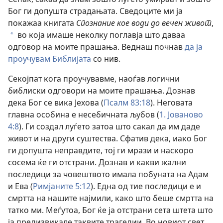
Бог ги допушта страдањата. Сведоците ми ја
покажаа книгата
Спознание кое води до вечен живот
,
во која имаше неколку поглавја што даваа
*
одговор на моите прашања. Веднаш почнав
да ја
проучувам Библијата
со нив.
Секојпат кога проучувавме, наоѓав логични
библиски одговори на моите прашања. Дознав
дека Бог се вика Јехова (
Псалм 83:18
). Неговата
главна особина е несебичната љубов (
1. Јованово
4:8
). Ги создал луѓето затоа што сакал да им даде
живот и на други суштества. Сфатив дека, иако Бог
ги допушта неправдите, тој ги мрази и наскоро
сосема ќе ги отстрани. Дознав и какви жални
последици за човештвото имала побуната на Адам
и Ева (
Римјаните 5:12
). Една од тие последици е и
смртта на нашите најмили, како што беше смртта на
татко ми. Меѓутоа, Бог ќе ја отстрани сета штета што
ја предизвикале таквите трагедии. Во новиот свет