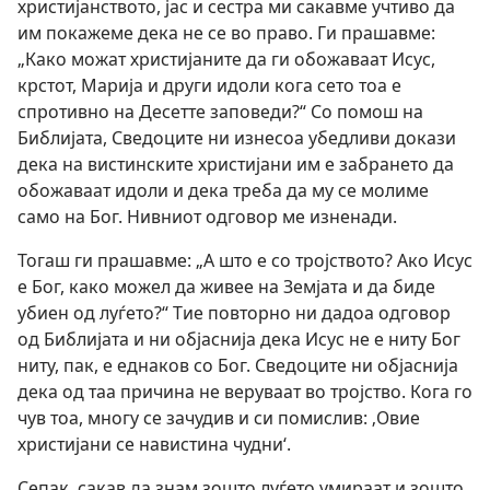
христијанството, јас и сестра ми сакавме учтиво да
им покажеме дека не се во право. Ги прашавме:
„Како можат христијаните да ги обожаваат Исус,
крстот, Марија и други идоли кога сето тоа е
спротивно на Десетте заповеди?“ Со помош на
Библијата, Сведоците ни изнесоа убедливи докази
дека на вистинските христијани им е забрането да
обожаваат идоли и дека треба да му се молиме
само на Бог. Нивниот одговор ме изненади.
Тогаш ги прашавме: „А што е со тројството? Ако Исус
е Бог, како можел да живее на Земјата и да биде
убиен од луѓето?“ Тие повторно ни дадоа одговор
од Библијата и ни објаснија дека Исус не е ниту Бог
ниту, пак, е еднаков со Бог. Сведоците ни објаснија
дека од таа причина не веруваат во тројство. Кога го
чув тоа, многу се зачудив и си помислив: ‚Овие
христијани се навистина чудни‘.
Сепак, сакав да знам зошто луѓето умираат и зошто