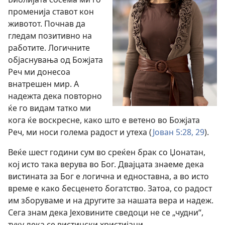
променија ставот кон
животот. Почнав да
гледам позитивно на
работите. Логичните
објаснувања од Божјата
Реч ми донесоа
внатрешен мир. А
надежта дека повторно
ќе го видам татко ми
кога ќе воскресне, како што е ветено во Божјата
Реч, ми носи голема радост и утеха (
Јован 5:28, 29
).
Веќе шест години сум во среќен брак со Џонатан,
кој исто така верува во Бог. Двајцата знаеме дека
вистината за Бог е логична и едноставна, а во исто
време е како бесценето богатство. Затоа, со радост
им зборуваме и на другите за нашата вера и надеж.
Сега знам дека Јеховините сведоци не се „чудни“,
туку дека се вистински христијани.