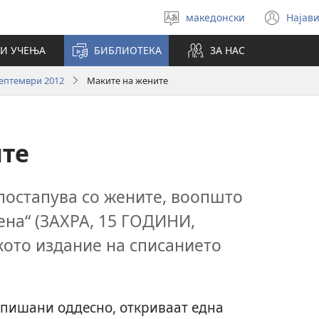
македонски
Најави
Избери
(op
јазик
new
И УЧЕЊА
БИБЛИОТЕКА
ЗА НАС
win
ептември 2012
Маките на жените
ите
 постапува со жените, воопшто
ена“ (ЗАХРА, 15 ГОДИНИ,
кото издание на списанието
апишани оддесно, откриваат една