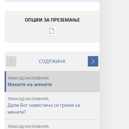
ОПЦИИ ЗА ПРЕЗЕМАЊЕ
Опции
за
преземање
на
СОДРЖИНА
публикациите
Претходно
Следно
во
електронски
ТЕМА ОД НАСЛОВНАТА
формат
Маките на жените
СТРАЖАРСКА
КУЛА
ТЕМА ОД НАСЛОВНАТА
септември 2012
Дали Бог навистина се грижи за
жените?
ТЕМА ОД НАСЛОВНАТА