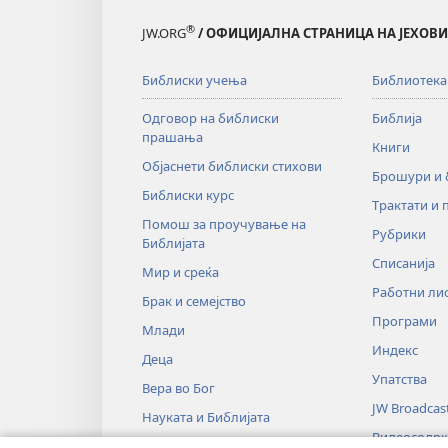
®
JW.ORG
/ ОФИЦИЈАЛНА СТРАНИЦА НА ЈЕХОВ
Библиски учења
Библиотека
Одговор на библиски
Библија
прашања
Книги
Објаснети библиски стихови
Брошури и
Библиски курс
Трактати и 
Помош за проучување на
Рубрики
Библијата
Списанија
Мир и среќа
Работни ли
Брак и семејство
Програми
Млади
Индекс
Деца
Упатства
Вера во Бог
JW Broadcas
Науката и Библијата
Видеосодр
Историјата и Библијата