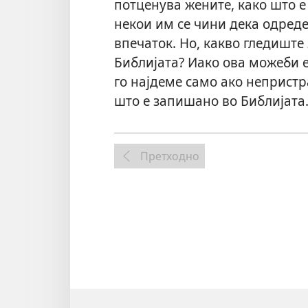
потценува жените, како што е 
некои им се чини дека одреде
впечаток. Но, какво гледиште
Библијата? Иако ова можеби 
го најдеме само ако неприст
што е запишано во Библијата
Претходно