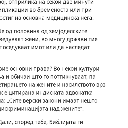
вој, отприлика на секои две минути
мпликации во бременоста или при
стиг на основна медицинска нега.
е од половина од земјоделските
зведуваат жени, во многу држави тие
 поседуваат имот или да наследат
вие основни права? Во некои култури
а и обичаи што го поттикнуваат, па
етирањето на жените и насилството врз
ик е цитирана индиската адвокатка
а: „Сите верски закони имаат нешто
дискриминацијата над жените“.
али, според тебе, Библијата ги