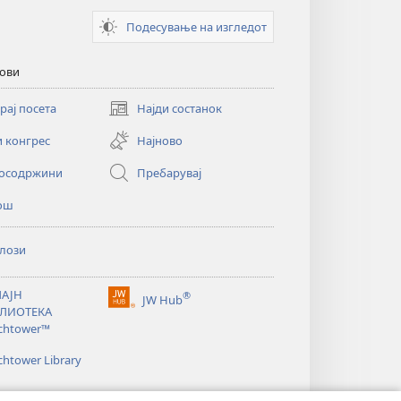
Подесување на изгледот
кови
рај посета
Најди состанок
(opens
new
и конгрес
Најново
window)
осодржини
Пребарувај
ош
лози
АЈН
®
JW Hub
(opens
ЛИОТЕКА
new
chtower™
window)
htower Library