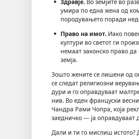
Здравје.
Во земјите во раз
умира по една жена од ко
породувањето поради недо
Право на имот.
Иако повеќ
култури во светот ги прои
немаат законско право да
земја.
Зошто жените се лишени од о
се следат религиозни верувањ
дури и го оправдуваат малтр
нив. Во еден француски весн
Чандра Рами Чопра, која рекл
заедничко — ја оправдуваат 
Дали и ти го мислиш истото? Д