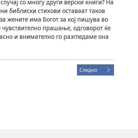
случај со многу други верски книги? На
ни библиски стихови оставаат таков
 за жените има Богот за кој пишува во
е чувствително прашање, одговорот ќе
расно и внимателно го разгледаме она
.
Следно