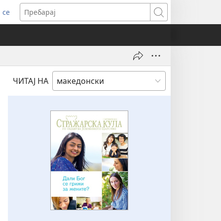
 се
ens
Пребарај
dow)
ЧИТАЈ НА