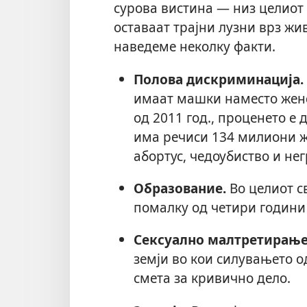
сурова вистина — низ целиот 
оставаат трајни лузни врз жи
наведеме неколку факти.
Полова дискриминација.
имаат машки наместо женс
од 2011 год., проценето е 
има речиси 134 милиони ж
абортус, чедоубиство и не
Образование.
Во целиот с
помалку од четири години
Сексуално малтретирање
земји во кои силувањето од
смета за кривично дело.