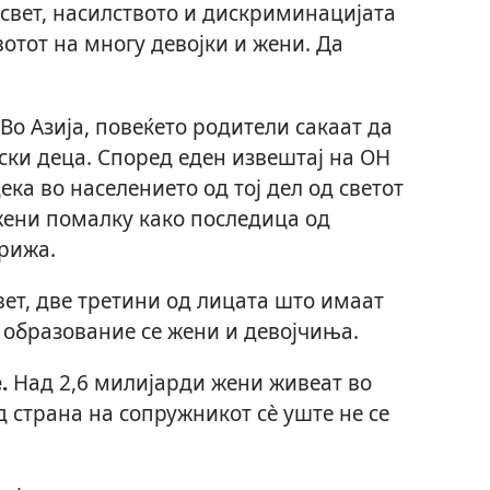
свет, насилството и дискриминацијата
вотот на многу девојки и жени. Да
Во Азија, повеќето родители сакаат да
ки деца. Според еден извештај на ОН
дека во населението од тој дел од светот
ени помалку како последица од
грижа.
вет, две третини од лицата што имаат
 образование се жени и девојчиња.
.
Над 2,6 милијарди жени живеат во
 страна на сопружникот сѐ уште не се