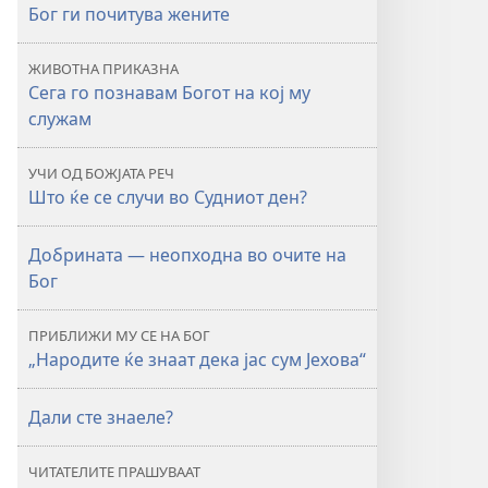
Бог ги почитува жените
ЖИВОТНА ПРИКАЗНА
Сега го познавам Богот на кој му
служам
УЧИ ОД БОЖЈАТА РЕЧ
Што ќе се случи во Судниот ден?
Добрината — неопходна во очите на
Бог
ПРИБЛИЖИ МУ СЕ НА БОГ
„Народите ќе знаат дека јас сум Јехова“
Дали сте знаеле?
ЧИТАТЕЛИТЕ ПРАШУВААТ