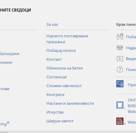
ИНИТЕ СВЕДОЦИ
За нас
Брзи лин
Најчесто поставувани
Поба
прашања
Најд
(opens
Побарај посета
 брошурки
new
Виде
Контакт
window)
покани
Обиколки на Бетел
Пом
Состаноци
При
Спомен-свеченост
(opens
стови
new
Конгреси
window)
ОНЛ
Настани и занимливости
БИБ
(opens
Wat
Искуства
new
window)
Ширум светот
Watc
®
ting
жини