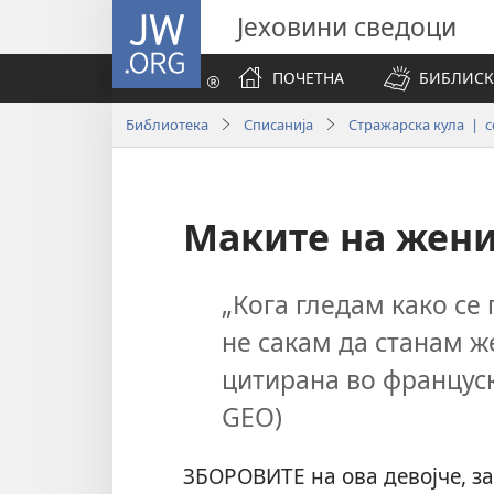
JW.ORG
Јеховини сведоци
ПОЧЕТНА
БИБЛИСК
Библиотека
Списанија
Стражарска кула | с
Маките на жен
„Кога гледам како се
не сакам да станам ж
цитирана во францус
GEO)
ЗБОРОВИТЕ на ова девојче, з