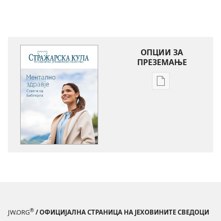
ОПЦИИ ЗА
ПРЕЗЕМАЊЕ
Опции
за
преземање
на
публикациите
во
електронски
формат
СТРАЖАРСКА
КУЛА
Ментално
®
JW.ORG
/ ОФИЦИЈАЛНА СТРАНИЦА НА ЈЕХОВИНИТЕ СВЕДОЦИ
здравје