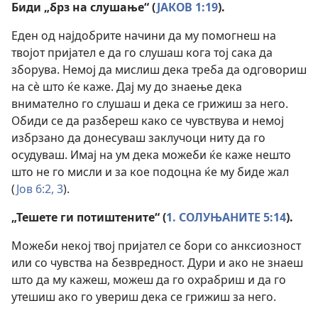
Биди „брз на слушање“ (
ЈАКОВ 1:19
).
Еден од најдобрите начини да му помогнеш на
твојот пријател е да го слушаш кога тој сака да
зборува. Немој да мислиш дека треба да одговориш
на сѐ што ќе каже. Дај му до знаење дека
внимателно го слушаш и дека се грижиш за него.
Обиди се да разбереш како се чувствува и немој
избрзано да донесуваш заклучоци ниту да го
осудуваш. Имај на ум дека можеби ќе каже нешто
што не го мисли и за кое подоцна ќе му биде жал
(
Јов 6:2, 3
).
„Тешете ги потиштените“ (
1. СОЛУЊАНИТЕ 5:14
).
Можеби некој твој пријател се бори со анксиозност
или со чувства на безвредност. Дури и ако не знаеш
што да му кажеш, можеш да го охрабриш и да го
утешиш ако го увериш дека се грижиш за него.