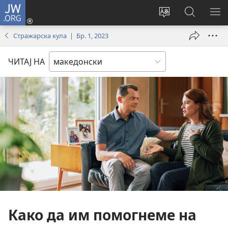
JW.ORG
Најави
се
Смени
Пребарув
ПО
(opens
го
на
ГО
Стражарска кула | Бр. 1, 2023
new
јазикот
JW.ORG/
МЕ
window)
на
ЧИТАЈ НА
страницата
Како да им помогнеме на