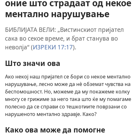
оние што страдаат од некое
ментално нарушување
БИБЛИЈАТА ВЕЛИ: „Вистинскиот пријател
сака во секое време, и брат станува во
неволја“ (
ИЗРЕКИ 17:17
).
Што значи ова
Ако некој наш пријател се бори со некое ментално
нарушување, лесно може да нѐ обземат чувства на
беспомошност. Но, можеме да му покажеме колку
многу се грижиме за него така што ќе му помагаме
полесно да се справи со тешкотиите поврзани со
нарушеното ментално здравје. Како?
Како ова може да помогне