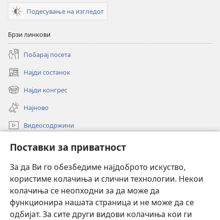
—
Подесување на изгледот
совети
од
Брзи линкови
Библијата
Побарај посета
Најди состанок
(opens
new
Најди конгрес
(opens
window)
new
Најново
window)
Видеосодржини
Пребарувај
Поставки за приватност
Помош
За да Ви го обезбедиме најдоброто искуство,
користиме колачиња и слични технологии. Некои
Прилози
(opens
колачиња се неопходни за да може да
new
функционира нашата страница и не може да се
window)
ОНЛАЈН БИБЛИОТЕКА Watchtower™
одбијат. За сите други видови колачиња кои ги
(opens