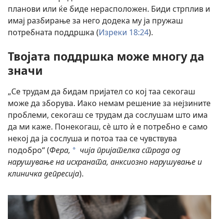
планови или ќе биде нерасположен. Биди стрплив и
имај разбирање за него додека му ја пружаш
потребната поддршка (
Изреки 18:24
).
Твојата поддршка може многу да
значи
„Се трудам да бидам пријател со кој таа секогаш
може да зборува. Иако немам решение за нејзините
проблеми, секогаш се трудам да сослушам што има
да ми каже. Понекогаш, сѐ што ѝ е потребно е само
некој да ја сослуша и потоа таа се чувствува
подобро“ (
Фера,
чија пријателка страда од
a
нарушување на исхраната, анксиозно нарушување и
клиничка депресија
).