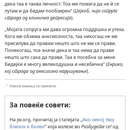
дека таа е таква личност. Тоа ми помага да не ѝ се
лутам и да бидам пообѕирен“ (
Џејкоб, чија сопруга
страда од клиничка депресија
).
„Мојата сопруга ми дава огромна поддршка и утеха.
Кога ме обзема анксиозноста, таа никогаш не ме
присилува да правам нешто што не ми се прави.
Понекогаш, тоа значи дека и таа нема да прави
нешто што сака да прави. Таа е посебна за мене
бидејќи е многу великодушна и несебична“ (
Енрико,
кој страда од анксиозно нарушување
).
Некои имиња се сменети.
a
За повеќе совети:
На jw.org, прочитај ја статијата „
Ако некој твој
близок е болен
“ која излезе во
Разбудете се!
од