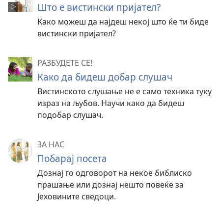
Што е вистински пријател?
Како можеш да најдеш некој што ќе ти биде
вистински пријател?
РАЗБУДЕТЕ СЕ!
Како да бидеш добар слушач
Вистинското слушање не е само техника туку
израз на љубов. Научи како да бидеш
подобар слушач.
ЗА НАС
Побарај посета
Дознај го одговорот на некое библиско
прашање или дознај нешто повеќе за
Јеховините сведоци.