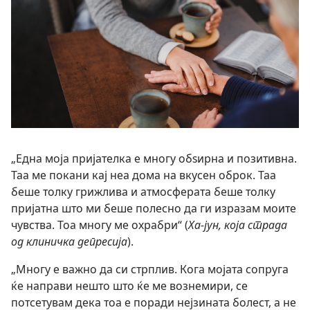
„Една моја пријателка е многу обѕирна и позитивна.
Таа ме покани кај неа дома на вкусен оброк. Таа
беше толку грижлива и атмосферата беше толку
пријатна што ми беше полесно да ги изразам моите
чувства. Тоа многу ме охрабри“ (
Ха-јун, која страда
од клиничка депресија
).
„Многу е важно да си стрплив. Кога мојата сопруга
ќе направи нешто што ќе ме вознемири, се
потсетувам дека тоа е поради нејзината болест, а не