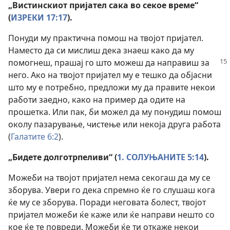
„Вистинскиот пријател сака во секое време“
(
ИЗРЕКИ 17:17
).
Понуди му практична помош на твојот пријател.
Наместо да си мислиш дека знаеш како да му
помогнеш, прашај го што можеш да направиш за
него. Ако на твојот пријател му е тешко да објасни
што му е потребно, предложи му да правите некои
работи заедно, како на пример да одите на
прошетка. Или пак, би можел да му понудиш помош
околу пазарување, чистење или некоја друга работа
(
Галатите 6:2
).
„Бидете долготрпеливи“ (
1. СОЛУЊАНИТЕ 5:14
).
Можеби на твојот пријател нема секогаш да му се
зборува. Увери го дека спремно ќе го слушаш кога
ќе му се зборува. Поради неговата болест, твојот
пријател можеби ќе каже или ќе направи нешто со
кое ќе те повреди. Можеби ќе ти откаже некои