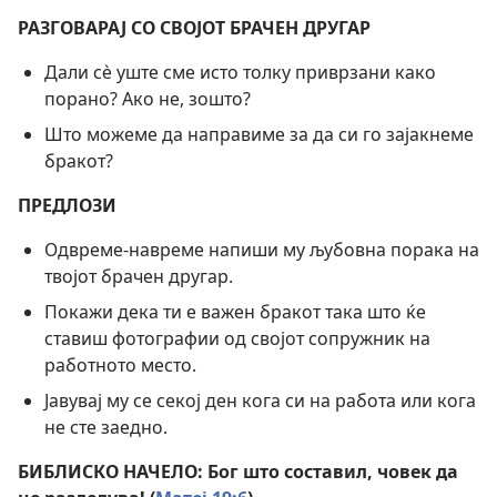
РАЗГОВАРАЈ СО СВОЈОТ БРАЧЕН ДРУГАР
Дали сѐ уште сме исто толку приврзани како
порано? Ако не, зошто?
Што можеме да направиме за да си го зајакнеме
бракот?
ПРЕДЛОЗИ
Одвреме-навреме напиши му љубовна порака на
твојот брачен другар.
Покажи дека ти е важен бракот така што ќе
ставиш фотографии од својот сопружник на
работното место.
Јавувај му се секој ден кога си на работа или кога
не сте заедно.
БИБЛИСКО НАЧЕЛО: Бог што составил, човек да