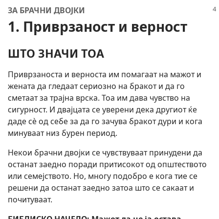
ЗА БРАЧНИ ДВОЈКИ
1. Приврзаност и верност
ШТО ЗНАЧИ ТОА
Приврзаноста и верноста им помагаат на мажот и
жената да гледаат сериозно на бракот и да го
сметаат за трајна врска. Тоа им дава чувство на
сигурност. И двајцата се уверени дека другиот ќе
даде сѐ од себе за да го зачува бракот дури и кога
минуваат низ бурен период.
Некои брачни двојки се чувствуваат принудени да
останат заедно поради притисокот од општеството
или семејството. Но, многу подобро е кога тие се
решени да останат заедно затоа што се сакаат и
почитуваат.