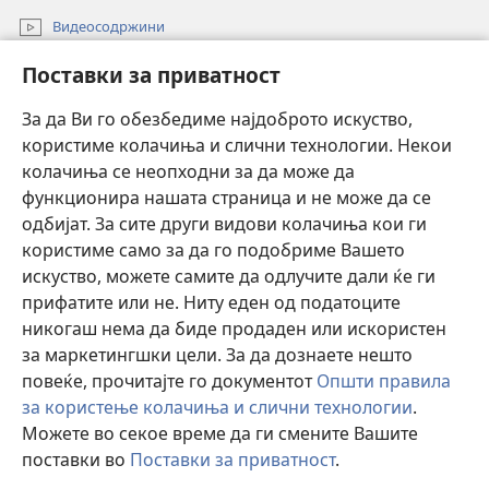
Видеосодржини
Пребарувај
Поставки за приватност
Помош
За да Ви го обезбедиме најдоброто искуство,
користиме колачиња и слични технологии. Некои
Прилози
колачиња се неопходни за да може да
(opens
new
функционира нашата страница и не може да се
window)
ОНЛАЈН БИБЛИОТЕКА Watchtower™
одбијат. За сите други видови колачиња кои ги
(opens
користиме само за да го подобриме Вашето
new
®
JW Hub
window)
искуство, можете самите да одлучите дали ќе ги
(opens
прифатите или не. Ниту еден од податоците
new
Watchtower Library
window)
никогаш нема да биде продаден или искористен
за маркетингшки цели. За да дознаете нешто
повеќе, прочитајте го документот
Општи правила
за користење колачиња и слични технологии
.
Copyright
© 2026 Watch Tower Bible and Tract Society of Pennsylvania.
Можете во секое време да ги смените Вашите
УСЛОВИ ЗА КОРИСТЕЊЕ
|
ПРИВАТНОСТ
|
ПОСТАВКИ ЗА
поставки во
Поставки за приватност
.
П
ПРИВАТНОСТ