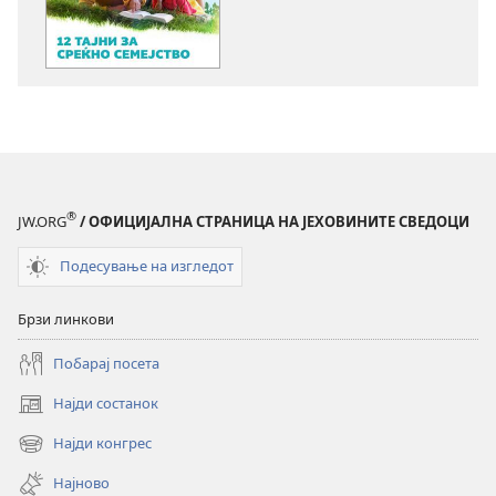
на
на
публикациите
аудиоснимк
во
РАЗБУДЕТЕ
електронски
СЕ!
формат
12
РАЗБУДЕТЕ
тајни
СЕ!
за
12
среќно
®
JW.ORG
/ ОФИЦИЈАЛНА СТРАНИЦА НА ЈЕХОВИНИТЕ СВЕДОЦИ
тајни
семејство
за
Подесување на изгледот
среќно
семејство
Брзи линкови
Побарај посета
Најди состанок
(opens
new
Најди конгрес
(opens
window)
new
Најново
window)