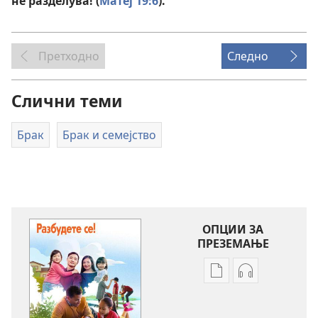
не разделува! (
Матеј 19:6
).
Претходно
Следно
Слични теми
Брак
Брак и семејство
ОПЦИИ ЗА
ПРЕЗЕМАЊЕ
Опции
Опции
за
за
преземање
преземање