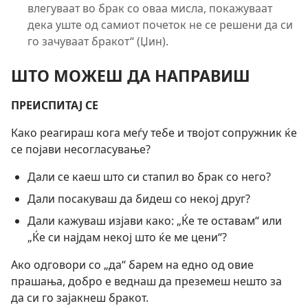
влегуваат во брак со оваа мисла, покажуваат
дека уште од самиот почеток не се решени да си
го зачуваат бракот“ (Џин).
ШТО МОЖЕШ ДА НАПРАВИШ
ПРЕИСПИТАЈ СЕ
Како реагираш кога меѓу тебе и твојот сопружник ќе
се појави несогласување?
Дали се каеш што си стапил во брак со него?
Дали посакуваш да бидеш со некој друг?
Дали кажуваш изјави како: „Ќе те оставам“ или
„Ќе си најдам некој што ќе ме цени“?
Ако одговори со „да“ барем на едно од овие
прашања, добро е веднаш да преземеш нешто за
да си го зајакнеш бракот.