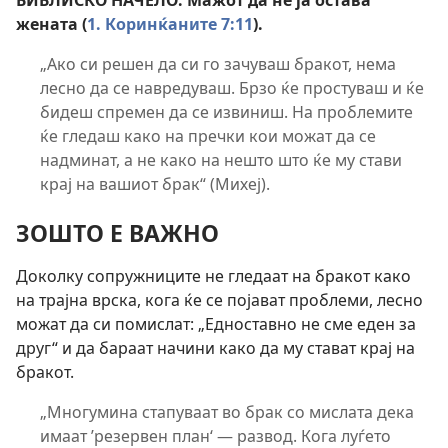
БИБЛИСКО НАЧЕЛО: Мажот да не ја остава
жената (
1. Коринќаните 7:11
).
„Ако си решен да си го зачуваш бракот, нема
лесно да се навредуваш. Брзо ќе простуваш и ќе
бидеш спремен да се извиниш. На проблемите
ќе гледаш како на пречки кои можат да се
надминат, а не како на нешто што ќе му стави
крај на вашиот брак“ (Михеј).
ЗОШТО Е ВАЖНО
Доколку сопружниците не гледаат на бракот како
на трајна врска, кога ќе се појават проблеми, лесно
можат да си помислат: „Едноставно не сме еден за
друг“ и да бараат начини како да му стават крај на
бракот.
„Многумина стапуваат во брак со мислата дека
имаат ’резервен план‘ — развод. Кога луѓето