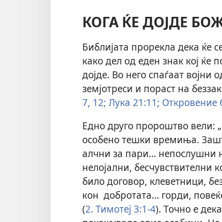
КОГА ЌЕ ДОЈДЕ БО
Библијата прорекла дека ќе с
како дел од еден знак кој ќе 
дојде. Во него спаѓаат војни 
земјотреси и пораст на беззак
7,
12;
Лука 21:11;
Откровение 6
Едно друго пророштво вели: „
особено тешки времиња. Зашт
алчни за пари... непослушни 
нелојални, бесчувствителни к
било договор, клеветници, бе
кон добротата... горди, повеќ
(
2. Тимотеј 3:1-4
). Точно е де