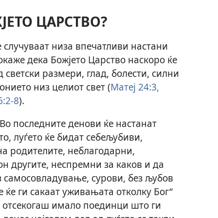
ЖЈЕТО ЦАРСТВО?
е случуваат низа впечатливи настани
покаже дека Божјето Царство наскоро ќе
од светски размери, глад, болести, силни
онието низ целиот свет (
Матеј 24:3,
:2-8
).
Во последните денови ќе настанат
о, луѓето ќе бидат себељубиви,
на родителите, неблагодарни,
он другите, неспремни за каков и да
з самосовладување, сурови, без љубов
е ќе ги сакаат уживањата отколку Бог“
ка отсекогаш имало поединци што ги