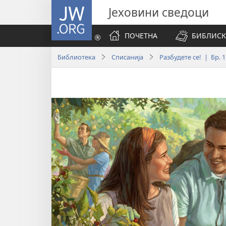
JW.ORG
Јеховини сведоци
ПОЧЕТНА
БИБЛИСК
Библиотека
Списанија
Разбудете се! | Бр. 1