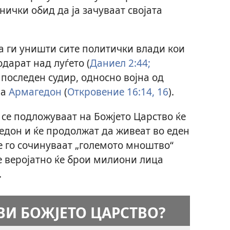
нички обид да ја зачуваат својата
а ги уништи сите политички влади кои
дарат над луѓето (
Даниел 2:44;
ј последен судир, односно војна од
на
Армагедон
(
Откровение 16:14,
16
).
се подложуваат на Божјето Царство ќе
едон и ќе продолжат да живеат во еден
е го сочинуваат „големото мноштво“
е веројатно ќе брои милиони лица
.
ВИ БОЖЈЕТО ЦАРСТВО?