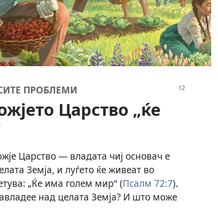
 СИТЕ ПРОБЛЕМИ
ожјето Царство „ќе
“
жје Царство — владата чиј основач е
лата Земја, и луѓето ќе живеат во
етува: „Ќе има голем мир“ (
Псалм 72:7
).
 завладее над целата Земја? И што може