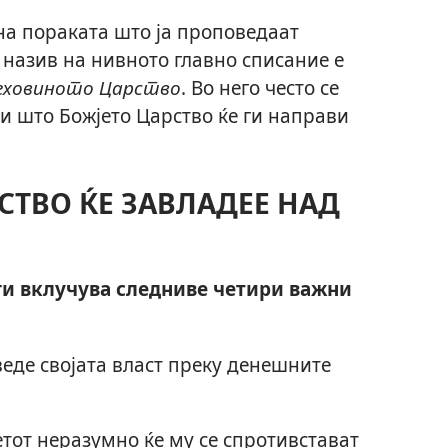
 на пораката што ја проповедаат
 назив на нивното главно списание е
Јеховиното Царство
. Во него често се
и што Божјето Царство ќе ги направи
СТВО ЌЕ ЗАВЛАДЕЕ НАД
ги вклучува следниве четири важни
веде својата власт преку денешните
тот неразумно ќе му се спротивстават