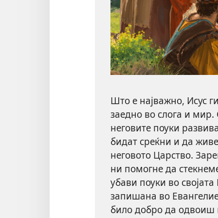
Што е најважно, Исус г
заедно во слога и мир.
неговите поуки развив
бидат среќни и да живе
неговото Царство. Заре
ни помогне да стекнеме
убави поуки во својата 
запишана во Евангели
било добро да одвоиш 