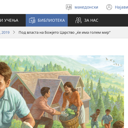
македонски
Најави
Избери
(op
јазик
new
И УЧЕЊА
БИБЛИОТЕКА
ЗА НАС
win
, 2019
Под власта на Божјето Царство „ќе има голем мир“