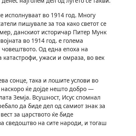
денес најголем дел од луѓето се такви.
е исполнуваат во 1914 год. Многу
тели пишувале за тоа како светот се
имер, данскиот историчар Питер Мунк
ојната во 1914 год. е голема
 човештвото. Од една епоха на
а катастрофи, ужаси и омраза, во век
ева сонце, така и лошите услови во
 наскоро ќе дојде нешто добро —
лата Земја. Всушност, Исус спомнал
ребало да биде дел од самиот знак за
 вест за царството ќе биде
за сведоштво на сите народи, и тогаш