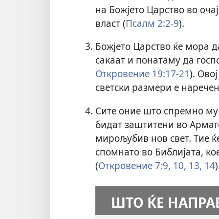
на Божјето Царство во очај
власт (
Псалм 2:2-9
).
Божјето Царство ќе мора д
сакаат и понатаму да госпо
Откровение 19:17-21
). Ово
светски размери е нарече
Сите оние што спремно му 
бидат заштитени во Армаг
мирољубив нов свет. Тие ќ
спомнато во Библијата, ко
(
Откровение 7:9, 10,
13, 14
)
ШТО ЌЕ НАПРА