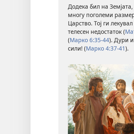
Додека бил на Земјата,
многу поголеми размер
Царство. Тој ги лекува
телесен недостаток (
Мат
(
Марко 6:35-44
). Дури 
сили! (
Марко 4:37-41
).