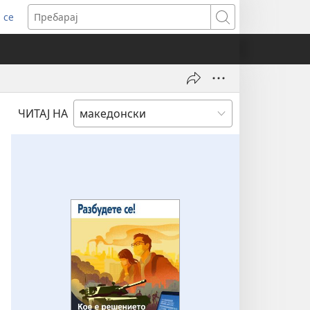
 се
ens
Пребарај
dow)
ЧИТАЈ НА