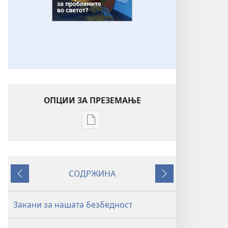
ОПЦИИ ЗА ПРЕЗЕМАЊЕ
Опции
за
преземање
на
СОДРЖИНА
публикациите
Претходно
Следно
во
електронски
Закани за нашата безбедност
формат
РАЗБУДЕТЕ