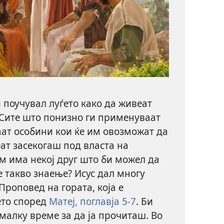
и поучувал луѓето како да живеат
 Сите што понизно ги применуваат
аат особини кои ќе им овозможат да
ат засекогаш под власта на
м има некој друг што би можел да
 такво знаење? Исус дал многу
Проповед на гората, која е
ето според
Матеј, поглавја 5-7
. Би
малку време за да ја прочиташ. Во