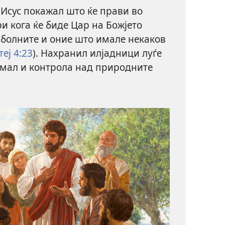
 Исус покажал што ќе прави во
и кога ќе биде Цар на Божјето
л болните и оние што имале некаков
еј 4:23
). Нахранил илјадници луѓе
имал и контрола над природните