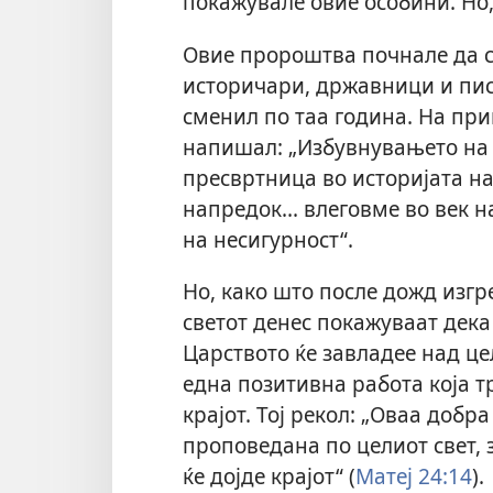
покажувале овие особини. Но, 
Овие пророштва почнале да с
историчари, државници и писа
сменил по таа година. На пр
напишал: „Избувнувањето на в
пресвртница во историјата на
напредок... влеговме во век н
на несигурност“.
Но, како што после дожд изгр
светот денес покажуваат дека
Царството ќе завладее над це
една позитивна работа која т
крајот. Тој рекол: „Оваа добра
проповедана по целиот свет, 
ќе дојде крајот“ (
Матеј 24:14
).