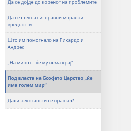
Да се дојде до коренот на проблемите
СЕ!
Кое
Да се стекнат исправни морални
е
вредности
решението
за
проблемите
Што им помогнало на Рикардо и
во
Андрес
светот?
„На мирот... ќе му нема крај“
Под власта на Божјето Царство „ќе
има голем мир“
Дали некогаш си се прашал?