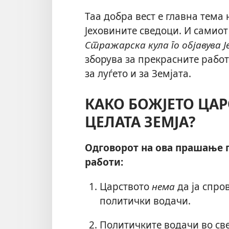
Таа добра вест е главна тема
Јеховините сведоци. И самиот
Стражарска кула го објавува 
зборува за прекрасните работ
за луѓето и за Земјата.
КАКО БОЖЈЕТО ЦАР
ЦЕЛАТА ЗЕМЈА?
Одговорот на ова прашање 
работи:
Царството
нема
да ја спро
политички водачи.
Политичките водачи во све