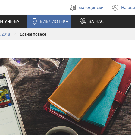
македонски
Најави
Избери
(op
јазик
new
И УЧЕЊА
БИБЛИОТЕКА
ЗА НАС
win
, 2018
Дознај повеќе