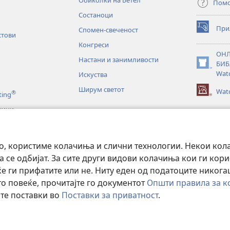
Обиколки на Бетел
Пом
Состаноци
При
Спомен-свеченост
(opens
стови
new
Конгреси
window)
ОНЛ
Настани и занимливости
БИБ
(opens
Wat
Искуства
new
window)
Ширум светот
Watc
®
ting
жини
и
во, користиме колачиња и слични технологии. Некои кол
тање на Библијата
 се одбијат. За сите други видови колачиња кои ги кор
 ќе ги прифатите или не. Ниту еден од податоците никог
о повеќе, прочитајте го документот
Општи правила за к
те поставки во
Поставки за приватност
.
nd Tract Society of Pennsylvania.
УСЛОВИ ЗА КОРИСТЕЊЕ
|
ПРИВАТН