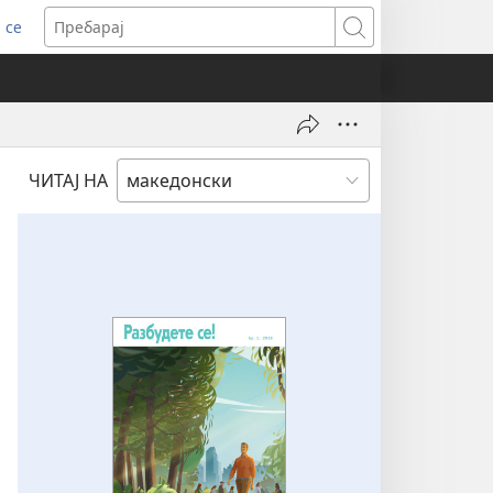
 се
ens
Пребарај
dow)
ЧИТАЈ НА