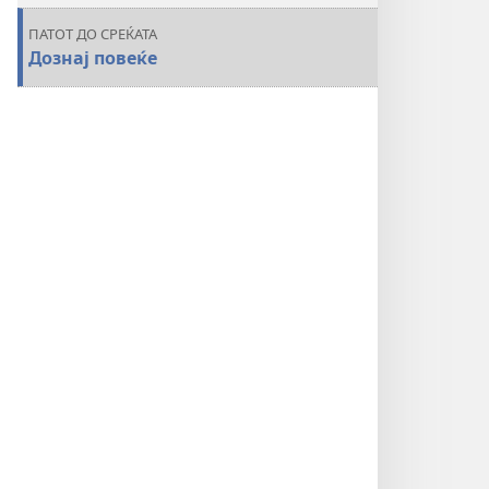
ПАТОТ ДО СРЕЌАТА
Дознај повеќе