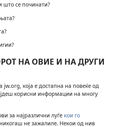
и што се починати?
ањата?
та?
игии?
РОТ НА ОВИЕ И НА ДРУГИ
 jw.org, која е достапна на повеќе од
најдеш корисни информации на многу
ви за најразлични луѓе
кои го
никогаш не зажалиле. Некои од нив