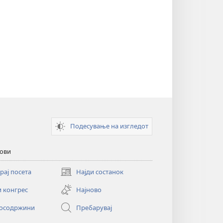
Подесување на изгледот
кови
рај посета
Најди состанок
(opens
new
и конгрес
Најново
window)
осодржини
Пребарувај