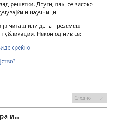
зад решетки. Други, пак, се високо
учувајќи и научници.
 ја читаш или да ја преземеш
и публикации. Некои од нив се:
биде среќно
јство?
Следно
а и...