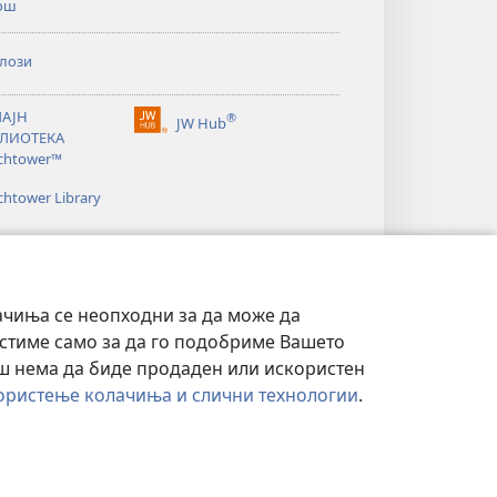
ош
лози
АЈН
®
JW Hub
(opens
ЛИОТЕКА
new
chtower™
window)
htower Library
ачиња се неопходни за да може да
истиме само за да го подобриме Вашето
аш нема да биде продаден или искористен
ористење колачиња и слични технологии
.
ОСТ
|
ПОСТАВКИ ЗА ПРИВАТНОСТ