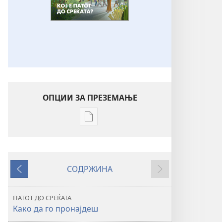
ОПЦИИ ЗА ПРЕЗЕМАЊЕ
Опции
за
преземање
на
СОДРЖИНА
публикациите
Претходно
Следно
во
електронски
ПАТОТ ДО СРЕЌАТА
формат
Како да го пронајдеш
РАЗБУДЕТЕ