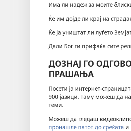
Има ли надеж за моите блиск
Ќе им дојде ли крај на страд
Ќе ја уништат ли луѓето Земја
Дали Бог ги прифаќа сите рел
ДОЗНАЈ ГО ОДГОВО
ПРАШАЊА
Посети ја интернет-страницата
900 јазици. Таму можеш да 
теми.
Можеш да гледаш видеоклипо
пронашле патот до среќата
и 