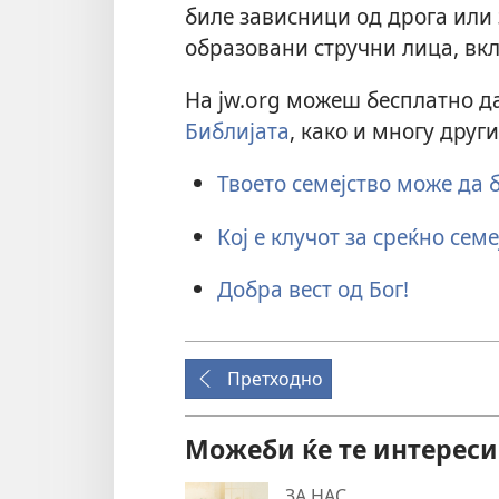
биле зависници од дрога или 
образовани стручни лица, вкл
На jw.org можеш бесплатно да
Библијата
, како и многу друг
Твоето семејство може да 
Кој е клучот за среќно семе
Добра вест од Бог!
Претходно
Можеби ќе те интересир
ЗА НАС