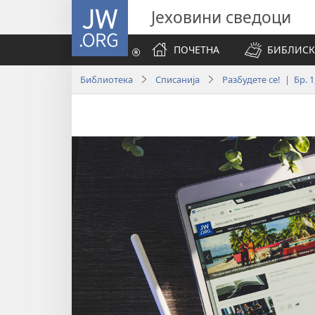
JW.ORG
Јеховини сведоци
ПОЧЕТНА
БИБЛИСК
Библиотека
Списанија
Разбудете се! | Бр. 1