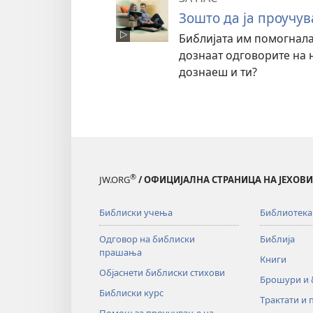
Зошто да ја проучу
Библијата им помогнала
дознаат одговорите на 
дознаеш и ти?
®
JW.ORG
/ ОФИЦИЈАЛНА СТРАНИЦА НА ЈЕХОВ
Библиски учења
Библиотека
Одговор на библиски
Библија
прашања
Книги
Објаснети библиски стихови
Брошури и
Библиски курс
Трактати и 