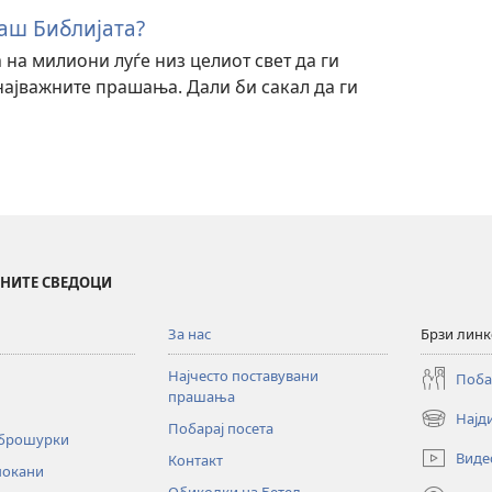
ваш Библијата?
 на милиони луѓе низ целиот свет да ги
најважните прашања. Дали би сакал да ги
ИНИТЕ СВЕДОЦИ
За нас
Брзи лин
Најчесто поставувани
Поба
прашања
Најд
(opens
Побарај посета
 брошурки
new
Виде
Контакт
window)
покани