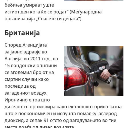
бебиња умираат уште
истиот ден кога ќе се родат“ (Меѓународна
организација „Спасете ги децата“).
Британија
Според Агенцијата
за јавно здравје во
Англија, во 2011 год., во
15 лондонски општини
се зголемил бројот на
смртни случаи како
последица од
загадениот воздух.
Иронично е тоа што
дизелот се промовира како еколошко гориво затоа
што е поекономичен и испушта помалку јаглерод
диоксид, а сепак 91 отсто од загадувањето во тие
места доаѓа од дизел возилата.