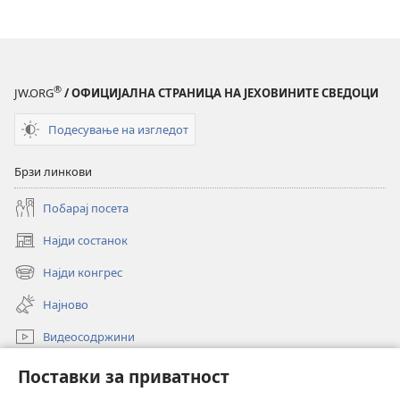
формат
РАЗБУДЕТЕ
СЕ!
Како
®
JW.ORG
/ ОФИЦИЈАЛНА СТРАНИЦА НА ЈЕХОВИНИТЕ СВЕДОЦИ
да
живееме
Подесување на изгледот
во
мир
Брзи линкови
и
слога?
Побарај посета
Најди состанок
(opens
new
Најди конгрес
(opens
window)
new
Најново
window)
Видеосодржини
Пребарувај
Поставки за приватност