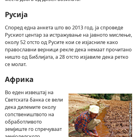
Русија
Според една анкета што во 2013 год. ја спроведе
Рускиот центар за истражување на јавното мислење,
околу 52 отсто од Русите кои се изјасниле како
православни верници рекле дека немаат прочитано
ништо од Библијата, а 28 отсто изјавиле дека ретко
се молат.
Африка
Во еден извештај на
Светската банка се вели
дека дилемите околу
сопствеништвото на
обработливото
земјиште го спречуваат
земјоделското