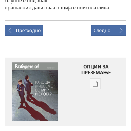
сѐ уште е под знак
прашалник дали оваа опција е поисплатлива.
Претходно
Следно
ОПЦИИ ЗА
ПРЕЗЕМАЊЕ
Опции
за
преземање
на
публикациите
во
електронски