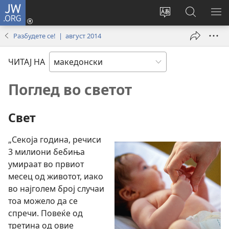
JW.ORG
Најави
се
Смени
Пребарув
ПО
(opens
го
на
ГО
Разбудете се! | август 2014
new
јазикот
JW.ORG/
МЕ
window)
на
ЧИТАЈ НА
страницата
Поглед во светот
Свет
„Секоја година, речиси
3 милиони бебиња
умираат во првиот
месец од животот, иако
во најголем број случаи
тоа можело да се
спречи. Повеќе од
третина од овие