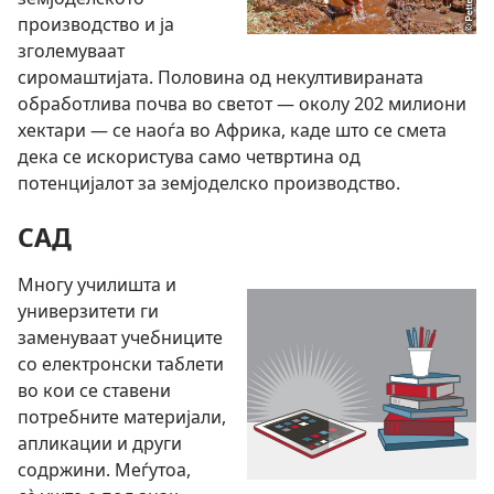
производство и ја
зголемуваат
сиромаштијата. Половина од некултивираната
обработлива почва во светот — околу 202 милиони
хектари — се наоѓа во Африка, каде што се смета
дека се искористува само четвртина од
потенцијалот за земјоделско производство.
САД
Многу училишта и
универзитети ги
заменуваат учебниците
со електронски таблети
во кои се ставени
потребните материјали,
апликации и други
содржини. Меѓутоа,