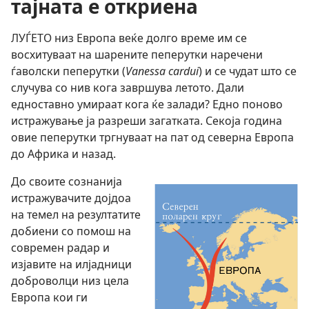
тајната е откриена
ЛУЃЕТО низ Европа веќе долго време им се
восхитуваат на шарените пеперутки наречени
ѓаволски пеперутки (
Vanessa cardui
) и се чудат што се
случува со нив кога завршува летото. Дали
едноставно умираат кога ќе залади? Едно поново
истражување ја разреши загатката. Секоја година
овие пеперутки тргнуваат на пат од северна Европа
до Африка и назад.
До своите сознанија
истражувачите дојдоа
на темел на резултатите
добиени со помош на
современ радар и
изјавите на илјадници
доброволци низ цела
Европа кои ги