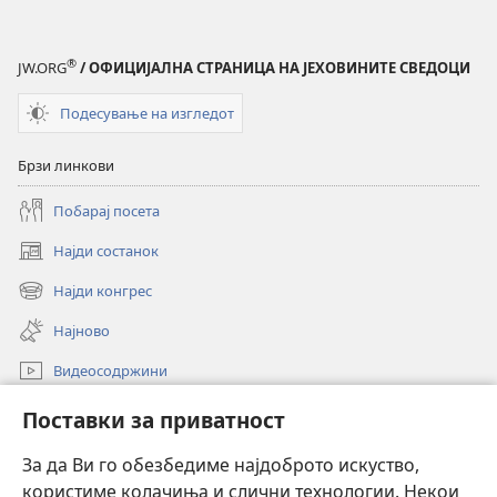
СЕ!
декември 2013
®
JW.ORG
/ ОФИЦИЈАЛНА СТРАНИЦА НА ЈЕХОВИНИТЕ СВЕДОЦИ
Подесување на изгледот
Брзи линкови
Побарај посета
Најди состанок
(opens
new
Најди конгрес
(opens
window)
new
Најново
window)
Видеосодржини
Пребарувај
Поставки за приватност
Помош
За да Ви го обезбедиме најдоброто искуство,
користиме колачиња и слични технологии. Некои