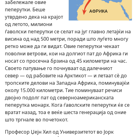
забележале овие
пеперутки. Беше
утврдено дека на крајот
од летото, милиони
ѓаволски пеперутки се селат на југ главно летајќи на
висина од над 500 метри, поради што луѓето многу
ретко може да ги видат. Овие пеперутки чекаат
поволни ветрови, кои на долгиот пат до Африка ги
носат со просечна брзина од 45 километри на час.
Своето патување го почнуваат од далечниот
север — од рабовите на Арктикот — и летаат сѐ до
тропските делови на Западна Африка, поминувајќи
околу 15.000 километри. Тие поминуваат речиси
двојно подолг пат од северноамериканската
пеперутка монарх. Кога ѓаволските пеперутки ќе се
вратат назад, тоа е веќе шеста генерација од оние
што тргнале во почетокот.
Професор Џејн Хил од Универзитетот во Јорк