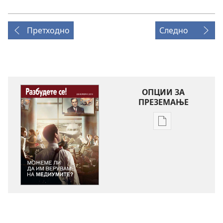
Претходно
Следно
ОПЦИИ ЗА
ПРЕЗЕМАЊЕ
Опции
за
преземање
на
публикациите
во
електронски
формат
РАЗБУДЕТЕ