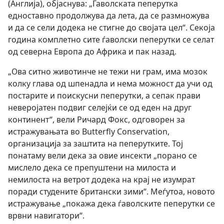
(Англија), објаснува: „Ѓаволската пеперутка
едноставно продолжува да лета, да се размножува
и да се сели додека не стигне до својата цел“. Секоја
година комплетно сите ѓаволски пеперутки се селат
од северна Европа до Африка и пак назад.
„Ова ситно животинче не тежи ни грам, има мозок
колку глава од шпенадла и нема можност да учи од
постарите и поискусни пеперутки, а сепак прави
неверојатен подвиг селејќи се од еден на друг
континент“, вели Ричард Фокс, одговорен за
истражувањата во Butterfly Conservation,
организација за заштита на пеперутките. Тој
понатаму вели дека за овие инсекти „порано се
мислело дека се препуштени на милоста и
немилоста на ветрот додека на крај не изумрат
поради студените британски зими“. Меѓутоа, новото
истражување „покажа дека ѓаволските пеперутки се
врвни навигатори“.