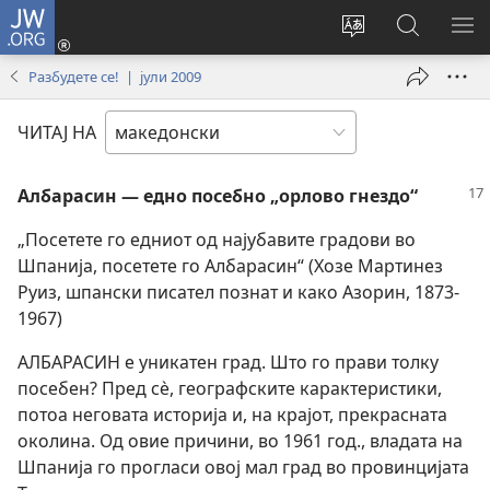
JW.ORG
Најави
се
Смени
Пребарув
ПО
(opens
го
на
ГО
Разбудете се! | јули 2009
new
јазикот
JW.ORG/
МЕ
window)
на
ЧИТАЈ НА
страницата
Албарасин — едно посебно „орлово гнездо“
„Посетете го едниот од најубавите градови во
Шпанија, посетете го Албарасин“ (Хозе Мартинез
Руиз, шпански писател познат и како Азорин, 1873-
1967)
АЛБАРАСИН е уникатен град. Што го прави толку
посебен? Пред сѐ, географските карактеристики,
потоа неговата историја и, на крајот, прекрасната
околина. Од овие причини, во 1961 год., владата на
Шпанија го прогласи овој мал град во провинцијата