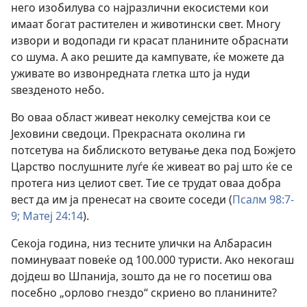
него изобилува со најразлични екосистеми кои
имаат богат растителен и животински свет. Многу
извори и водопади ги красат планините обраснати
со шума. А ако решите да кампувате, ќе можете да
уживате во извонредната глетка што ја нуди
ѕвезденото небо.
Во оваа област живеат неколку семејства кои се
Јеховини сведоци. Прекрасната околина ги
потсетува на библиското ветување дека под Божјето
Царство послушните луѓе ќе живеат во рај што ќе се
протега низ целиот свет. Тие се трудат оваа добра
вест да им ја пренесат на своите соседи (
Псалм 98:7-
9;
Матеј 24:14
).
Секоја година, низ тесните улички на Албарасин
поминуваат повеќе од 100.000 туристи. Ако некогаш
дојдеш во Шпанија, зошто да не го посетиш ова
посебно „орлово гнездо“ скриено во планините?