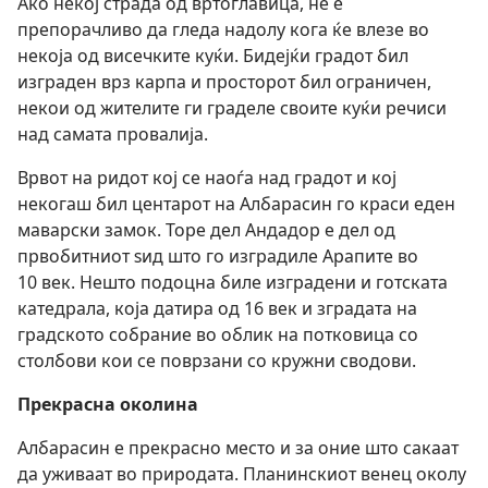
Ако некој страда од вртоглавица, не е
препорачливо да гледа надолу кога ќе влезе во
некоја од висечките куќи. Бидејќи градот бил
изграден врз карпа и просторот бил ограничен,
некои од жителите ги граделе своите куќи речиси
над самата провалија.
Врвот на ридот кој се наоѓа над градот и кој
некогаш бил центарот на Албарасин го краси еден
маварски замок. Торе дел Андадор е дел од
првобитниот ѕид што го изградиле Арапите во
10 век. Нешто подоцна биле изградени и готската
катедрала, која датира од 16 век и зградата на
градското собрание во облик на потковица со
столбови кои се поврзани со кружни сводови.
Прекрасна околина
Албарасин е прекрасно место и за оние што сакаат
да уживаат во природата. Планинскиот венец околу