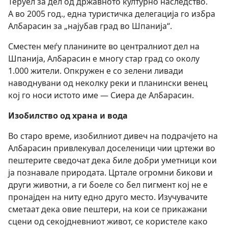
Теруел за дел од државното културно наследство.
А во 2005 год., една туристичка делегација го избра
Албарасин за „најубав град во Шпанија“.
Сместен меѓу планините во централниот дел на
Шпанија, Албарасин е многу стар град со околу
1.000 жители. Опкружен е со зелени ливади
наводнувани од неколку реки и планински венец
кој го носи истото име — Сиера де Албарасин.
Изобилство од храна и вода
Во старо време, изобилниот дивеч на подрачјето на
Албарасин привлекувал доселеници чии цртежи во
пештерите сведочат дека биле добри уметници кои
ја познавале природата. Цртале огромни бикови и
други животни, а ги боеле со бел пигмент кој не е
пронајден на ниту едно друго место. Изучувачите
сметаат дека овие пештери, на кои се прикажани
сцени од секојдневниот живот, се користеле како