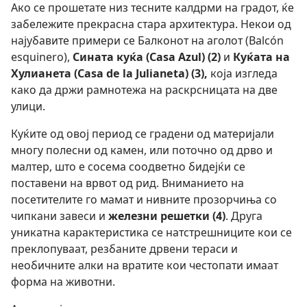
Ако се прошетате низ тесните калдрми на градот, ќе
забележите прекрасна стара архитектура. Некои од
најубавите примери се Балконот на аголот (Balcón
esquinero),
Сината куќа (Casa Azul) (2)
и
Куќата на
Хулианета (Casa de la Julianeta) (3),
која изгледа
како да држи рамнотежа на раскрсницата на две
улици.
Куќите од овој период се градени од материјали
многу полесни од камен, или поточно од дрво и
малтер, што е сосема соодветно бидејќи се
поставени на врвот од рид. Вниманието на
посетителите го мамат и нивните прозорчиња со
чипкани завеси и
железни решетки (4)
. Друга
уникатна карактеристика се натстрешниците кои се
преклопуваат, резбаните дрвени тераси и
необичните алки на вратите кои честопати имаат
форма на животни.