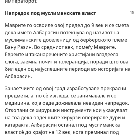
императорот.
Напредок под муслиманската власт
Маврите го освоиле овој предел до 9 век и се смета
дека името Албарасин потекнува од називот на
муслиманските доселеници од берберското племе
Бану Разин. Во средниот век, помеѓу Маврите,
Евреите и таканаречените христијани владеела
слога, заемна почит и толеранција, поради што ова
бил еден од најуспешните периоди во историјата на
Албарасин.
Занаетчиите од овој град изработувале прекрасни
предмети, а, по сѐ изгледа, се занимавале и со
медицина, која овде доживеала невиден напредок.
Откопани се хируршки инструменти кои укажуваат
на тоа дека овдешните хирурзи оперирале дури и
катаракта. Албарасин останал под муслиманска
власт сѐ до крајот на 12 век, кога преминал под