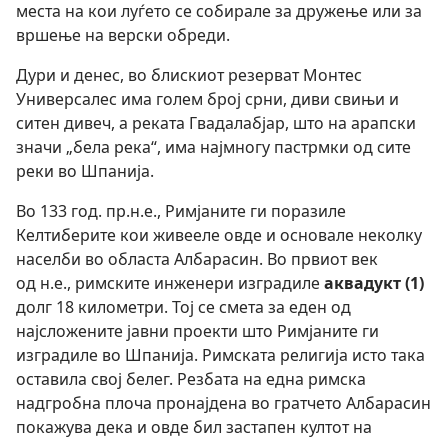
места на кои луѓето се собирале за дружење или за
вршење на верски обреди.
Дури и денес, во блискиот резерват Монтес
Универсалес има голем број срни, диви свињи и
ситен дивеч, а реката Гвадалабјар, што на арапски
значи „бела река“, има најмногу пастрмки од сите
реки во Шпанија.
Во 133 год. пр.н.е., Римјаните ги поразиле
Келтиберите кои живееле овде и основале неколку
населби во областа Албарасин. Во првиот век
од н.е., римските инженери изградиле
аквадукт (1)
долг 18 километри. Тој се смета за еден од
најсложените јавни проекти што Римјаните ги
изградиле во Шпанија. Римската религија исто така
оставила свој белег. Резбата на една римска
надгробна плоча пронајдена во гратчето Албарасин
покажува дека и овде бил застапен култот на