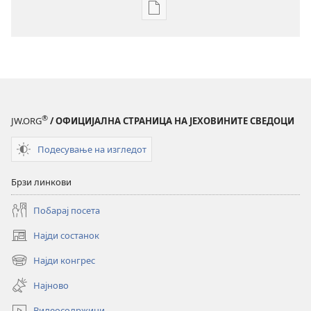
Опции
за
преземање
на
публикациите
во
електронски
®
JW.ORG
/ ОФИЦИЈАЛНА СТРАНИЦА НА ЈЕХОВИНИТЕ СВЕДОЦИ
формат
РАЗБУДЕТЕ
Подесување на изгледот
СЕ!
јули 2009
Брзи линкови
Побарај посета
Најди состанок
(opens
new
Најди конгрес
(opens
window)
new
Најново
window)
Видеосодржини