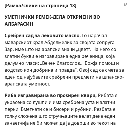
[Рамка/слики на страница 18]
УМЕТНИЧКИ РЕМЕК-ДЕЛА ОТКРИЕНИ ВО
АЛБАРАСИН
Сребрен сад за лековито масло.
Го нарачал
маварскиот крал Абделмелик за својата сопруга
Зар, име што на арапски значи „цвет“. На него со
златни букви е изгравирана една реченица, која
делумно гласи: „Вечен благослов... Божја помош и
водство кон добрина и правда“. Овој сад се смета за
еден од најубавите сребрени предмети на шпанско-
арапската уметност.
Риба изгравирана во проѕирен кварц.
Рибата е
украсена со лушпи и има сребрена уста и златни
перки. Вметнати се и бисери и рубини. Резбата е
толку сложена што стручњаците велат дека еден
занаетчија не би можел да ја доврши во текот на