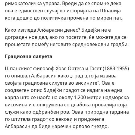
римокатоличка управа. Вреди да се спомне дека
ова е единствен случај во историјата на Шпанија
кога дошло до политичка промена по мирен пат.
Како изгледа Албарасин денес? Бидејќи не е
дограден нов дел, ако го посетите, ќе можете да се
прошетате помеѓу неговите средновековни градби.
Грациозна силуета
Шпанскиот филозоф Хозе Ортега и Гасет (1883-1955)
го опишал Албарасин како „град што ја извива
својата грациозна силуета во висините“. Ова е
соодветен опис бидејќи градот се издига на една
карпа што се наоѓа на околу 1.200 метри надморска
височина и е опкружена со длабока провалија која
служи како одбранбен ров. Оваа природна тврдина
го штитела градот со векови и придонела
Албарасин да биде наречен орлово гнездо.