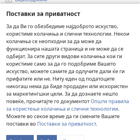
Пребарувај
Поставки за приватност
Помош
За да Ви го обезбедиме најдоброто искуство,
користиме колачиња и слични технологии. Некои
Прилози
(opens
колачиња се неопходни за да може да
new
функционира нашата страница и не може да се
window)
ОНЛАЈН БИБЛИОТЕКА Watchtower™
одбијат. За сите други видови колачиња кои ги
(opens
користиме само за да го подобриме Вашето
new
®
JW Hub
window)
искуство, можете самите да одлучите дали ќе ги
(opens
new
прифатите или не. Ниту еден од податоците
Watchtower Library
window)
никогаш нема да биде продаден или искористен
за маркетингшки цели. За да дознаете нешто
повеќе, прочитајте го документот
Општи правила
за користење колачиња и слични технологии
.
Copyright
© 2026 Watch Tower Bible and Tract Society of Pennsylvania.
Можете во секое време да ги смените Вашите
УСЛОВИ ЗА КОРИСТЕЊЕ
|
ПРИВАТНОСТ
|
ПОСТАВКИ ЗА
поставки во
Поставки за приватност
.
П
ПРИВАТНОСТ
ја