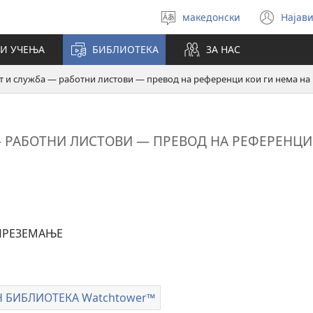
македонски
Најави
Избери
(op
јазик
new
И УЧЕЊА
БИБЛИОТЕКА
ЗА НАС
win
 и служба — работни листови — превод на референци кои ги нема на м
РАБОТНИ ЛИСТОВИ — ПРЕВОД НА РЕФЕРЕНЦИ 
ПРЕЗЕМАЊЕ
 БИБЛИОТЕКА Watchtower™
ОНЛАЈН
мање