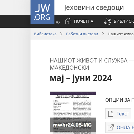
JW.ORG
Јеховини сведоци
ПОЧЕТНА
БИБЛИСК
Библиотека
Работни листови
Нашиот живот
НАШИОТ ЖИВОТ И СЛУЖБА — 
МАКЕДОНСКИ
мај – јуни 2024
ОПЦИИ ЗА 
Текст
Опции
за
ОНЛАЈН
презе