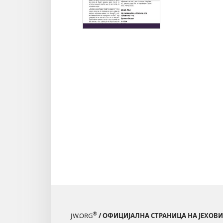
на
публи
во
елект
форма
НАШИ
ЖИВО
И
СЛУЖ
—
РАБОТ
ЛИСТ
—
ПРЕВ
НА
РЕФЕ
КОИ
ГИ
®
JW.ORG
/ ОФИЦИЈАЛНА СТРАНИЦА НА ЈЕХОВ
НЕМА