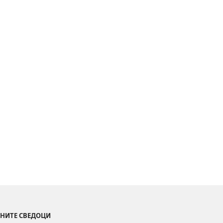
БИБЛИОТЕКА
Watchtower™
кациите
ронски
т
ОТ
Т
БА
НИ
ОВИ
ОД
РЕНЦИ
ИНИТЕ СВЕДОЦИ