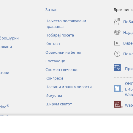
За нас
Брзи лин
ДОНСКИ
Најчесто поставувани
Поба
прашања
Најд
(opens
Побарај посета
 брошурки
new
Виде
Контакт
window)
покани
Обиколки на Бетел
Пом
Состаноци
При
Спомен-свеченост
(opens
стови
new
Конгреси
window)
ОНЛ
Настани и занимливости
БИБ
(opens
Wat
Искуства
new
window)
Ширум светот
Watc
®
ting
жини
и