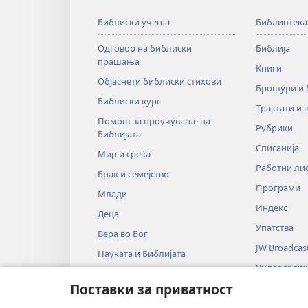
НА
Библиски учења
Библиотека
МАКЕ
мај –
Одговор на библиски
Библија
прашања
јуни
Книги
2024
Објаснети библиски стихови
Брошури и
Библиски курс
Трактати и 
Помош за проучување на
Рубрики
Библијата
Списанија
Мир и среќа
Работни ли
Брак и семејство
Програми
Млади
Индекс
Деца
Упатства
Вера во Бог
JW Broadcas
Науката и Библијата
Видеосодр
Историјата и Библијата
Поставки за приватност
Музика
Аудиодрам