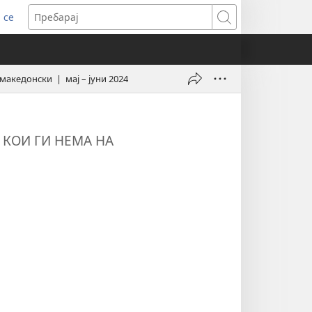
 се
ens
Пребарај
dow)
акедонски | мај – јуни 2024
КОИ ГИ НЕМА НА