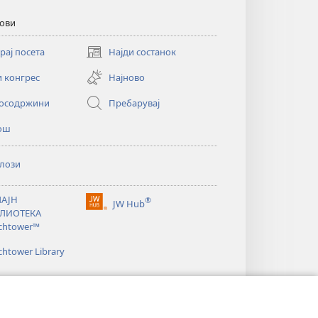
кови
рај посета
Најди состанок
(opens
new
и конгрес
Најново
window)
осодржини
Пребарувај
ош
лози
АЈН
®
JW Hub
(opens
ЛИОТЕКА
new
chtower™
window)
htower Library