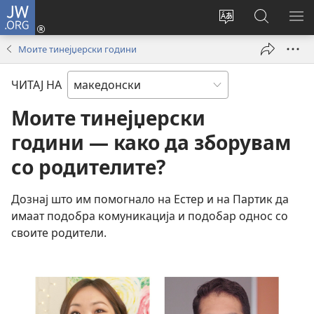
JW.ORG
Најави
се
Смени
Пребарув
ПО
(opens
го
на
ГО
Моите тинејџерски години
new
јазикот
JW.ORG/
МЕ
window)
на
ЧИТАЈ НА
страницата
Моите тинејџерски
години — како да зборувам
со родителите?
Дознај што им помогнало на Естер и на Партик да
имаат подобра комуникација и подобар однос со
своите родители.