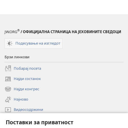
®
JW.ORG
/ ОФИЦИЈАЛНА СТРАНИЦА НА ЈЕХОВИНИТЕ СВЕДОЦИ
Подесување на изгледот
Брзи линкови
Побарај посета
Најди состанок
(opens
new
Најди конгрес
(opens
window)
new
Најново
window)
Видеосодржини
Пребарувај
Поставки за приватност