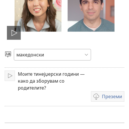
Пушти
Избери
јазик
Моите тинејџерски години —
Пушти
како да зборувам со
родителите?
Преземи
Опции
за
преземање
на
видеоснимки