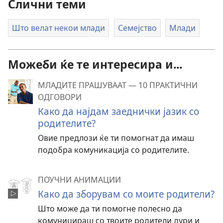
Слични теми
Што велат некои млади
Семејство
Млади
Можеби ќе те интересира и...
МЛАДИТЕ ПРАШУВААТ — 10 ПРАКТИЧНИ
ОДГОВОРИ
Како да најдам заеднички јазик со
родителите?
Овие предлози ќе ти помогнат да имаш
подобра комуникација со родителите.
ПОУЧНИ АНИМАЦИИ
Како да зборувам со моите родители?
Што може да ти помогне полесно да
комуницираш со твоите родители дури и