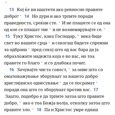
+
13
Кој ќе ви наштети ако ревносно правите
+
14
добро?
Но дури и ако трпите поради
+
праведноста, среќни сте.
И не плашете се од она
+
+
од кое се плашат тие
и не вознемирувајте се.
15
*
Туку Христос, како Господар,
нека биде
+
свет во вашите срца
и секогаш бидете спремни
+
за одбрана
пред секој што од вас бара да ја
образложите надежта која е во вас, но тоа
+
правете го благо
и со длабока почит.
+
16
Зачувајте чиста совест,
за оние што со
омаловажување зборуваат за вашето добро
+
+
христијанско однесување
да се посрамат
17
поради она што го зборуваат против вас.
Зашто, подобро е да трпите затоа што правите
+
добро,
ако е тоа Божја волја, отколку затоа што
+
18
правите зло.
Па и Христос умре еднаш