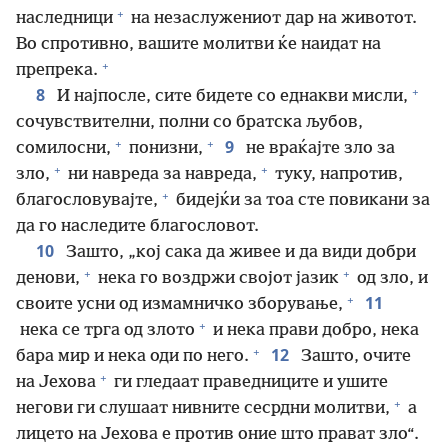
+
наследници
на незаслужениот дар на животот.
Во спротивно, вашите молитви ќе наидат на
+
препрека.
+
8
И најпосле, сите бидете со еднакви мисли,
сочувствителни, полни со братска љубов,
+
+
9
сомилосни,
понизни,
не враќајте зло за
+
+
зло,
ни навреда за навреда,
туку, напротив,
+
благословувајте,
бидејќи за тоа сте повикани за
да го наследите благословот.
10
Зашто, „кој сака да живее и да види добри
+
+
денови,
нека го воздржи својот јазик
од зло, и
+
11
своите усни од измамничко зборување,
+
нека се трга од злото
и нека прави добро, нека
+
12
бара мир и нека оди по него.
Зашто, очите
+
на Јехова
ги гледаат праведниците и ушите
+
негови ги слушаат нивните сесрдни молитви,
а
лицето на Јехова е против оние што прават зло“.