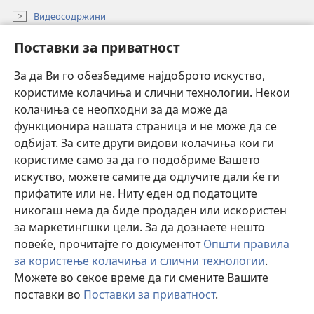
Видеосодржини
Пребарувај
Поставки за приватност
Помош
За да Ви го обезбедиме најдоброто искуство,
користиме колачиња и слични технологии. Некои
Прилози
(opens
колачиња се неопходни за да може да
new
функционира нашата страница и не може да се
window)
ОНЛАЈН БИБЛИОТЕКА Watchtower™
одбијат. За сите други видови колачиња кои ги
(opens
користиме само за да го подобриме Вашето
new
®
JW Hub
window)
искуство, можете самите да одлучите дали ќе ги
(opens
new
прифатите или не. Ниту еден од податоците
Watchtower Library
window)
никогаш нема да биде продаден или искористен
за маркетингшки цели. За да дознаете нешто
повеќе, прочитајте го документот
Општи правила
за користење колачиња и слични технологии
.
Copyright
© 2026 Watch Tower Bible and Tract Society of Pennsylvania.
Можете во секое време да ги смените Вашите
УСЛОВИ ЗА КОРИСТЕЊЕ
|
ПРИВАТНОСТ
|
ПОСТАВКИ ЗА
поставки во
Поставки за приватност
.
П
ПРИВАТНОСТ