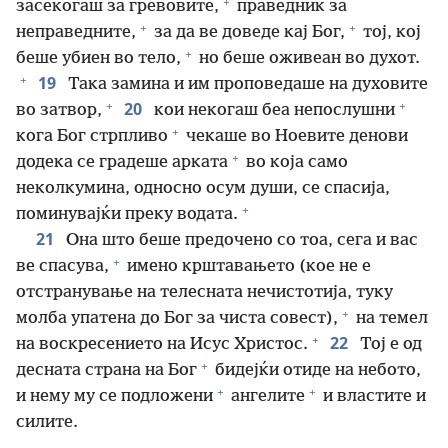
+
засекогаш за гревовите,
праведник за
+
+
неправедните,
за да ве доведе кај Бог,
тој, кој
+
беше убиен во тело,
но беше оживеан во духот.
+
19
Така замина и им проповедаше на духовите
+
+
20
во затвор,
кои некогаш беа непослушни
+
кога Бог стрпливо
чекаше во Ноевите денови
+
додека се градеше арката
во која само
неколкумина, односно осум души, се спасија,
+
поминувајќи преку водата.
21
Она што беше предочено со тоа, сега и вас
+
ве спасува,
имено крштавањето (кое не е
отстранување на телесната нечистотија, туку
+
молба упатена до Бог за чиста совест),
на темел
+
22
на воскресението на Исус Христос.
Тој е од
+
десната страна на Бог
бидејќи отиде на небото,
+
+
и нему му се подложени
ангелите
и властите и
силите.