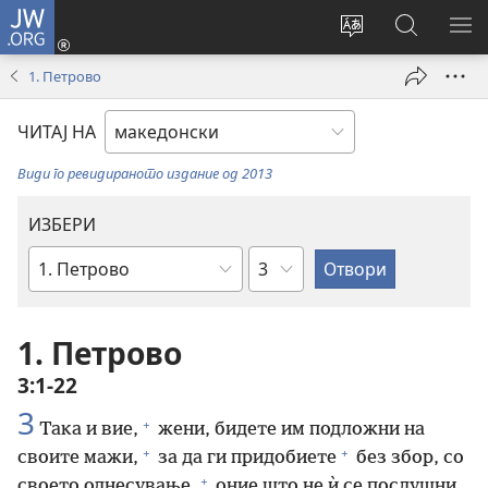
JW.ORG
Најави
се
Смени
Пребарув
ПО
(opens
го
на
ГО
1. Петрово
new
јазикот
JW.ORG/
МЕ
window)
на
ЧИТАЈ НА
страницата
Види го ревидираното издание од 2013
ИЗБЕРИ
Поглавје
Библиска
книга
1. Петрово
3:1-22
3
+
Така и вие,
жени, бидете им подложни на
+
+
своите мажи,
за да ги придобиете
без збор, со
+
своето однесување,
оние што не ѝ се послушни