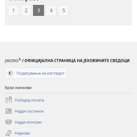
писмо
1
2
3
4
5
—
превод
Нов
свет
®
JW.ORG
/ ОФИЦИЈАЛНА СТРАНИЦА НА ЈЕХОВИНИТЕ СВЕДОЦИ
Подесување на изгледот
Брзи линкови
Побарај посета
Најди состанок
(opens
new
Најди конгрес
(opens
window)
new
Најново
window)