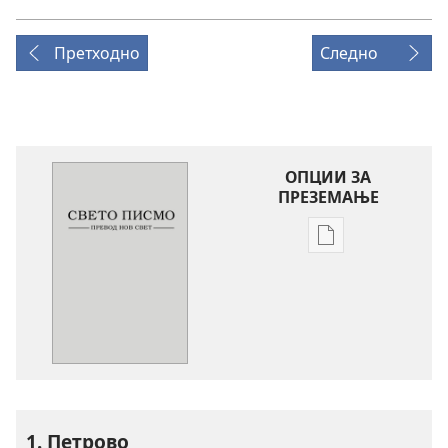
Претходно
Следно
ОПЦИИ ЗА
ПРЕЗЕМАЊЕ
Опции
за
преземање
на
публикациите
во
електронски
формат
Свето
1. Петрово