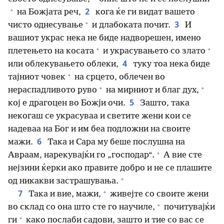
+
2
на Божјата реч,
кога ќе ги видат вашето
+
3
чисто однесување
и длабоката почит.
И
вашиот украс нека не биде надворешен, имено
+
+
плетењето на косата
и украсувањето со злато
4
или облекувањето облеки,
туку тоа нека биде
+
тајниот човек
на срцето, облечен во
+
+
нераспадливото руво
на мирниот и благ дух,
5
кој е драгоцен во Божји очи.
Зашто, така
некогаш се украсуваа и светите жени кои се
надеваа на Бог и им беа подложни на своите
6
мажи.
Така и Сара му беше послушна на
+
Авраам, нарекувајќи го „господар“.
А вие сте
нејзини ќерки ако правите добро и не се плашите
+
од никакви застрашувања.
+
7
Така и вие, мажи,
живејте со своите жени
+
во склад со она што сте го научиле,
почитувајќи
+
ги
како послаби садови, зашто и тие со вас се