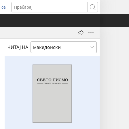
 се
ens
Пребарај
dow)
ЧИТАЈ НА