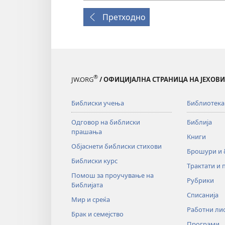
Претходно
®
JW.ORG
/ ОФИЦИЈАЛНА СТРАНИЦА НА ЈЕХОВ
Библиски учења
Библиотека
Одговор на библиски
Библија
прашања
Книги
Објаснети библиски стихови
Брошури и
Библиски курс
Трактати и 
Помош за проучување на
Рубрики
Библијата
Списанија
Мир и среќа
Работни ли
Брак и семејство
Програми