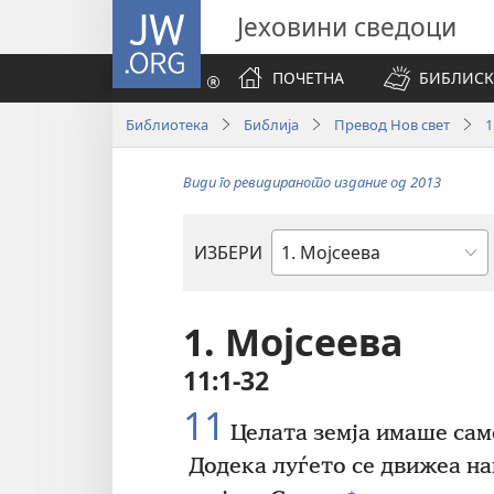
JW.ORG
Јеховини сведоци
ПОЧЕТНА
БИБЛИСК
Библиотека
Библија
Превод Нов свет
1
Види го ревидираното издание од 2013
ИЗБЕРИ
Библиска
книга
1. Мојсеева
11:1-32
11
Целата земја имаше само
Додека луѓето се движеа нак
+