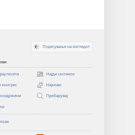
Подесување на изгледот
кови
рај посета
Најди состанок
(opens
new
и конгрес
Најново
window)
осодржини
Пребарувај
ош
лози