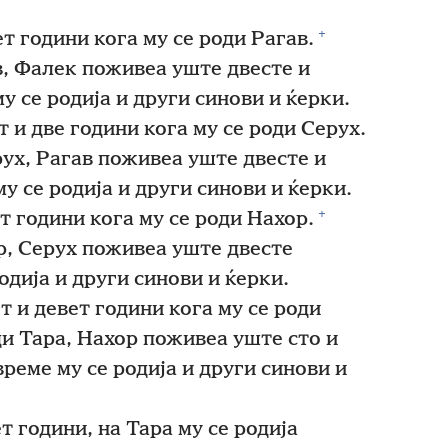
+
 години кога му се роди Рагав.
в, Фалек поживеа уште двесте и
у се родија и други синови и ќерки.
 и две години кога му се роди Серух.
ух, Рагав поживеа уште двесте и
у се родија и други синови и ќерки.
+
 години кога му се роди Нахор.
р, Серух поживеа уште двесте
одија и други синови и ќерки.
 и девет години кога му се роди
и Тара, Нахор поживеа уште сто и
време му се родија и други синови и
 години, на Тара му се родија