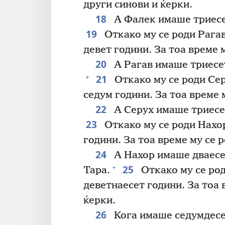
други синови и ќерки.
18
А Фалек имаше триесет
19
Откако му се роди Рага
девет години. За тоа време м
20
А Рагав имаше триесет
21
+
Откако му се роди Сер
седум години. За тоа време м
22
А Серух имаше триесет
23
Откако му се роди Нахо
години. За тоа време му се р
24
А Нахор имаше дваесет
25
+
Тара.
Откако му се род
деветнаесет години. За тоа 
ќерки.
26
Кога имаше седумдесет