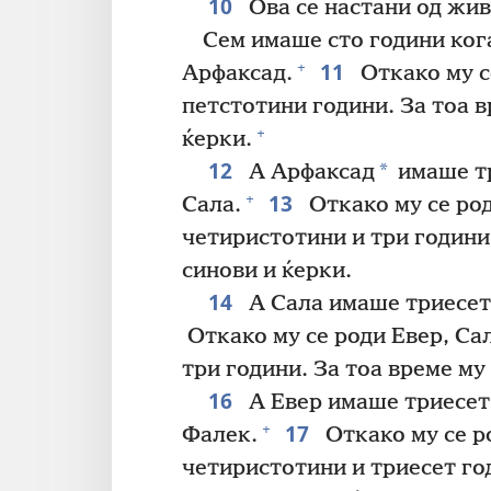
10
Ова се настани од жи
Сем имаше сто години кога
11
+
Арфаксад.
Откако му с
петстотини години. За тоа в
+
ќерки.
12
*
А Арфаксад
имаше тр
13
+
Сала.
Откако му се ро
четиристотини и три години.
синови и ќерки.
14
А Сала имаше триесет 
Откако му се роди Евер, Са
три години. За тоа време му 
16
А Евер имаше триесет 
17
+
Фалек.
Откако му се р
четиристотини и триесет год