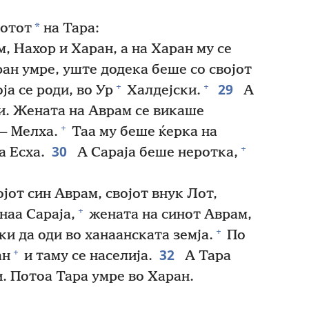
*
вотот
на Тара:
м, Нахор и Харан, а на Харан му се
н умре, уште додека беше со својот
29
+
+
ја се роди, во Ур
Халдејски.
А
и. Жената на Аврам се викаше
+
— Мелха.
Таа му беше ќерка на
30
+
а Есха.
А Сараја беше неротка,
јот син Аврам, својот внук Лот,
+
наа Сараја,
жената на синот Аврам,
+
ки да оди во ханаанската земја.
По
32
+
ан
и таму се населија.
А Тара
. Потоа Тара умре во Харан.