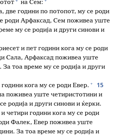
+
*
вотот
на Сем:
, две години по потопот, му се роди
е роди Арфаксад, Сем поживеа уште
реме му се родија и други синови и
иесет и пет години кога му се роди
ди Сала, Арфаксад поживеа уште
 За тоа време му се родија и други
15
+
години кога му се роди Евер.
ла поживеа уште четиристотини и
се родија и други синови и ќерки.
и четири години кога му се роди
оди Фалек, Евер поживеа уште
ини. За тоа време му се родија и