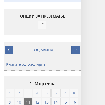
ОПЦИИ ЗА ПРЕЗЕМАЊЕ
Опции
за
преземање
на
СОДРЖИНА
публикациите
Претходно
Следно
во
електронски
Книгите од Библијата
формат
Свето
писмо
1. Мојсеева
—
превод
1
2
3
4
5
6
7
8
Нов
свет
9
10
11
12
13
14
15
16