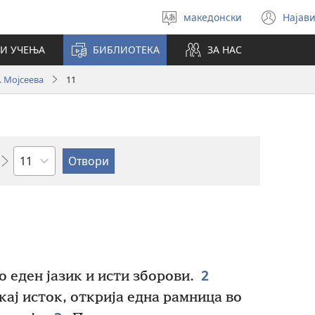
македонски
Најави
Избери
(op
јазик
new
И УЧЕЊА
БИБЛИОТЕКА
ЗА НАС
win
. Мојсеева
11
Поглавје
2
 еден јазик и исти зборови.
ај исток, открија една рамница во