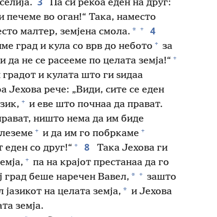
3
селија.
Па си рекоа еден на друг:
и печеме во оган!“ Така, наместо
4
+
*
есто малтер, земјена смола.
+
ме град и кула со врв до небото
за
+
и да не се расееме по целата земја!“
 градот и кулата што ги ѕидаа
 Јехова рече: „Види, сите се еден
+
зик,
и еве што почнаа да прават.
прават, ништо нема да им биде
+
+
слеземе
и да им го побркаме
8
+
т еден со друг!“
Така Јехова ги
+
емја,
па на крајот престанаа да го
+
*
ј град беше наречен Вавел,
зашто
*
 јазикот на целата земја,
и Јехова
та земја.