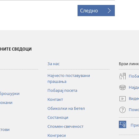
Следно
ИНИТЕ СВЕДОЦИ
За нас
Брзи лин
Најчесто поставувани
Поба
прашања
Најд
(opens
Побарај посета
 брошурки
new
Виде
Контакт
window)
покани
Обиколки на Бетел
Пом
Состаноци
При
Спомен-свеченост
(opens
стови
new
Конгреси