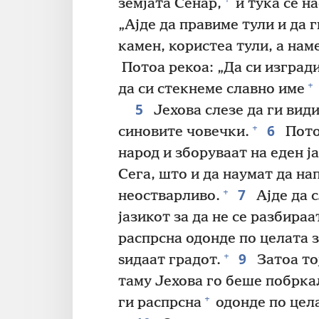
земјата Сенар,
и тука се на
„Ајде да правиме тули и да г
камен, користеа тули, а нам
Потоа рекоа: „Да си изгради
+
да си стекнеме славно име
5
Јехова слезе да ги види
6
+
синовите човечки.
Потоа
народ и зборуваат на еден ја
Сега, што и да наумат да на
7
+
неостварливо.
Ајде да 
јазикот за да не се разбираа
распрсна одонде по целата з
9
+
ѕидаат градот.
Затоа то
таму Јехова го беше побркал
+
ги распрсна
одонде по цела