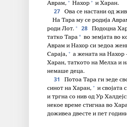
+
+
Аврам,
Нахор
и Харан.
27
Ова се настани од жи
На Тара му се родија Авра
28
+
роди Лот.
Подоцна Хара
*
татко Тара
во земјата во ко
Аврам и Нахор си зедоа жен
+
Сараја,
а жената на Нахор 
Харан, таткото на Мелха и н
немаше деца.
31
Потоа Тара ги зеде сво
+
синот на Харан,
и својата с
и тргна со нив од Ур Халдејс
некое време стигнаа во Хар
доживеа двесте и пет години