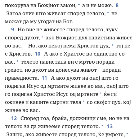
+
8
покорува на Божјиот закон,
а и не може.
+
Затоа оние што живеат според телото,
не
можат да му угодат на Бог.
9
Но вие не живеете според телото, туку
+
според духот,
ако Божјиот дух навистина живее
+
+
во вас.
Но, ако некој нема Христов дух,
тој не
10
е Христов.
А ако е Христос во единство со
+
вас,
телото навистина ви е мртво поради
+
гревот, но духот ви донесува живот
поради
11
праведноста.
А ако духот на оној што го
подигна Исус од мртвите живее во вас, оној што
+
го подигна Христос Исус од мртвите
ќе ги
+
оживее и вашите смртни тела
со својот дух, кој
живее во вас.
12
Според тоа, браќа, должници сме, но не на
+
13
телото за да живееме според телото.
+
Зашто, ако живеете според телото, ќе умрете,