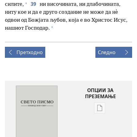
+
39
силите,
ни височината, ни длабочината,
ниту кое и да е друго создание не може да нѐ
одвои од Божјата љубов, која е во Христос Исус,
+
нашиот Господар.
Претходно
Следно
ОПЦИИ ЗА
ПРЕЗЕМАЊЕ
Опции
за
преземање
на