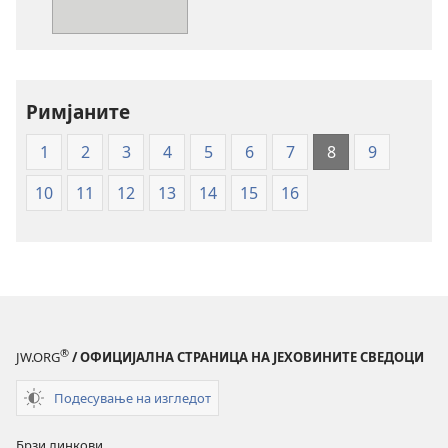
публикациите
во
електронски
формат
Свето
Римјаните
писмо
1
2
3
4
5
6
7
8
9
—
превод
10
11
12
13
14
15
16
Нов
свет
®
JW.ORG
/ ОФИЦИЈАЛНА СТРАНИЦА НА ЈЕХОВИНИТЕ СВЕДОЦИ
Подесување на изгледот
Брзи линкови