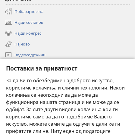
Побарај посета
Најди состанок
(opens
new
Најди конгрес
(opens
window)
new
Најново
window)
Видеосодржини
Пребарувај
Поставки за приватност
Помош
За да Ви го обезбедиме најдоброто искуство,
користиме колачиња и слични технологии. Некои
Прилози
(opens
колачиња се неопходни за да може да
new
функционира нашата страница и не може да се
window)
ОНЛАЈН БИБЛИОТЕКА Watchtower™
одбијат. За сите други видови колачиња кои ги
(opens
користиме само за да го подобриме Вашето
new
®
JW Hub
window)
искуство, можете самите да одлучите дали ќе ги
(opens
new
прифатите или не. Ниту еден од податоците