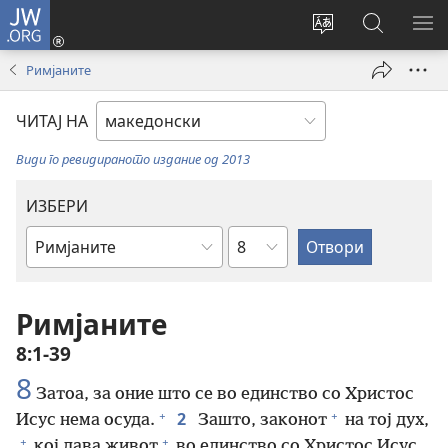
JW.ORG
Најави
се
Смени
Пребарув
ПО
(opens
го
на
ГО
Римјаните
new
јазикот
JW.ORG/
МЕ
window)
на
ЧИТАЈ НА
страницата
Види го ревидираното издание од 2013
ИЗБЕРИ
Поглавје
Библиска
книга
Римјаните
8:1-39
8
Затоа, за оние што се во единство со Христос
+
+
2
Исус нема осуда.
Зашто, законот
на тој дух,
+
+
кој дава живот
во единство со Христос Исус,