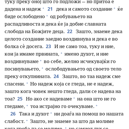
туку преку оној што го подложи — но притоа е
+
+
21
дадена и надеж
дека и самото создание
ќе
+
биде ослободено
од робувањето на
распадливоста и дека ќе ја добие славната
22
слобода на Божјите деца.
Зашто, знаеме дека
целото создание заедно воздивнува и дека е во
23
болка сѐ досега.
И не само тоа, туку и ние,
+
кои ја имаме првината,
имено духот, и ние
+
воздивнуваме
во себе, желно исчекувајќи го
+
посинувањето,
ослободувањето од своето тело
24
преку откупнината.
Зашто, во таа надеж сме
+
спасени.
Но надеж која се гледа, не е надеж,
зашто кога човек нешто гледа, дали се надева на
+
25
тоа?
Но ако се надеваме
на она што не го
+
+
гледаме,
тоа истрајно го очекуваме.
+
26
Така и духот
ни доаѓа на помош во нашата
+
слабост.
Зашто, не знаеме за што да молиме
+