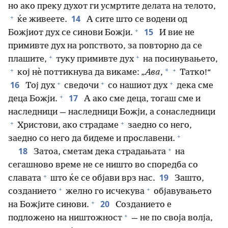
но ако преку духот ги усмртите делата на телото,
+
14
ќе живеете.
А сите што се водени од
+
15
Божјиот дух се синови Божји.
И вие не
примивте дух на ропството, за повторно да се
+
+
плашите,
туку примивте дух
на посинувањето,
+
+
*
кој нѐ поттикнува да викаме:
„Ава
,
Татко!“
+
+
+
16
Тој дух
сведочи
со нашиот дух
дека сме
+
17
деца Божји.
А ако сме деца, тогаш сме и
наследници — наследници Божји, а сонаследници
+
+
Христови, ако страдаме
заедно со него,
+
заедно со него да бидеме и прославени.
+
18
Затоа, сметам дека страдањата
на
сегашново време не се ништо во споредба со
+
19
славата
што ќе се објави врз нас.
Зашто,
+
+
созданието
желно го исчекува
објавувањето
+
20
на Божјите синови.
Созданието е
+
подложено на ништожност
— не по своја волја,