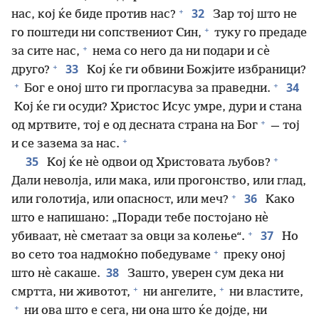
+
32
нас, кој ќе биде против нас?
Зар тој што не
+
го поштеди ни сопствениот Син,
туку го предаде
+
за сите нас,
нема со него да ни подари и сѐ
+
33
друго?
Кој ќе ги обвини Божјите избраници?
+
+
34
Бог е оној што ги прогласува за праведни.
Кој ќе ги осуди? Христос Исус умре, дури и стана
+
од мртвите, тој е од десната страна на Бог
— тој
+
и се зазема за нас.
+
35
Кој ќе нѐ одвои од Христовата љубов?
Дали неволја, или мака, или прогонство, или глад,
+
36
или голотија, или опасност, или меч?
Како
што е напишано: „Поради тебе постојано нѐ
+
37
убиваат, нѐ сметаат за овци за колење“.
Но
+
во сето тоа надмоќно победуваме
преку оној
38
што нѐ сакаше.
Зашто, уверен сум дека ни
+
+
смртта, ни животот,
ни ангелите,
ни властите,
+
ни ова што е сега, ни она што ќе дојде, ни