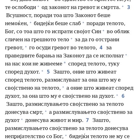
+
+
3
те ослободи
од законот на гревот и смртта.
Всушност, поради тоа што Законот беше
+
+
немоќен,
бидејќи беше слаб
поради телото,
+
Бог, со тоа што го испрати својот Син
во облик
+
сличен на грешното тело
за да го отстрани
+
4
гревот,
го осуди гревот во телото,
за
+
праведните барања на Законот да се исполнат
*
на нас кои не живееме
според телото, туку
+
5
според духот.
Зашто, оние што живеат
според телото, размислуваат за она што му е
+
својствено на телото,
а оние што живеат според
+
6
духот, за она што му е својствено на духот.
Зашто, размислувањето својствено за телото
+
донесува смрт,
а размислувањето својствено за
+
7
духот
донесува живот и мир.
Зашто,
размислувањето својствено за телото донесува
+
непријателство со Бог,
бидејќи телото не му се