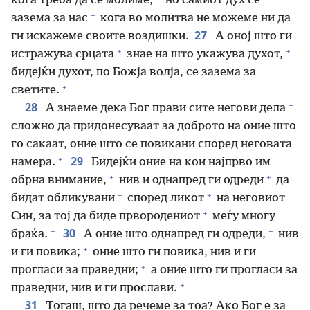
кога треба да се молиме,
но самиот дух се
+
зазема за нас
кога во молитва не можеме ни да
27
ги искажеме своите воздишки.
А оној што ги
+
+
истражува срцата
знае на што укажува духот,
бидејќи духот, по Божја волја, се зазема за
+
светите.
+
28
А знаеме дека Бог прави сите негови дела
сложно да придонесуваат за доброто на оние што
го сакаат, оние што се повикани според неговата
+
29
намера.
Бидејќи оние на кои најпрво им
+
+
обрна внимание,
нив и однапред ги одреди
да
+
+
бидат обликувани
според ликот
на неговиот
+
Син, за тој да биде првородениот
меѓу многу
+
+
30
браќа.
А оние што однапред ги одреди,
нив
+
и ги повика;
оние што ги повика, нив и ги
+
прогласи за праведни;
а оние што ги прогласи за
+
праведни, нив и ги прослави.
31
Тогаш, што да речеме за тоа? Ако Бог е за