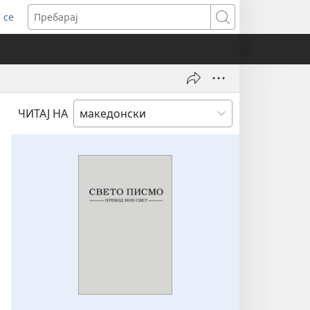
 се
ens
Пребарај
dow)
ЧИТАЈ НА