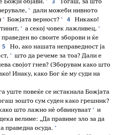
3
е Божји објави.
Тогаш, за што
+
верувале,
дали можеби нивното
4
+
+
и
Божјата верност?
Никако!
+
+
стинит,
а секој човек лажливец,
 праведен во своите зборови и ќе
5
Но, ако нашата неправедност ја
+
ст,
што да речеме за тоа? Дали е
лева својот гнев? (Зборувам како што
ко! Инаку, како Бог ќе му суди на
га уште повеќе се истакнала Божјата
тогаш зошто сум суден како грешник?
+
како што лажно нѐ обвинуваат
и
дека велиме: „Да правиме зло за да
+
а праведна осуда.