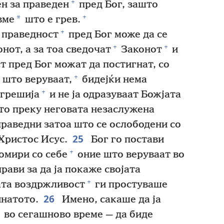
+
ен за праведен
пред Бог, зашто
+
*
вме
што е грев.
+
 праведност
пред Бог може да се
+
+
онот, а за тоа сведочат
Законот
и
 пред Бог можат да постигнат, со
+
 што веруваат,
бидејќи нема
+
згрешија
и не ја одразуваат Божјата
то преку неговата незаслужена
праведни затоа што се ослободени со
25
Христос Исус.
Бог го постави
+
помири со себе
оние што веруваат во
рави за да ја покаже својата
+
јата воздржливост
ги простуваше
26
натото.
Имено, сакаше да ја
во сегашново време — да биде