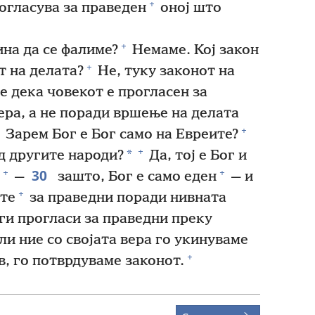
+
огласува за праведен
оној што
+
на да се фалиме?
Немаме. Кој закон
+
 на делата?
Не, туку законот на
 дека човекот е прогласен за
ера, а не поради вршење на делата
+
Зарем Бог е Бог само на Евреите?
+
*
од другите народи?
Да, тој е Бог и
30
+
+
—
зашто, Бог е само еден
— и
+
ите
за праведни поради нивната
ги прогласи за праведни преку
и ние со својата вера го укинуваме
+
, го потврдуваме законот.