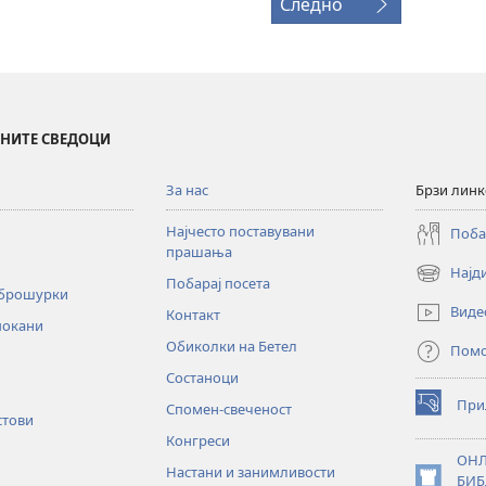
Следно
ИНИТЕ СВЕДОЦИ
За нас
Брзи лин
Најчесто поставувани
Поба
прашања
Најд
(opens
Побарај посета
 брошурки
new
Виде
Контакт
window)
покани
Обиколки на Бетел
Пом
Состаноци
При
Спомен-свеченост
(opens
стови
new
Конгреси
window)
ОНЛ
Настани и занимливости
БИБ