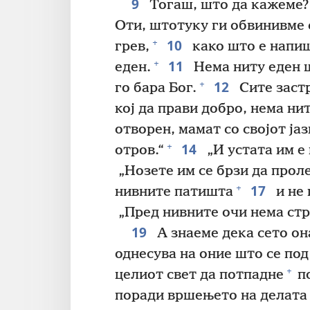
9
Тогаш, што да кажеме? 
Оти, штотуку ги обвинивме с
10
+
грев,
како што е напиш
11
+
еден.
Нема ниту еден ш
12
+
го бара Бог.
Сите застр
кој да прави добро, нема нит
отворен, мамат со својот јаз
14
+
отров.“
„И устата им е 
„Нозете им се брзи да проле
17
+
нивните патишта
и не 
„Пред нивните очи нема стра
19
А знаеме дека сето он
однесува на оние што се под
+
целиот свет да потпадне
по
поради вршењето на делата 