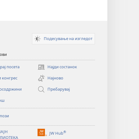
Подесување на изгледот
кови
рај посета
Најди состанок
(opens
new
и конгрес
Најново
window)
осодржини
Пребарувај
ош
лози
АЈН
®
JW Hub
(opens
ЛИОТЕКА