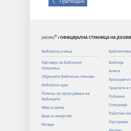
Претходно
®
JW.ORG
/ ОФИЦИЈАЛНА СТРАНИЦА НА ЈЕХОВ
Библиски учења
Библиотека
Одговор на библиски
Библија
прашања
Книги
Објаснети библиски стихови
Брошури и
Библиски курс
Трактати и 
Помош за проучување на
Рубрики
Библијата
Списанија
Мир и среќа
Работни ли
Брак и семејство
Програми
Млади
Индекс