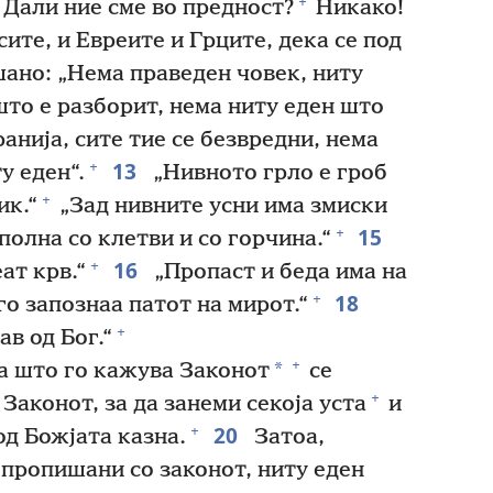
+
Дали ние сме во предност?
Никако!
ите, и Евреите и Грците, дека се под
ано: „Нема праведен човек, ниту
то е разборит, нема ниту еден што
анија, сите тие се безвредни, нема
13
+
у еден“.
„Нивното грло е гроб
+
ик.“
„Зад нивните усни има змиски
15
+
полна со клетви и со горчина.“
16
+
ат крв.“
„Пропаст и беда има на
18
+
го запознаа патот на мирот.“
+
в од Бог.“
+
*
а што го кажува Законот
се
+
 Законот, за да занеми секоја уста
и
20
+
д Божјата казна.
Затоа,
пропишани со законот, ниту еден