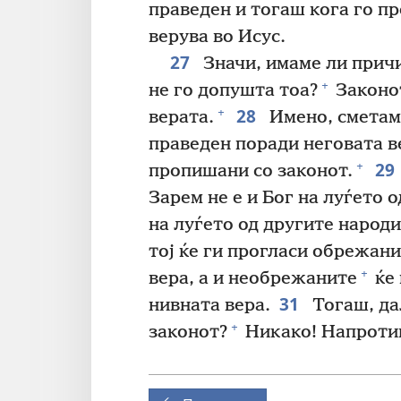
праведен и тогаш кога го пр
верува во Исус.
27
Значи, имаме ли причи
+
не го допушта тоа?
Законот
28
+
верата.
Имено, сметаме
праведен поради неговата в
29
+
пропишани со законот.
Зарем не е и Бог на луѓето 
на луѓето од другите народи
тој ќе ги прогласи обрежан
+
вера, а и необрежаните
ќе 
31
нивната вера.
Тогаш, дал
+
законот?
Никако! Напротив