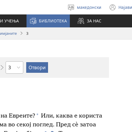
македонски
Најави
Избери
(op
јазик
new
И УЧЕЊА
БИБЛИОТЕКА
ЗА НАС
win
имјаните
3
Поглавје
+
 на Евреите?
Или, каква е користа
а во секој поглед. Пред сѐ затоа
+