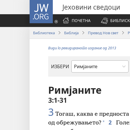
JW.ORG
Јеховини сведоци
ПОЧЕТНА
БИБЛИСК
Библиотека
Библија
Превод Нов свет
Р
Види го ревидираното издание од 2013
ИЗБЕРИ
Библиска
книга
Римјаните
3:1-31
3
Тогаш, каква е предноста
2
+
од обрежувањето?
Голем