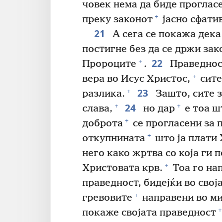
човек нема да биде проглас
+
преку законот
јасно сфати
21
А сега се покажа дека
постигне без да се држи зак
22
+
Пророците
.
Праведност
+
вера во Исус Христос,
сите
23
+
разлика.
Зашто, сите 
24
+
+
слава,
но дар
е тоа ш
+
доброта
се прогласени за 
+
откупнината
што ја плати 
него како жртва со која ги 
+
Христовата крв.
Тоа го нап
праведност, бидејќи во сво
+
гревовите
направени во ми
+
покаже својата праведност