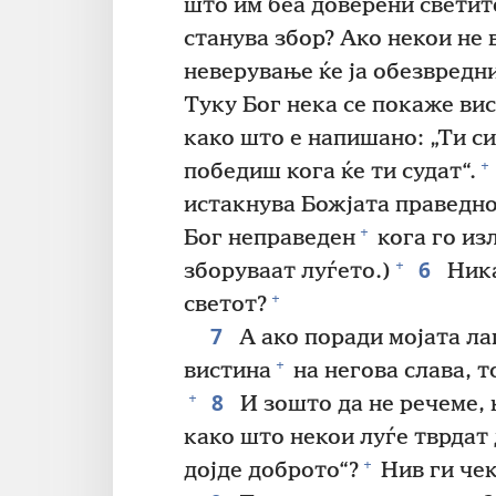
што им беа доверени светит
станува збор? Ако некои не 
неверување ќе ја обезвредн
Туку Бог нека се покаже ви
како што е напишано: „Ти си
+
победиш кога ќе ти судат“.
истакнува Божјата праведно
+
Бог неправеден
кога го из
6
+
зборуваат луѓето.)
Ника
+
светот?
7
А ако поради мојата ла
+
вистина
на негова слава, 
8
+
И зошто да не речеме, 
како што некои луѓе тврдат 
+
дојде доброто“?
Нив ги чек