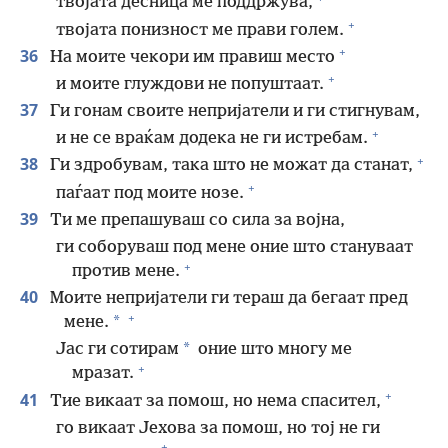
твојата десница ме поддржува,
+
твојата понизност ме прави голем.
+
36
На моите чекори им правиш место
+
и моите глуждови не попуштаат.
37
Ги гонам своите непријатели и ги стигнувам,
+
и не се враќам додека не ги истребам.
+
38
Ги здробувам, така што не можат да станат,
+
паѓаат под моите нозе.
39
Ти ме препашуваш со сила за војна,
ги соборуваш под мене оние што стануваат
+
против мене.
40
Моите непријатели ги тераш да бегаат пред
+
*
мене.
*
Јас ги сотирам
оние што многу ме
+
мразат.
+
41
Тие викаат за помош, но нема спасител,
го викаат Јехова за помош, но тој не ги
+