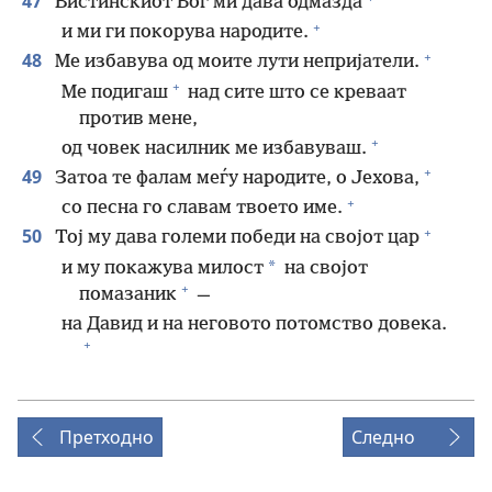
47
Вистинскиот Бог ми дава одмазда
+
и ми ги покорува народите.
+
48
Ме избавува од моите лути непријатели.
+
Ме подигаш
над сите што се креваат
против мене,
+
од човек насилник ме избавуваш.
+
49
Затоа те фалам меѓу народите, о Јехова,
+
со песна го славам твоето име.
+
50
Тој му дава големи победи на својот цар
*
и му покажува милост
на својот
+
помазаник
—
на Давид и на неговото потомство довека.
+
Претходно
Следно