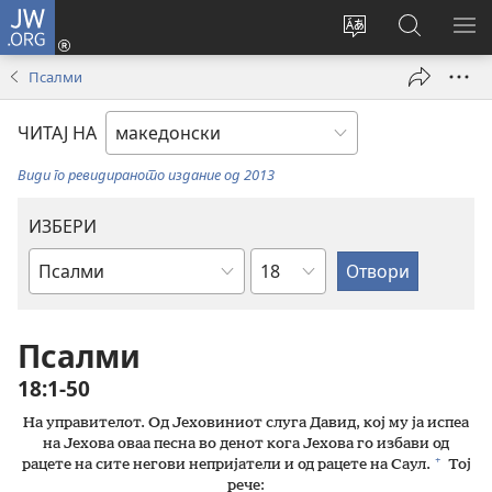
JW.ORG
Најави
се
Смени
Пребарув
ПО
(opens
го
на
ГО
Псалми
new
јазикот
JW.ORG/
МЕ
window)
на
ЧИТАЈ НА
страницата
Види го ревидираното издание од 2013
ИЗБЕРИ
Поглавје
Библиска
книга
Псалми
18:1-50
На управителот. Од Јеховиниот слуга Давид, кој му ја испеа
на Јехова оваа песна во денот кога Јехова го избави од
+
рацете на сите негови непријатели и од рацете на Саул.
Тој
рече: