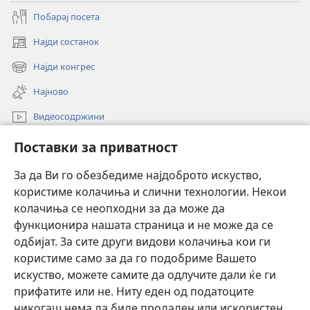
Побарај посета
Најди состанок
(opens
new
Најди конгрес
(opens
window)
new
Најново
window)
Видеосодржини
Пребарувај
Поставки за приватност
Помош
За да Ви го обезбедиме најдоброто искуство,
користиме колачиња и слични технологии. Некои
Прилози
колачиња се неопходни за да може да
(opens
new
функционира нашата страница и не може да се
window)
ОНЛАЈН БИБЛИОТЕКА Watchtower™
одбијат. За сите други видови колачиња кои ги
(opens
користиме само за да го подобриме Вашето
new
®
JW Hub
window)
искуство, можете самите да одлучите дали ќе ги
(opens
прифатите или не. Ниту еден од податоците
new
Watchtower Library
window)
никогаш нема да биде продаден или искористен