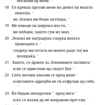
посилни од мене.
18
Се креваа против мене во денот на мојата
+
неволја,
+
но Јехова ми беше потпора.
+
19
Ме изведе на широко место,
+
ме избави, зашто сум му мил.
20
Јехова ме наградува според мојата
+
праведност,
според чистотата на моите раце тој ми
+
возвраќа.
+
21
Зашто, се држев за Јеховините патишта
+
и не се одметнав од својот Бог.
+
22
Сите негови закони се пред мене
и неговите одредби не ги отфрлам од себе.
+
+
23
*
Ќе бидам непорочен
пред него
+
и ќе се пазам да не направам престап.