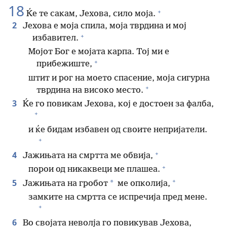
18
+
Ќе те сакам, Јехова, сило моја.
2
Јехова е моја спила, моја тврдина и мој
+
избавител.
Мојот Бог е мојата карпа. Тој ми е
+
прибежиште,
штит и рог на моето спасение, моја сигурна
+
тврдина на високо место.
3
Ќе го повикам Јехова, кој е достоен за фалба,
+
и ќе бидам избавен од своите непријатели.
+
+
4
Јажињата на смртта ме обвија,
+
порои од никаквеци ме плашеа.
+
5
*
Јажињата на гробот
ме опколија,
замките на смртта се испречија пред мене.
+
6
Во својата неволја го повикував Јехова,