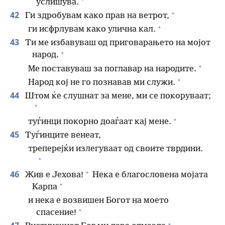
услишува.
+
42
Ги здробувам како прав на ветрот,
+
ги исфрлувам како улична кал.
43
Ти ме избавуваш од приговарањето на мојот
+
народ.
+
Ме поставуваш за поглавар на народите.
+
Народ кој не го познавав ми служи.
44
Штом ќе слушнат за мене, ми се покоруваат;
+
+
туѓинци покорно доаѓаат кај мене.
45
Туѓинците венеат,
треперејќи излегуваат од своите тврдини.
+
+
46
Жив е Јехова!
Нека е благословена мојата
+
Карпа
и нека е возвишен Богот на моето
+
спасение!
+