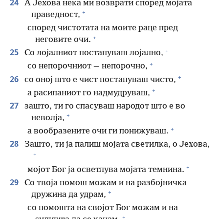
24
А Јехова нека ми возврати според мојата
+
праведност,
според чистотата на моите раце пред
+
неговите очи.
+
25
Со лојалниот постапуваш лојално,
+
со непорочниот — непорочно,
+
26
со оној што е чист постапуваш чисто,
+
а расипаниот го надмудруваш,
27
зашто, ти го спасуваш народот што е во
+
неволја,
+
а вообразените очи ги понижуваш.
28
Зашто, ти ја палиш мојата светилка, о Јехова,
+
+
мојот Бог ја осветлува мојата темнина.
29
Со твоја помош можам и на разбојничка
+
дружина да удрам,
со помошта на својот Бог можам и на
+