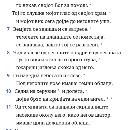
+
го викав својот Бог за помош.
+
Тој го слушна мојот глас од својот храм,
+
и мојот вик сега дојде до неговите уши.
+
7
Земјата се заниша и се затресе,
+
темелите на планините се поместија,
+
се занишаа, зашто тој се разгневи.
8
Чад излезе од неговите ноздри и од неговата
+
уста вивна оган што проголтува,
вжарени јаглења скокаа од него.
+
9
Ги наведна небесата и слезе.
Под неговите нозе имаше темни облаци.
+
10
*
Седна на херувим
и долета,
+
*
дојде брзо на крилјата на еден ангел.
+
11
Од темнината си направи скривалиште,
насекаде околу него, како негов шатор,
+
имаше црни дождовни облаци.