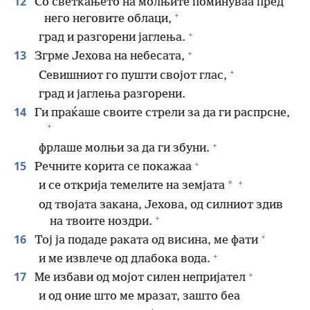
12
Со светкањето на молњите поминуваа пред
+
него неговите облаци,
+
град и разгорени јаглења.
+
13
Згрме Јехова на небесата,
+
Севишниот го пушти својот глас,
град и јаглења разгорени.
14
Ги праќаше своите стрели за да ги распрсне,
+
+
фрлаше молњи за да ги збуни.
+
15
Речните корита се покажаа
+
*
и се открија темелите на земјата
од твојата закана, Јехова, од силниот здив
+
на твоите ноздри.
+
16
Тој ја подаде раката од висина, ме фати
+
и ме извлече од длабока вода.
+
17
Ме избави од мојот силен непријател
и од оние што ме мразат, зашто беа
+