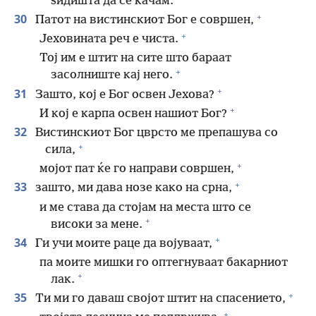
ѕидишта да се качам.
+
30
Патот на вистинскиот Бог е совршен,
+
Јеховината реч е чиста.
Тој им е штит на сите што бараат
+
засолниште кај него.
+
31
Зашто, кој е Бог освен Јехова?
+
И кој е карпа освен нашиот Бог?
32
Вистинскиот Бог цврсто ме препашува со
+
сила,
+
мојот пат ќе го направи совршен,
+
33
зашто, ми дава нозе како на срна,
и ме става да стојам на места што се
+
високи за мене.
+
34
Ги учи моите раце да војуваат,
па моите мишки го оптегнуваат бакарниот
+
лак.
+
35
Ти ми го даваш својот штит на спасението,
+