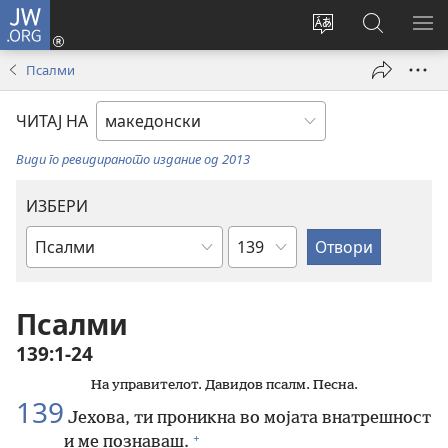
JW.ORG
Најави
се
Смени
Пребарув
ПО
(opens
го
на
ГО
Псалми
new
јазикот
JW.ORG/
МЕ
window)
на
ЧИТАЈ НА
страницата
Види го ревидираното издание од 2013
ИЗБЕРИ
Поглавје
Библиска
книга
Псалми
139:1-24
На управителот. Давидов псалм. Песна.
139
Јехова, ти проникна во мојата внатрешност
+
и ме познаваш.