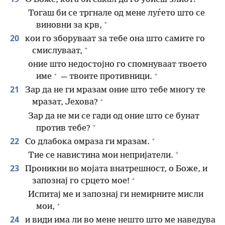
Тогаш би се тргнале од мене луѓето што се
+
виновни за крв,
20
кои го зборуваат за тебе она што самите го
+
смислуваат,
оние што недостојно го спомнуваат твоето
+
+
име
— твоите противници.
21
Зар да не ги мразам оние што тебе многу те
+
мразат, Јехова?
Зар да не ми се гади од оние што се бунат
+
против тебе?
+
22
Со длабока омраза ги мразам.
+
Тие се навистина мои непријатели.
23
Проникни во мојата внатрешност, о Боже, и
+
запознај го срцето мое!
Испитај ме и запознај ги немирните мисли
+
мои,
24
и види има ли во мене нешто што ме наведува