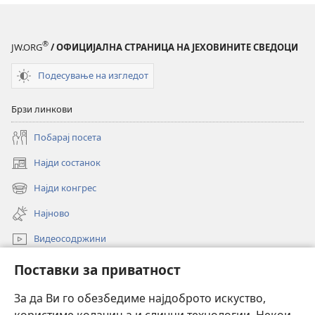
®
JW.ORG
/ ОФИЦИЈАЛНА СТРАНИЦА НА ЈЕХОВИНИТЕ СВЕДОЦИ
Подесување на изгледот
Брзи линкови
Побарај посета
Најди состанок
(opens
new
Најди конгрес
(opens
window)
new
Најново
window)
Видеосодржини
Пребарувај
Поставки за приватност
Помош
За да Ви го обезбедиме најдоброто искуство,