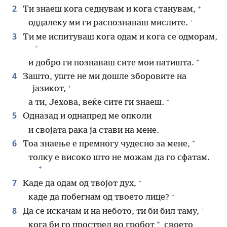
+
2
Ти знаеш кога седнувам и кога станувам,
+
оддалеку ми ги распознаваш мислите.
3
Ти ме испитуваш кога одам и кога се одморам,
+
+
и добро ги познаваш сите мои патишта.
4
Зашто, уште не ми дошле зборовите на
+
јазикот,
+
а ти, Јехова, веќе сите ги знаеш.
5
Одназад и однапред ме опколи
и својата рака ја стави на мене.
+
6
Тоа знаење е премногу чудесно за мене,
толку е високо што не можам да го сфатам.
+
+
7
Каде да одам од твојот дух,
+
каде да побегнам од твоето лице?
+
8
Да се искачам и на небото, ти би бил таму,
*
кога би го прострел во гробот
своето