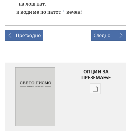
+
на лош пат,
+
и води ме по патот
вечен!
Претходно
Следно
ОПЦИИ ЗА
ПРЕЗЕМАЊЕ
Опции
за
преземање
на
публикациите
во