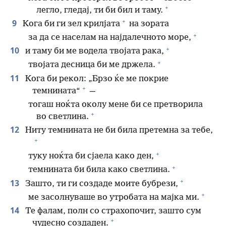
+
легло, гледај, ти би бил и таму.
+
9
Кога би ги зел крилјата
на зората
+
за да се населам на најдалечното море,
+
10
и таму би ме водела твојата рака,
+
твојата десница би ме држела.
11
Кога би рекол: „Брзо ќе ме покрие
+
темнината“
—
тогаш ноќта околу мене би се претворила
+
во светлина.
12
Ниту темнината не би била претемна за тебе,
+
+
туку ноќта би сјаела како ден,
+
темнината би била како светлина.
+
13
Зашто, ти ги создаде моите бубрези,
+
ме засолнуваше во утробата на мајка ми.
14
Те фалам, полн со страхопочит, зашто сум
+
чудесно создаден.