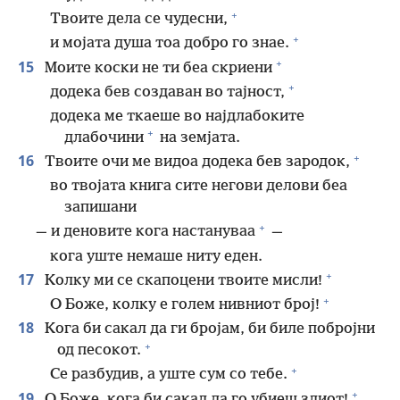
+
Твоите дела се чудесни,
+
и мојата душа тоа добро го знае.
+
15
Моите коски не ти беа скриени
+
додека бев создаван во тајност,
додека ме ткаеше во најдлабоките
+
длабочини
на земјата.
+
16
Твоите очи ме видоа додека бев зародок,
во твојата книга сите негови делови беа
запишани
+
— и деновите кога настануваа
—
кога уште немаше ниту еден.
+
17
Колку ми се скапоцени твоите мисли!
+
О Боже, колку е голем нивниот број!
18
Кога би сакал да ги бројам, би биле побројни
+
од песокот.
+
Се разбудив, а уште сум со тебе.
+
19
О Боже, кога би сакал да го убиеш злиот!