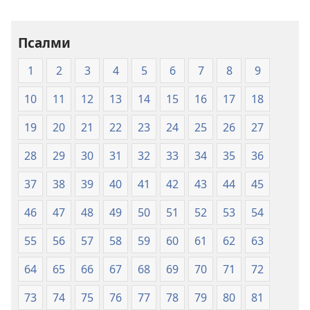
електронски
формат
Свето
Псалми
писмо
1
2
3
4
5
6
7
8
9
—
превод
10
11
12
13
14
15
16
17
18
Нов
свет
19
20
21
22
23
24
25
26
27
28
29
30
31
32
33
34
35
36
37
38
39
40
41
42
43
44
45
46
47
48
49
50
51
52
53
54
55
56
57
58
59
60
61
62
63
64
65
66
67
68
69
70
71
72
73
74
75
76
77
78
79
80
81