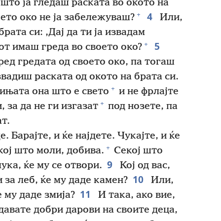
што ја гледаш раската во окото на
4
+
воето око не ја забележуваш?
Или,
рата си: ‚Дај да ти ја извадам
5
+
иот имаш греда во своето око?
ед гредата од своето око, па тогаш
звадиш раската од окото на брата си.
+
чињата она што е свето
и не фрлајте
+
 за да не ги изгазат
под нозете, па
ат.
е. Барајте, и ќе најдете. Чукајте, и ќе
+
ој што моли, добива.
Секој што
9
чука, ќе му се отвори.
Кој од вас,
10
 за леб, ќе му даде камен?
Или,
11
е му даде змија?
И така, ако вие,
давате добри дарови на своите деца,