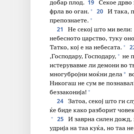
19
добар плод.
Секое дрво к
20
+
фрла во оган.
И така, 
+
препознаете.
21
Не секој што ми вели: 
небесното царство, туку оно
2
+
Татко, кој е на небесата.
+
‚Господару, Господару,
не п
истерувавме ли демони во тв
*
многубројни моќни дела
во
Никогаш не сум ве познавал
+
беззаконија!
24
Затоа, секој што ги с
ќе биде како разборит човек,
25
+
И заврна силен дожд, 
удрија на таа куќа, но таа н