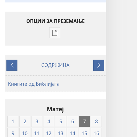
ОПЦИИ ЗА ПРЕЗЕМАЊЕ
Опции
за
преземање
на
СОДРЖИНА
публикациите
Претходно
Следно
во
електронски
Книгите од Библијата
формат
Свето
писмо
Матеј
—
превод
1
2
3
4
5
6
7
8
Нов
свет
9
10
11
12
13
14
15
16