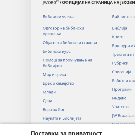
®
JW.ORG
/ ОФИЦИЈАЛНА СТРАНИЦА НА ЈЕХОВ
Библиски учења
Библиотека
Одговор на библиски
Библија
прашања
Книги
Објаснети библиски стихови
Брошури и
Библиски курс
Трактати и 
Помош за проучување на
Рубрики
Библијата
Списанија
Мир и среќа
Работни ли
Брак и семејство
Програми
Млади
Индекс
Деца
Упатства
Вера во Бог
JW Broadcas
Науката и Библијата
Видеосодр
Историјата и Библијата
Поставки за приватност
Музика