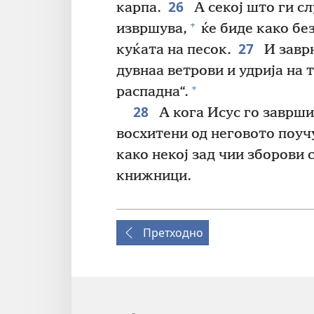
26
карпа.
А секој што ги сл
+
извршува,
ќе биде како бе
27
куќата на песок.
И заврн
дувнаа ветрови и удрија на т
+
распадна“.
28
А кога Исус го заврши
восхитени од неговото поуч
како некој зад чии зборови 
книжници.
Претходно