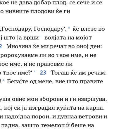
ое не дава добар плод, се сече и се
по нивните плодови ќе ги
*
‚Господару, Господару‘,
ќе влезе во
+
ј што ја врши
волјата на мојот
2
Мнозина ќе ми речат во оној ден:
ророкувавме ли во твое име, и не
ое име, и не правевме ли
23
+
 твое име?‘
Тогаш ќе им речам:
+
!
Бегајте од мене, вие што правите
луша овие мои зборови и ги извршува,
 кој си ја изградил куќата на карпа.
и надојдоа порои, и дувнаа ветрови и
е падна, зашто темелот ѝ беше на