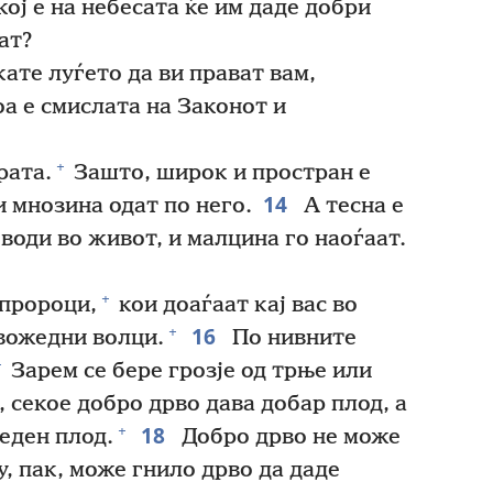
ој е на небесата ќе им даде добри
ат?
кате луѓето да ви прават вам,
а е смислата на Законот и
+
рата.
Зашто, широк и простран е
14
и мнозина одат по него.
А тесна е
 води во живот, и малцина го наоѓаат.
+
 пророци,
кои доаѓаат кај вас во
16
+
вожедни волци.
По нивните
+
Зарем се бере грозје од трње или
 секое добро дрво дава добар плод, а
18
+
еден плод.
Добро дрво не може
у, пак, може гнило дрво да даде