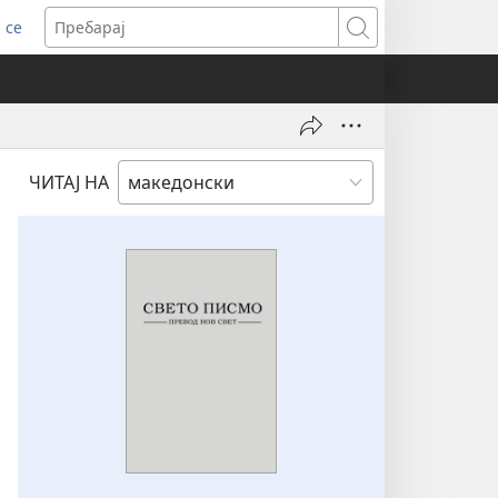
 се
ens
Пребарај
dow)
ЧИТАЈ НА