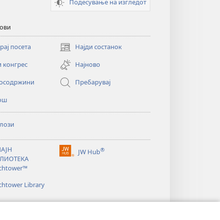
Подесување на изгледот
кови
рај посета
Најди состанок
(opens
new
и конгрес
Најново
window)
осодржини
Пребарувај
ош
лози
АЈН
®
JW Hub
(opens
ЛИОТЕКА
new
chtower™
window)
htower Library