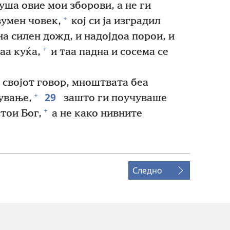
уша овие мои зборови, а не ги
+
зумен човек,
кој си ја изградил
а силен дожд, и надојдоа порои, и
+
аа куќа,
и таа падна и сосема се
 својот говор, мноштвата беа
29
+
ување,
зашто ги поучуваше
+
стои Бог,
а не како нивните
Следно