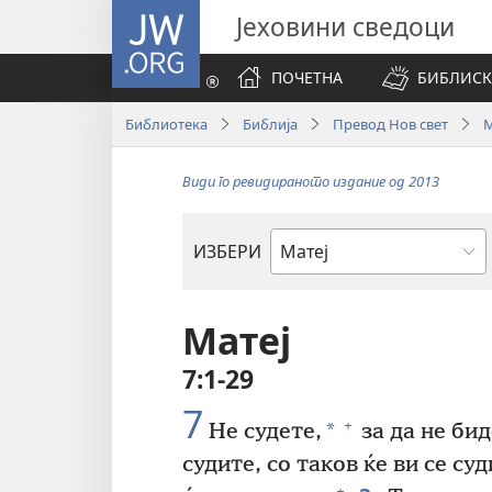
JW.ORG
Јеховини сведоци
ПОЧЕТНА
БИБЛИСК
Библиотека
Библија
Превод Нов свет
М
Види го ревидираното издание од 2013
ИЗБЕРИ
Библиска
книга
Матеј
7:1-29
7
+
*
Не судете,
за да не бид
судите, со таков ќе ви се суд
+