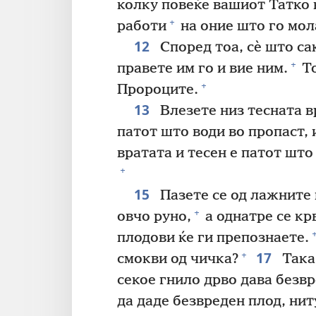
колку повеќе вашиот Татко к
+
работи
на оние што го мол
12
Според тоа, сѐ што са
+
правете им го и вие ним.
То
+
Пророците.
13
Влезете низ тесната в
патот што води во пропаст, 
вратата и тесен е патот што
+
15
Пазете се од лажните
+
овчо руно,
а однатре се кр
плодови ќе ги препознаете.
17
+
смокви од чичка?
Така,
секое гнило дрво дава безвр
да даде безвреден плод, нит