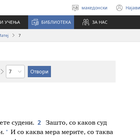
македонски
Најави
Избери
(op
јазик
new
И УЧЕЊА
БИБЛИОТЕКА
ЗА НАС
win
атеј
7
Поглавје
2
ете судени.
Зашто, со каков суд
+
и.
И со каква мера мерите, со таква