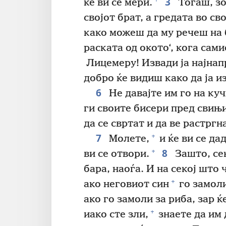
3
ќе ви се мери.
Тогаш, зо
својот брат, а гредата во с
како можеш да му речеш на б
раската од окото‘, кога сам
Лицемеру! Извади ја најнапр
добро ќе видиш како да ја и
6
Не давајте им го на ку
ги своите бисери пред свињи,
да се свртат и да ве растргн
7
+
Молете,
и ќе ви се дад
8
+
ви се отвори.
Зашто, сек
бара, наоѓа. И на секој што 
+
ако неговиот син
го замоли
ако го замоли за риба, зар ќ
+
иако сте зли,
знаете да им 