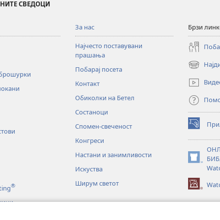
ИНИТЕ СВЕДОЦИ
За нас
Брзи лин
Најчесто поставувани
Поба
прашања
Најд
(opens
Побарај посета
 брошурки
new
Виде
Контакт
window)
покани
Обиколки на Бетел
Пом
Состаноци
При
Спомен-свеченост
(opens
стови
new
Конгреси
window)
ОНЛ
Настани и занимливости
БИБ
(opens
Wat
Искуства
new
window)
Ширум светот
Watc
®
ting
жини