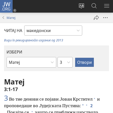
JW.ORG
Најави
се
Смени
Пребарув
ПО
(opens
го
на
ГО
Матеј
new
јазикот
JW.ORG/
МЕ
window)
на
ЧИТАЈ НА
страницата
Види го ревидираното издание од 2013
ИЗБЕРИ
Поглавје
Библиска
книга
Матеј
3:1-17
3
+
Во тие денови се појави Јован Крстител
и
+
2
*
проповедаше во Јудејската Пустина:
+
„Покајте се,
зашто се приближи царството