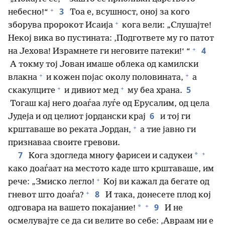
+
3
небесно!“
Тоа е, всушност, оној за кого
+
зборува пророкот Исаија
кога вели: „Слушајте!
Некој вика во пустината: ‚Подгответе му го патот
+
4
на Јехова! Израмнете ги неговите патеки!‘ “
А токму тој Јован имаше облека од камилски
+
+
влакна
и кожен појас околу половината,
а
+
+
5
скакулците
и дивиот мед
му беа храна.
Тогаш кај него доаѓаа луѓе од Ерусалим, од цела
6
Јудеја и од целиот јордански крај
и тој ги
+
крштаваше во реката Јордан,
а тие јавно ги
признаваа своите гревови.
+
7
*
Кога здогледа многу фарисеи и садукеи
како доаѓаат на местото каде што крштаваше, им
+
рече: „Змиско легло!
Кој ви кажал да бегате од
+
8
гневот што доаѓа?
И така, донесете плод кој
+
9
*
одговара на вашето покајание!
И не
осмелувајте се да си велите во себе: ‚Авраам ни е