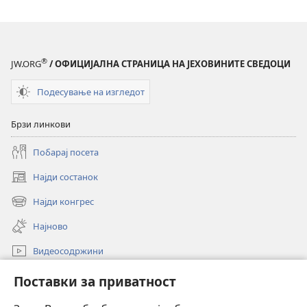
®
JW.ORG
/ ОФИЦИЈАЛНА СТРАНИЦА НА ЈЕХОВИНИТЕ СВЕДОЦИ
Подесување на изгледот
Брзи линкови
Побарај посета
Најди состанок
(opens
new
Најди конгрес
(opens
window)
new
Најново
window)
Видеосодржини
Пребарувај
Поставки за приватност
Помош