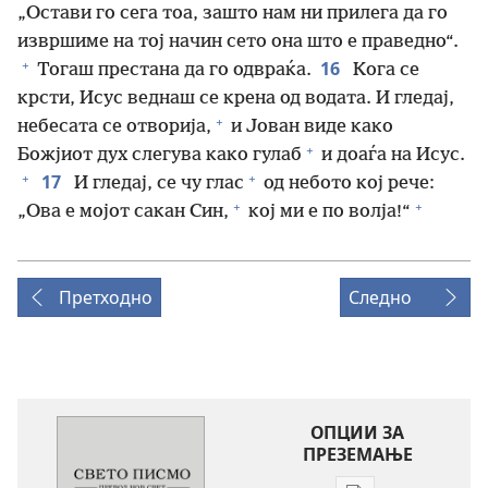
„Остави го сега тоа, зашто нам ни прилега да го
извршиме на тој начин сето она што е праведно“.
+
16
Тогаш престана да го одвраќа.
Кога се
крсти, Исус веднаш се крена од водата. И гледај,
+
небесата се отворија,
и Јован виде како
+
Божјиот дух слегува како гулаб
и доаѓа на Исус.
+
+
17
И гледај, се чу глас
од небото кој рече:
+
+
„Ова е мојот сакан Син,
кој ми е по волја!“
Претходно
Следно
ОПЦИИ ЗА
ПРЕЗЕМАЊЕ