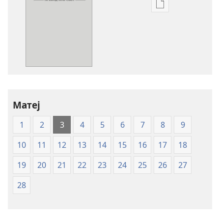
Опции
за
преземање
на
публикациите
во
електронски
формат
Свето
Матеј
писмо
1
2
3
4
5
6
7
8
9
—
превод
10
11
12
13
14
15
16
17
18
Нов
свет
19
20
21
22
23
24
25
26
27
28