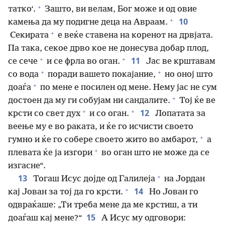
+
татко‘.
Зашто, ви велам, Бог може и од овие
+
10
камења да му подигне деца на Авраам.
+
Секирата
е веќе ставена на коренот на дрвјата.
Па така, секое дрво кое не донесува добар плод,
+
+
11
се сече
и се фрла во оган.
Јас ве крштавам
+
+
со вода
поради вашето покајание,
но оној што
+
доаѓа
по мене е посилен од мене. Нему јас не сум
+
достоен да му ги собујам ни сандалите.
Тој ќе ве
+
+
12
крсти со свет дух
и со оган.
Лопатата за
веење му е во раката, и ќе го исчисти своето
+
гумно и ќе го собере своето жито во амбарот,
а
+
плевата ќе ја изгори
во оган што не може да се
изгасне“.
+
13
Тогаш Исус дојде од Галилеја
на Јордан
+
14
кај Јован за тој да го крсти.
Но Јован го
одвраќаше: „Ти треба мене да ме крстиш, а ти
15
доаѓаш кај мене?“
А Исус му одговори: