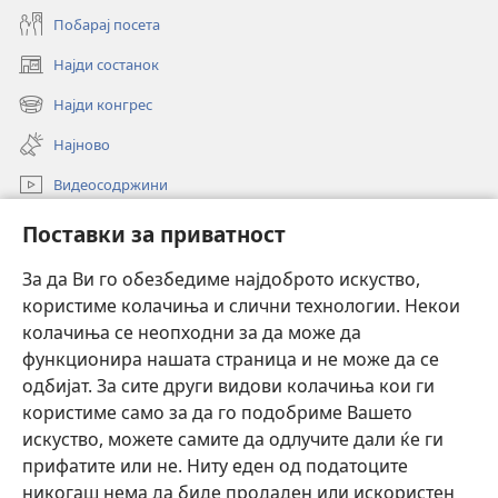
Побарај посета
Најди состанок
(opens
new
Најди конгрес
(opens
window)
new
Најново
window)
Видеосодржини
Пребарувај
Поставки за приватност
Помош
За да Ви го обезбедиме најдоброто искуство,
користиме колачиња и слични технологии. Некои
Прилози
(opens
колачиња се неопходни за да може да
new
функционира нашата страница и не може да се
window)
ОНЛАЈН БИБЛИОТЕКА Watchtower™
одбијат. За сите други видови колачиња кои ги
(opens
користиме само за да го подобриме Вашето
new
®
JW Hub
window)
искуство, можете самите да одлучите дали ќе ги
(opens
new
прифатите или не. Ниту еден од податоците
Watchtower Library
window)
никогаш нема да биде продаден или искористен