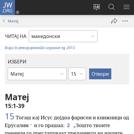
JW.ORG
Најави
се
Смени
Пребарув
ПО
(opens
го
на
ГО
Матеј
new
јазикот
JW.ORG/
МЕ
window)
на
ЧИТАЈ НА
страницата
Види го ревидираното издание од 2013
ИЗБЕРИ
Поглавје
Библиска
книга
Матеј
15:1-39
15
Тогаш кај Исус дојдоа фарисеи и книжници од
+
2
Ерусалим
и го прашаа:
„Зошто твоите
ученици го престапуваат преданието на нашите