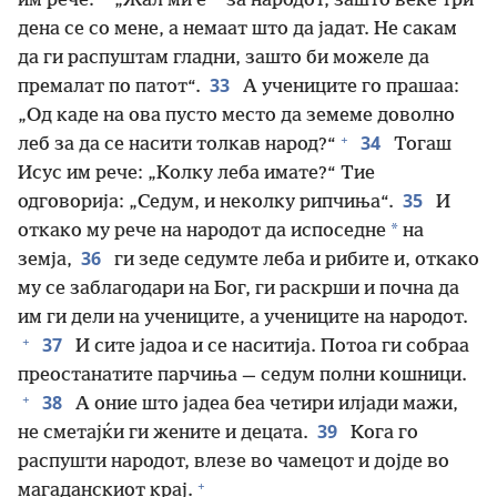
им рече:
„Жал ми е
за народот, зашто веќе три
дена се со мене, а немаат што да јадат. Не сакам
да ги распуштам гладни, зашто би можеле да
33
премалат по патот“.
А учениците го прашаа:
„Од каде на ова пусто место да земеме доволно
+
34
леб за да се насити толкав народ?“
Тогаш
Исус им рече: „Колку леба имате?“ Тие
35
одговорија: „Седум, и неколку рипчиња“.
И
*
откако му рече на народот да испоседне
на
36
земја,
ги зеде седумте леба и рибите и, откако
му се заблагодари на Бог, ги раскрши и почна да
им ги дели на учениците, а учениците на народот.
+
37
И сите јадоа и се наситија. Потоа ги собраа
преостанатите парчиња — седум полни кошници.
+
38
А оние што јадеа беа четири илјади мажи,
39
не сметајќи ги жените и децата.
Кога го
распушти народот, влезе во чамецот и дојде во
+
магаданскиот крај.