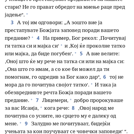
стари? Не го прават обредот на миење раце пред
+
јадење“.
3
А тој им одговори: „А зошто вие ја
престапувате Божјата заповед поради вашето
+
4
предание?
На пример, Бог рекол: ‚Почитувај
+
ги татка си и мајка си‘
и ‚Кој ќе проколне татко
+
5
или мајка, да биде погубен‘.
А вие велите:
‚Оној што ќе му рече на татка си или на мајка си:
„Она што го имам, а со кое би можел да ти
6
помогнам, го одредив за Бог како дар“,
тој не
+
мора да го почитува својот татко‘.
И така ја
обезвреднивте речта Божја поради вашето
+
+
7
предание.
Лицемери,
добро пророкуваше
+
8
за вас Исаија,
кога рече:
‚Овој народ ме
почитува со усните, но срцето му е далеку од
+
9
мене.
Залудно ме почитуваат, бидејќи
учењата за кои поучуваат се човечки заповеди‘ “.