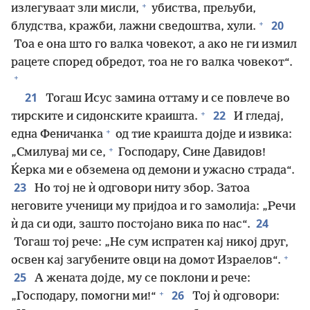
+
излегуваат зли мисли,
убиства, прељуби,
+
20
блудства, кражби, лажни сведоштва, хули.
Тоа е она што го валка човекот, а ако не ги измил
рацете според обредот, тоа не го валка човекот“.
+
21
Тогаш Исус замина оттаму и се повлече во
+
22
тирските и сидонските краишта.
И гледај,
+
една Феничанка
од тие краишта дојде и извика:
+
„Смилувај ми се,
Господару, Сине Давидов!
Ќерка ми е обземена од демони и ужасно страда“.
23
Но тој не ѝ одговори ниту збор. Затоа
неговите ученици му пријдоа и го замолија: „Речи
24
ѝ да си оди, зашто постојано вика по нас“.
Тогаш тој рече: „Не сум испратен кај никој друг,
+
освен кај загубените овци на домот Израелов“.
25
А жената дојде, му се поклони и рече:
+
26
„Господару, помогни ми!“
Тој ѝ одговори: