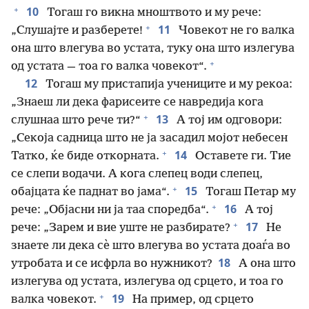
+
10
Тогаш го викна мноштвото и му рече:
+
11
„Слушајте и разберете!
Човекот не го валка
она што влегува во устата, туку она што излегува
+
од устата — тоа го валка човекот“.
12
Тогаш му пристапија учениците и му рекоа:
„Знаеш ли дека фарисеите се навредија кога
+
13
слушнаа што рече ти?“
А тој им одговори:
„Секоја садница што не ја засадил мојот небесен
+
14
Татко, ќе биде откорната.
Оставете ги. Тие
се слепи водачи. А кога слепец води слепец,
+
15
обајцата ќе паднат во јама“.
Тогаш Петар му
+
16
рече: „Објасни ни ја таа споредба“.
А тој
+
17
рече: „Зарем и вие уште не разбирате?
Не
знаете ли дека сѐ што влегува во устата доаѓа во
18
утробата и се исфрла во нужникот?
А она што
излегува од устата, излегува од срцето, и тоа го
+
19
валка човекот.
На пример, од срцето