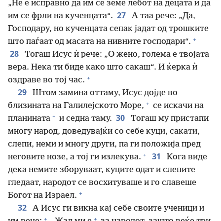
„Не е исправно да им се земе лебот на децата и да
27
им се фрли на кученцата“.
А таа рече: „Да,
Господару, но кученцата сепак јадат од трошките
+
што паѓаат од масата на нивните господари“.
28
Тогаш Исус ѝ рече: „О жено, голема е твојата
вера. Нека ти биде како што сакаш“. И ќерка ѝ
+
оздраве во тој час.
29
Штом замина оттаму, Исус дојде во
+
близината на Галилејското Море,
се искачи на
+
30
планината
и седна таму.
Тогаш му пристапи
многу народ, доведувајќи со себе куци, сакати,
слепи, неми и многу други, па ги положија пред
+
31
неговите нозе, а тој ги излекува.
Кога виде
дека немите зборуваат, куците одат и слепите
гледаат, народот се восхитуваше и го славеше
+
Богот на Израел.
32
А Исус ги викна кај себе своите ученици и
+
+