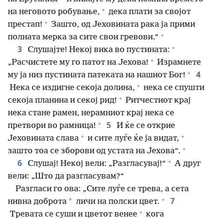
+
на неговото робување,
дека плати за својот
+
престап!
Зашто, од Јеховината рака ја прими
+
полната мерка за сите свои гревови.“
+
3
Слушајте! Некој вика во пустината:
+
„Расчистете му го патот на Јехова!
Израмнете
+
4
му ја низ пустината патеката на нашиот Бог!
+
Нека се издигне секоја долина,
нека се спушти
+
секоја планина и секој рид!
Ритчестиот крај
нека стане рамен, нерамниот крај нека се
+
5
претвори во рамница!
И ќе се открие
+
+
Јеховината слава
и сите луѓе ќе ја видат,
+
зашто тоа се зборови од устата на Јехова“.
+
6
Слушај! Некој вели: „Разгласувај!“
А друг
вели: „Што да разгласувам?“
Разгласи го ова: „Сите луѓе се трева, а сета
+
7
*
нивна доброта
личи на полски цвет.
+
Тревата се суши и цветот венее
кога