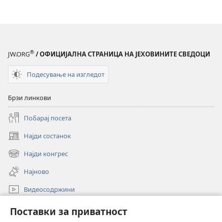
®
JW.ORG
/ ОФИЦИЈАЛНА СТРАНИЦА НА ЈЕХОВИНИТЕ СВЕДОЦИ
Подесување на изгледот
Брзи линкови
Побарај посета
Најди состанок
(opens
new
Најди конгрес
(opens
window)
new
Најново
window)
Видеосодржини
Пребарувај
Поставки за приватност