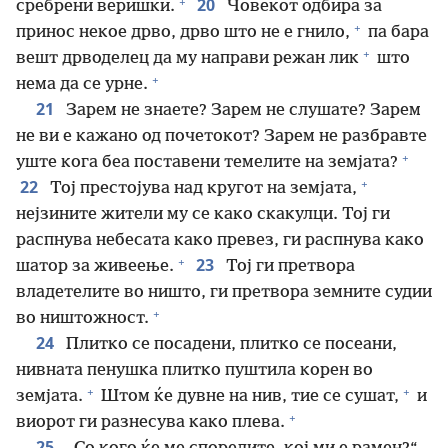
+
20
сребрени веришки.
Човекот одбира за
+
принос некое дрво, дрво што не е гнило,
па бара
+
вешт дрводелец да му направи режан лик
што
+
нема да се урне.
21
Зарем не знаете? Зарем не слушате? Зарем
не ви е кажано од почетокот? Зарем не разбравте
+
уште кога беа поставени темелите на земјата?
+
22
Тој престојува над кругот на земјата,
нејзините жители му се како скакулци. Тој ги
распнува небесата како превез, ги распнува како
+
23
шатор за живеење.
Тој ги претвора
владетелите во ништо, ги претвора земните судии
+
во ништожност.
24
Плитко се посадени, плитко се посеани,
нивната пенушка плитко пуштила корен во
+
+
земјата.
Штом ќе дувне на нив, тие се сушат,
и
+
виорот ги разнесува како плева.
25