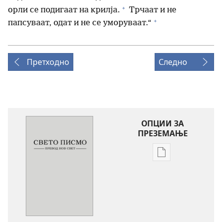
+
орли се подигаат на крилја.
Трчаат и не
+
папсуваат, одат и не се уморуваат.“
Претходно
Следно
ОПЦИИ ЗА
ПРЕЗЕМАЊЕ
Опции
за
преземање
на
публикациите
во