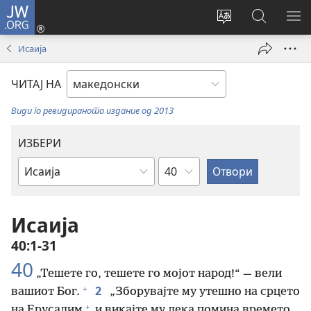
JW.ORG
Најави
се
Смени
Пребарув
ПО
(opens
го
на
ГО
Исаија
new
јазикот
JW.ORG/
МЕ
window)
на
ЧИТАЈ НА
страницата
Види го ревидираното издание од 2013
ИЗБЕРИ
Поглавје
Библиска
книга
Исаија
40:1-31
40
„Тешете го, тешете го мојот народ!“ — вели
+
2
вашиот Бог.
„Зборувајте му утешно на срцето
+
на Ерусалим
и викајте му дека помина времето