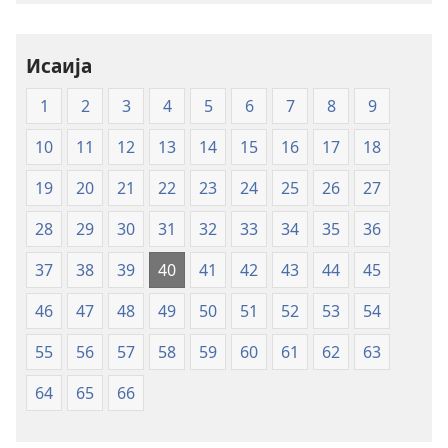
електронски
формат
Свето
Исаија
писмо
1
2
3
4
5
6
7
8
9
—
превод
10
11
12
13
14
15
16
17
18
Нов
свет
19
20
21
22
23
24
25
26
27
28
29
30
31
32
33
34
35
36
37
38
39
40
41
42
43
44
45
46
47
48
49
50
51
52
53
54
55
56
57
58
59
60
61
62
63
64
65
66