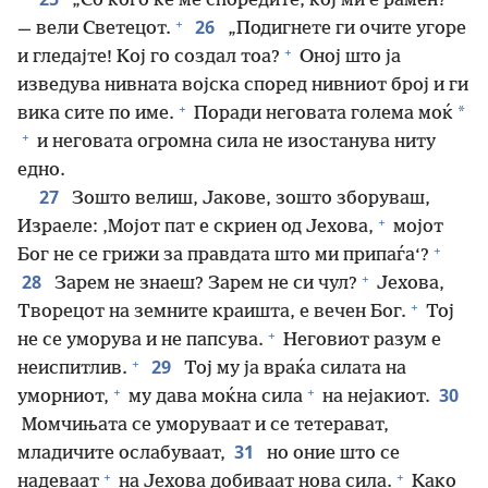
„Со кого ќе ме споредите, кој ми е рамен?“
+
26
— вели Светецот.
„Подигнете ги очите угоре
+
и гледајте! Кој го создал тоа?
Оној што ја
изведува нивната војска според нивниот број и ги
+
*
вика сите по име.
Поради неговата голема моќ
+
и неговата огромна сила не изостанува ниту
едно.
27
Зошто велиш, Јакове, зошто зборуваш,
+
Израеле: ‚Мојот пат е скриен од Јехова,
мојот
+
Бог не се грижи за правдата што ми припаѓа‘?
+
28
Зарем не знаеш? Зарем не си чул?
Јехова,
+
Творецот на земните краишта, е вечен Бог.
Тој
+
не се уморува и не папсува.
Неговиот разум е
+
29
неиспитлив.
Тој му ја враќа силата на
+
+
30
уморниот,
му дава моќна сила
на нејакиот.
Момчињата се уморуваат и се тетерават,
31
младичите ослабуваат,
но оние што се
+
+
надеваат
на Јехова добиваат нова сила.
Како