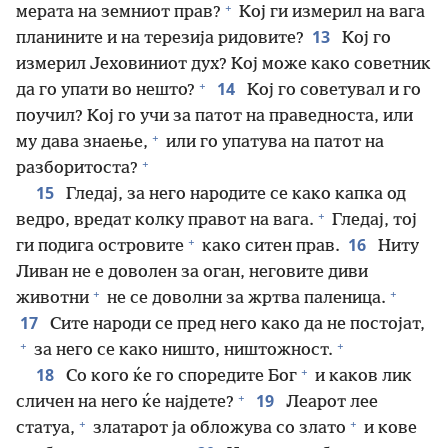
+
мерата на земниот прав?
Кој ги измерил на вага
13
планините и на терезија ридовите?
Кој го
измерил Јеховиниот дух? Кој може како советник
+
14
да го упати во нешто?
Кој го советувал и го
поучил? Кој го учи за патот на праведноста, или
+
му дава знаење,
или го упатува на патот на
+
разборитоста?
15
Гледај, за него народите се како капка од
+
ведро, вредат колку правот на вага.
Гледај, тој
+
16
ги подига островите
како ситен прав.
Ниту
Ливан не е доволен за оган, неговите диви
+
+
животни
не се доволни за жртва паленица.
17
Сите народи се пред него како да не постојат,
+
+
за него се како ништо, ништожност.
+
18
Со кого ќе го споредите Бог
и каков лик
+
19
сличен на него ќе најдете?
Леарот лее
+
+
статуа,
златарот ја обложува со злато
и кове