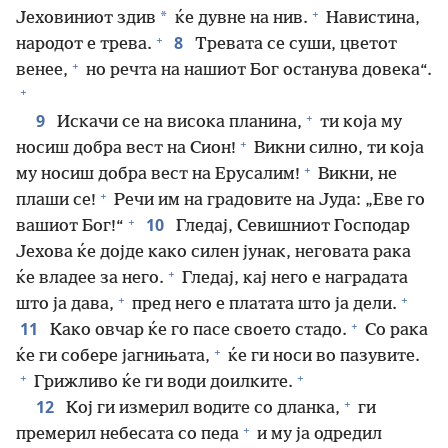
+
*
Јеховиниот здив
ќе дувне на нив.
Навистина,
+
8
народот е трева.
Тревата се суши, цветот
+
венее,
но речта на нашиот Бог останува довека“.
+
+
9
Искачи се на висока планина,
ти која му
+
носиш добра вест на Сион!
Викни силно, ти која
+
му носиш добра вест на Ерусалим!
Викни, не
+
плаши се!
Речи им на градовите на Јуда: „Еве го
+
10
вашиот Бог!“
Гледај, Севишниот Господар
Јехова ќе дојде како силен јунак, неговата рака
+
ќе владее за него.
Гледај, кај него е наградата
+
+
што ја дава,
пред него е платата што ја дели.
+
11
Како овчар ќе го пасе своето стадо.
Со рака
+
ќе ги собере јагнињата,
ќе ги носи во пазувите.
+
+
Грижливо ќе ги води доилките.
+
12
Кој ги измерил водите со дланка,
ги
+
премерил небесата со педа
и му ја одредил