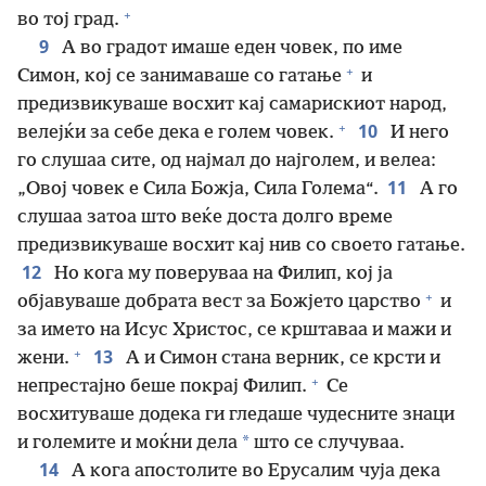
+
во тој град.
9
А во градот имаше еден човек, по име
+
Симон, кој се занимаваше со гатање
и
предизвикуваше восхит кај самарискиот народ,
+
10
велејќи за себе дека е голем човек.
И него
го слушаа сите, од најмал до најголем, и велеа:
11
„Овој човек е Сила Божја, Сила Голема“.
А го
слушаа затоа што веќе доста долго време
предизвикуваше восхит кај нив со своето гатање.
12
Но кога му поверуваа на Филип, кој ја
+
објавуваше добрата вест за Божјето царство
и
за името на Исус Христос, се крштаваа и мажи и
+
13
жени.
А и Симон стана верник, се крсти и
+
непрестајно беше покрај Филип.
Се
восхитуваше додека ги гледаше чудесните знаци
*
и големите и моќни дела
што се случуваа.
14
А кога апостолите во Ерусалим чуја дека