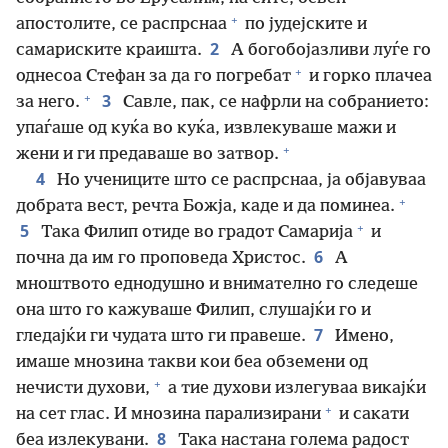
+
апостолите, се распрснаа
по јудејските и
2
самариските краишта.
А богобојазливи луѓе го
+
однесоа Стефан за да го погребат
и горко плачеа
+
3
за него.
Савле, пак, се нафрли на собранието:
упаѓаше од куќа во куќа, извлекуваше мажи и
+
жени и ги предаваше во затвор.
4
Но учениците што се распрснаа, ја објавуваа
+
добрата вест, речта Божја, каде и да поминеа.
+
5
Така Филип отиде во градот Самарија
и
6
почна да им го проповеда Христос.
А
мноштвото еднодушно и внимателно го следеше
она што го кажуваше Филип, слушајќи го и
7
гледајќи ги чудата што ги правеше.
Имено,
имаше мнозина такви кои беа обземени од
+
нечисти духови,
а тие духови излегуваа викајќи
+
на сет глас. И мнозина парализирани
и сакати
8
беа излекувани.
Така настана голема радост