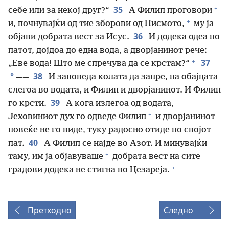
+
35
себе или за некој друг?“
А Филип проговори
+
и, почнувајќи од тие зборови од Писмото,
му ја
36
објави добрата вест за Исус.
И додека одеа по
патот, дојдоа до една вода, а дворјанинот рече:
+
37
„Еве вода! Што ме спречува да се крстам?“
38
*
——
И заповеда колата да запре, па обајцата
слегоа во водата, и Филип и дворјанинот. И Филип
39
го крсти.
А кога излегоа од водата,
+
Јеховиниот дух го одведе Филип
и дворјанинот
повеќе не го виде, туку радосно отиде по својот
40
пат.
А Филип се најде во Азот. И минувајќи
+
таму, им ја објавуваше
добрата вест на сите
+
градови додека не стигна во Цезареја.
Претходно
Следно