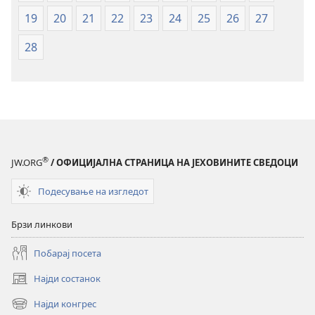
свет
19
20
21
22
23
24
25
26
27
28
®
JW.ORG
/ ОФИЦИЈАЛНА СТРАНИЦА НА ЈЕХОВИНИТЕ СВЕДОЦИ
Подесување на изгледот
Брзи линкови
Побарај посета
Најди состанок
(opens
new
Најди конгрес
(opens
window)