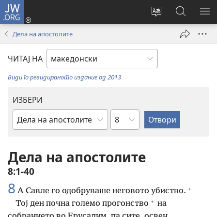
JW.ORG
Најави
се
Смени
Пребарув
ПО
(opens
го
на
ГО
Дела на апостолите
new
јазикот
JW.ORG/
МЕ
window)
на
ЧИТАЈ НА
страницата
Види го ревидираното издание од 2013
ИЗБЕРИ
Поглавје
Библиска
книга
Дела на апостолите
8:1-40
8
+
А Савле го одобруваше неговото убиство.
+
Тој ден почна големо прогонство
на
собранието во Ерусалим, па сите, освен