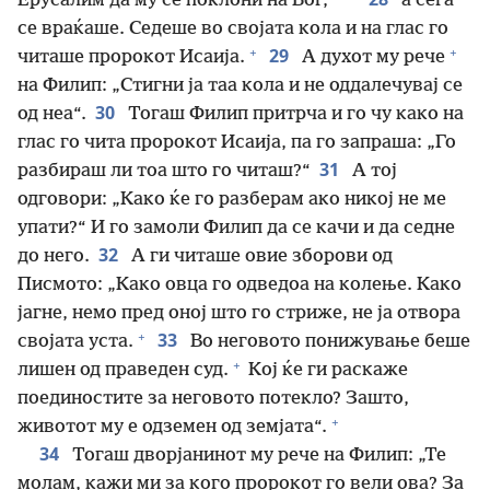
*
Ерусалим да му се поклони на Бог,
а сега
се враќаше. Седеше во својата кола и на глас го
+
+
29
читаше пророкот Исаија.
А духот му рече
на Филип: „Стигни ја таа кола и не оддалечувај се
30
од неа“.
Тогаш Филип притрча и го чу како на
глас го чита пророкот Исаија, па го запраша: „Го
31
разбираш ли тоа што го читаш?“
А тој
одговори: „Како ќе го разберам ако никој не ме
упати?“ И го замоли Филип да се качи и да седне
32
до него.
А ги читаше овие зборови од
Писмото: „Како овца го одведоа на колење. Како
јагне, немо пред оној што го стриже, не ја отвора
+
33
својата уста.
Во неговото понижување беше
+
лишен од праведен суд.
Кој ќе ги раскаже
поединостите за неговото потекло? Зашто,
+
животот му е одземен од земјата“.
34
Тогаш дворјанинот му рече на Филип: „Те
молам, кажи ми за кого пророкот го вели ова? За