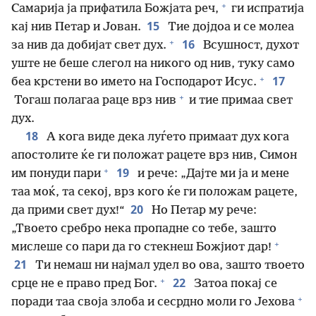
+
Самарија ја прифатила Божјата реч,
ги испратија
15
кај нив Петар и Јован.
Тие дојдоа и се молеа
+
16
за нив да добијат свет дух.
Всушност, духот
уште не беше слегол на никого од нив, туку само
+
17
беа крстени во името на Господарот Исус.
+
Тогаш полагаа раце врз нив
и тие примаа свет
дух.
18
А кога виде дека луѓето примаат дух кога
апостолите ќе ги положат рацете врз нив, Симон
+
19
им понуди пари
и рече: „Дајте ми ја и мене
таа моќ, та секој, врз кого ќе ги положам рацете,
20
да прими свет дух!“
Но Петар му рече:
„Твоето сребро нека пропадне со тебе, зашто
+
мислеше со пари да го стекнеш Божјиот дар!
21
Ти немаш ни најмал удел во ова, зашто твоето
+
22
срце не е право пред Бог.
Затоа покај се
+
поради таа своја злоба и сесрдно моли го Јехова