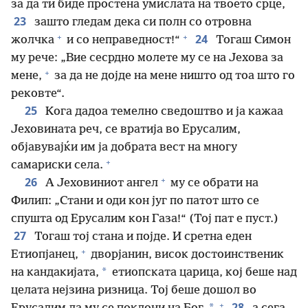
за да ти биде простена умислата на твоето срце,
23
зашто гледам дека си полн со отровна
+
+
24
жолчка
и со неправедност!“
Тогаш Симон
му рече: „Вие сесрдно молете му се на Јехова за
+
мене,
за да не дојде на мене ништо од тоа што го
рековте“.
25
Кога дадоа темелно сведоштво и ја кажаа
Јеховината реч, се вратија во Ерусалим,
објавувајќи им ја добрата вест на многу
+
самариски села.
+
26
А Јеховиниот ангел
му се обрати на
Филип: „Стани и оди кон југ по патот што се
спушта од Ерусалим кон Газа!“ (Тој пат е пуст.)
27
Тогаш тој стана и појде. И сретна еден
+
Етиопјанец,
дворјанин, висок достоинственик
*
на кандакијата,
етиопската царица, кој беше над
целата нејзина ризница. Тој беше дошол во
+
28