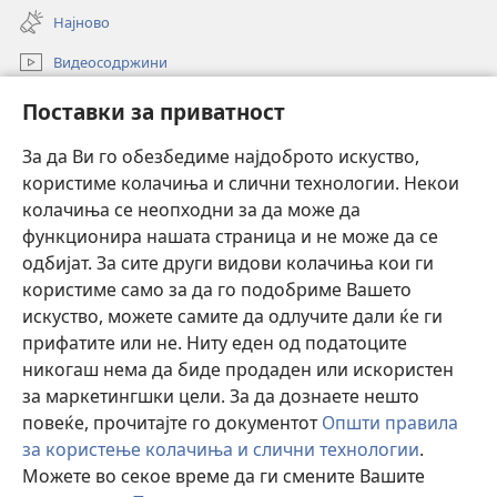
new
Најново
window)
Видеосодржини
Пребарувај
Поставки за приватност
Помош
За да Ви го обезбедиме најдоброто искуство,
користиме колачиња и слични технологии. Некои
Прилози
(opens
колачиња се неопходни за да може да
new
функционира нашата страница и не може да се
window)
ОНЛАЈН БИБЛИОТЕКА Watchtower™
одбијат. За сите други видови колачиња кои ги
(opens
користиме само за да го подобриме Вашето
new
®
JW Hub
window)
искуство, можете самите да одлучите дали ќе ги
(opens
new
прифатите или не. Ниту еден од податоците
Watchtower Library
window)
никогаш нема да биде продаден или искористен
за маркетингшки цели. За да дознаете нешто
повеќе, прочитајте го документот
Општи правила
за користење колачиња и слични технологии
.
Copyright
© 2026 Watch Tower Bible and Tract Society of Pennsylvania.
Можете во секое време да ги смените Вашите
УСЛОВИ ЗА КОРИСТЕЊЕ
|
ПРИВАТНОСТ
|
ПОСТАВКИ ЗА