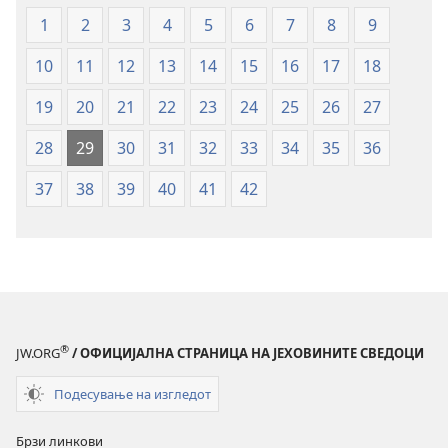
писмо
1
2
3
4
5
6
7
8
9
—
превод
10
11
12
13
14
15
16
17
18
Нов
свет
19
20
21
22
23
24
25
26
27
28
29
30
31
32
33
34
35
36
37
38
39
40
41
42
®
JW.ORG
/ ОФИЦИЈАЛНА СТРАНИЦА НА ЈЕХОВИНИТЕ СВЕДОЦИ
Подесување на изгледот
Брзи линкови