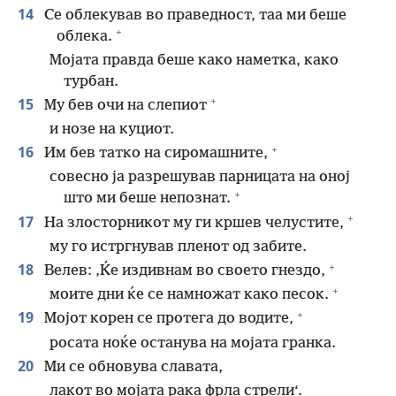
14
Се облекував во праведност, таа ми беше
+
облека.
Мојата правда беше како наметка, како
турбан.
+
15
Му бев очи на слепиот
и нозе на куциот.
+
16
Им бев татко на сиромашните,
совесно ја разрешував парницата на оној
+
што ми беше непознат.
+
17
На злосторникот му ги кршев челустите,
му го истргнував пленот од забите.
+
18
Велев: ‚Ќе издивнам во своето гнездо,
+
моите дни ќе се намножат како песок.
+
19
Мојот корен се протега до водите,
росата ноќе останува на мојата гранка.
20
Ми се обновува славата,
лакот во мојата рака фрла стрели‘.