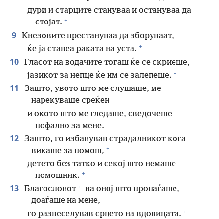
дури и старците стануваа и остануваа да
+
стојат.
9
Кнезовите престануваа да зборуваат,
+
ќе ја ставеа раката на уста.
10
Гласот на водачите тогаш ќе се скриеше,
+
јазикот за непце ќе им се залепеше.
11
Зашто, увото што ме слушаше, ме
нарекуваше среќен
и окото што ме гледаше, сведочеше
пофално за мене.
12
Зашто, го избавував страдалникот кога
+
викаше за помош,
детето без татко и секој што немаше
+
помошник.
+
13
Благословот
на оној што пропаѓаше,
доаѓаше на мене,
+
го развеселував срцето на вдовицата.