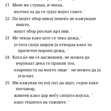
21
Мене ме слушаа, и чекаа,
+
молчеа за да го чујат мојот совет.
22
По мојот збор никој повеќе не кажуваше
ништо,
+
мојот збор росеше врз нив.
+
23
Ме чекаа како што се чека дожд,
устата своја ширум ја отвораа како за
+
пролетен пороен дожд.
24
Кога ќе им се насмевнев, не можеа да
веруваат дека го правам тоа,
+
озареноста на моето лице
не можеа да ја
угаснат.
25
Им кажував по кој пат да одат, седев како
поглавар,
+
живеев како цар меѓу својата војска,
+
како тешител на тажните.