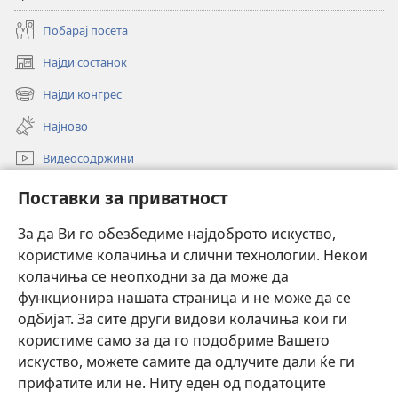
Побарај посета
Најди состанок
(opens
new
Најди конгрес
(opens
window)
new
Најново
window)
Видеосодржини
Пребарувај
Поставки за приватност
Помош
За да Ви го обезбедиме најдоброто искуство,
користиме колачиња и слични технологии. Некои
Прилози
(opens
колачиња се неопходни за да може да
new
функционира нашата страница и не може да се
window)
ОНЛАЈН БИБЛИОТЕКА Watchtower™
одбијат. За сите други видови колачиња кои ги
(opens
користиме само за да го подобриме Вашето
new
®
JW Hub
window)
искуство, можете самите да одлучите дали ќе ги
(opens
new
прифатите или не. Ниту еден од податоците
Watchtower Library
window)