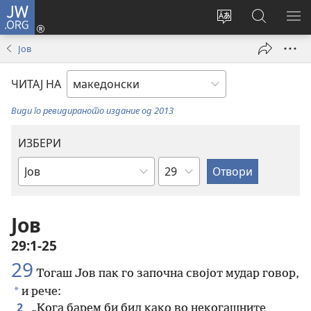
JW.ORG
Најави
се
Смени
Пребарув
ПО
(opens
го
на
ГО
Јов
new
јазикот
JW.ORG/
МЕ
window)
на
ЧИТАЈ НА
страницата
Види го ревидираното издание од 2013
ИЗБЕРИ
Поглавје
Библиска
книга
Јов
29:1-25
29
Тогаш Јов пак го започна својот мудар говор,
*
и рече:
2
„Кога барем би бил како во некогашните