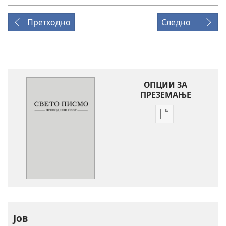
Претходно
Следно
ОПЦИИ ЗА
ПРЕЗЕМАЊЕ
Опции
за
преземање
на
публикациите
во
електронски
формат
Свето
Јов