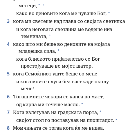
+
*
месеци,
+
како во деновите кога ме чуваше Бог,
3
кога ми светеше над глава со својата светилка
и кога неговата светлина ме водеше низ
+
темнината,
4
како што ми беше во деновите на мојата
+
младешка сила,
кога блиското пријателство со Бог
+
престојуваше во мојот шатор,
5
кога Семоќниот уште беше со мене
и кога моите слуги беа насекаде околу
мене!
6
Тогаш моите чекори се капеа во маст,
+
од карпа ми течеше масло.
+
7
Кога излегував на градската порта,
+
својот стол го поставував на плоштадот.
8
Момчињата се тргаа кога ќе ме видеа,