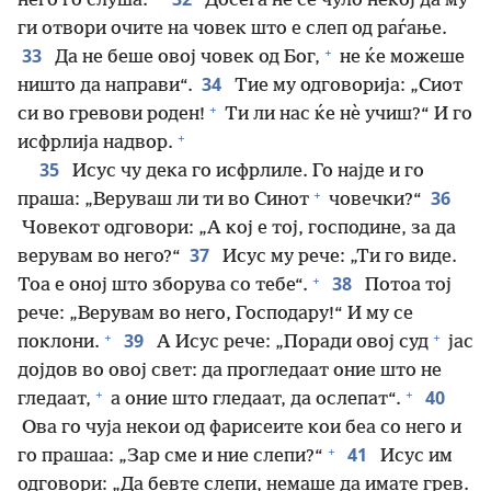
него го слуша.
Досега не се чуло некој да му
ги отвори очите на човек што е слеп од раѓање.
+
33
Да не беше овој човек од Бог,
не ќе можеше
34
ништо да направи“.
Тие му одговорија: „Сиот
+
си во гревови роден!
Ти ли нас ќе нѐ учиш?“ И го
+
исфрлија надвор.
35
Исус чу дека го исфрлиле. Го најде и го
+
36
праша: „Веруваш ли ти во Синот
човечки?“
Човекот одговори: „А кој е тој, господине, за да
37
верувам во него?“
Исус му рече: „Ти го виде.
+
38
Тоа е оној што зборува со тебе“.
Потоа тој
рече: „Верувам во него, Господару!“ И му се
+
+
39
поклони.
А Исус рече: „Поради овој суд
јас
дојдов во овој свет: да прогледаат оние што не
+
+
40
гледаат,
а оние што гледаат, да ослепат“.
Ова го чуја некои од фарисеите кои беа со него и
+
41
го прашаа: „Зар сме и ние слепи?“
Исус им
одговори: „Да бевте слепи, немаше да имате грев.