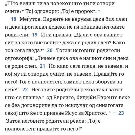
„Што велиш ти за човекот што ти ги отвори
+
очите?“ Тој одговори: „Тој е пророк“.
18
Меѓутоа, Евреите не веруваа дека бил слеп
и дека прогледал додека не ги повикаа неговите
19
родители.
И ги прашаа: „Дали е ова вашиот
син за кого вие велите дека се родил слеп? Како
20
тоа сега гледа?“
Тогаш неговите родители
одговорија: „Знаеме дека ова е нашиот син и дека
21
се роди слеп.
Но како сега гледа, не знаеме, и
кој му ги отворил очите, не знаеме. Прашајте го
него! Тој е полнолетен, самиот нека зборува за
22
себе!“
Неговите родители рекоа така затоа
+
што се плашеа
од Евреите, бидејќи Евреите веќе
се беа договориле да го исклучат од синагогата
+
23
*
секој што ќе го признае Исус за Христос.
Затоа неговите родители рекоа: „Тој е
полнолетен, прашајте го него!“