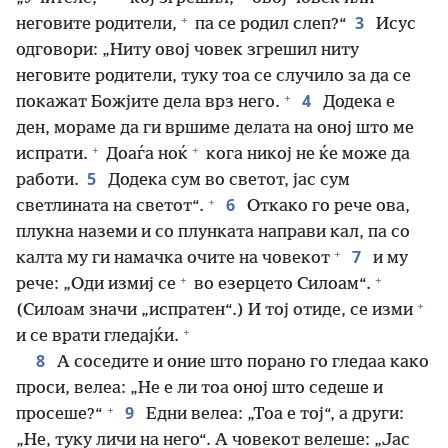
+
3
неговите родители,
па се родил слеп?“
Исус
одговори: „Ниту овој човек згрешил ниту
неговите родители, туку тоа се случило за да се
+
4
покажат Божјите дела врз него.
Додека е
ден, мораме да ги вршиме делата на оној што ме
+
+
испрати.
Доаѓа ноќ
кога никој не ќе може да
5
работи.
Додека сум во светот, јас сум
+
6
светлината на светот“.
Откако го рече ова,
плукна наземи и со плунката направи кал, па со
+
7
калта му ги намачка очите на човекот
и му
+
+
рече: „Оди измиј се
во езерцето Силоам“.
+
(Силоам значи „испратен“.) И тој отиде, се изми
+
и се врати гледајќи.
8
А соседите и оние што порано го гледаа како
проси, велеа: „Не е ли тоа оној што седеше и
+
9
просеше?“
Едни велеа: „Тоа е тој“, а други:
„Не, туку личи на него“. А човекот велеше: „Јас