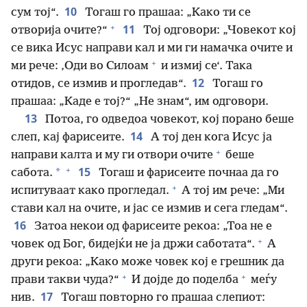
10
сум тој“.
Тогаш го прашаа: „Како ти се
+
11
отворија очите?“
Тој одговори: „Човекот кој
се вика Исус направи кал и ми ги намачка очите и
+
ми рече: ‚Оди во Силоам
и измиј се‘. Така
12
отидов, се измив и прогледав“.
Тогаш го
прашаа: „Каде е тој?“ „Не знам“, им одговори.
13
Потоа, го одведоа човекот, кој порано беше
14
слеп, кај фарисеите.
А тој ден кога Исус ја
+
направи калта и му ги отвори очите
беше
+
15
*
сабота.
Тогаш и фарисеите почнаа да го
+
испитуваат како прогледал.
А тој им рече: „Ми
стави кал на очите, и јас се измив и сега гледам“.
16
Затоа некои од фарисеите рекоа: „Тоа не е
+
човек од Бог, бидејќи не ја држи саботата“.
А
други рекоа: „Како може човек кој е грешник да
+
+
прави такви чуда?“
И дојде до поделба
меѓу
17
нив.
Тогаш повторно го прашаа слепиот: