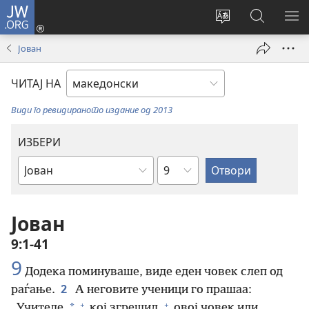
JW.ORG
Најави
се
Смени
Пребарув
ПО
(opens
го
на
ГО
Јован
new
јазикот
JW.ORG/
МЕ
window)
на
ЧИТАЈ НА
страницата
Види го ревидираното издание од 2013
ИЗБЕРИ
Поглавје
Библиска
книга
Јован
9:1-41
9
Додека поминуваше, виде еден човек слеп од
2
раѓање.
А неговите ученици го прашаа:
+
+
*
„Учителе,
кој згрешил,
овој човек или