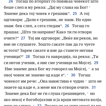
24
Тогаш по вторпат го повикаа човекот што
+
беше слеп и му рекоа: „Дај му слава на Бог!
25
Знаеме дека тој човек е грешник“.
А тој
одговори: „Дали е грешник, не знам. Но едно
26
знам: бев слеп, а сега гледам“.
Тогаш го
прашаа: „Што ти направи? Како ти ги отвори
27
очите?“
Тој им одговори: „Веќе ви реков, но
вие не слушавте. Зошто сакате пак да го чуете
истото? Зарем сакате и вие да станете негови
28
ученици?“
Тогаш го навредија, па рекоа: „Ти
29
си негов ученик, а ние сме ученици на Мојсеј.
+
Ние знаеме дека Бог му говорел на Мојсеј,
а за
+
30
овој човек не знаеме од каде е“.
Тогаш
+
човекот им рече: „Ова навистина е чудно
што не
31
знаете од каде е, а мене ми ги отвори очите.
+
Знаеме дека Бог не ги слуша грешниците,
но
ако некој е богобојазлив и ја врши неговата волја,
+
32