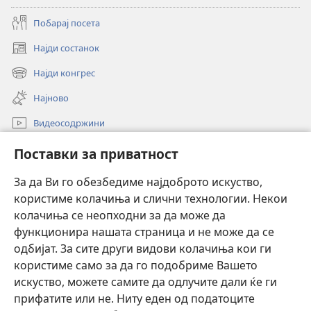
Побарај посета
Најди состанок
(opens
new
Најди конгрес
(opens
window)
new
Најново
window)
Видеосодржини
Пребарувај
Поставки за приватност
Помош
За да Ви го обезбедиме најдоброто искуство,
користиме колачиња и слични технологии. Некои
Прилози
(opens
колачиња се неопходни за да може да
new
функционира нашата страница и не може да се
window)
ОНЛАЈН БИБЛИОТЕКА Watchtower™
одбијат. За сите други видови колачиња кои ги
(opens
користиме само за да го подобриме Вашето
new
®
JW Hub
window)
искуство, можете самите да одлучите дали ќе ги
(opens
new
прифатите или не. Ниту еден од податоците
Watchtower Library
window)