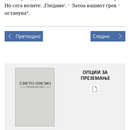
+
+
Но сега велите: ‚Гледаме‘.
Затоа вашиот грев
останува“.
Претходно
Следно
ОПЦИИ ЗА
ПРЕЗЕМАЊЕ
Опции
за
преземање
на
публикациите
во