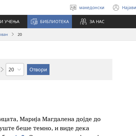
македонски
Најави
Избери
(op
јазик
new
И УЧЕЊА
БИБЛИОТЕКА
ЗА НАС
win
ован
20
Поглавје
ицата, Марија Магдалена дојде до
 уште беше темно, и виде дека
+