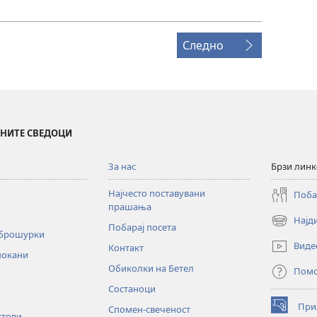
Следно
ИНИТЕ СВЕДОЦИ
За нас
Брзи лин
Најчесто поставувани
Поба
прашања
Најд
(opens
Побарај посета
 брошурки
new
Виде
Контакт
window)
покани
Обиколки на Бетел
Пом
Состаноци
При
Спомен-свеченост
(opens
стови