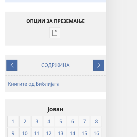
ОПЦИИ ЗА ПРЕЗЕМАЊЕ
Опции
за
преземање
на
СОДРЖИНА
публикациите
Претходно
Следно
во
електронски
Книгите од Библијата
формат
Свето
писмо
Јован
—
превод
1
2
3
4
5
6
7
8
Нов
свет
9
10
11
12
13
14
15
16