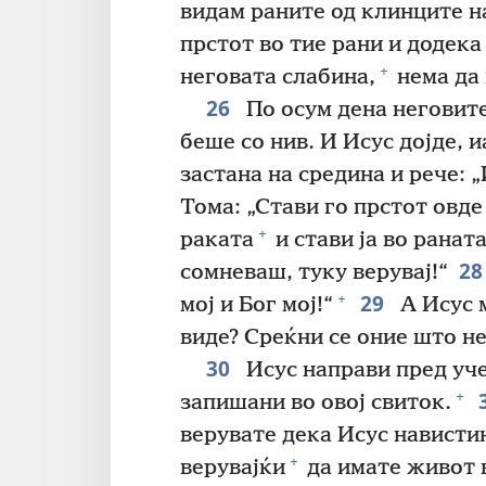
видам раните од клинците на
прстот во тие рани и додека 
+
неговата слабина,
нема да 
26
По осум дена неговите
беше со нив. И Исус дојде, 
застана на средина и рече: 
Тома: „Стави го прстот овде
+
раката
и стави ја во раната
2
сомневаш, туку верувај!“
29
+
мој и Бог мој!“
А Исус 
виде? Среќни се оние што не
30
Исус направи пред уче
+
запишани во овој свиток.
верувате дека Исус нависти
+
верувајќи
да имате живот 