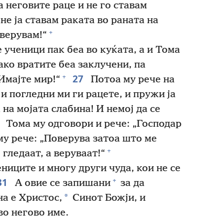
 неговите раце и не го ставам
не ја ставам раката во раната на
+
верувам!“
 ученици пак беа во куќата, а и Тома
иако вратите беа заклучени, па
27
+
„Имајте мир!“
Потоа му рече на
 и погледни ми ги рацете, и пружи ја
 на мојата слабина! И немој да се
8
Тома му одговори и рече: „Господар
му рече: „Поверува затоа што ме
+
 гледаат, а веруваат!“
ниците и многу други чуда, кои не се
31
+
А овие се запишани
за да
*
на е Христос,
Синот Божји, и
во негово име.