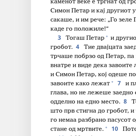
каменот веќе е тргнат од гр
Симон Петар и кај другиот 
сакаше, и им рече: „Го зеле
каде го положиле!“
3
+
Тогаш Петар
и другио
4
гробот.
Тие двајцата зае
трчаше побрзо од Петар, па 
внатре и виде дека завоите 
и Симон Петар, кој одеше по 
7
+
завоите како лежат
и п
глава, но не лежеше заедно 
8
одделно на едно место.
Т
што прв стигна до гробот, и 
го немаа разбрано пасусот о
10
+
стане од мртвите.
Пото