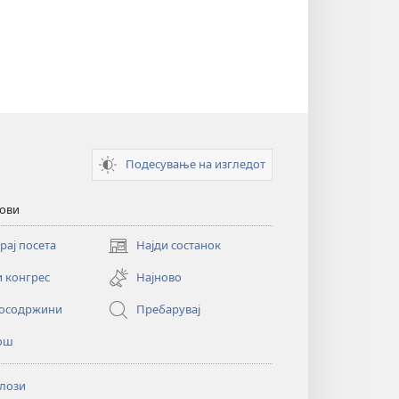
Подесување на изгледот
кови
рај посета
Најди состанок
(opens
new
и конгрес
Најново
window)
осодржини
Пребарувај
ош
лози