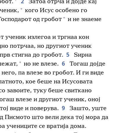
2
обот.
Затоа отрча и дојде кај
+
ученик,
кого Исус особено го
+
 Господарот од гробот
и не знаеме
т ученик излегоа и тргнаа кон
дно потрчаа, но другиот ученик
5
прв стигна до гробот.
Ѕирна
6
+
лежат,
но не влезе.
Тогаш дојде
него, па влезе во гробот. И ги виде
латното, кое беше на Исусовата
со завоите, туку беше свиткано
огаш влезе и другиот ученик, оној
9
тој виде и поверува.
Зашто, уште
д Писмото што вели дека тој мора да
а учениците се вратија дома.