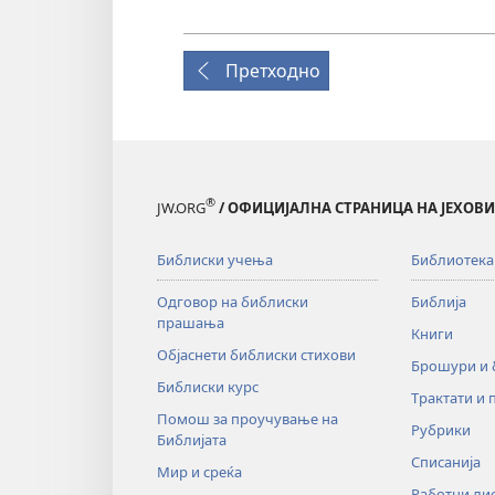
Претходно
®
JW.ORG
/ ОФИЦИЈАЛНА СТРАНИЦА НА ЈЕХОВ
Библиски учења
Библиотека
Одговор на библиски
Библија
прашања
Книги
Објаснети библиски стихови
Брошури и
Библиски курс
Трактати и 
Помош за проучување на
Рубрики
Библијата
Списанија
Мир и среќа
Работни ли