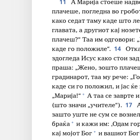
11
А Марија стоеше надво
плачеше, погледна во гробо
како седат таму каде што л
главата, а другиот кај нозет
плачеш?“ Таа им одговори: „
14
каде го положиле“.
Откак
здогледа Исус како стои зад 
праша: „Жено, зошто плаче
градинарот, таа му рече: „Г
каде си го положил, и јас ќе
+
„Марија!“
А таа се заврте и
17
(што значи „учителе“).
А
зашто уште не сум се вознел
+
браќа
и кажи им: ‚Одам гор
+
кај мојот Бог
и вашиот Бог‘