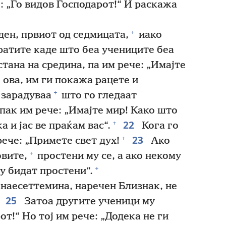
е: „Го видов Господарот!“ И раскажа
+
ден, првиот од седмицата,
иако
ратите каде што беа учениците беа
стана на средина, па им рече: „Имајте
 ова, им ги покажа рацете и
+
 зарадуваа
што го гледаат
пак им рече: „Имајте мир! Како што
22
+
а и јас ве праќам вас“.
Кога го
23
+
рече: „Примете свет дух!
Ако
+
овите,
простени му се, а ако некому
+
му бидат простени“.
наесеттемина, наречен Близнак, не
25
.
Затоа другите ученици му
от!“ Но тој им рече: „Додека не ги