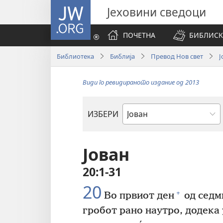
JW.ORG
Јеховини сведоци
ПОЧЕТНА
БИБЛИСК
Библиотека
Библија
Превод Нов свет
Ј
Види го ревидираното издание од 2013
ИЗБЕРИ
Библиска
книга
Јован
20:1-31
20
+
Во првиот ден
од седм
гробот рано наутро, додека