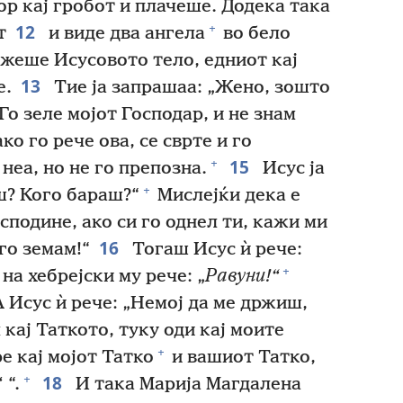
р кај гробот и плачеше. Додека така
12
+
т
и виде два ангела
во бело
ежеше Исусовото тело, едниот кај
13
е.
Тие ја запрашаа: „Жено, зошто
Го зеле мојот Господар, и не знам
о го рече ова, се сврте и го
15
+
неа, но не го препозна.
Исус ја
+
ш? Кого бараш?“
Мислејќи дека е
осподине, ако си го однел ти, кажи ми
16
 го земам!“
Тогаш Исус ѝ рече:
+
 на хебрејски му рече: „
Равуни!“
 Исус ѝ рече: „Немој да ме држиш,
 кај Таткото, туку оди кај моите
+
е кај мојот Татко
и вашиот Татко,
18
+
 “.
И така Марија Магдалена