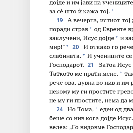
дојде и им јави на ученицит
+
за сѐ што ѝ кажа тој.
19
А вечерта, истиот тој 
+
поради страв
од Евреите в
+
заклучени, Исус дојде
и за
20
+
мир!“
И откако го рече
+
слабината.
И учениците се
21
Господарот.
Затоа Исус 
+
Таткото ме прати мене,
так
рече ова, дувна во нив и им 
некому му ги простите грев
не му ги простите, нема да 
24
+
Но Тома,
еден од два
беше со нив кога дојде Исус
велеа: „Го видовме Господар