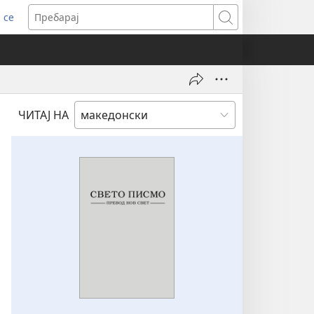
 се
ens
Пребарај
dow)
ЧИТАЈ НА