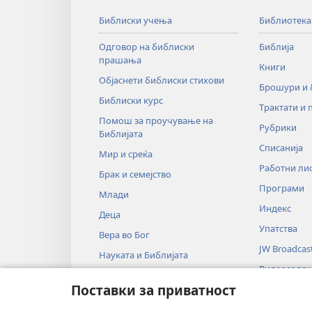
Библиски учења
Библиотека
Одговор на библиски
Библија
прашања
Книги
Објаснети библиски стихови
Брошури и
Библиски курс
Трактати и 
Помош за проучување на
Рубрики
Библијата
Списанија
Мир и среќа
Работни ли
Брак и семејство
Програми
Млади
Индекс
Деца
Упатства
Вера во Бог
JW Broadcas
Науката и Библијата
Видеосодр
Историјата и Библијата
Поставки за приватност
Музика
Аудиодрам