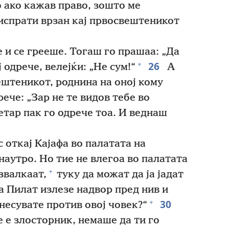
 ако кажав право, зошто ме
испрати врзан кај првосвештеникот
и се грееше. Тогаш го прашаа: „Да
26
+
ј одрече, велејќи: „Не сум!“
А
ештеникот, роднина на оној кому
рече: „Зар не те видов тебе во
тар пак го одрече тоа. И веднаш
 откај Кајафа во палатата на
наутро. Но тие не влегоа во палатата
+
извалкаат,
туку да можат да ја јадат
 Пилат излезе надвор пред нив и
30
+
несувате против овој човек?“
е е злосторник, немаше да ти го