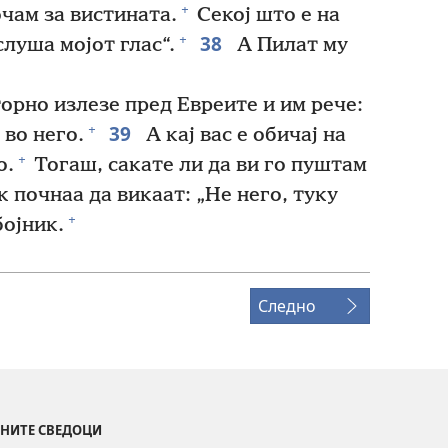
+
очам за вистината.
Секој што е на
38
+
слуша мојот глас“.
А Пилат му
торно излезе пред Евреите и им рече:
39
+
 во него.
А кај вас е обичај на
+
о.
Тогаш, сакате ли да ви го пуштам
 почнаа да викаат: „Не него, туку
+
бојник.
Следно
ИНИТЕ СВЕДОЦИ