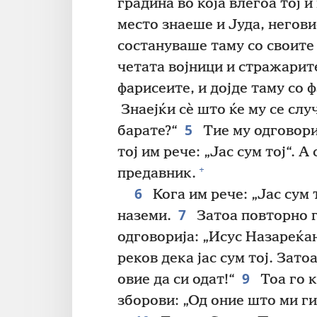
градина во која влегоа тој 
место знаеше и Јуда, негови
состануваше таму со своите
четата војници и стражарит
фарисеите, и дојде таму со ф
Знаејќи сѐ што ќе му се слу
5
барате?“
Тие му одговори
тој им рече: „Јас сум тој“. 
+
предавник.
6
Кога им рече: „Јас сум т
7
наземи.
Затоа повторно г
одговорија: „Исус Назареќа
реков дека јас сум тој. Зато
9
овие да си одат!“
Тоа го к
зборови: „Од оние што ми ги