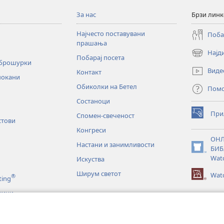
За нас
Брзи лин
Најчесто поставувани
Поба
прашања
Најд
(opens
Побарај посета
 брошурки
new
Виде
Контакт
window)
покани
Обиколки на Бетел
Пом
Состаноци
При
Спомен-свеченост
(opens
стови
new
Конгреси
window)
ОНЛ
Настани и занимливости
БИБ
(opens
Wat
Искуства
new
window)
Ширум светот
Watc
®
ting
жини
и