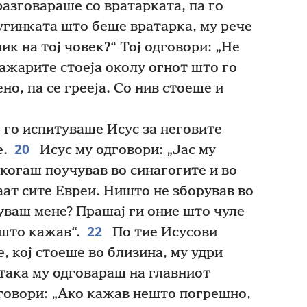
разговараше со вратарката, па го
гинката што беше вратарка, му рече
ник на тој човек?“ Тој одговори: „Не
ажарите стоеја околу огнот што го
о, па се грееја. Со нив стоеше и
 го испитуваше Исус за неговите
20
е.
Исус му одговори: „Јас му
екогаш поучував во синагогите и во
ат сите Евреи. Ништо не зборував во
ваш мене? Прашај ги оние што чуле
22
 што кажав“.
По тие Исусови
, кој стоеше во близина, му удри
 така му одговараш на главниот
говори: „Ако кажав нешто погрешно,