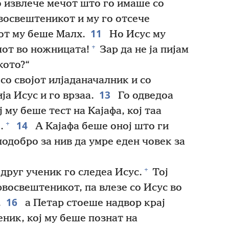
 извлече мечот што го имаше со
рвосвештеникот и му го отсече
11
от му беше Малх.
Но Исус му
+
чот во ножницата!
Зар да не ја пијам
кото?“
со својот илјаданачалник и со
13
ја Исус и го врзаа.
Го одведоа
ј му беше тест на Кајафа, кој таа
14
+
.
А Кајафа беше оној што ги
одобро за нив да умре еден човек за
+
друг ученик го следеа Исус.
Тој
рвосвештеникот, па влезе со Исус во
16
,
а Петар стоеше надвор крај
ник, кој му беше познат на