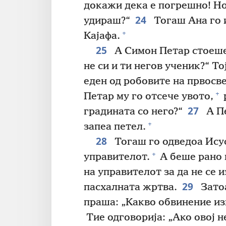
докажи дека е погрешно! Но
24
удираш?“
Тогаш Ана го 
+
Кајафа.
25
А Симон Петар стоеше 
не си и ти негов ученик?“ То
еден од робовите на првосв
+
Петар му го отсече увото,
27
градината со него?“
А Пе
+
запеа петел.
28
Тогаш го одведоа Исус
+
управителот.
А беше рано 
на управителот за да не се 
29
пасхалната жртва.
Затоа
праша: „Какво обвинение из
Тие одговорија: „Ако овој н