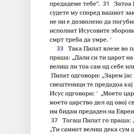
31
предадеме тебе“.
Затоа 
судете му според вашиот за
не ни е дозволено да погуби
исполнат Исусовите зборови 
+
смрт треба да умре.
33
Така Пилат влезе во па
праша: „Дали си ти царот на
велиш ли тоа сам од себе ил
Пилат одговори: „Зарем јас 
свештеници те предадоа кај
+
Исус одговори:
„Моето царс
моето царство дел од овој св
им бидам предаден на Евреит
37
Тогаш Пилат го праша: „
„Ти самиот велиш дека сум ц