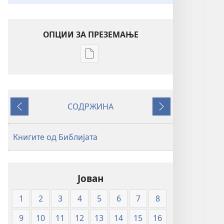
ОПЦИИ ЗА ПРЕЗЕМАЊЕ
Опции
за
преземање
на
СОДРЖИНА
публикациите
Претходно
Следно
во
електронски
Книгите од Библијата
формат
Свето
писмо
Јован
—
превод
1
2
3
4
5
6
7
8
Нов
свет
9
10
11
12
13
14
15
16