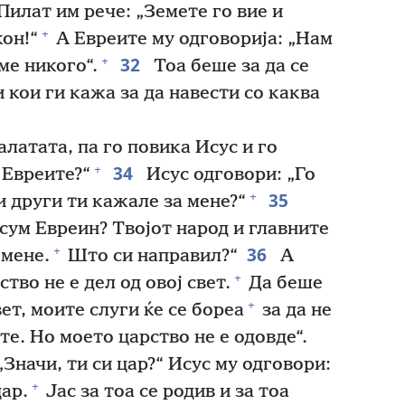
Пилат им рече: „Земете го вие и
+
кон!“
А Евреите му одговорија: „Нам
32
+
ме никого“.
Тоа беше за да се
кои ги кажа за да навести со каква
латата, па го повика Исус и го
34
+
 Евреите?“
Исус одговори: „Го
35
+
и други ти кажале за мене?“
сум Евреин? Твојот народ и главните
36
+
 мене.
Што си направил?“
А
+
тво не е дел од овој свет.
Да беше
+
ет, моите слуги ќе се бореа
за да не
е. Но моето царство не е одовде“.
Значи, ти си цар?“ Исус му одговори:
+
ар.
Јас за тоа се родив и за тоа