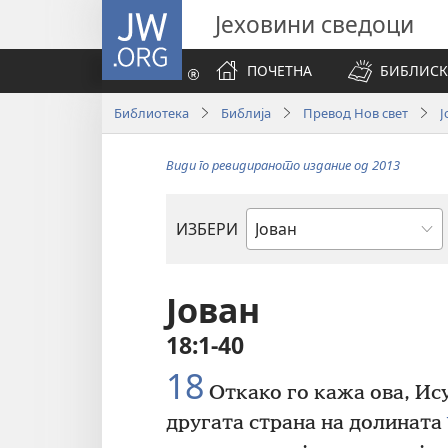
JW.ORG
Јеховини сведоци
ПОЧЕТНА
БИБЛИСК
Библиотека
Библија
Превод Нов свет
Ј
Види го ревидираното издание од 2013
ИЗБЕРИ
Библиска
книга
Јован
18:1-40
18
Откако го кажа ова, Ису
другата страна на долината