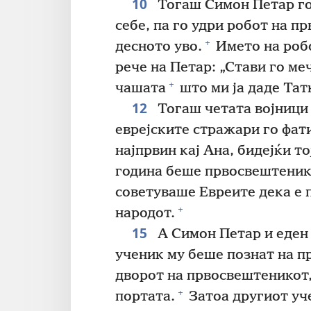
10
Тогаш Симон Петар го
себе, па го удри робот на п
+
десното уво.
Името на роб
рече на Петар: „Стави го ме
+
чашата
што ми ја даде Тат
12
Тогаш четата војници 
еврејските стражари го фати
најпрвин кај Ана, бидејќи то
година беше првосвештеник
советуваше Евреите дека е п
+
народот.
15
А Симон Петар и еден 
ученик му беше познат на п
дворот на првосвештеникот
+
портата.
Затоа другиот уче