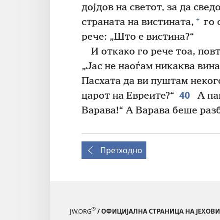
дојдов на светот, за да свед
+
страната на вистината,
го 
рече: „Што е вистина?“
И откако го рече тоа, пов
„Јас не наоѓам никаква вина
Пасхата да ви пуштам неког
40
царот на Евреите?“
А пак
Варава!“ А Варава беше раз
Претходно
®
JW.ORG
/ ОФИЦИЈАЛНА СТРАНИЦА НА ЈЕХОВ