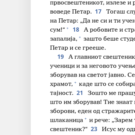
првосвештеникот, излезе и 
17
воведе Петар.
Тогаш слу
на Петар: „Да не си и ти уче
18
+
сум!“
А робовите и стр
+
запалија,
зашто беше студен
Петар и се грееше.
19
А главниот свештеник
ученици и за неговото учењ
зборував на светот јавно. С
+
храмот,
каде што се собира
21
тајност.
Зошто ме прашу
што им зборував! Тие знаат
зборови, еден од стражарите
+
шлаканица
и рече: „Зарем
23
свештеник?“
Исус му од