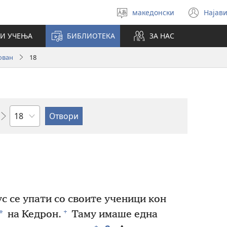
македонски
Најави
Избери
(op
јазик
new
И УЧЕЊА
БИБЛИОТЕКА
ЗА НАС
win
ован
18
Поглавје
с се упати со своите ученици кон
+
*
на Кедрон.
Таму имаше една
+