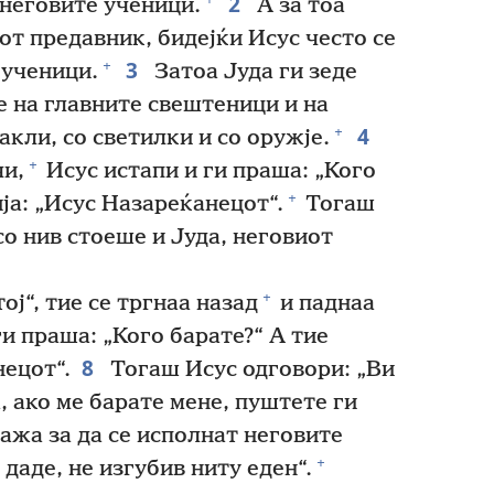
2
и неговите ученици.
А за тоа
от предавник, бидејќи Исус често се
3
+
 ученици.
Затоа Јуда ги зеде
е на главните свештеници и на
4
+
акли, со светилки и со оружје.
+
чи,
Исус истапи и ги праша: „Кого
+
ја: „Исус Назареќанецот“.
Тогаш
А со нив стоеше и Јуда, неговиот
+
ој“, тие се тргнаа назад
и паднаа
и праша: „Кого барате?“ А тие
8
нецот“.
Тогаш Исус одговори: „Ви
а, ако ме барате мене, пуштете ги
ажа за да се исполнат неговите
+
 даде, не изгубив ниту еден“.