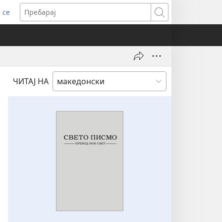
 се
ens
Пребарај
dow)
ЧИТАЈ НА