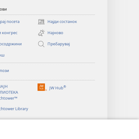
кови
рај посета
Најди состанок
(opens
new
и конгрес
Најново
window)
осодржини
Пребарувај
ош
лози
АЈН
®
JW Hub
(opens
ЛИОТЕКА
new
chtower™
window)
htower Library