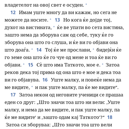
+
владетелот на овој свет е осуден.
12
Имам уште многу да ви кажам, но сега не
+
13
можете да носите.
Но кога ќе дојде тој,
+
духот на вистината,
ќе ве упати во сета вистина,
зашто нема да зборува сам од себе, туку ќе го
зборува она што го слуша, и ќе ви го објави она
+
+
14
што доаѓа.
Тој ќе ме прослави,
бидејќи ќе
го земе она што ќе го чуе од мене и тоа ќе ви го
+
+
15
објави.
Сѐ што има Таткото, мое е.
Затоа
реков дека тој прима од она што е мое и дека тоа
16
ви го објавува.
Уште малку, и повеќе нема да
+
ме видите,
и пак уште малку, па ќе ме видите“.
17
Затоа некои од неговите ученици се прашаа
еден со друг: „Што значи тоа што ни вели: ‚Уште
малку, и нема да ме видите, и пак уште малку, па
18
ќе ме видите‘ и ‚зашто одам кај Таткото‘?“
Затоа си зборуваа: „Што значи тоа што вели