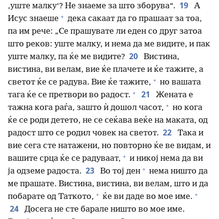
19
‚уште малку‘? Не знаеме за што зборува“.
А
+
Исус знаеше
дека сакаат да го прашаат за тоа,
па им рече: „Се прашувате ли еден со друг затоа
што реков: уште малку, и нема да ме видите, и пак
20
уште малку, па ќе ме видите?
Вистина,
вистина, ви велам, вие ќе плачете и ќе тажите, а
+
светот ќе се радува. Вие ќе тажите,
но вашата
+
21
тага ќе се претвори во радост.
Жената е
+
тажна кога раѓа, зашто ѝ дошол часот,
но кога
ќе се роди детето, не се сеќава веќе на маката, од
22
радост што се родил човек на светот.
Така и
вие сега сте натажени, но повторно ќе ве видам, и
+
вашите срца ќе се радуваат,
и никој нема да ви
+
23
ја одземе радоста.
Во тој ден
нема ништо да
ме прашате. Вистина, вистина, ви велам, што и да
+
+
побарате од Таткото,
ќе ви даде во мое име.
24
Досега не сте барале ништо во мое име.