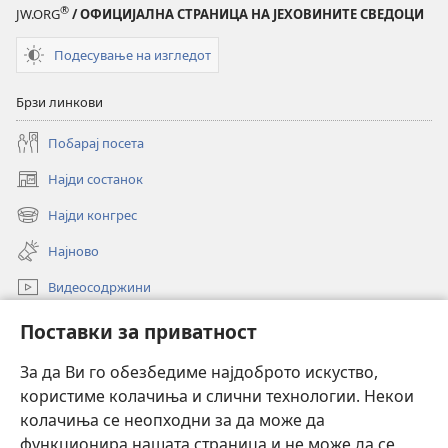
®
JW.ORG
/ ОФИЦИЈАЛНА СТРАНИЦА НА ЈЕХОВИНИТЕ СВЕДОЦИ
Подесување на изгледот
Брзи линкови
Побарај посета
Најди состанок
(opens
new
Најди конгрес
(opens
window)
new
Најново
window)
Видеосодржини
Пребарувај
Поставки за приватност
Помош
За да Ви го обезбедиме најдоброто искуство,
користиме колачиња и слични технологии. Некои
Прилози
(opens
колачиња се неопходни за да може да
new
функционира нашата страница и не може да се