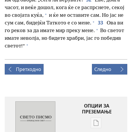
им одговори: „Сега ли верувате?
Еве, доаѓа
часот, и веќе дошол, кога ќе се распрснете, секој
+
во својата куќа,
и ќе ме оставите сам. Но јас не
+
33
сум сам, бидејќи Таткото е со мене.
Ова ви
+
го реков за да имате мир преку мене.
Во светот
имате неволја, но бидете храбри, јас го победив
+
светот!“
Претходно
Следно
ОПЦИИ ЗА
ПРЕЗЕМАЊЕ
Опции