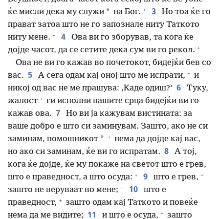
+
3
*
ќе мисли дека му служи
на Бог.
Но тоа ќе го
прават затоа што не го запознале ниту Таткото
+
4
ниту мене.
Ова ви го зборував, та кога ќе
+
дојде часот, да се сетите дека сум ви го рекол.
Ова не ви го кажав во почетокот, бидејќи бев со
+
5
вас.
А сега одам кај оној што ме испрати,
и
6
никој од вас не ме прашува: ‚Каде одиш?‘
Туку,
+
жалост
ги исполни вашите срца бидејќи ви го
7
кажав ова.
Но ви ја кажувам вистината: за
ваше добро е што си заминувам. Зашто, ако не си
+
*
заминам, помошникот
нема да дојде кај вас,
8
но ако си заминам, ќе ви го испратам.
А тој,
кога ќе дојде, ќе му покаже на светот што е грев,
+
+
9
што е праведност, а што осуда:
што е грев,
+
10
зашто не веруваат во мене;
што е
+
праведност,
зашто одам кај Таткото и повеќе
+
11
нема да ме видите;
и што е осуда,
зашто