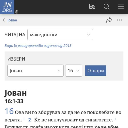
JW.ORG
Најави
се
Смени
Пребарув
ПО
(opens
го
на
ГО
Јован
new
јазикот
JW.ORG/
МЕ
window)
на
ЧИТАЈ НА
страницата
Види го ревидираното издание од 2013
ИЗБЕРИ
Поглавје
Библиска
книга
Јован
16:1-33
16
Ова ви го зборував за да не се поколебате во
+
+
2
верата.
Ќе ве исклучуваат од синагогите.
Всушност, доаѓа часот кога секој што ќе ве убие