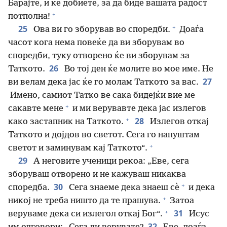
Барајте, и ќе добиете, за да биде вашата радост
+
потполна!
+
25
Ова ви го зборував во споредби.
Доаѓа
часот кога нема повеќе да ви зборувам во
споредби, туку отворено ќе ви зборувам за
26
Таткото.
Во тој ден ќе молите во мое име. Не
27
ви велам дека јас ќе го молам Таткото за вас.
Имено, самиот Татко ве сака бидејќи вие ме
+
сакавте мене
и ми верувавте дека јас излегов
+
28
како застапник на Таткото.
Излегов откај
Таткото и дојдов во светот. Сега го напуштам
+
светот и заминувам кај Таткото“.
29
А неговите ученици рекоа: „Еве, сега
зборуваш отворено и не кажуваш никаква
+
30
споредба.
Сега знаеме дека знаеш сѐ
и дека
+
никој не треба ништо да те прашува.
Затоа
+
31
веруваме дека си излегол откај Бог“.
Исус
32