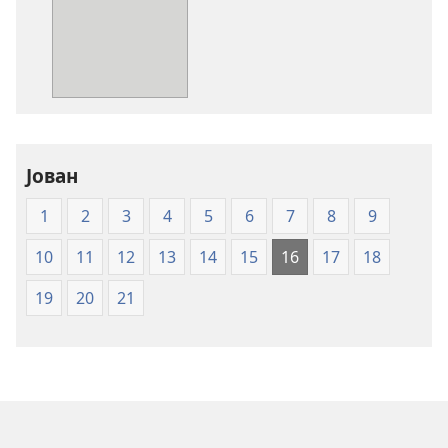
за
преземање
на
публикациите
во
електронски
формат
Свето
Јован
писмо
1
2
3
4
5
6
7
8
9
—
превод
10
11
12
13
14
15
16
17
18
Нов
свет
19
20
21