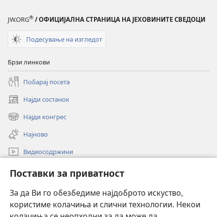
®
JW.ORG
/ ОФИЦИЈАЛНА СТРАНИЦА НА ЈЕХОВИНИТЕ СВЕДОЦИ
Подесување на изгледот
Брзи линкови
Побарај посета
Најди состанок
(opens
new
Најди конгрес
(opens
window)
new
Најново
window)
Видеосодржини
Пребарувај
Поставки за приватност
Помош
За да Ви го обезбедиме најдоброто искуство,
користиме колачиња и слични технологии. Некои
Прилози
(opens
колачиња се неопходни за да може да