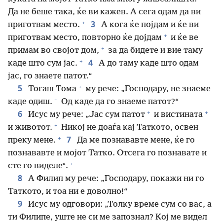
Да не беше така, ќе ви кажев. А сега одам да ви
+
3
приготвам место.
А кога ќе појдам и ќе ви
+
приготвам место, повторно ќе дојдам
и ќе ве
+
примам во својот дом,
за да бидете и вие таму
+
4
каде што сум јас.
А до таму каде што одам
јас, го знаете патот.“
+
5
Тогаш Тома
му рече: „Господару, не знаеме
+
каде одиш.
Од каде да го знаеме патот?“
+
+
6
Исус му рече: „Јас сум патот
и вистината
+
и животот.
Никој не доаѓа кај Таткото, освен
+
7
преку мене.
Да ме познававте мене, ќе го
познававте и мојот Татко. Отсега го познавате и
+
сте го виделе“.
8
А Филип му рече: „Господару, покажи ни го
Таткото, и тоа ни е доволно!“
9
Исус му одговори: „Толку време сум со вас, а
ти Филипе, уште не си ме запознал? Кој ме видел