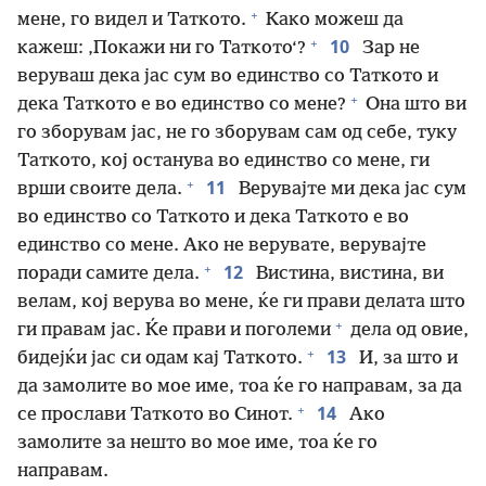
+
мене, го видел и Таткото.
Како можеш да
+
10
кажеш: ‚Покажи ни го Таткото‘?
Зар не
веруваш дека јас сум во единство со Таткото и
+
дека Таткото е во единство со мене?
Она што ви
го зборувам јас, не го зборувам сам од себе, туку
Таткото, кој останува во единство со мене, ги
+
11
врши своите дела.
Верувајте ми дека јас сум
во единство со Таткото и дека Таткото е во
единство со мене. Ако не верувате, верувајте
+
12
поради самите дела.
Вистина, вистина, ви
велам, кој верува во мене, ќе ги прави делата што
+
ги правам јас. Ќе прави и поголеми
дела од овие,
+
13
бидејќи јас си одам кај Таткото.
И, за што и
да замолите во мое име, тоа ќе го направам, за да
+
14
се прослави Таткото во Синот.
Ако
замолите за нешто во мое име, тоа ќе го
направам.