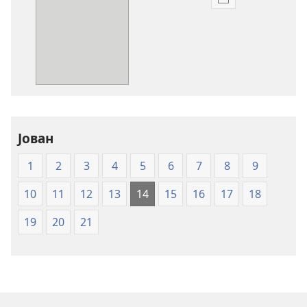
Опции
за
преземање
на
публикациите
во
електронски
формат
Свето
Јован
писмо
1
2
3
4
5
6
7
8
9
—
превод
10
11
12
13
14
15
16
17
18
Нов
свет
19
20
21