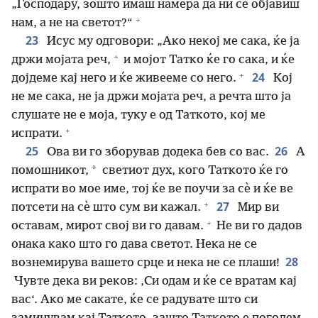
„Господару, зошто имаш намера да ни се објавиш
+
нам, а не на светот?“
23
Исус му одговори: „Ако некој ме сака, ќе ја
+
држи мојата реч,
и мојот Татко ќе го сака, и ќе
+
24
дојдеме кај него и ќе живееме со него.
Кој
не ме сака, не ја држи мојата реч, а речта што ја
слушате не е моја, туку е од Таткото, кој ме
+
испрати.
25
26
Ова ви го зборував додека бев со вас.
А
*
помошникот,
светиот дух, кого Таткото ќе го
испрати во мое име, тој ќе ве поучи за сѐ и ќе ве
+
27
потсети на сѐ што сум ви кажал.
Мир ви
+
оставам, мирот свој ви го давам.
Не ви го дадов
онака како што го дава светот. Нека не се
28
вознемирува вашето срце и нека не се плаши!
Чувте дека ви реков: ‚Си одам и ќе се вратам кај
вас‘. Ако ме сакате, ќе се радувате што си