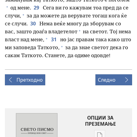
заминувам кај Таткото, зашто Таткото е поголем
+
29
од мене.
Сега ви го кажувам тоа пред да се
+
случи,
за да можете да верувате тогаш кога ќе
30
се случи.
Нема веќе многу да зборувам со
+
вас, зашто доаѓа владетелот
на светот. Тој нема
+
31
власт над мене,
но јас правам така како што
+
ми заповеда Таткото,
за да знае светот дека го
сакам Таткото. Станете, да одиме одовде!
Претходно
Следно
ОПЦИИ ЗА
ПРЕЗЕМАЊЕ