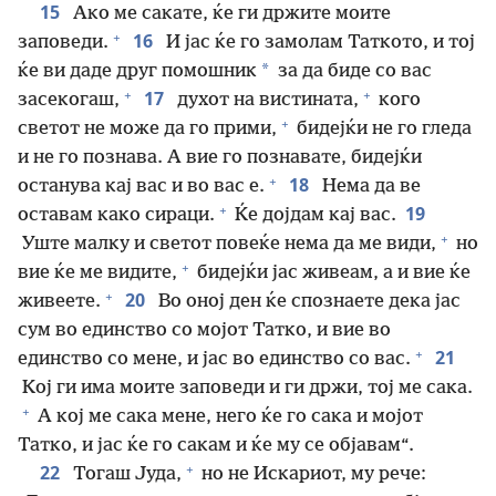
15
Ако ме сакате, ќе ги држите моите
+
16
заповеди.
И јас ќе го замолам Таткото, и тој
*
ќе ви даде друг помошник
за да биде со вас
+
+
17
засекогаш,
духот на вистината,
кого
+
светот не може да го прими,
бидејќи не го гледа
и не го познава. А вие го познавате, бидејќи
+
18
останува кај вас и во вас е.
Нема да ве
+
19
оставам како сираци.
Ќе дојдам кај вас.
+
Уште малку и светот повеќе нема да ме види,
но
+
вие ќе ме видите,
бидејќи јас живеам, а и вие ќе
+
20
живеете.
Во оној ден ќе спознаете дека јас
сум во единство со мојот Татко, и вие во
+
21
единство со мене, и јас во единство со вас.
Кој ги има моите заповеди и ги држи, тој ме сака.
+
А кој ме сака мене, него ќе го сака и мојот
Татко, и јас ќе го сакам и ќе му се објавам“.
+
22
Тогаш Јуда,
но не Искариот, му рече: