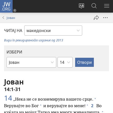
JW.ORG
Најави
се
Смени
Пребарув
ПО
(opens
го
на
ГО
Јован
new
јазикот
JW.ORG/
МЕ
window)
на
ЧИТАЈ НА
страницата
Види го ревидираното издание од 2013
ИЗБЕРИ
Поглавје
Библиска
книга
Јован
14:1-31
14
+
„Нека не се вознемирува вашето срце.
+
+
2
Верувајте во Бог
и верувајте во мене!
Во
+
куќата на мојот Татко има многу живеалишта.