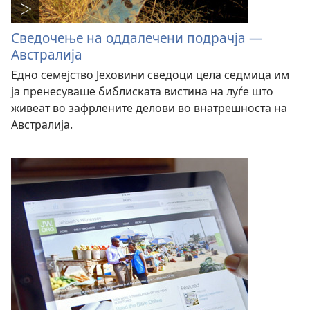
Сведочење на оддалечени подрачја —
Австралија
Едно семејство Јеховини сведоци цела седмица им
ја пренесуваше библиската вистина на луѓе што
живеат во зафрлените делови во внатрешноста на
Австралија.