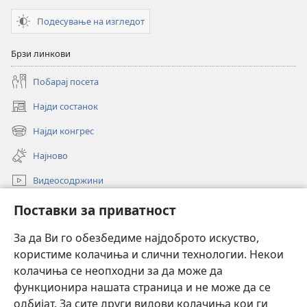
Подесување на изгледот
Брзи линкови
Побарај посета
Најди состанок
(opens
new
Најди конгрес
(opens
window)
new
Најново
window)
Видеосодржини
Пребарувај
Поставки за приватност
Помош
За да Ви го обезбедиме најдоброто искуство,
користиме колачиња и слични технологии. Некои
Прилози
колачиња се неопходни за да може да
(opens
new
функционира нашата страница и не може да се
window)
ОНЛАЈН БИБЛИОТЕКА Watchtower™
одбијат. За сите други видови колачиња кои ги