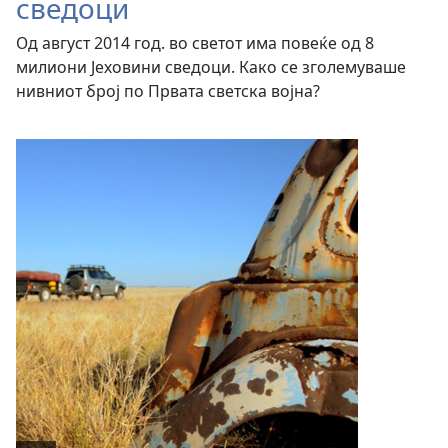
сведоци
Од август 2014 год. во светот има повеќе од 8
милиони Јеховини сведоци. Како се зголемуваше
нивниот број по Првата светска војна?