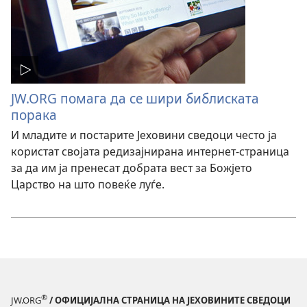
JW.ORG помага да се шири библиската
порака
И младите и постарите Јеховини сведоци често ја
користат својата редизајнирана интернет-страница
за да им ја пренесат добрата вест за Божјето
Царство на што повеќе луѓе.
®
JW.ORG
/ ОФИЦИЈАЛНА СТРАНИЦА НА ЈЕХОВИНИТЕ СВЕДОЦИ