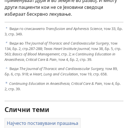
применуваат дури и во земјите во развој. И многу
други пациенти кои не се Јеховини сведоци
избираат бескрвно лекување.
Види го списанието
Transfusion and Apheresis Science
, том 33, бр.
a
3, стр. 349.
Види во
The Journal of Thoracic and Cardiovascular Surgery
, том
b
134, бр. 2, стр.287-288;
Texas Heart Institute Journal
, том 38, бр. 5, стр.
563;
Basics of Blood Management
, стр. 2; и
Continuing Education in
Anaesthesia
,
Critical Care & Pain
, том 4, бр. 2, стр. 39.
Види
The Journal of Thoracic and Cardiovascular Surgery,
том 89,
c
бр. 6, стр. 918; и
Heart, Lung and Circulation
, том 19, стр. 658.
Continuing Education in Anaesthesia, Critical Care & Pain,
том 4, бр.
d
2, стр. 39.
Слични теми
Најчесто поставувани прашања