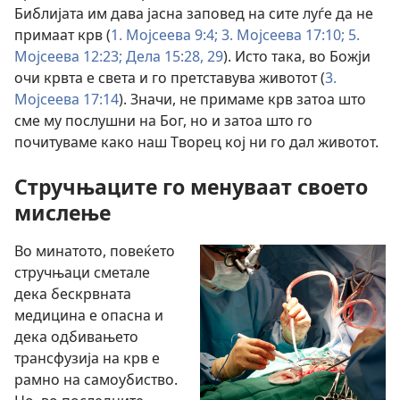
Библијата им дава јасна заповед на сите луѓе да не
примаат крв (
1. Мојсеева 9:4;
3. Мојсеева 17:10;
5.
Мојсеева 12:23;
Дела 15:28, 29
). Исто така, во Божји
очи крвта е света и го претставува животот (
3.
Мојсеева 17:14
). Значи, не примаме крв затоа што
сме му послушни на Бог, но и затоа што го
почитуваме како наш Творец кој ни го дал животот.
Стручњаците го менуваат своето
мислење
Во минатото, повеќето
стручњаци сметале
дека бескрвната
медицина е опасна и
дека одбивањето
трансфузија на крв е
рамно на самоубиство.