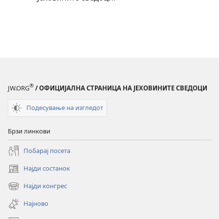
®
JW.ORG
/ ОФИЦИЈАЛНА СТРАНИЦА НА ЈЕХОВИНИТЕ СВЕДОЦИ
Подесување на изгледот
Брзи линкови
Побарај посета
Најди состанок
(opens
new
Најди конгрес
(opens
window)
new
Најново
window)