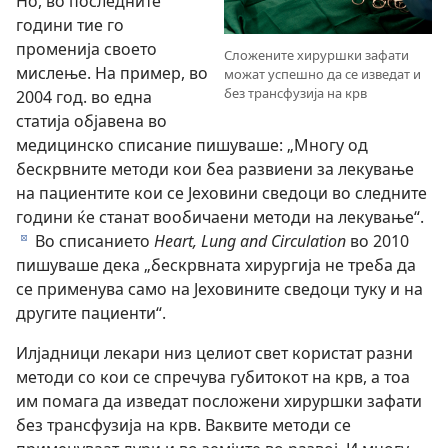
Но, во последните
години тие го
променија своето
Сложените хируршки зафати
мислење. На пример, во
можат успешно да се изведат и
без трансфузија на крв
2004 год. во една
статија објавена во
медицинско списание пишуваше: „Многу од
бескрвните методи кои беа развиени за лекување
на пациентите кои се Јеховини сведоци во следните
години ќе станат вообичаени методи на лекување“.
Во списанието
Heart, Lung and Circulation
во 2010
d
пишуваше дека „бескрвната хирургија не треба да
се применува само на Јеховините сведоци туку и на
другите пациенти“.
Илјадници лекари низ целиот свет користат разни
методи со кои се спречува губитокот на крв, а тоа
им помага да изведат посложени хируршки зафати
без трансфузија на крв. Ваквите методи се