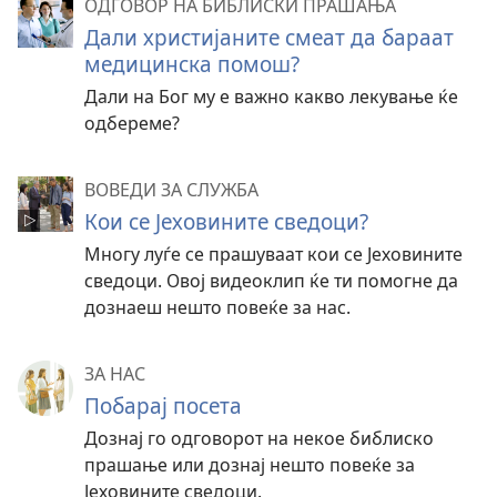
ОДГОВОР НА БИБЛИСКИ ПРАШАЊА
Дали христијаните смеат да бараат
медицинска помош?
Дали на Бог му е важно какво лекување ќе
одбереме?
ВОВЕДИ ЗА СЛУЖБА
Кои се Јеховините сведоци?
Многу луѓе се прашуваат кои се Јеховините
сведоци. Овој видеоклип ќе ти помогне да
дознаеш нешто повеќе за нас.
ЗА НАС
Побарај посета
Дознај го одговорот на некое библиско
прашање или дознај нешто повеќе за
Јеховините сведоци.