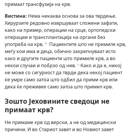
примаат трансфузија на крв.
Вистина:
Нема никаква основа за ова тврдење.
Хирурзите редовно извршуваат сложени зафати,
како на пример, операции на срце, ортопедски
операции и трансплантација на органи без
употреба на крв.
Пациентите што не примиле крв,
b
меѓу кои има и деца, обично закрепнуваат исто
како и другите пациенти што примиле крв, а во
некои случаи и побрзо од нив.
Како и да е, никој
c
не може со сигурност да тврди дека некој пациент
ќе умре само затоа што одбил да прими крв или
дека ќе преживее само затоа што примил крв.
Зошто Јеховините сведоци не
примаат крв?
Не примаме крв од верски, а не од медицински
причини. И во Стариот завет и во Новиот завет