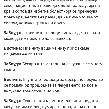
секој пациент има право да одбие трансфузија на
крв и со тоа да избегне болест која се пренесува
преку крв, негативна реакција на имунолошкиот
систем, човечка грешка и друго.
Заблуда:
Јеховините сведоци сметаат дека верата
може да им помогне да се излечат.
Вистина:
Ние ниту вршиме ниту прифаќаме
исцелување со вера.
Заблуда:
Бескрвните методи на лекување се многу
скапи.
Вистина:
Вкупните трошоци за бескрвно лекување
се помали од трошоците за лекувањето во кое е
вклучено трансфузија на крв.
a
Заблуда:
Секоја година, многу Јеховини сведоци,
меѓу кои има и деца, умираат поради тоа што не