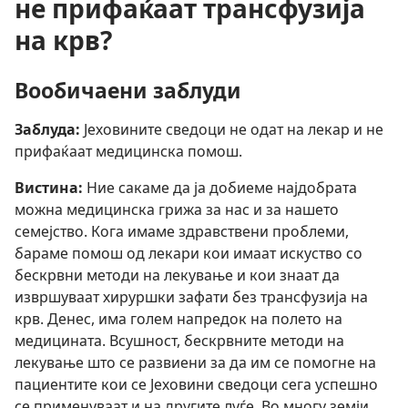
не прифаќаат трансфузија
на крв?
Вообичаени заблуди
Заблуда:
Јеховините сведоци не одат на лекар и не
прифаќаат медицинска помош.
Вистина:
Ние сакаме да ја добиеме најдобрата
можна медицинска грижа за нас и за нашето
семејство. Кога имаме здравствени проблеми,
бараме помош од лекари кои имаат искуство со
бескрвни методи на лекување и кои знаат да
извршуваат хируршки зафати без трансфузија на
крв. Денес, има голем напредок на полето на
медицината. Всушност, бескрвните методи на
лекување што се развиени за да им се помогне на
пациентите кои се Јеховини сведоци сега успешно
се применуваат и на другите луѓе. Во многу земји,