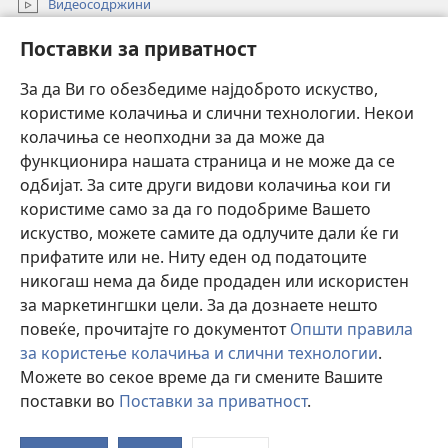
Видеосодржини
Пребарувај
Поставки за приватност
Помош
За да Ви го обезбедиме најдоброто искуство,
користиме колачиња и слични технологии. Некои
Прилози
колачиња се неопходни за да може да
(opens
new
функционира нашата страница и не може да се
window)
ОНЛАЈН БИБЛИОТЕКА Watchtower™
одбијат. За сите други видови колачиња кои ги
(opens
користиме само за да го подобриме Вашето
new
®
JW Hub
window)
искуство, можете самите да одлучите дали ќе ги
(opens
прифатите или не. Ниту еден од податоците
new
Watchtower Library
window)
никогаш нема да биде продаден или искористен
за маркетингшки цели. За да дознаете нешто
повеќе, прочитајте го документот
Општи правила
за користење колачиња и слични технологии
.
Copyright
© 2026 Watch Tower Bible and Tract Society of Pennsylvania.
Можете во секое време да ги смените Вашите
УСЛОВИ ЗА КОРИСТЕЊЕ
|
ПРИВАТНОСТ
|
ПОСТАВКИ ЗА
поставки во
Поставки за приватност
.
ПРИВАТНОСТ