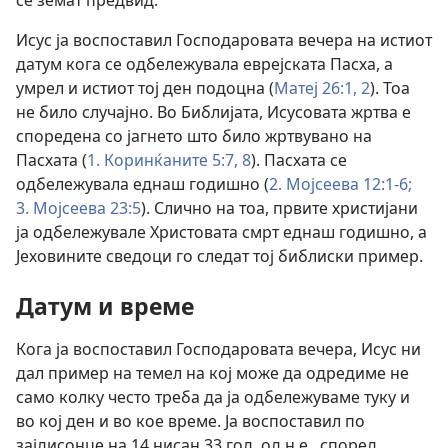
се земат предвид.
Исус ја воспоставил Господаровата вечера на истиот
датум кога се одбележувала еврејската Пасха, а
умрел и истиот тој ден подоцна (
Матеј 26:1, 2
). Тоа
не било случајно. Во Библијата, Исусовата жртва е
споредена со јагнето што било жртвувано на
Пасхата (
1. Коринќаните 5:7, 8
). Пасхата се
одбележувала еднаш годишно (
2. Мојсеева 12:1-6;
3. Мојсеева 23:5
). Слично на тоа, првите христијани
ја одбележувале Христовата смрт еднаш годишно, а
Јеховините сведоци го следат тој библиски пример.
Датум и време
Кога ја воспоставил Господаровата вечера, Исус ни
дал пример на темел на кој може да одредиме не
само колку често треба да ја одбележуваме туку и
во кој ден и во кое време. Ја воспоставил по
зајдисонце на 14 нисан 33 год. од н.е., според