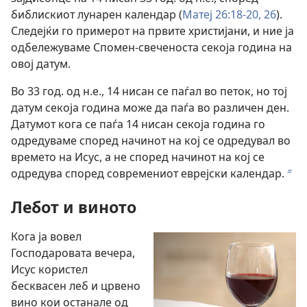
библискиот лунарен календар (
Матеј 26:18-20,
26
).
Следејќи го примерот на првите христијани, и ние ја
одбележуваме Спомен-свеченоста секоја година на
овој датум.
Во 33 год. од н.е., 14 нисан се паѓал во петок, но тој
датум секоја година може да паѓа во различен ден.
Датумот кога се паѓа 14 нисан секоја година го
одредуваме според начинот на кој се одредувал во
времето на Исус, а не според начинот на кој се
одредува според современиот еврејски календар.
b
Лебот и виното
Кога ја вовел
Господаровата вечера,
Исус користел
бесквасен леб и црвено
вино кои останале од