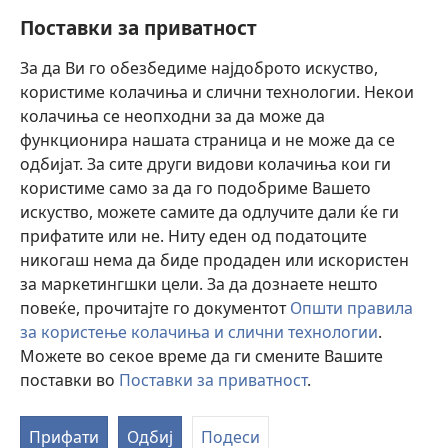
Пребарувај
Поставки за приватност
Помош
За да Ви го обезбедиме најдоброто искуство,
користиме колачиња и слични технологии. Некои
Прилози
колачиња се неопходни за да може да
(opens
new
функционира нашата страница и не може да се
window)
ОНЛАЈН БИБЛИОТЕКА Watchtower™
одбијат. За сите други видови колачиња кои ги
(opens
користиме само за да го подобриме Вашето
new
®
JW Hub
window)
искуство, можете самите да одлучите дали ќе ги
(opens
прифатите или не. Ниту еден од податоците
new
Watchtower Library
window)
никогаш нема да биде продаден или искористен
за маркетингшки цели. За да дознаете нешто
повеќе, прочитајте го документот
Општи правила
за користење колачиња и слични технологии
.
Можете во секое време да ги смените Вашите
Copyright
© 2026 Watch Tower Bible and Tract Society of Pennsylvania.
УСЛОВИ ЗА КОРИСТЕЊЕ
|
ПРИВАТНОСТ
|
ПОСТАВКИ ЗА
поставки во
Поставки за приватност
.
ПРИВАТНОСТ
Прифати
Одбиј
Подеси