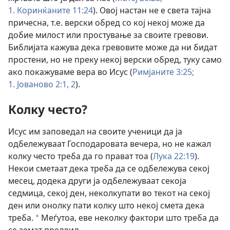
1. Коринќаните 11:24
). Овој настан не е света тајна
причесна, т.е. верски обред со кој некој може да
добие милост или простување за своите гревови.
Библијата кажува дека гревовите може да ни бидат
простени, но не преку некој верски обред, туку само
ако покажуваме вера во Исус (
Римјаните 3:25;
1. Јованово 2:1, 2
).
Колку често?
Исус им заповедал на своите ученици да ја
одбележуваат Господаровата вечера, но не кажал
колку често треба да го прават тоа (
Лука 22:19
).
Некои сметаат дека треба да се одбележува секој
месец, додека други ја одбележуваат секоја
седмица, секој ден, неколкупати во текот на секој
ден или онолку пати колку што некој смета дека
треба.
Меѓутоа, еве неколку фактори што треба да
a