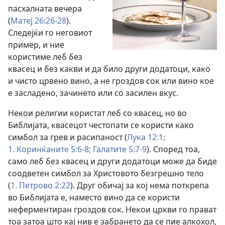
пасхалната вечера
(
Матеј 26:26-28
).
Следејќи го неговиот
пример, и ние
користиме леб без
квасец и без какви и да било други додатоци, како
и чисто црвено вино, а не гроздов сок или вино кое
е засладено, зачинето или со засилен вкус.
Некои религии користат леб со квасец, но во
Библијата, квасецот честопати се користи како
симбол за грев и расипаност (
Лука 12:1;
1. Коринќаните 5:6-8;
Галатите 5:7-9
). Според тоа,
само леб без квасец и други додатоци може да биде
соодветен симбол за Христовото безгрешно тело
(
1. Петрово 2:22
). Друг обичај за кој нема поткрепа
во Библијата е, наместо вино да се користи
неферментиран гроздов сок. Некои цркви го прават
тоа затоа што кај нив е забрането да се пие алкохол,