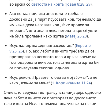
во врска со
светоста на крвта
(
Јован 8:28, 29
).
Ако во таа прилика апостолите требало
дословно да ја пијат Исусовата крв, тој немало да
им каже дека неговата крв „
ќе се
пролее за
мнозина“, што значи дека неговата крв сѐ уште
не била пролеана како жртва (
Матеј 26:28
).
Исус дал жртва „еднаш засекогаш“ (
Евреите
9:25, 26
). Но, ако лебот и виното требало да се
претвораат во неговото тело и крв за време на
Господаровата вечера, тогаш неговата жртва би
се принесувала секогаш одново.
Исус рекол: „Правете го ова за мој
спомен
“, а не
како „
жртва
за мене“ (
1. Коринќаните 11:24
).
Оние што веруваат во трансупстанцијација, односно
дека лебот и виното се претвораат во дословното
тело и крв на Исус, го темелат ова учење на некои