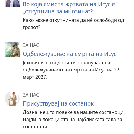
Во која смисла жртвата на Исус е
„откупнина за мнозина“?
Како може откупнината да нѐ ослободи од
гревот?
ЗА НАС
Одбележување на смртта на Исус
Јеховините сведоци те покануваат на
одбележувањето на смртта на Исус на 22
март 2027.
ЗА НАС
Присуствувај на состанок
Дознај нешто повеќе за нашите состаноци.
Најди ја локацијата на најблиската сала за
состаноци.