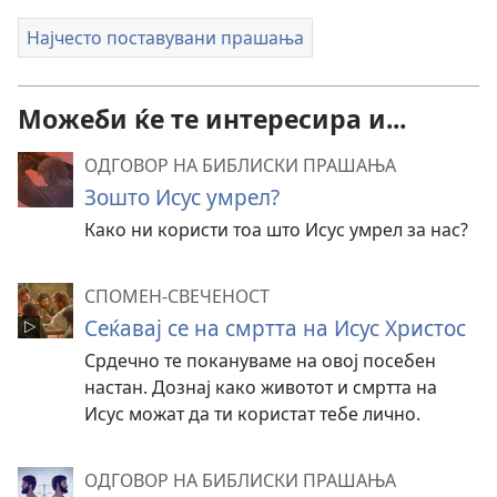
Најчесто поставувани прашања
Можеби ќе те интересира и...
ОДГОВОР НА БИБЛИСКИ ПРАШАЊА
Зошто Исус умрел?
Како ни користи тоа што Исус умрел за нас?
СПОМЕН-СВЕЧЕНОСТ
Сеќавај се на смртта на Исус Христос
Срдечно те покануваме на овој посебен
настан. Дознај како животот и смртта на
Исус можат да ти користат тебе лично.
ОДГОВОР НА БИБЛИСКИ ПРАШАЊА