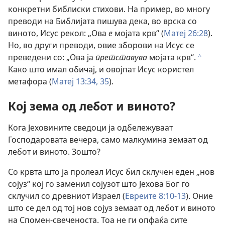
конкретни библиски стихови. На пример, во многу
преводи на Библијата пишува дека, во врска со
виното, Исус рекол: „Ова
е
мојата крв“ (
Матеј 26:28
).
Но, во други преводи, овие зборови на Исус се
преведени со: „Ова ја
претставува
мојата крв“.
c
Како што имал обичај, и овојпат Исус користел
метафора (
Матеј 13:34, 35
).
Кој зема од лебот и виното?
Кога Јеховините сведоци ја одбележуваат
Господаровата вечера, само малкумина земаат од
лебот и виното. Зошто?
Со крвта што ја пролеал Исус бил склучен еден „нов
сојуз“ кој го заменил сојузот што Јехова Бог го
склучил со древниот Израел (
Евреите 8:10-13
). Оние
што се дел од тој нов сојуз земаат од лебот и виното
на Спомен-свеченоста. Тоа не ги опфаќа сите