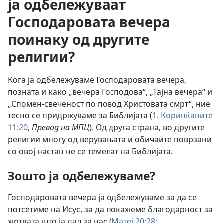
ја одбележуваат
Господаровата вечера
поинаку од другите
религии?
Кога ја одбележуваме Господаровата вечера,
позната и како „вечера Господова“, „Тајна вечера“ и
„Спомен-свеченост по повод Христовата смрт“, ние
тесно се придржуваме за Библијата (
1. Коринќаните
11:20
,
Превод на МПЦ
). Од друга страна, во другите
религии многу од верувањата и обичаите поврзани
со овој настан не се темелат на Библијата.
Зошто ја одбележуваме?
Господаровата вечера ја одбележуваме за да се
потсетиме на Исус, за да покажеме благодарност за
жртвата што ја дал за нас (
Матеј 20:28;