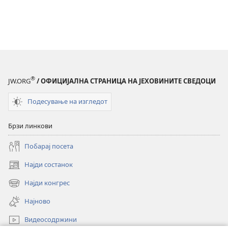
®
JW.ORG
/ ОФИЦИЈАЛНА СТРАНИЦА НА ЈЕХОВИНИТЕ СВЕДОЦИ
Подесување на изгледот
Брзи линкови
Побарај посета
Најди состанок
(opens
new
Најди конгрес
(opens
window)
new
Најново
window)
Видеосодржини