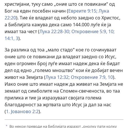
христијани, туку само „оние што се повикани“ од
Бог на еден посебен начин (
Евреите 9:15;
Лука
22:20
). Тие ќе владеат од небото заедно со Христос,
а Библијата кажува дека само 144.000 луѓе ќе ја
имаат таа чест (
Лука 22:28-30;
Откровение 5:9, 10;
14:1,
3
).
За разлика од тоа „мало стадо“ кое го сочинуваат
оние што се повикани да владеат заедно со Исус,
еден огромен број луѓе имаат надеж дека ќе бидат
дел од едно „големо мноштво“ кои ќе добијат вечен
живот на Земјата (
Лука 12:32;
Откровение 7:9, 10
).
Иако оние што имаат надеж да живеат на Земјата не
земаат од симболите на Спомен-свеченоста, во таа
прилика и тие ја изразуваат својата голема
благодарност за жртвата што Исус ја дал за нас
(
1. Јованово 2:2
).
Во некои преводи на Библијата изразот „онолку пати колку
a