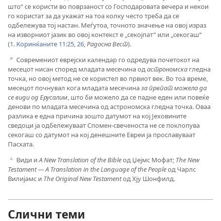
што“ се користи во поврзаност со Господаровата вечера и некои
го користат за да укажат на тоа колку често треба да се
одбележува тој настан. Меѓутоа, точното значење на овој израз
на изворниот јазик во овој контекст е „секојпат“ или „секогаш“
(
1. Коринќаните 11:25, 26
,
Радосна Вест
).
Современиот еврејски календар го одредува почетокот на
b
месецот нисан според младата месечина од
астрономска
гледна
точка, но овој метод не се користел во првиот век. Во тоа време,
месецот почнувал кога младата месечина
за првпат можела да
се види од Ерусалим
, што би можело да се падне еден или повеќе
денови по младата месечина од астрономска гледна точка. Оваа
разлика е една причина зошто датумот на кој Јеховините
сведоци ја одбележуваат Спомен-свеченоста не се поклопува
секогаш со датумот на кој денешните Евреи ја прославуваат
Пасхата.
Види и
A New Translation of the Bible
од Џејмс Мофат;
The New
c
Testament — A Translation in the Language of the People
од Чарлс
Вилијамс и
The Original New Testament
од Хју Шонфилд.
Слични теми