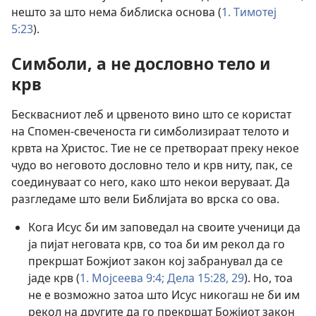
нешто за што нема библиска основа (
1. Тимотеј
5:23
).
Симболи, а не дословно тело и
крв
Бесквасниот леб и црвеното вино што се користат
на Спомен-свеченоста ги симболизираат телото и
крвта на Христос. Тие не се претвораат преку некое
чудо во неговото дословно тело и крв ниту, пак, се
соединуваат со него, како што некои веруваат. Да
разгледаме што вели Библијата во врска со ова.
Кога Исус би им заповедал на своите ученици да
ја пијат неговата крв, со тоа би им рекол да го
прекршат Божјиот закон кој забранувал да се
јаде крв (
1. Мојсеева 9:4;
Дела 15:28, 29
). Но, тоа
не е возможно затоа што Исус никогаш не би им
рекол на другите да го прекршат Божјиот закон