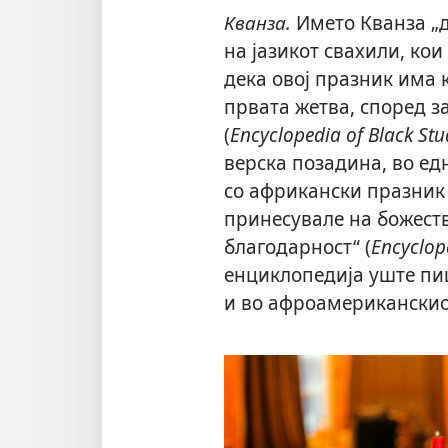
Кванза.
Името Кванза „д
на јазикот свахили, кои
дека овој празник има 
првата жетва, според з
(
Encyclopedia of Black Stu
верска позадина, во ед
со африкански празник 
принесувале на божеств
благодарност“ (
Encyclope
енциклопедија уште пиш
и во афроамериканскио