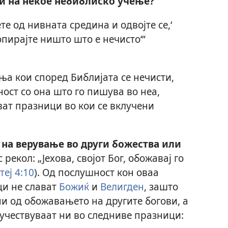
и на некое небиблиско учење?
те од нивната средина и одвојте се,‘
допирајте ништо што е нечисто‘“
ња кои според Библијата се нечисти,
ност со она што го пишува во неа,
ват празници во кои се вклучени
 на верување во други божества или
 рекол: „Јехова, својот Бог, обожавај го
теј 4:10
). Од послушност кон оваа
ци не слават
Божиќ
и
Велигден
, зашто
и од обожавањето на другите богови, а
е учествуваат ни во следниве празници: