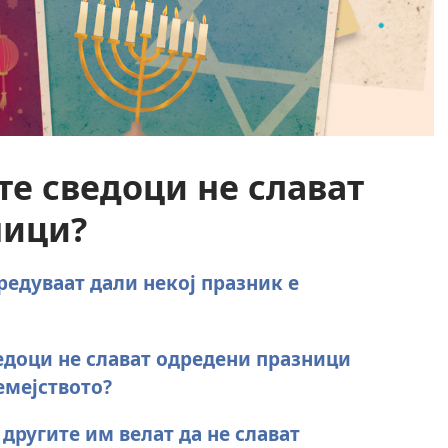
те сведоци не слават
ници?
редуваат дали некој празник е
едоци не слават одредени празници
семејството?
другите им велат да не слават