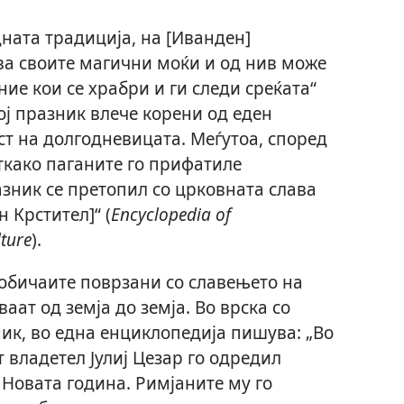
ната традиција, на [Иванден]
ва своите магични моќи и од нив може
ие кои се храбри и ги следи среќата“
вој празник влече корени од еден
ст на долгодневицата. Меѓутоа, според
ткако паганите го прифатиле
азник се претопил со црковната слава
н Крстител]“ (
Encyclopedia of
ture
).
 обичаите поврзани со славењето на
аат од земја до земја. Во врска со
ник, во една енциклопедија пишува: „Во
от владетел Јулиј Цезар го одредил
 Новата година. Римјаните му го