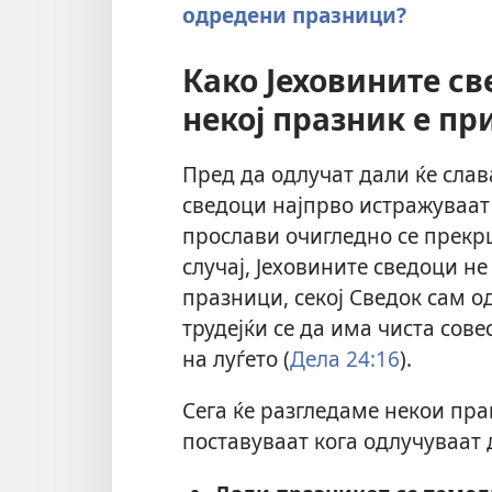
одредени празници?
Како Јеховините с
некој празник е пр
Пред да одлучат дали ќе слав
сведоци најпрво истражуваат 
прослави очигледно се прекр
случај, Јеховините сведоци не
празници, секој Сведок сам од
трудејќи се да има чиста сове
на луѓето (
Дела 24:16
).
Сега ќе разгледаме некои пра
поставуваат кога одлучуваат 