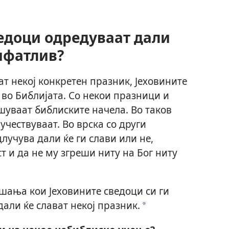
ведоци одредуваат дали
ифатлив?
ат некој конкретен празник, Јеховините
во Библијата. Со некои празници и
шуваат библиските начела. Во таков
 учествуваат. Во врска со други
лучува дали ќе ги слави или не,
ст и да не му згреши ниту на Бог ниту
шања кои Јеховините сведоци си ги
дали ќе слават некој празник.
a