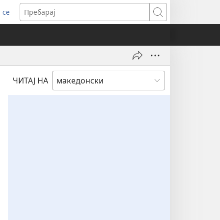
 се
ens
Пребарај
dow)
ЧИТАЈ НА