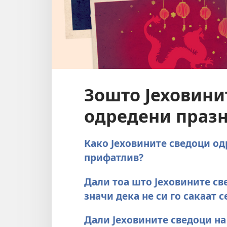
Зошто Јеховини
одредени праз
Како Јеховините сведоци од
прифатлив?
Дали тоа што Јеховините св
значи дека не си го сакаат 
Дали Јеховините сведоци на 