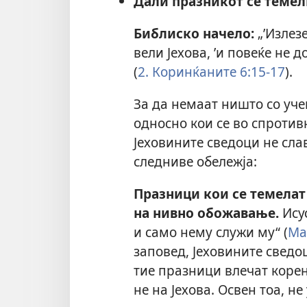
Дали празникот се темел
Библиско начело:
„’Излезе
вели Јехова, ’и повеќе не 
(
2. Коринќаните 6:15-17
).
За да немаат ништо со уче
односно кои се во спротив
Јеховините сведоци не сла
следниве обележја:
Празници кои се темелат
на нивно обожавање.
Исус
и само нему служи му“ (
Ма
заповед, Јеховините сведо
тие празници влечат корен
не на Јехова. Освен тоа, н