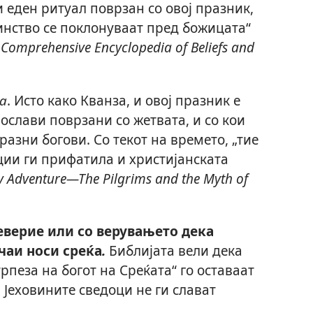
и еден ритуал поврзан со овој празник,
инство се поклонуваат пред божицата“
 Comprehensive Encyclopedia of Beliefs and
а
. Исто како Кванза, и овој празник е
ослави поврзани со жетвата, и со кои
разни богови. Со текот на времето, „тие
ии ги прифатила и христијанската
y Adventure​—The Pilgrims and the Myth of
еверие или со верувањето дека
чаи носи среќа
.
Библијата вели дека
рпеза на богот на Среќата“ го оставаат
а Јеховините сведоци не ги слават