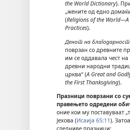
the World Dictionary
). Пр
„жените од едно домаќ
(
Religions of the World​—A
Practices
).
Денот на благодарност
поврзан со древните пр
им се оддавала чест на 
древни народни традиц
црква“ (
A Great and Godl
the First Thanksgiving
).
Празници поврзани со су
правењето одредени оби
оние кои му поставуваат „т
Јехова (
Исаија 65:11
). Зато
следниве празници: