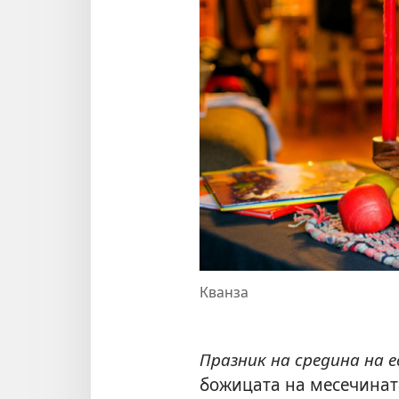
Кванза
Празник на средина на 
божицата на месечината