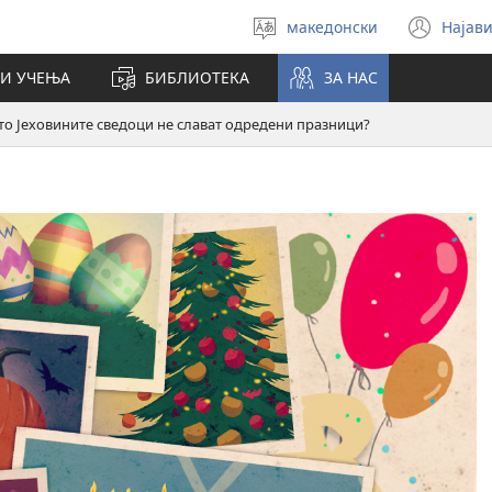
македонски
Најави
Избери
(op
јазик
new
И УЧЕЊА
БИБЛИОТЕКА
ЗА НАС
win
о Јеховините сведоци не слават одредени празници?