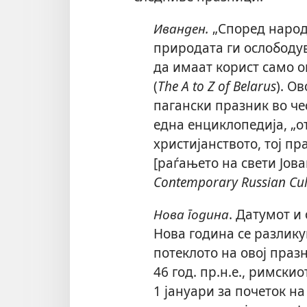
Иванден.
„Според народ
природата ги ослободу
да имаат корист само он
(
The A to Z of Belarus
). О
пагански празник во че
една енциклопедија, „о
христијанството, тој пр
[раѓањето на свети Јова
Contemporary Russian Cul
Нова година
. Датумот и
Нова година се разликув
потеклото на овој праз
46 год. пр.н.е., римски
1 јануари за почеток на