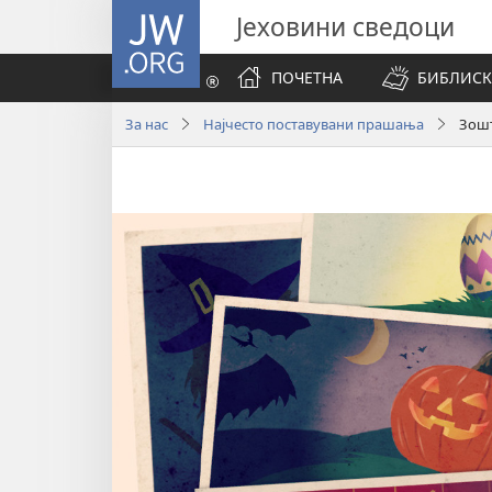
JW.ORG
Јеховини сведоци
ПОЧЕТНА
БИБЛИСК
За нас
Најчесто поставувани прашања
Зошт