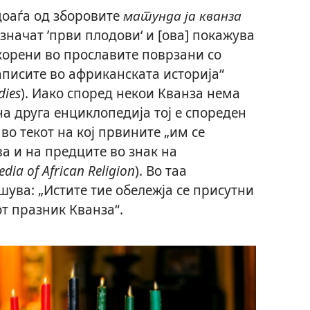
оаѓа од зборовите
матунда ја кванза
 значат ’први плодови‘ и [ова] покажува
корени во прославите поврзани со
аписите во африканската историја“
dies
). Иако според некои Кванза нема
на друга енциклопедија тој е спореден
во текот на кој првините „им се
а и на предците во знак на
dia of African Religion
). Во таа
ува: „Истите тие обележја се присутни
т празник Кванза“.