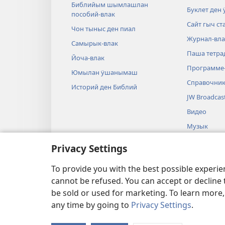
Библийым шымлашлан
Буклет ден
пособий-влак
Сайт гыч ст
Чон тыныс ден пиал
Журнал-вла
Самырык-влак
Паша тетра
Йоча-влак
Программе
Юмылан ӱшанымаш
Справочник
Историй ден Библий
JW Broadcas
Видео
Музык
Аудиопоста
Privacy Settings
Библийым 
To provide you with the best possible experi
cannot be refused. You can accept or decline 
be sold or used for marketing. To learn more
any time by going to
Privacy Settings
.
ПАЙДАЛАНЫМАШ У