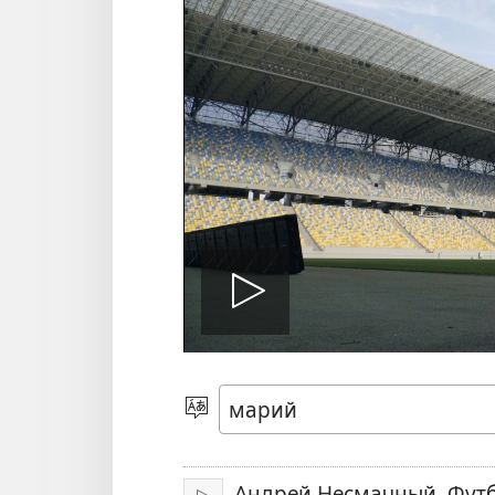
Видеом
модыкта
Йылмым
ойырен
налаш
Андрей Несмачный. Фут