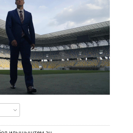
ш
бол илышыштем эн