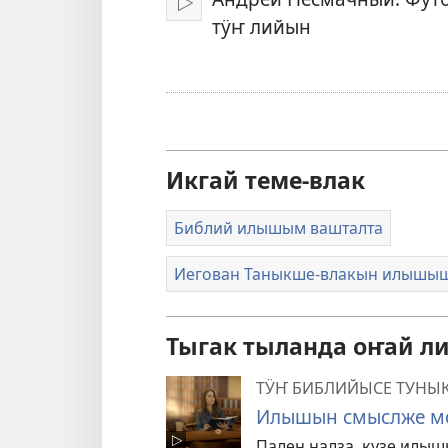
Модыкташ
тӱҥ лийын
Икгай теме-влак
Библий илышым вашталта
Иегован Таныкше-влакын илышышт
Тыгак тыланда оҥай л
ТӰҤ БИБЛИЙЫСЕ ТУНЫ
Илышын смыслже м
Пален налза, кузе илы