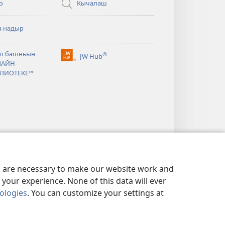
окне)
о
Кычалаш
а надыр
тся
л башньын
®
JW Hub
(открывается
АЙН-
тся
в
ЛИОТЕКЕ™
новом
окне)
es are necessary to make our website work and
your experience. None of this data will ever
nologies
. You can customize your settings at
ФИДЕНЦИАЛЬНОСТИ