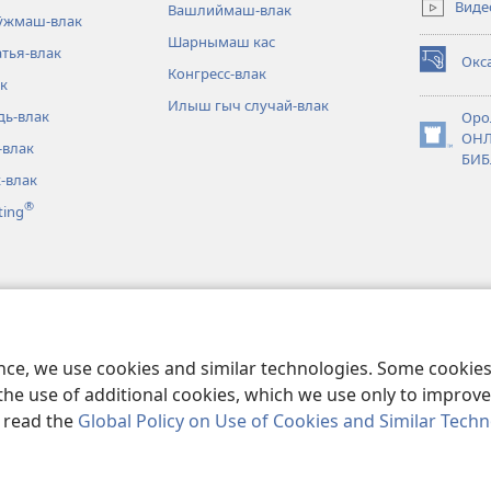
Виде
Вашлиймаш-влак
новом
 ӱжмаш-влак
окне)
Шарнымаш кас
атья-влак
Окс
(открывае
Конгресс-влак
к
в
Илыш гыч случай-влак
новом
дь-влак
Оро
окне)
ОНЛ
-влак
(открывае
БИБ
в
-влак
новом
®
окне)
ting
новко-влак
сылне лудмаш
ence, we use cookies and similar technologies. Some cooki
the use of additional cookies, which we use only to improve 
, read the
Global Policy on Use of Cookies and Similar Tech
Copyright
© 2026 Watch Tower Bible and Tract Society of Pennsylvania.
СЛОВИЙ
|
КОНФИДЕНЦИАЛЬНОСТЬ ПОЛИТИКЕ
|
НАСТРОЙКИ КОН