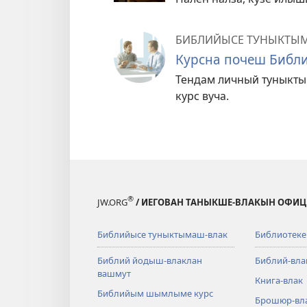
БИБЛИЙЫСЕ ТУНЫКТЫ
Курсна почеш Библ
Тендам личный туныкт
курс вуча.
®
JW.ORG
/ ИЕГОВАН ТАНЫКШЕ-ВЛАКЫН ОФИ
Библийысе туныктымаш-влак
Библиотеке
Библий йодыш-влаклан
Библий-вла
вашмут
Книга-влак
Библийым шымлыме курс
Брошюр-вл