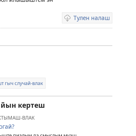
Тулен налаш
Видеом
тулен
налашлан
вариант-
влак
 гыч случай-влак
ийын кертеш
КТЫМАШ-ВЛАК
огай?
шыште пиалым да смыслым муаш.