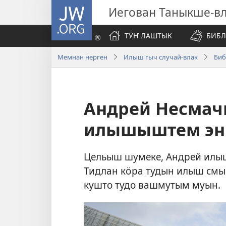
JW.ORG
Иегован Таныкше-в
ТӰҤ ЛАШТЫК
БИБЛ
Мемнан нерген
Илыш гыч случай-влак
Биб
Андрей Несмач
илышыштем эн
Цельыш шумеке, Андрей илыш
Тидлан кӧра тудын илыш смыс
кушто тудо вашмутым муын.