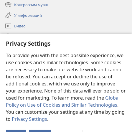
в
Конгрессым муаш
(открывается
новом
в
окне)
У информаций
новом
окне)
Видео
Кычалаш
Privacy Settings
Окса надыр
(открывается
To provide you with the best possible experience, we
в
use cookies and similar technologies. Some cookies
новом
Орол башньын ОНЛАЙН-БИБЛИОТЕКЕ™
are necessary to make our website work and cannot
(открывается
окне)
в
be refused. You can accept or decline the use of
®
JW Hub
новом
additional cookies, which we use only to improve
(открывается
окне)
в
your experience. None of this data will ever be sold or
новом
used for marketing. To learn more, read the
Global
окне)
Policy on Use of Cookies and Similar Technologies
.
Copyright
© 2026 Watch Tower Bible and Tract Society of Pennsylvania.
You can customize your settings at any time by going
ПАЙДАЛАНЫМАШ УСЛОВИЙ
|
КОНФИДЕНЦИАЛЬНОСТЬ
to
Privacy Settings
.
ПОЛИТИКЕ
|
НАСТРОЙКИ КОНФИДЕНЦИАЛЬНОСТИ