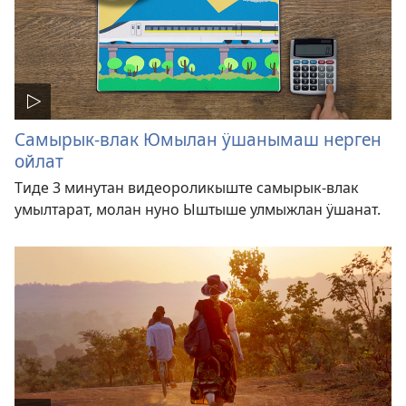
Самырык-влак Юмылан ӱшанымаш нерген
ойлат
Тиде 3 минутан видеороликыште самырык-влак
умылтарат, молан нуно Ыштыше улмыжлан ӱшанат.