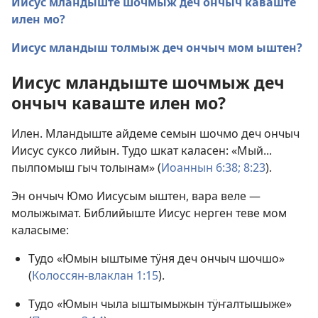
Иисус мландыште шочмыж деч ончыч каваште
илен мо?
Иисус мландыш толмыж деч ончыч мом ыштен?
Иисус мландыште шочмыж деч
ончыч каваште илен мо?
Илен. Мландыште айдеме семын шочмо деч ончыч
Иисус суксо лийын. Тудо шкат каласен: «Мый...
пылпомыш гыч толынам» (
Иоаннын 6:38;
8:23
).
Эн ончыч Юмо Иисусым ыштен, вара веле —
молыжымат. Библийыште Иисус нерген теве мом
каласыме:
Тудо «Юмын ыштыме тӱня деч ончыч шочшо»
(
Колоссян-влаклан 1:15
).
Тудо «Юмын чыла ыштымыжын тӱҥалтышыже»