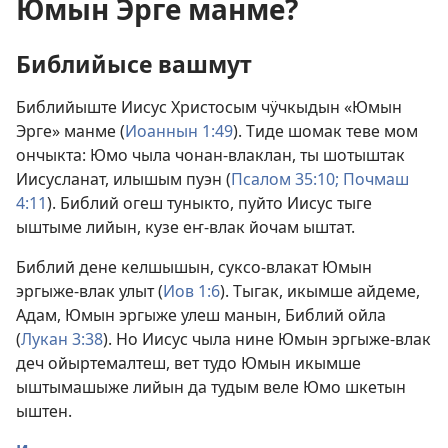
Юмын Эрге манме?
Библийысе вашмут
Библийыште Иисус Христосым чӱчкыдын «Юмын
Эрге» манме (
Иоаннын 1:49
). Тиде шомак теве мом
ончыкта: Юмо чыла чонан-влаклан, ты шотыштак
Иисусланат, илышым пуэн (
Псалом 35:10;
Почмаш
4:11
). Библий огеш туныкто, пуйто Иисус тыге
ыштыме лийын, кузе еҥ-влак йочам ыштат.
Библий дене келшышын, суксо-влакат Юмын
эргыже-влак улыт (
Иов 1:6
). Тыгак, икымше айдеме,
Адам, Юмын эргыже улеш манын, Библий ойла
(
Лукан 3:38
). Но Иисус чыла нине Юмын эргыже-влак
деч ойыртемалтеш, вет тудо Юмын икымше
ыштымашыже лийын да тудым веле Юмо шкетын
ыштен.