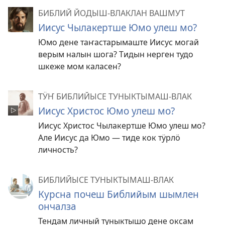
БИБЛИЙ ЙОДЫШ-ВЛАКЛАН ВАШМУТ
Иисус Чылакертше Юмо улеш мо?
Юмо дене таҥастарымаште Иисус могай
верым налын шога? Тидын нерген тудо
шкеже мом каласен?
ТӰҤ БИБЛИЙЫСЕ ТУНЫКТЫМАШ-ВЛАК
Иисус Христос Юмо улеш мо?
Иисус Христос Чылакертше Юмо улеш мо?
Але Иисус да Юмо — тиде кок тӱрлӧ
личность?
БИБЛИЙЫСЕ ТУНЫКТЫМАШ-ВЛАК
Курсна почеш Библийым шымлен
ончалза
Тендам личный туныктышо дене оксам