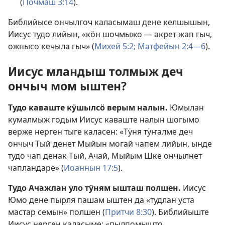
(
Почмаш 3:14
).
Библийысе ончылгоч каласымаш дене келшышын,
Иисус тудо лийын, «кӧн шочмыжо — акрет жап гыч,
ожнысо кечыла гыч» (
Михей 5:2;
Матфейын 2:4—6
).
Иисус мландыш толмыж деч
ончыч мом ыштен?
Тудо каваште кӱшылсӧ верым налын.
Юмылан
кумалмыж годым Иисус каваште налын шогымо
верже нерген тыге каласен: «Тӱня тӱҥалме деч
ончыч Тый денет Мыйын могай чапем лийын, ынде
тудо чап денак Тый, Ачай, Мыйым Шке ончылнет
чапландаре» (
Иоаннын 17:5
).
Тудо Ачажлан уло тӱням ышташ полшен.
Иисус
Юмо дене пырля пашам ыштен да «тудлан уста
мастар семын» полшен (
Притчи 8:30
). Библийыште
Иисус нерген каласыме: «пылпомышто,