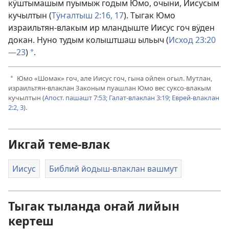
кӱштымашым пуымыж годым Юмо, очыни, Иисусым
кучылтын (
Тӱҥалтыш 2:16, 17
). Тыгак Юмо
израильтян-влакым ир мландыште Иисус гоч вӱден
докан. Нуно тудым колыштшаш ыльыч (
Исход 23:20
—23
)
.
a
Юмо «Шомак» гоч, але Иисус гоч, гына ойлен огыл. Мутлан,
a
израильтян-влаклан Законым пуашлан Юмо вес суксо-влакым
кучылтын (
Апост. пашашт 7:53;
Галат-влаклан 3:19;
Еврей-влаклан
2:2, 3
).
Икгай теме-влак
Иисус
Библий йодыш-влаклан вашмут
Тыгак тыланда оҥай лийын
кертеш