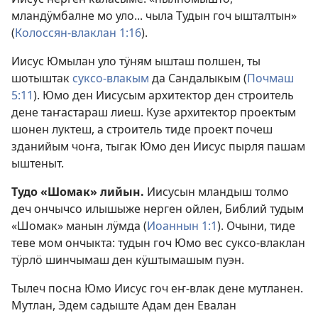
мландӱмбалне мо уло... чыла Тудын гоч ышталтын»
(
Колоссян-влаклан 1:16
).
Иисус Юмылан уло тӱням ышташ полшен, ты
шотыштак
суксо-влакым
да Сандалыкым (
Почмаш
5:11
). Юмо ден Иисусым архитектор ден строитель
дене таҥастараш лиеш. Кузе архитектор проектым
шонен луктеш, а строитель тиде проект почеш
зданийым чоҥа, тыгак Юмо ден Иисус пырля пашам
ыштеныт.
Тудо «Шомак» лийын.
Иисусын мландыш толмо
деч ончычсо илышыже нерген ойлен, Библий тудым
«Шомак» манын лӱмда (
Иоаннын 1:1
). Очыни, тиде
теве мом ончыкта: тудын гоч Юмо вес суксо-влаклан
тӱрлӧ шинчымаш ден кӱштымашым пуэн.
Тылеч посна Юмо Иисус гоч еҥ-влак дене мутланен.
Мутлан, Эдем садыште Адам ден Евалан