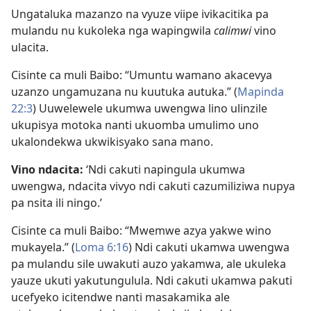
Ungataluka mazanzo na vyuze viipe ivikacitika pa
mulandu nu kukoleka nga wapingwila
calimwi
vino
ulacita.
Cisinte ca muli Baibo: “Umuntu wamano akacevya
uzanzo ungamuzana nu kuutuka autuka.” (
Mapinda
22:3
) Uuwelewele ukumwa uwengwa lino ulinzile
ukupisya motoka nanti ukuomba umulimo uno
ukalondekwa ukwikisyako sana mano.
Vino ndacita:
‘Ndi cakuti napingula ukumwa
uwengwa, ndacita vivyo ndi cakuti cazumiliziwa nupya
pa nsita ili ningo.’
Cisinte ca muli Baibo: “Mwemwe azya yakwe wino
mukayela.” (
Loma 6:16
) Ndi cakuti ukamwa uwengwa
pa mulandu sile uwakuti auzo yakamwa, ale ukuleka
yauze ukuti yakutungulula. Ndi cakuti ukamwa pakuti
ucefyeko icitendwe nanti masakamika ale