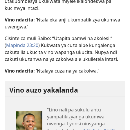
utakuombesya ukukwata miyele ikalondekwa pa
kucimvya intazi.
Vino ndacita:
‘Ntalaleka anji ukumpatikizya ukumwa
uwengwa.’
Cisinte ca muli Baibo: “Utapita pamwi na akolesi.”
(
Mapinda 23:20
) Kukwata ya cuza aipe kungalenga
cakutalila ukucita vino wapanga ukucita. Nupya ndi
cakuti ukuzanwa na ya cakolwa ale ukuiletela intazi.
Vino ndacita:
‘Ntalaya cuza na ya cakolwa.’
Vino auzo yakalanda
“Lino nali pa sukulu antu
yampatikizyanga ukumwa
uwenga. Lyonsi niusyanga