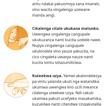
antu ndakai yakuomvya sana intaneti,
vino wacita vingalenga uzewane
manda aingi.
Cikalenga citale ukukana matunko.
Uwengwa ungalenga cangupale
ukukuzanza nanti kucita uzelele nawe.
Nupya cingalenga cangupale
ukulondela vino yauze yakucita, na
cico cingaleta uwavya nauze nanti
kucita ivintu ivitazumiliziwa.
Kuteekwa uzya.
Yamwi akalondelezya
pa vintu yalanda ukuti nga watandika
ukumwa uwengwa lino ucili mwance
cilalenga uteekwe uzya. Ndi cakuti
ukamwa pakuti ucefyeko masakamika,
kuzukilwa nanti citendwe cingakutalila