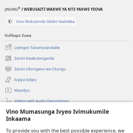
®
JW.ORG
/ WEBUSAITI WAKWE YA NTE YAKWE YEOVA
Vino Mukulonda Sikilini Yaaloleka
Kufikapo Zuwa
Leengini Tukamutandalile
Zanini Kwakulonganila
(opens
new
Zanini Ukongano wa Citungu
(opens
window)
new
Ivipya Ivilipo
window)
Mavidyo
Videos with Audio Descriptions
Vino Mumasunga Ivyeo Ivimukumile
Londini
Inkaama
Kupeela Uwiila
(opens
To provide you with the best possible experience, we