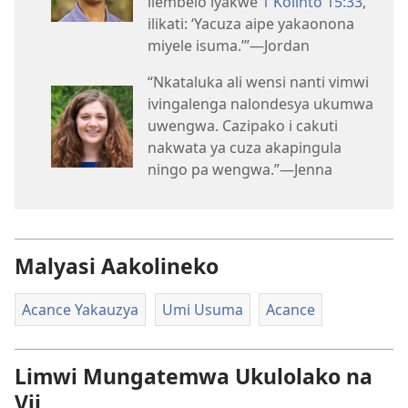
ilembelo lyakwe
1 Kolinto 15:33
,
ilikati: ‘Yacuza aipe yakaonona
miyele isuma.’”—Jordan
“Nkataluka ali wensi nanti vimwi
ivingalenga nalondesya ukumwa
uwengwa. Cazipako i cakuti
nakwata ya cuza akapingula
ningo pa wengwa.”—Jenna
Malyasi Aakolineko
Acance Yakauzya
Umi Usuma
Acance
Limwi Mungatemwa Ukulolako na
Vii