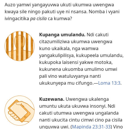
Auzo yamwi yangayuvwa ukuti ukumwa uwengwa
kwaya sile ningo pakuti uye ni nsansa. Nomba i vyani
ivingacitika
pa cisila
ca kumwa?
Kupanga umulandu.
Ndi cakuti
citazumiliziwa ukumwa uwengwa
kuno ukaikala, nga wamwa
yangakulipilisya, kukupeela umulandu,
kukupoka laisensi yakwe motoka,
kukunena ukuomba umulimo umwi
pali vino watuluvyanya nanti
ukukunyepa mu cifungo.—
Loma 13:3
.
Kuzewana.
Uwengwa ukalenga
umuntu ukuta ukuvwa insonyi. Ndi
cakuti utumwa uwengwa ungalanda
nanti ukucita cintu cimwi cino pa cisila
unguvwa uwi. (
Mapinda 23:31-33
) Vino