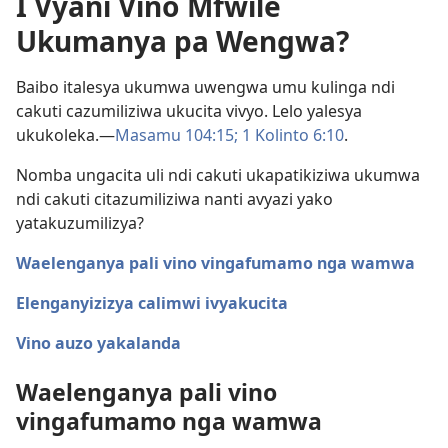
I Vyani Vino Mfwile
Ukumanya pa Wengwa?
Baibo italesya ukumwa uwengwa umu kulinga ndi
cakuti cazumiliziwa ukucita vivyo. Lelo yalesya
ukukoleka.—
Masamu 104:15;
1 Kolinto 6:10
.
Nomba ungacita uli ndi cakuti ukapatikiziwa ukumwa
ndi cakuti citazumiliziwa nanti avyazi yako
yatakuzumilizya?
Waelenganya pali vino vingafumamo nga wamwa
Elenganyizizya calimwi ivyakucita
Vino auzo yakalanda
Waelenganya pali vino
vingafumamo nga wamwa