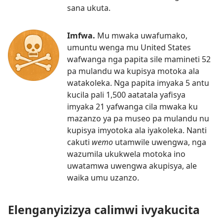
sana ukuta.
Imfwa.
Mu mwaka uwafumako,
umuntu wenga mu United States
wafwanga nga papita sile mamineti 52
pa mulandu wa kupisya motoka ala
watakoleka. Nga papita imyaka 5 antu
kucila pali 1,500 aatatala yafisya
imyaka 21 yafwanga cila mwaka ku
mazanzo ya pa museo pa mulandu nu
kupisya imyotoka ala iyakoleka. Nanti
cakuti
wemo
utamwile uwengwa, nga
wazumila ukukwela motoka ino
uwatamwa uwengwa akupisya, ale
waika umu uzanzo.
Elenganyizizya calimwi ivyakucita