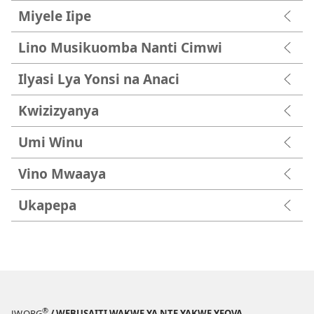
Miyele Iipe
Lino Musikuomba Nanti Cimwi
Ilyasi Lya Yonsi na Anaci
Kwizizyanya
Umi Winu
Vino Mwaaya
Ukapepa
®
JW.ORG
/ WEBUSAITI WAKWE YA NTE YAKWE YEOVA