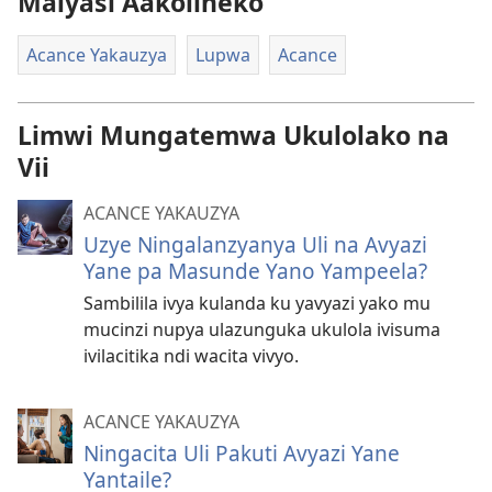
Malyasi Aakolineko
Acance Yakauzya
Lupwa
Acance
Limwi Mungatemwa Ukulolako na
Vii
ACANCE YAKAUZYA
Uzye Ningalanzyanya Uli na Avyazi
Yane pa Masunde Yano Yampeela?
Sambilila ivya kulanda ku yavyazi yako mu
mucinzi nupya ulazunguka ukulola ivisuma
ivilacitika ndi wacita vivyo.
ACANCE YAKAUZYA
Ningacita Uli Pakuti Avyazi Yane
Yantaile?