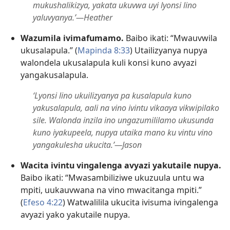
mukushalikizya, yakata ukuvwa uyi lyonsi lino
yaluvyanya.’—Heather
Wazumila ivimafumamo.
Baibo ikati: “Mwauvwila
ukusalapula.” (
Mapinda 8:33
) Utailizyanya nupya
walondela ukusalapula kuli konsi kuno avyazi
yangakusalapula.
‘Lyonsi lino ukuilizyanya pa kusalapula kuno
yakusalapula, aali na vino ivintu vikaaya vikwipilako
sile. Walonda inzila ino ungazumililamo ukusunda
kuno iyakupeela, nupya utaika mano ku vintu vino
yangakulesha ukucita.’—Jason
Wacita ivintu vingalenga avyazi yakutaile nupya.
Baibo ikati: “Mwasambiliziwe ukuzuula untu wa
mpiti, uukauvwana na vino mwacitanga mpiti.”
(
Efeso 4:22
) Watwalilila ukucita ivisuma ivingalenga
avyazi yako yakutaile nupya.