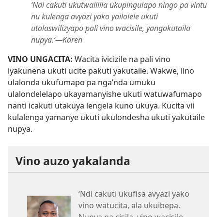
‘Ndi cakuti ukutwalilila ukupingulapo ningo pa vintu
nu kulenga avyazi yako yailolele ukuti
utalaswilizyapo pali vino wacisile, yangakutaila
nupya.’—Karen
VINO UNGACITA:
Wacita ivicizile na pali vino
iyakunena ukuti ucite pakuti yakutaile. Wakwe, lino
ulalonda ukufumapo pa nga’nda umuku
ulalondelelapo ukayamanyishe ukuti watuwafumapo
nanti icakuti utakuya lengela kuno ukuya. Kucita vii
kulalenga yamanye ukuti ukulondesha ukuti yakutaile
nupya.
Vino auzo yakalanda
‘Ndi cakuti ukufisa avyazi yako
vino watucita, ala ukuibepa.