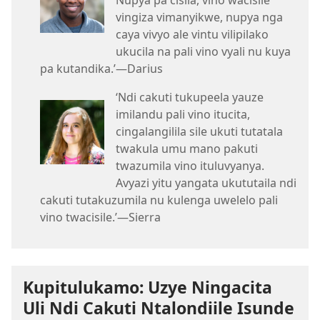
Nupya pa cisila, vino wacisile
vingiza vimanyikwe, nupya nga
caya vivyo ale vintu vilipilako
ukucila na pali vino vyali nu kuya
pa kutandika.’—Darius
‘Ndi cakuti tukupeela yauze
imilandu pali vino itucita,
cingalangilila sile ukuti tutatala
twakula umu mano pakuti
twazumila vino ituluvyanya.
Avyazi yitu yangata ukututaila ndi
cakuti tutakuzumila nu kulenga uwelelo pali
vino twacisile.’—Sierra
Kupitulukamo: Uzye Ningacita
Uli Ndi Cakuti Ntalondiile Isunde