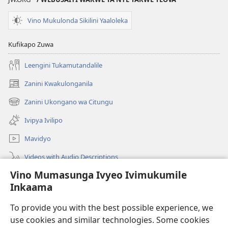
Vino Mukulonda Sikilini Yaaloleka
Kufikapo Zuwa
Leengini Tukamutandalile
Zanini Kwakulonganila
(opens
new
Zanini Ukongano wa Citungu
(opens
window)
new
Ivipya Ivilipo
window)
Mavidyo
Videos with Audio Descriptions
Vino Mumasunga Ivyeo Ivimukumile
Londini
Inkaama
Kupeela Uwiila
(opens
To provide you with the best possible experience, we
new
use cookies and similar technologies. Some cookies
window)