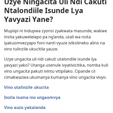
Uzye Ningacita Uli Ndi Cakuti
Ntalondiile Isunde Lya
Yavyazi Yane?
Mupiipi ni indupwa zyonsi zyakwata masunde, wakwe
insita yakuwelelapo pa ng’anda, utali wa nsita
iyakuomvezyapo foni nanti vyuze ivikolineko alino na
vino tulinzile ukucitila yauze.
Uzye ungacita uli ndi cakuti utalondile isunde lya
yavyazi yako? Utanga usenule ivyativicitika, nomba kuli
vino ungacita pakuti ivintu vitipilako. Cipande cii
cimakwazwa ukumanya kumanya vino ungacita vivyo.
Vino utalinzile ukucita
Inzila isuma ino ungaomvya
Vino auzo yakalanda