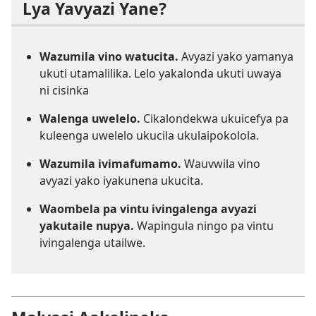
Lya Yavyazi Yane?
Wazumila vino watucita.
Avyazi yako yamanya
ukuti utamalilika. Lelo yakalonda ukuti uwaya
ni cisinka
Walenga uwelelo.
Cikalondekwa ukuicefya pa
kuleenga uwelelo ukucila ukulaipokolola.
Wazumila ivimafumamo.
Wauvwila vino
avyazi yako iyakunena ukucita.
Waombela pa vintu ivingalenga avyazi
yakutaile nupya.
Wapingula ningo pa vintu
ivingalenga utailwe.