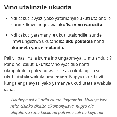
Vino utalinzile ukucita
Ndi cakuti avyazi yako yatamanyile ukuti utalondile
isunde, limwi ungeziwa
ukufisa vino watucita.
Ndi cakuti yatamanyile ukuti utalondile isunde,
limwi ungeziwa ukutandika
ukuipokolola
nanti
ukupeela yauze mulandu.
Pali vii pasi inzila isuma ino ungaomvya. U mulandu ci?
Pano ndi cakuti ukufisa vino vyacitike nanti
ukuipokolola pali vino wacisile ala cikulangilila sile
ukuti utatala wakula umu mano. Nupya ukucita vii
kungalenga avyazi yako yamanye ukuti utatala wakula
sana.
‘Ukubepa asi ali nzila isuma iingaomba. Mukuya kwa
nsita cisinka cikaiza cikumanyikwa, nupya ala
ulafululwa sana kucila na pali vino cali nu kuya ndi