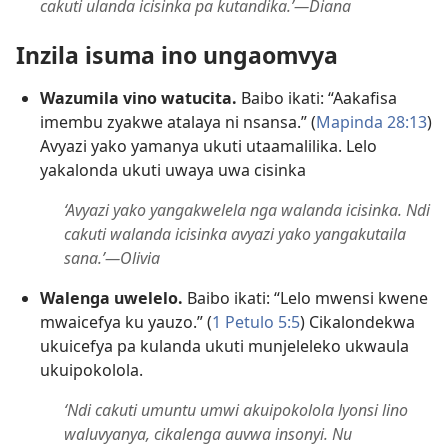
cakuti ulanda icisinka pa kutandika.’—Diana
Inzila isuma ino ungaomvya
Wazumila vino watucita.
Baibo ikati: “Aakafisa
imembu zyakwe atalaya ni nsansa.” (
Mapinda 28:13
)
Avyazi yako yamanya ukuti utaamalilika. Lelo
yakalonda ukuti uwaya uwa cisinka
‘Avyazi yako yangakwelela nga walanda icisinka. Ndi
cakuti walanda icisinka avyazi yako yangakutaila
sana.’—Olivia
Walenga uwelelo.
Baibo ikati: “Lelo mwensi kwene
mwaicefya ku yauzo.” (
1 Petulo 5:5
) Cikalondekwa
ukuicefya pa kulanda ukuti munjeleleko ukwaula
ukuipokolola.
‘Ndi cakuti umuntu umwi akuipokolola lyonsi lino
waluvyanya, cikalenga auvwa insonyi. Nu