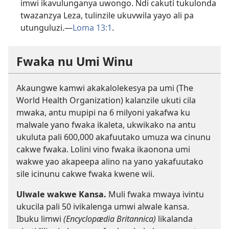
imwi ikavulunganya uwongo. Ndi cakuti tukulonda
twazanzya Leza, tulinzile ukuvwila yayo ali pa
utunguluzi.—
Loma 13:1
.
Fwaka nu Umi Winu
Akaungwe kamwi akakalolekesya pa umi (The
World Health Organization) kalanzile ukuti cila
mwaka, antu mupipi na 6 milyoni yakafwa ku
malwale yano fwaka ikaleta, ukwikako na antu
ukuluta pali 600,000 akafuutako umuza wa cinunu
cakwe fwaka. Lolini vino fwaka ikaonona umi
wakwe yao akapeepa alino na yano yakafuutako
sile icinunu cakwe fwaka kwene wii.
Ulwale wakwe Kansa.
Muli fwaka mwaya ivintu
ukucila pali 50 ivikalenga umwi alwale kansa.
Ibuku limwi
(Encyclopædia Britannica)
likalanda