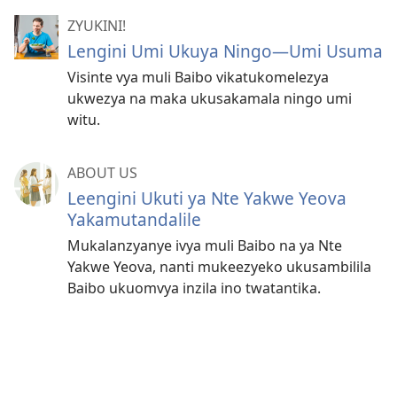
ZYUKINI!
Lengini Umi Ukuya Ningo—Umi Usuma
Visinte vya muli Baibo vikatukomelezya
ukwezya na maka ukusakamala ningo umi
witu.
ABOUT US
Leengini Ukuti ya Nte Yakwe Yeova
Yakamutandalile
Mukalanzyanye ivya muli Baibo na ya Nte
Yakwe Yeova, nanti mukeezyeko ukusambilila
Baibo ukuomvya inzila ino twatantika.