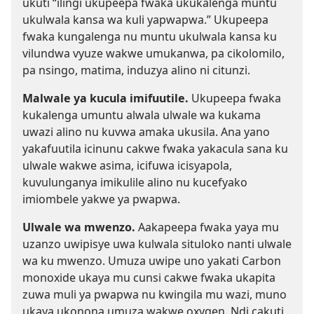
ukuti “ilingi ukupeepa fwaka ukukalenga muntu
ukulwala kansa wa kuli yapwapwa.” Ukupeepa
fwaka kungalenga nu muntu ukulwala kansa ku
vilundwa vyuze wakwe umukanwa, pa cikolomilo,
pa nsingo, matima, induzya alino ni citunzi.
Malwale ya kucula imifuutile.
Ukupeepa fwaka
kukalenga umuntu alwala ulwale wa kukama
uwazi alino nu kuvwa amaka ukusila. Ana yano
yakafuutila icinunu cakwe fwaka yakacula sana ku
ulwale wakwe asima, icifuwa icisyapola,
kuvulunganya imikulile alino nu kucefyako
imiombele yakwe ya pwapwa.
Ulwale wa mwenzo.
Aakapeepa fwaka yaya mu
uzanzo uwipisye uwa kulwala situloko nanti ulwale
wa ku mwenzo. Umuza uwipe uno yakati Carbon
monoxide ukaya mu cunsi cakwe fwaka ukapita
zuwa muli ya pwapwa nu kwingila mu wazi, muno
ukaya ukonona umuza wakwe oxygen. Ndi cakuti