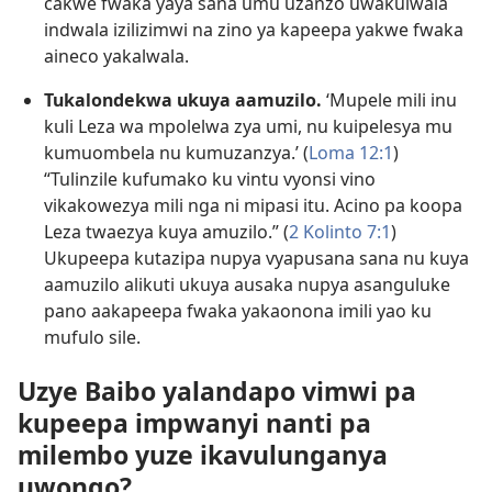
cakwe fwaka yaya sana umu uzanzo uwakulwala
indwala izilizimwi na zino ya kapeepa yakwe fwaka
aineco yakalwala.
Tukalondekwa ukuya aamuzilo.
‘Mupele mili inu
kuli Leza wa mpolelwa zya umi, nu kuipelesya mu
kumuombela nu kumuzanzya.’ (
Loma 12:1
)
“Tulinzile kufumako ku vintu vyonsi vino
vikakowezya mili nga ni mipasi itu. Acino pa koopa
Leza twaezya kuya amuzilo.” (
2 Kolinto 7:1
)
Ukupeepa kutazipa nupya vyapusana sana nu kuya
aamuzilo alikuti ukuya ausaka nupya asanguluke
pano aakapeepa fwaka yakaonona imili yao ku
mufulo sile.
Uzye Baibo yalandapo vimwi pa
kupeepa impwanyi nanti pa
milembo yuze ikavulunganya
uwongo?