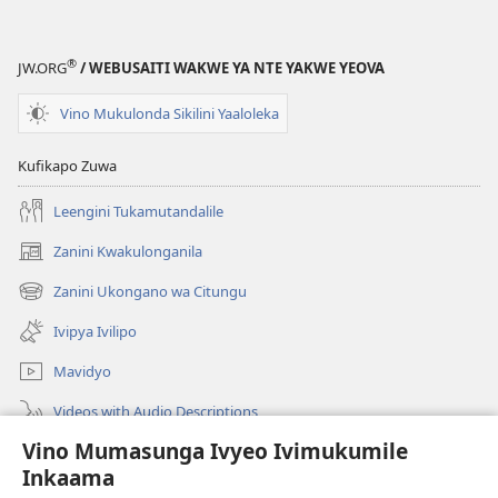
®
JW.ORG
/ WEBUSAITI WAKWE YA NTE YAKWE YEOVA
Vino Mukulonda Sikilini Yaaloleka
Kufikapo Zuwa
Leengini Tukamutandalile
Zanini Kwakulonganila
(opens
new
Zanini Ukongano wa Citungu
(opens
window)
new
Ivipya Ivilipo
window)
Mavidyo
Videos with Audio Descriptions
Vino Mumasunga Ivyeo Ivimukumile
Londini
Inkaama