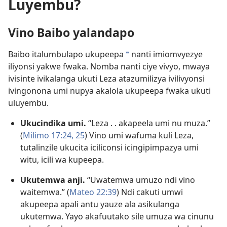
Luyembu?
Vino Baibo yalandapo
Baibo italumbulapo ukupeepa
nanti imiomvyezye
a
iliyonsi yakwe fwaka. Nomba nanti ciye vivyo, mwaya
ivisinte ivikalanga ukuti Leza atazumilizya ivilivyonsi
ivingonona umi nupya akalola ukupeepa fwaka ukuti
uluyembu.
Ukucindika umi.
“Leza . . akapeela umi nu muza.”
(
Milimo 17:24, 25
) Vino umi wafuma kuli Leza,
tutalinzile ukucita iciliconsi icingipimpazya umi
witu, icili wa kupeepa.
Ukutemwa anji.
“Uwatemwa umuzo ndi vino
waitemwa.” (
Mateo 22:39
) Ndi cakuti umwi
akupeepa apali antu yauze ala asikulanga
ukutemwa. Yayo akafuutako sile umuza wa cinunu