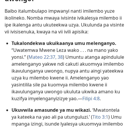
Baibo italumbulapo impwanyi nanti imilembo yuze
ikolineko. Nomba mwaya ivisinte ivikalesya milembo ii
ipe ikalenga antu ukuteekwa uzya. Ukulunda pa visinte
vii ivisisenuka, kwaya na vii ivili apisika:
Tukalondekwa ukuikaanya umu melenganyo.
“Uwatemwa Mwene Leza wako . . . na mano yako
yonsi.” (
Mateo 22:37, 38
) Umuntu atanga apindulule
amelenganyo yakwe ndi cakuti akuomvya imilembo
ikavulunganya uwongo, nupya antu aingi yateekwa
uzya ku milembo kwene ii. Amelenganyo yao
yasintilila sile pa kuomvya milembo kwene ii
ikavulunganya uwongo ukuluta ukwika amano ku
kuzifya imyelenganyizizye yao.—
Filipi 4:8
.
Ukuvwila amasunde ya mu wikazi.
‘Mwatontela
ya kateeka na yao ali pa utunguluzi.’ (
Tito 3:1
) Umu
mpanga izingi, isunde lyalesya ukuomvya imilembo