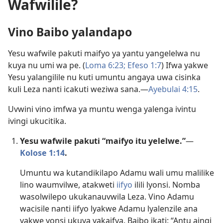
Wafwilile?
Vino Baibo yalandapo
Yesu wafwile pakuti maifyo ya yantu yangelelwa nu
kuya nu umi wa pe. (
Loma 6:23;
Efeso 1:7
) Ifwa yakwe
Yesu yalangilile nu kuti umuntu angaya uwa cisinka
kuli Leza nanti icakuti weziwa sana.—
Ayebulai 4:15
.
Uvwini vino imfwa ya muntu wenga yalenga ivintu
ivingi ukucitika.
Yesu wafwile pakuti “maifyo itu yelelwe.”
—
Kolose 1:14
.
Umuntu wa kutandikilapo Adamu wali umu malilike
lino waumvilwe, atakweti
iifyo
ilili lyonsi. Nomba
wasolwilepo ukukanauvwila Leza. Vino Adamu
wacisile nanti iifyo lyakwe Adamu lyalenzile ana
yakwe yonsi ukuya yakaifya. Baibo ikati: “Antu aingi