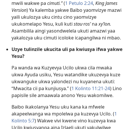
mwili wakwe pa
cimuti.”
(
1 Petulo 2:24
,
King James
Version
) Ya kalemba yakwe Baibo yaomvizye mazwi
yaili ukulozya uku cintu cino yaomvizye
ukukomelapo Yesu, kuli kuti
stau·rosʹ
na
xyʹlon.
Asambilila aingi yasondwelela ukuti amazwi yaa
yakalozya uku cimuti icoloke icapangilwa ni mbao.
Uzye tulinzile ukucita uli pa kwiusya ifwa yakwe
Yesu?
Pa wanda wa Kuzyevya Ucilo ukwa cila mwaka
ukwa Ayuda usiku, Yesu watandike ukuzevya kuze
ukwanguke ukwa yalondezi nu kuyanena ukuti:
“Mwacita cii pa kunjiusya.” (
1 Kolinto 11:21-24
) Lino
papisile sile amaawala anono Yesu wakomilwe.
Baibo ikakolanya Yesu uku kana ka mfwele
akapeelwanga wa mpolelwa pa kuzevya Ucilo. (
1
Kolinto 5:7
) Wakwe vivi kwene vino kuzevya kwa
Ucilo kwiusyanga aina Izlaeli ukuti yakulwilwe