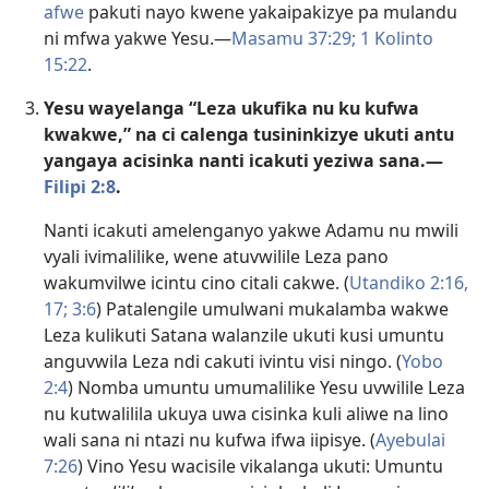
afwe
pakuti nayo kwene yakaipakizye pa mulandu
ni mfwa yakwe Yesu.—
Masamu 37:29;
1 Kolinto
15:22
.
Yesu wayelanga “Leza ukufika nu ku kufwa
kwakwe,” na ci calenga tusininkizye ukuti antu
yangaya acisinka nanti icakuti yeziwa sana.—
Filipi 2:8
.
Nanti icakuti amelenganyo yakwe Adamu nu mwili
vyali ivimalilike, wene atuvwilile Leza pano
wakumvilwe icintu cino citali cakwe. (
Utandiko 2:16,
17;
3:6
) Patalengile umulwani mukalamba wakwe
Leza kulikuti Satana walanzile ukuti kusi umuntu
anguvwila Leza ndi cakuti ivintu visi ningo. (
Yobo
2:4
) Nomba umuntu umumalilike Yesu uvwilile Leza
nu kutwalilila ukuya uwa cisinka kuli aliwe na lino
wali sana ni ntazi nu kufwa ifwa iipisye. (
Ayebulai
7:26
) Vino Yesu wacisile vikalanga ukuti: Umuntu