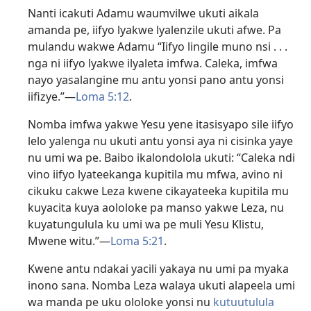
Nanti icakuti Adamu waumvilwe ukuti aikala
amanda pe, iifyo lyakwe lyalenzile ukuti afwe. Pa
mulandu wakwe Adamu “Iifyo lingile muno nsi . . .
nga ni iifyo lyakwe ilyaleta imfwa. Caleka, imfwa
nayo yasalangine mu antu yonsi pano antu yonsi
iifizye.”—
Loma 5:12
.
Nomba imfwa yakwe Yesu yene itasisyapo sile iifyo
lelo yalenga nu ukuti antu yonsi aya ni cisinka yaye
nu umi wa pe. Baibo ikalondolola ukuti: “Caleka ndi
vino iifyo lyateekanga kupitila mu mfwa, avino ni
cikuku cakwe Leza kwene cikayateeka kupitila mu
kuyacita kuya aololoke pa manso yakwe Leza, nu
kuyatungulula ku umi wa pe muli Yesu Klistu,
Mwene witu.”—
Loma 5:21
.
Kwene antu ndakai yacili yakaya nu umi pa myaka
inono sana. Nomba Leza walaya ukuti alapeela umi
wa manda pe uku ololoke yonsi nu
kutuutulula