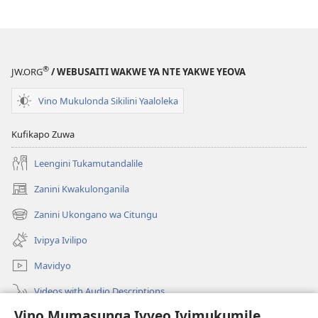
®
JW.ORG
/ WEBUSAITI WAKWE YA NTE YAKWE YEOVA
Vino Mukulonda Sikilini Yaaloleka
Kufikapo Zuwa
Leengini Tukamutandalile
Zanini Kwakulonganila
(opens
new
Zanini Ukongano wa Citungu
(opens
window)
new
Ivipya Ivilipo
window)
Mavidyo
Videos with Audio Descriptions
Vino Mumasunga Ivyeo Ivimukumile
Londini