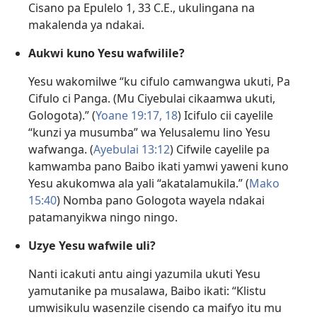
Cisano pa Epulelo 1, 33 C.E., ukulingana na
makalenda ya ndakai.
Aukwi kuno Yesu wafwilile?
Yesu wakomilwe “ku cifulo camwangwa ukuti, Pa
Cifulo ci Panga. (Mu Ciyebulai cikaamwa ukuti,
Gologota).” (
Yoane 19:17, 18
) Icifulo cii cayelile
“kunzi ya musumba” wa Yelusalemu lino Yesu
wafwanga. (
Ayebulai 13:12
) Cifwile cayelile pa
kamwamba pano Baibo ikati yamwi yaweni kuno
Yesu akukomwa ala yali “akatalamukila.” (
Mako
15:40
) Nomba pano Gologota wayela ndakai
patamanyikwa ningo ningo.
Uzye Yesu wafwile uli?
Nanti icakuti antu aingi yazumila ukuti Yesu
yamutanike pa musalawa, Baibo ikati: “Klistu
umwisikulu wasenzile cisendo ca maifyo itu mu