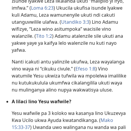
Isunde lyakwe Leza likalanda ukuti “malipilo yi ifyo,
imfwa.” (
Loma 6:23
) Ukucila ukufisa isunde lyakwe
kuli Adamu, Leza wamunenyile ukuti ndi cakuti
utanguvwilile ulafwa. (
Utandiko 3:3
) Lino Adamu
wifizye, “Leza wino asitumpoka” wacisile vino
walanzile. (
Tito 1:2
) Adamu atalenzile sile ukuti ana
yakwe yaye ya kaifya lelo walenzile nu kuti nayo
yafwa.
Nanti icakuti antu yalinzile ukufwa, Leza wayalanga
vino waya ni “cikuku civule.” (
Efeso 1:8
) Vino
watumile Yesu ukwiza tufwila wa mpolelwa imalilike
nu kutukukulula ukumfwa cikalangilila ukuti waya
nu mulinganya alino nupya wakwatisya uluse.
A lilaci lino Yesu wafwile?
Yesu wafwile pa 3 koloko wa kasanya lino Ukuzevya
Kwa
Ucilo
ukwa Ayuda kwatandikanga. (
Mako
15:33-37
) Uwanda uwo walingana nu wanda wa pali