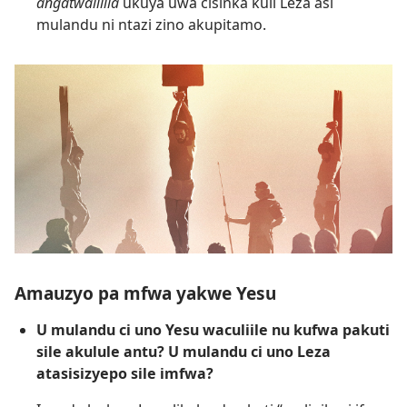
angatwalilila
ukuya uwa cisinka kuli Leza asi
mulandu ni ntazi zino akupitamo.
Amauzyo pa mfwa yakwe Yesu
U mulandu ci uno Yesu waculiile nu kufwa pakuti
sile akulule antu? U mulandu ci uno Leza
atasisizyepo sile imfwa?