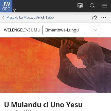
JW.ORG
Ingilini
(opens
Soololini
Londini
YUL
new
ululimi
Ivyeo
VI
Masuko ku Mauzyo Amuli Baibo
window)
luze
pa
MU
JW.ORG
WELENGELINI UMU
U Mulandu ci Uno Yesu