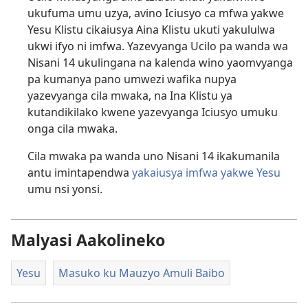
ukufuma umu uzya, avino Iciusyo ca mfwa yakwe
Yesu Klistu cikaiusya Aina Klistu ukuti yakululwa
ukwi ifyo ni imfwa. Yazevyanga Ucilo pa wanda wa
Nisani 14 ukulingana na kalenda wino yaomvyanga
pa kumanya pano umwezi wafika nupya
yazevyanga cila mwaka, na Ina Klistu ya
kutandikilako kwene yazevyanga Iciusyo umuku
onga cila mwaka.
Cila mwaka pa wanda uno Nisani 14 ikakumanila
antu imintapendwa
yakaiusya imfwa yakwe Yesu
umu nsi yonsi.
Malyasi Aakolineko
Yesu
Masuko ku Mauzyo Amuli Baibo