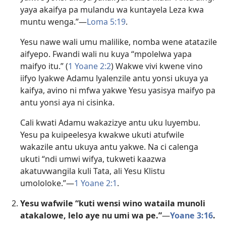
yaya akaifya pa mulandu wa kuntayela Leza kwa
muntu wenga.”—
Loma 5:19
.
Yesu nawe wali umu malilike, nomba wene atatazile
aifyepo. Fwandi wali nu kuya “mpolelwa yapa
maifyo itu.” (
1 Yoane 2:2
) Wakwe vivi kwene vino
iifyo lyakwe Adamu lyalenzile antu yonsi ukuya ya
kaifya, avino ni mfwa yakwe Yesu yasisya maifyo pa
antu yonsi aya ni cisinka.
Cali kwati Adamu wakazizye antu uku luyembu.
Yesu pa kuipeelesya kwakwe ukuti atufwile
wakazile antu ukuya antu yakwe. Na ci calenga
ukuti “ndi umwi wifya, tukweti kaazwa
akatuvwangila kuli Tata, ali Yesu Klistu
umololoke.”—
1 Yoane 2:1
.
Yesu wafwile “kuti wensi wino wataila munoli
atakalowe, lelo aye nu umi wa pe.”
—
Yoane 3:16
.