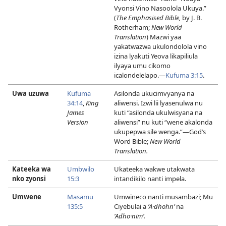
Vyonsi Vino Nasoolola Ukuya.”
(
The Emphasised Bible,
by J. B.
Rotherham;
New World
Translation
) Mazwi yaa
yakatwazwa ukulondolola vino
izina lyakuti Yeova likapiliula
ilyaya umu cikomo
icalondelelapo.—
Kufuma 3:15
.
Uwa uzuwa
Kufuma
Asilonda ukucimvyanya na
34:14
,
King
aliwensi. Izwi lii lyasenulwa nu
James
kuti “asilonda ukulwisyana na
Version
aliwensi” nu kuti “wene akalonda
ukupepwa sile wenga.”—God’s
Word Bible;
New World
Translation.
Kateeka wa
Umbwilo
Ukateeka wakwe utakwata
nko zyonsi
15:3
intandikilo nanti impela.
Umwene
Masamu
Umwineco nanti musambazi; Mu
135:5
Ciyebulai a
ʼA·dhohnʹ
na
ʼAdho·nimʹ.