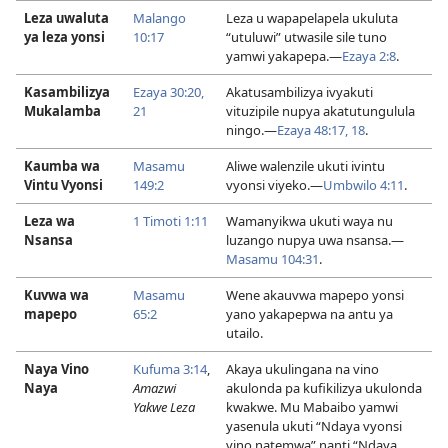
Leza uwaluta
Malango
Leza u wapapelapela ukuluta
ya leza yonsi
10:17
“utuluwi” utwasile sile tuno
yamwi yakapepa.—
Ezaya 2:8
.
Kasambilizya
Ezaya 30:20,
Akatusambilizya ivyakuti
Mukalamba
21
vituzipile nupya akatutungulula
ningo.—
Ezaya 48:17, 18
.
Kaumba wa
Masamu
Aliwe walenzile ukuti ivintu
Vintu Vyonsi
149:2
vyonsi viyeko.—
Umbwilo 4:11
.
Leza wa
1 Timoti 1:11
Wamanyikwa ukuti waya nu
Nsansa
luzango nupya uwa nsansa.—
Masamu 104:31
.
Kuvwa wa
Masamu
Wene akauvwa mapepo yonsi
mapepo
65:2
yano yakapepwa na antu ya
utailo.
Naya Vino
Kufuma 3:14
,
Akaya ukulingana na vino
Naya
Amazwi
akulonda pa kufikilizya ukulonda
Yakwe Leza
kwakwe. Mu Mabaibo yamwi
yasenula ukuti “Ndaya vyonsi
vino natemwa” nanti “Ndaya