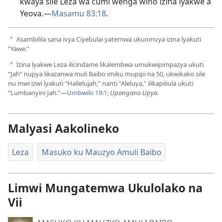
kwaya sile Leza wa cumi wenga wino izina lyakwe a
Yeova.—
Masamu 83:18
.
Asambilila sana ivya Ciyebulai yatemwa ukuomvya izina lyakuti
a
“Yawe.”
Izina lyakwe Leza ilicindame likalembwa umukwipimpazya ukuti
b
“Jah” nupya likazanwa muli Baibo imiku mupipi na 50, ukwikako sile
nu mwi izwi lyakuti “Hallelujah,” nanti “Aleluya,” ilikapiliula ukuti
“Lumbanyini Jah.”—
Umbwilo 19:1
;
Upangano Upya.
Malyasi Aakolineko
Leza
Masuko ku Mauzyo Amuli Baibo
Limwi Mungatemwa Ukulolako na
Vii