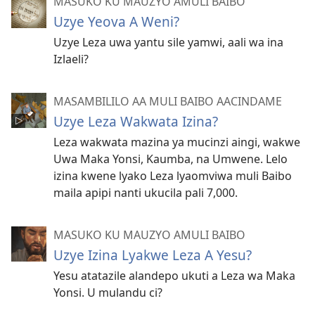
MASUKO KU MAUZYO AMULI BAIBO
Uzye Yeova A Weni?
Uzye Leza uwa yantu sile yamwi, aali wa ina
Izlaeli?
MASAMBILILO AA MULI BAIBO AACINDAME
Uzye Leza Wakwata Izina?
Leza wakwata mazina ya mucinzi aingi, wakwe
Uwa Maka Yonsi, Kaumba, na Umwene. Lelo
izina kwene lyako Leza lyaomviwa muli Baibo
maila apipi nanti ukucila pali 7,000.
MASUKO KU MAUZYO AMULI BAIBO
Uzye Izina Lyakwe Leza A Yesu?
Yesu atatazile alandepo ukuti a Leza wa Maka
Yonsi. U mulandu ci?