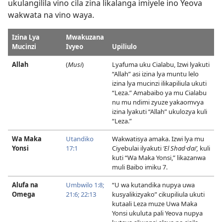
ukulangilila vino cila zina likalanga imiyele ino Yeova
wakwata na vino waya.
Izina Lya
Mwakuzana
Mucinzi
Ivyeo
Upiliulo
Allah
(
Musi
)
Lyafuma uku Cialabu, Izwi lyakuti
“Allah” asi izina lya muntu lelo
izina lya mucinzi ilikapiliula ukuti
“Leza.” Amabaibo ya mu Cialabu
nu mu ndimi zyuze yakaomvya
izina lyakuti “Allah” ukulozya kuli
“Leza.”
Wa Maka
Utandiko
Wakwatisya amaka. Izwi lya mu
Yonsi
17:1
Ciyebulai ilyakuti
ʼEl Shad·daiʹ,
kuli
kuti “Wa Maka Yonsi,” likazanwa
muli Baibo imiku 7.
Alufa na
Umbwilo 1:8;
“U wa kutandika nupya uwa
Omega
21:6;
22:13
kusyalikizyako” cikupiliula ukuti
kutaali Leza muze Uwa Maka
Yonsi ukuluta pali Yeova nupya