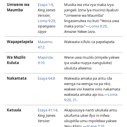
Umwene wa
Ezaya 1:9
,
Musika wa vita vya maka ivya
Maumba
King James
yangeli. Izina lya mucinzi ilyakuti
Version
;
“Umwene wa Maumba”
Loma 9:29
,
lingasenulwa nu kuti “Yeova uwa
Upangano
maka yonsi.”—
Loma 9:29
,
Upya
Amazwi Yakwe Leza
.
Wapapelapela
Masamu
Wakwata icifulo ca papelapela.
47:2
Wa Muzilo
Mapinda
Wene uwa muzilo (imiyele yakwe
Kuluta
9:10
iya usaka nupya isanguluke)
ukuluta aliwensi.
Nakamata
Ezaya 64:8
Wakwata amaka pa antu cila
wenga na wenga na pa nko,
wakwe vivi kwene vino nakamata
wakwata amaka api ivu.—
Loma
9:20, 21
.
Katuula
Ezaya 41:14
;
Akapususya nanti ukukala antu
King James
ukufuma ukwi ifyo ni mfwa
Version
ukupitila umu mpolelwa yakwe
Yesu Klistu.—
Yoane 3:16
.