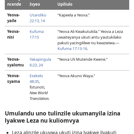
ncende
Ivyeo
Upiliulo
Yeova-
Utandiko
“Kapeela a Yeova.”
yaile
22:13, 14
Yeova-
Kufuma
“Yeova Ali Kwakutukila.” Yeova a Leza
nisi
17:15
uwaiteyanya ukuti antu yautukilako
pakuti yacingililwe nu kwazwiwa.—
Kufuma 17:13-16
.
Yeova-
Yakapingula
“Yeova Uli Mutende Kwene.”
syalomu
6:23, 24
Yeova-
Ezekelo
“Yeova Akuno Waya.”
syama
48:35
,
fotunoti,
New World
Translation.
Umulandu uno tulinzile ukumanyila izina
lyakwe Leza nu kuliomvya
Leza alinzile ukuvwa ukuti izina lyakwe ilyakuti