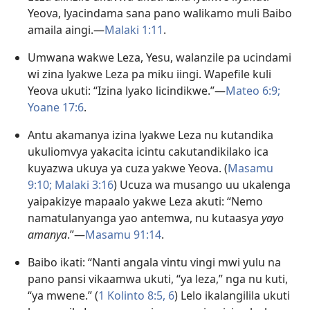
Yeova, lyacindama sana pano walikamo muli Baibo
amaila aingi.—
Malaki 1:11
.
Umwana wakwe Leza, Yesu, walanzile pa ucindami
wi zina lyakwe Leza pa miku iingi. Wapefile kuli
Yeova ukuti: “Izina lyako licindikwe.”—
Mateo 6:9;
Yoane 17:6
.
Antu akamanya izina lyakwe Leza nu kutandika
ukuliomvya yakacita icintu cakutandikilako ica
kuyazwa ukuya ya cuza yakwe Yeova. (
Masamu
9:10;
Malaki 3:16
) Ucuza wa musango uu ukalenga
yaipakizye mapaalo yakwe Leza akuti: “Nemo
namatulanyanga yao antemwa, nu kutaasya
yayo
amanya
.”—
Masamu 91:14
.
Baibo ikati: “Nanti angala vintu vingi mwi yulu na
pano pansi vikaamwa ukuti, “ya leza,” nga nu kuti,
“ya mwene.” (
1 Kolinto 8:5, 6
) Lelo ikalangilila ukuti