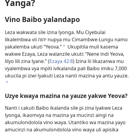
Yanga?
Vino Baibo yalandapo
Leza wakwata sile izina lyonga. Mu Ciyebulai
likalembwa vii יהוה nupya mu Cimambwe-Lungu namo
yakalemba ukuti “Yeova.”
Ukupitila muli kasema
a
wakwe Ezaya, Leza walanzile ukuti: “Nene indi Yeova,
lilyo lili zina lyane.” (
Ezaya 42:8
) Izina lii likazanwa mu
vyalembwa vya mpiti ivikalanda pali Baibo imiku 7,000
ukucila pi izwi lyakuti Leza nanti mazina ya antu yauze.
b
Uzye kwaya mazina na yauze yakwe Yeova?
Nanti i cakuti Baibo ikalanda sile pi zina lyakwe Leza
lyonga, ikaomvya na mazina ya mucinzi aingi na
akumulondolola vino waya. Utantiko wa mazina yayo
amucinzi na akumulondolola vino waya uli apisika