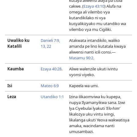
kutaya aliwensi alaya pa cisila
cakwe. (
Ezaya 43:10
) Alufa na
omega ali vilembo vya
kutandikilako ni vya
kusyalikizyako mu utandiko wa
vilembo vya mu Cigiliki.
Uwaliko ku
Danieli 7:9,
Atakwata intandikilo, waliko
Katalili
13,
22
amanda pe lino kutatala kwaya
aliwensi nanti icili consi.—
Masamu 90:2
.
Kaumba
Ezaya 40:28
.
Aliwe walenzile ukuti ivintu
vyonsi viyeko.
Isi
Mateo 6:9
Kapeela wa umi.
Leza
Utandiko 1:1
Izina ilikaomviwa ku kupepa,
nupya Ilyamanyikwa sana. Izwi
lya Ciyebulai lyakuti
ʼElo·himʹ
likalozya uku vintu ivingi,
likalanga ukuti Yeova wakwatisya
amaka, wacindama nanti
umusambazi.