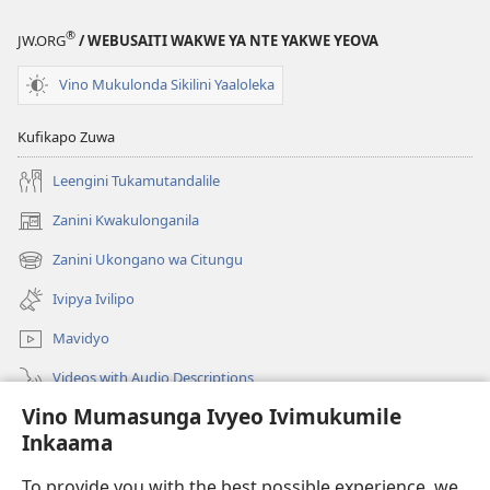
®
JW.ORG
/ WEBUSAITI WAKWE YA NTE YAKWE YEOVA
Vino Mukulonda Sikilini Yaaloleka
Kufikapo Zuwa
Leengini Tukamutandalile
Zanini Kwakulonganila
(opens
new
Zanini Ukongano wa Citungu
(opens
window)
new
Ivipya Ivilipo
window)
Mavidyo
Videos with Audio Descriptions
Vino Mumasunga Ivyeo Ivimukumile
Londini
Inkaama
Kupeela Uwiila
(opens
To provide you with the best possible experience, we