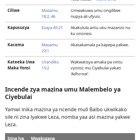
Ciliwe
Masamu
Umwakuwa umu cingililwe
18:2,
46
nupya ali ufyusi.
Kapususya
Ezaya 45:21
Akakulula antu uku mazanzo nu
ku ononesi.
Kacema
Masamu
Akasakamala ya kapepa yakwe.
23:1
Kateeka Uwa
Utandiko
Wakwatisya amaka pa vintu
Maka Yonsi
15:2
vyonsi; mu Ciyebulai yakati
ʼAdho·naiʹ.
Incende zya mazina umu Malembelo ya
Ciyebulai
Yamwi inika mazina ya ncende muli Baibo ukwikako
sile ni zina lyakwe Leza, nomba yaa asi mazina yakwe
Leza.
Izina lya
Mwakuzana