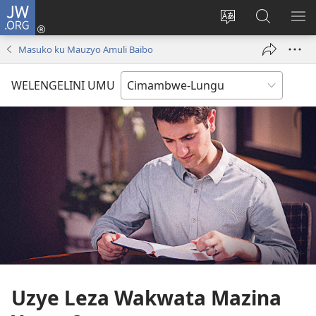
JW.ORG
Ingilini
(opens
Soololini
Londini
YUL
new
ululimi
Ivyeo
VI
Masuko ku Mauzyo Amuli Baibo
window)
luze
pa
MU
JW.ORG
WELENGELINI UMU
Uzye Leza Wakwata Mazina