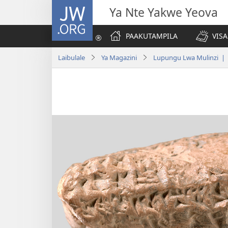
JW.ORG
Ya Nte Yakwe Yeova
PAAKUTAMPILA
VIS
Laibulale
Ya Magazini
Lupungu Lwa Mulinzi | 