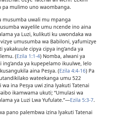
nda pa mulimo uno waombanga.
i u musumba uwali mu mpanga
usumba wayelile umu ncende ino aina
lama ya Luzi, kulikuti ku uwondaka wa
imvizye umusumba wa Babiloni, yafumizye
i yakakuule cipya cipya ing’anda ya
lemu. (
Ezila 1:1-4
) Nomba, alwani ya
 ing’anda ya kupepelamo ikuulwe, lelo
kusangukila aina Pesya. (
Ezila 4:4-16
) Pa
kutandikilako wateekanga umu 522
 wa ina Pesya uwi zina lyakuti Tatenai
Baibo ikamwama ukuti; “Umulasi wa
ama ya Luzi Lwa Yufulate.”—
Ezila 5:3-7
.
wa pano palembwa izina lyakuti Tatenai