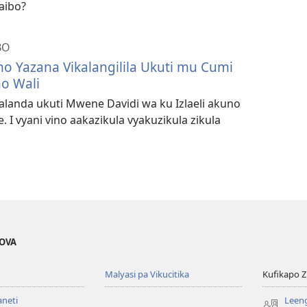
aibo?
BO
ino Yazana Vikalangilila Ukuti mu Cumi
o Wali
alanda ukuti Mwene Davidi wa ku Izlaeli akuno
le. I vyani vino aakazikula vyakuzikula zikula
EOVA
Malyasi pa Vikucitika
Kufikapo 
aneti
Leeng