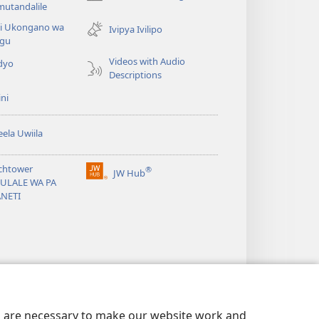
(opens
utandalile
new
ni Ukongano wa
window)
Ivipya Ivilipo
ngu
Videos with Audio
dyo
Descriptions
ni
ela Uwiila
chtower
®
JW Hub
(opens
BULALE WA PA
new
ANETI
window)
es are necessary to make our website work and