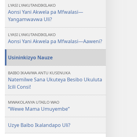
Aonsi
LYASI LYAKUTANDIKILAKO
Akwela
Aonsi Yani Akwela pa Mfwalasi—
pa
Yangamwavwa Uli?
Mfwalasi
—
LYASI LYAKUTANDIKILAKO
Yangamwavwa
Aonsi Yani Akwela pa Mfwalasi—Aaweni?
Uli?
Usininkizyo Nauze
BAIBO IKAAVWA ANTU KUSENUKA
Natemilwe Sana Ukuteya Besibo Ukuluta
Icili Consi!
MWAKOLANYA UTAILO WAO
“Wewe Mama Umuyembe”
Uzye Baibo Ikalandapo Uli?