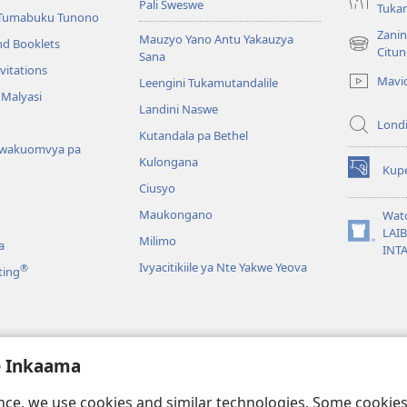
Pali Sweswe
Tukam
Tumabuku Tunono
Zani
Mauzyo Yano Antu Yakauzya
nd Booklets
(opens
Citu
Sana
new
vitations
Mavi
Leengini Tukamutandalile
window)
 Malyasi
Landini Naswe
Londi
Kutandala pa Bethel
wakuomvya pa
Kulongana
Kupe
(opens
Ciusyo
new
window)
Maukongano
Wat
LAI
Milimo
(opens
a
INT
new
Ivyacitikiile ya Nte Yakwe Yeova
®
ting
window)
a Mazwi Yatupu
e Inkaama
a Muli Baibo Vya
u
ence, we use cookies and similar technologies. Some cooki