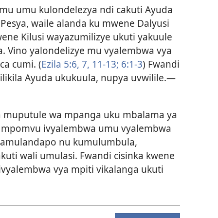
lemu umu kulondelezya ndi cakuti Ayuda
Pesya, waile alanda ku mwene Dalyusi
ene Kilusi wayazumilizye ukuti yakuule
ya. Vino yalondelizye mu vyalembwa vya
ica cumi. (
Ezila 5:6, 7,
11-13;
6:1-3
) Fwandi
ilikila Ayuda ukukuula, nupya uvwilile.—
wa muputule wa mpanga uku mbalama ya
i ivya mpomvu ivyalembwa umu vyalembwa
yamulandapo nu kumulumbula,
kuti wali umulasi. Fwandi cisinka kwene
 ivyalembwa vya mpiti vikalanga ukuti