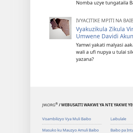
Nomba uzye tungataila B
IVYACITIKE MPITI NA BAI
Vyakuzikula Zikula V
Umwene Davidi Akun
Yamwi yakati malyasi aak
wali a ufi nupya u tulai si
yazana?
®
JW.ORG
/ WEBUSAITI WAKWE YA NTE YAKWE Y
Visambilizyo Vya Muli Baibo
Laibulale
Masuko ku Mauzyo Amuli Baibo
Baibo pa Int