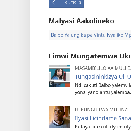
Kucisila
Malyasi Aakolineko
Baibo Yalungika pa Vintu Ivyaliko Mp
Limwi Mungatemwa Ukul
MASAMBILILO AA MULI 
Tungasininkizya Uli U
Ndi cakuti Baibo yalemvi
yonsi yano antu yalemba.
LUPUNGU LWA MULINZI
Ilyasi Licindame San
Kutaya ibuku ilili lyonsi 