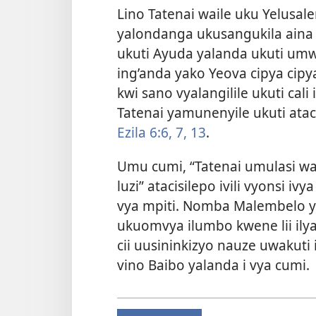
Lino Tatenai waile uku Yelusa
yalondanga ukusangukila aina 
ukuti Ayuda yalanda ukuti umw
ing’anda yako Yeova cipya cip
kwi sano vyalangilile ukuti cali 
Tatenai yamunenyile ukuti atac
Ezila 6:6, 7,
13
.
Umu cumi, “Tatenai umulasi 
luzi” atacisilepo ivili vyons
vya mpiti. Nomba Malembelo 
ukuomvya ilumbo kwene lii ilya
cii uusininkizyo nauze uwakuti
vino Baibo yalanda i vya cumi.