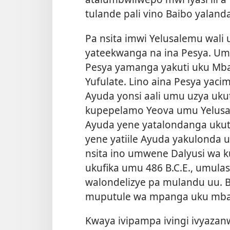
tulande pali vino Baibo yala
Pa nsita imwi Yelusalemu wal
yateekwanga na ina Pesya. Um
Pesya yamanga yakuti uku Mba
Yufulate. Lino aina Pesya yac
Ayuda yonsi aali umu uzya ukut
kupepelamo Yeova umu Yelusa
Ayuda yene yatalondanga ukuti
yene yatiile Ayuda yakulonda u
nsita ino umwene Dalyusi wa 
ukufika umu 486 B.C.E., umulasi
walondelizye pa mulandu uu. 
muputule wa mpanga uku mbal
Kwaya ivipampa ivingi ivyazan