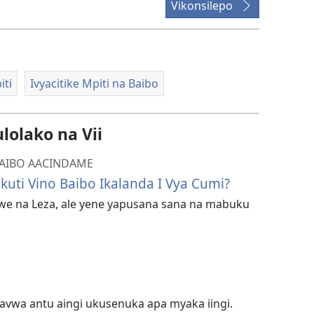
Vikonsilepo
iti
Ivyacitike Mpiti na Baibo
olako na Vii
BAIBO AACINDAME
kuti Vino Baibo Ikalanda I Vya Cumi?
lwe na Leza, ale yene yapusana sana na mabuku
a
ilyavwa antu aingi ukusenuka apa myaka iingi.