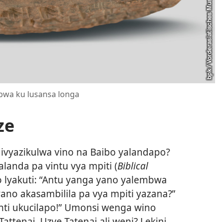
mbwa ku lusansa longa
ze
 ivyazikulwa vino na Baibo yalandapo?
landa pa vintu vya mpiti (
Biblical
o lyakuti: “Antu yanga yano yalembwa
ano akasambilila pa vya mpiti yazana?”
nanti ukucilapo!” Umonsi wenga wino
Tattenai. Uzye Tatenai ali weni? Lekini