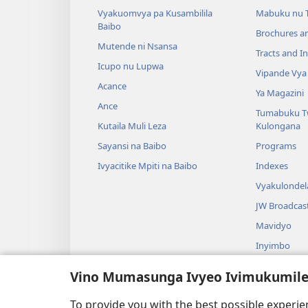
Vyakuomvya pa Kusambilila
Mabuku nu 
Baibo
Brochures a
Mutende ni Nsansa
Tracts and In
Icupo nu Lupwa
Vipande Vya
Acance
Ya Magazini
Ance
Tumabuku T
Kutaila Muli Leza
Kulongana
Sayansi na Baibo
Programs
Ivyacitike Mpiti na Baibo
Indexes
Vyakulondel
JW Broadcas
Mavidyo
Inyimbo
Vyangalo Vy
Vino Mumasunga Ivyeo Ivimukumil
Vyangalo Vy
Mazwi Yatup
To provide you with the best possible experi