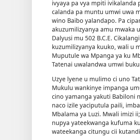
ivyaya pa vya mpiti ivikaland
calanda pa muntu umwi uwa m
wino Baibo yalandapo. Pa cipa
akuzumilizyanya amu mwaka 
Dalyusi mu 502 B.C.E. Cikalang
kuzumilizyanya kuuko, wali u
Muputule wa Mpanga ya ku Mbal
Tatenai uwalandwa umwi buku ly
Uzye lyene u mulimo ci uno Ta
Mukulu wankinye impanga umu v
cino yamanga yakuti Babiloni n
naco izile yaciputula paili, im
Mbalama ya Luzi. Mwali imizi ii
nupya yateekwanga kufuma ku
wateekanga citungu cii kutandi