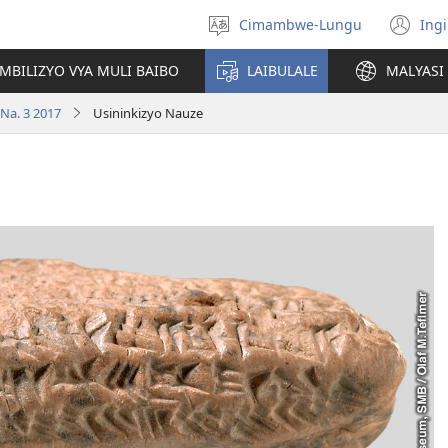
Cimambwe-Lungu
Ingi
Soololini
(o
lulimi
ne
AMBILIZYO VYA MULI BAIBO
LAIBULALE
MALYASI 
wi
Na. 3 2017
Usininkizyo Nauze