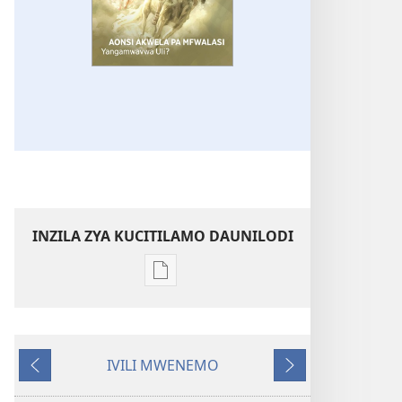
INZILA ZYA KUCITILAMO DAUNILODI
Vya
kukopa
impapulo
LUPUNGU
IVILI MWENEMO
LWA
Kucisila
Vikonsilepo
MULINZI