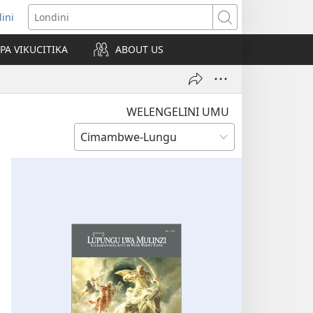
lini
pens
Londini
w
PA VIKUCITIKA
ABOUT US
ndow)
WELENGELINI UMU