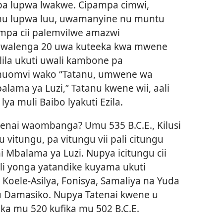
a pa lupwa lwakwe. Cipampa cimwi,
u lupwa luu, uwamanyine nu muntu
mpa cii palemvilwe amazwi
uwalenga 20 uwa kuteeka kwa mwene
ilila ukuti uwali kambone pa
 muomvi wako “Tatanu, umwene wa
ama ya Luzi,” Tatanu kwene wii, aali
a muli Baibo lyakuti Ezila.
tenai waombanga? Umu 535 B.C.E., Kilusi
itungu, pa vitungu vii pali citungu
i Mbalama ya Luzi. Nupya icitungu cii
bali yonga yatandike kuyama ukuti
; Koele-Asilya, Fonisya, Samaliya na Yuda
 Damasiko. Nupya Tatenai kwene u
ka mu 520 kufika mu 502 B.C.E.