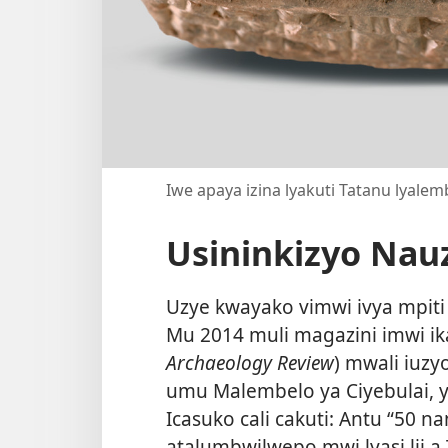
Iwe apaya izina lyakuti Tatanu lyale
Usininkizyo Nau
Uzye kwayako vimwi ivya mpiti
Mu 2014 muli magazini imwi ika
Archaeology Review
) mwali iuzy
umu Malembelo ya Ciyebulai, y
Icasuko cali cakuti: Antu “50 
atalumbwilwepo mwi lyasi lii a 