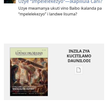
Uzye “Impelelekezyo”​—Ikapiliula Cani?
Uzye mwamanya ukuti vino Baibo ikalanda pa
“mpelelekezyo” i landwe lisuma?
INZILA ZYA
KUCITILAMO
DAUNILODI
Vya
kukopa
impapulo
LUPUNGU
LWA
MULINZI
U