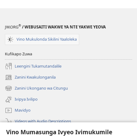
Mulandu
ci
Uno
®
JW.ORG
/ WEBUSAITI WAKWE YA NTE YAKWE YEOVA
Yesu
Waculiile
Vino Mukulonda Sikilini Yaaloleka
nu
Kufwa?
Kufikapo Zuwa
Leengini Tukamutandalile
Zanini Kwakulonganila
(opens
new
Zanini Ukongano wa Citungu
(opens
window)
new
Ivipya Ivilipo
window)
Mavidyo
Videos with Audio Descriptions
Vino Mumasunga Ivyeo Ivimukumile
Londini