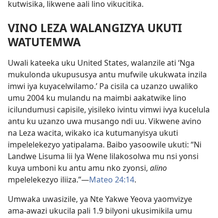
kutwisika, likwene aali lino vikucitika.
VINO LEZA WALANGIZYA UKUTI
WATUTEMWA
Uwali kateeka uku United States, walanzile ati ‘Nga
mukulonda ukupususya antu mufwile ukukwata inzila
imwi iya kuyacelwilamo.’ Pa cisila ca uzanzo uwaliko
umu 2004 ku mulandu na maimbi aakatwike lino
icilundumusi capisile, yisileko ivintu vimwi ivya kucelula
antu ku uzanzo uwa musango ndi uu. Vikwene avino
na Leza wacita, wikako ica kutumanyisya ukuti
impelelekezyo yatipalama. Baibo yasoowile ukuti: “Ni
Landwe Lisuma lii lya Wene lilakosolwa mu nsi yonsi
kuya umboni ku antu amu nko zyonsi,
alino
mpelelekezyo iliiza.”—
Mateo 24:14
.
Umwaka uwasizile, ya Nte Yakwe Yeova yaomvizye
ama-awazi ukucila pali 1.9 bilyoni ukusimikila umu