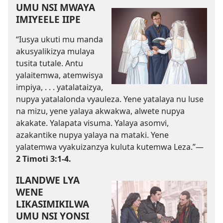
UMU NSI MWAYA
IMIYEELE IIPE
“Iusya ukuti mu manda
akusyalikizya mulaya
tusita tutale. Antu
yalaitemwa, atemwisya
impiya, . . . yatalataizya,
nupya yatalalonda vyauleza. Yene yatalaya nu luse
na mizu, yene yalaya akwakwa, alwete nupya
akakate. Yalapata visuma. Yalaya asomvi,
azakantike nupya yalaya na mataki. Yene
yalatemwa vyakuizanzya kuluta kutemwa Leza.”—
2 Timoti 3:1-4.
ILANDWE LYA
WENE
LIKASIMIKILWA
UMU NSI YONSI