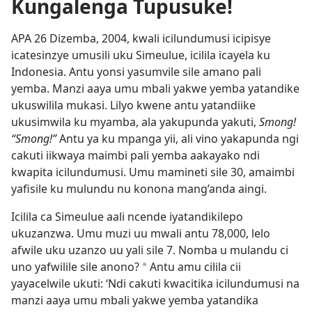
Kungalenga Tupusuke!
APA 26 Dizemba, 2004, kwali icilundumusi icipisye
icatesinzye umusili uku Simeulue, icilila icayela ku
Indonesia. Antu yonsi yasumvile sile amano pali
yemba. Manzi aaya umu mbali yakwe yemba yatandike
ukuswilila mukasi. Lilyo kwene antu yatandiike
ukusimwila ku myamba, ala yakupunda yakuti,
Smong!
“Smong!”
Antu ya ku mpanga yii, ali vino yakapunda ngi
cakuti iikwaya maimbi pali yemba aakayako ndi
kwapita icilundumusi. Umu mamineti sile 30, amaimbi
yafisile ku mulundu nu konona mang’anda aingi.
Icilila ca Simeulue aali ncende iyatandikilepo
ukuzanzwa. Umu muzi uu mwali antu 78,000, lelo
afwile uku uzanzo uu yali sile 7. Nomba u mulandu ci
uno yafwilile sile anono?
Antu amu cilila cii
*
yayacelwile ukuti: ‘Ndi cakuti kwacitika icilundumusi na
manzi aaya umu mbali yakwe yemba yatandika