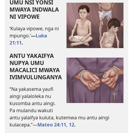
UMU NSI YONSI
MWAYA INDWALA
NI VIPOWE
‘Kulaya vipowe, nga ni
mpungo.’
—
Luka
21:11
.
ANTU YAKAIFYA
NUPYA UMU
MACALICI MWAYA
IVIMVULUNGANYA
“Na yakasema yaufi
aingi yalaloleka nu
kusomba antu aingi.
Pa mulandu wakuti
antu yalaifya kuluta, kutemwa mu antu aingi
kulacepa.”—
Mateo 24:11, 12
.