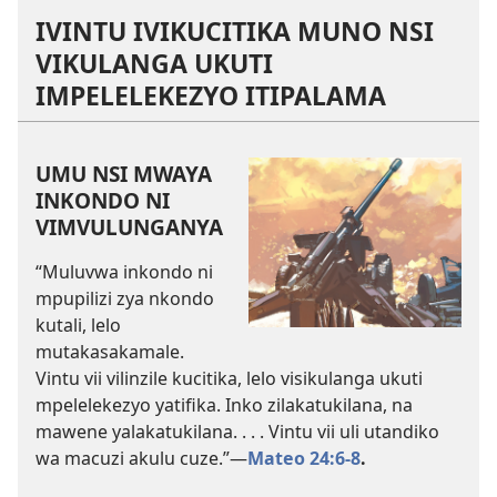
IVINTU IVIKUCITIKA MUNO NSI
VIKULANGA UKUTI
IMPELELEKEZYO ITIPALAMA
UMU NSI MWAYA
INKONDO NI
VIMVULUNGANYA
“Muluvwa inkondo ni
mpupilizi zya nkondo
kutali, lelo
mutakasakamale.
Vintu vii vilinzile kucitika, lelo visikulanga ukuti
mpelelekezyo yatifika. Inko zilakatukilana, na
mawene yalakatukilana. . . . Vintu vii uli utandiko
wa macuzi akulu cuze.”—
Mateo 24:6-8
.