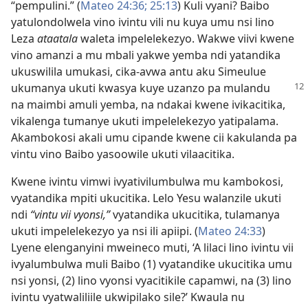
“pempulini.” (
Mateo 24:36;
25:13
) Kuli vyani? Baibo
yatulondolwela vino ivintu vili nu kuya umu nsi lino
Leza
ataatala
waleta impelelekezyo. Wakwe viivi kwene
vino amanzi a mu mbali yakwe yemba ndi yatandika
ukuswilila umukasi, cika-avwa antu aku Simeulue
ukumanya ukuti kwasya kuye
uzanzo pa mulandu
na maimbi amuli yemba, na ndakai kwene ivikacitika,
vikalenga tumanye ukuti impelelekezyo yatipalama.
Akambokosi akali umu cipande kwene cii kakulanda pa
vintu vino Baibo yasoowile ukuti vilaacitika.
Kwene ivintu vimwi ivyativilumbulwa mu kambokosi,
vyatandika mpiti ukucitika. Lelo Yesu walanzile ukuti
ndi
“vintu vii vyonsi,”
vyatandika ukucitika, tulamanya
ukuti impelelekezyo ya nsi ili apiipi. (
Mateo 24:33
)
Lyene elenganyini mweineco muti, ‘A lilaci lino ivintu vii
ivyalumbulwa muli Baibo (1) vyatandike ukucitika umu
nsi yonsi, (2) lino vyonsi vyacitikile capamwi, na (3) lino
ivintu vyatwaliliile ukwipilako sile?’ Kwaula nu