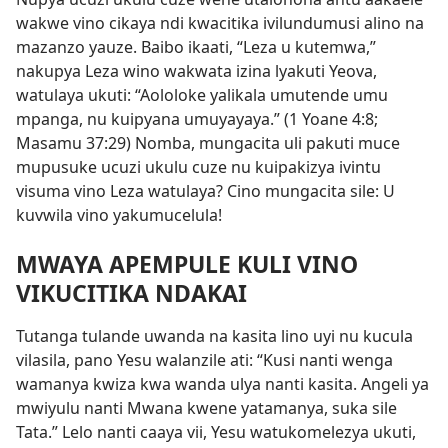
wakwe vino cikaya ndi kwacitika ivilundumusi alino na
mazanzo yauze. Baibo ikaati, “Leza u kutemwa,”
nakupya Leza wino wakwata izina lyakuti Yeova,
watulaya ukuti: “Aololoke yalikala umutende umu
mpanga, nu kuipyana umuyayaya.” (1 Yoane 4:8;
Masamu 37:29) Nomba, mungacita uli pakuti muce
mupusuke ucuzi ukulu cuze nu kuipakizya ivintu
visuma vino Leza watulaya? Cino mungacita sile: U
kuvwila vino yakumucelula!
MWAYA APEMPULE KULI VINO
VIKUCITIKA NDAKAI
Tutanga tulande uwanda na kasita lino uyi nu kucula
vilasila, pano Yesu walanzile ati: “Kusi nanti wenga
wamanya kwiza kwa wanda ulya nanti kasita. Angeli ya
mwiyulu nanti Mwana kwene yatamanya, suka sile
Tata.” Lelo nanti caaya vii, Yesu watukomelezya ukuti,