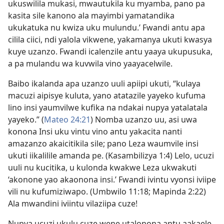
ukuswilila mukasi, mwautukila ku myamba, pano pa
kasita sile kanono ala mayimbi yamatandika
ukukatuka nu kwiza uku mulundu.’ Fwandi antu apa
cilila ciici, ndi yalola vikwene, yakamanya ukuti kwasya
kuye uzanzo. Fwandi icalenzile antu yaaya ukupusuka,
a pa mulandu wa kuvwila vino yaayacelwile.
Baibo ikalanda apa uzanzo uuli apiipi ukuti, “kulaya
macuzi aipisye kuluta, yano atatazile yayeko kufuma
lino insi yaumvilwe kufika na ndakai nupya yatalatala
yayeko.” (
Mateo 24:21
) Nomba uzanzo uu, asi uwa
konona Insi uku vintu vino antu yakacita nanti
amazanzo akaicitikila sile; pano Leza waumvile insi
ukuti iikalilile amanda pe. (Kasambilizya 1:4) Lelo, ucuzi
uuli nu kucitika, u kulonda kwakwe Leza ukwakuti
‘akonone yao akaonona insi.’ Fwandi ivintu vyonsi iviipe
vili nu kufumiziwapo. (Umbwilo 11:18; Mapinda 2:22)
Ala mwandini iviintu vilaziipa cuze!
Nupya ucuzi ukulu cuze wene utalonona antu aakaele