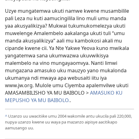
Uzye mungatemwa ukuti namwe kwene musambilile
pali Leza nu kuti aamucingilila lino muli umu manda
yaa akusyalikizya? Mukwai tukumukomelezya ukuti
muwelenge Amalembelo aakalanga ukuti tuli “umu
manda akusyalikizya” aali mu kambokosi akali mu
cipande kwene cii. Ya Nte Yakwe Yeova kuno mwikala
yangatemwa sana ukumwazwa ukuvwikisya
malembelo na vino mungayaomvya. Nanti limwi
mungazana amasuko uku mauzyo yano mukalonda
ukumanya ndi mwaya apa webusaiti iitu iya
www.jw.org. Mulole umu Ciyemba apalemvilwe ukuti
AMASAMBILISHO YA MU BAIBOLO >
AMASUKO KU
MEPUSHO YA MU BAIBOLO.
.
^
Uzanzo uu uwacitiike umu 2004 wakomile antu ukucila pali 220,000,
nupya uzanzo kwene uu waya pa mazanzo aipisye aacitikapo
aamusango uu.