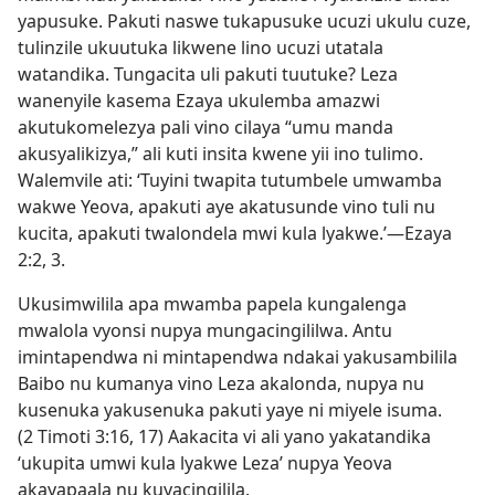
yapusuke. Pakuti naswe tukapusuke ucuzi ukulu cuze,
tulinzile ukuutuka likwene lino ucuzi utatala
watandika. Tungacita uli pakuti tuutuke? Leza
wanenyile kasema Ezaya ukulemba amazwi
akutukomelezya pali vino cilaya “umu manda
akusyalikizya,” ali kuti insita kwene yii ino tulimo.
Walemvile ati: ‘Tuyini twapita tutumbele umwamba
wakwe Yeova, apakuti aye akatusunde vino tuli nu
kucita, apakuti twalondela mwi kula lyakwe.’—Ezaya
2:2, 3.
Ukusimwilila apa mwamba papela kungalenga
mwalola vyonsi nupya mungacingililwa. Antu
imintapendwa ni mintapendwa ndakai yakusambilila
Baibo nu kumanya vino Leza akalonda, nupya nu
kusenuka yakusenuka pakuti yaye ni miyele isuma.
(2 Timoti 3:16, 17) Aakacita vi ali yano yakatandika
‘ukupita umwi kula lyakwe Leza’ nupya Yeova
akayapaala nu kuyacingilila.