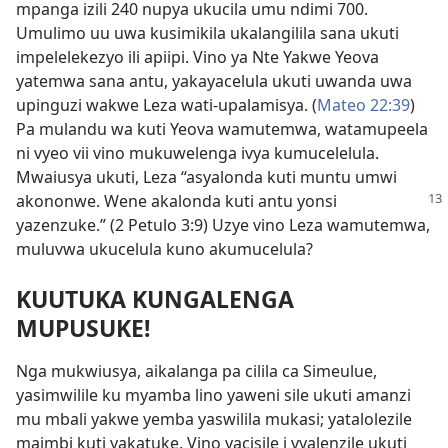
mpanga izili 240 nupya ukucila umu ndimi 700.
Umulimo uu uwa kusimikila ukalangilila sana ukuti
impelelekezyo ili apiipi. Vino ya Nte Yakwe Yeova
yatemwa sana antu, yakayacelula ukuti uwanda uwa
upinguzi wakwe Leza wati-upalamisya. (
Mateo 22:39
)
Pa mulandu wa kuti Yeova wamutemwa, watamupeela
ni vyeo vii vino mukuwelenga ivya kumucelelula.
Mwaiusya ukuti, Leza “asyalonda kuti muntu umwi
akononwe. Wene akalonda
kuti antu yonsi
yazenzuke.” (2 Petulo 3:9) Uzye vino Leza wamutemwa,
muluvwa ukucelula kuno akumucelula?
KUUTUKA KUNGALENGA
MUPUSUKE!
Nga mukwiusya, aikalanga pa cilila ca Simeulue,
yasimwilile ku myamba lino yaweni sile ukuti amanzi
mu mbali yakwe yemba yaswilila mukasi; yatalolezile
maimbi kuti yakatuke. Vino yacisile i vyalenzile ukuti