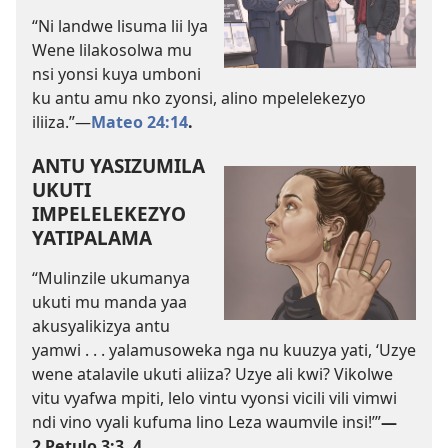
“Ni landwe lisuma lii lya
Wene lilakosolwa mu
nsi yonsi kuya umboni
ku antu amu nko zyonsi, alino mpelelekezyo
iliiza.”—
Mateo 24:14
.
ANTU YASIZUMILA
UKUTI
IMPELELEKEZYO
YATIPALAMA
“Mulinzile ukumanya
ukuti mu manda yaa
akusyalikizya antu
yamwi . . . yalamusoweka nga nu kuuzya yati, ‘Uzye
wene atalavile ukuti aliiza? Uzye ali kwi? Vikolwe
vitu vyafwa mpiti, lelo vintu vyonsi vicili vili vimwi
ndi vino vyali kufuma lino Leza waumvile insi!’”
—
2 Petulo 3:3, 4.