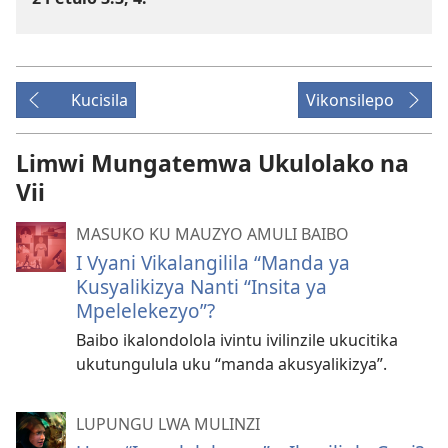
Kucisila
Vikonsilepo
Limwi Mungatemwa Ukulolako na
Vii
MASUKO KU MAUZYO AMULI BAIBO
I Vyani Vikalangilila “Manda ya
Kusyalikizya Nanti “Insita ya
Mpelelekezyo”?
Baibo ikalondolola ivintu ivilinzile ukucitika
ukutungulula uku “manda akusyalikizya”.
LUPUNGU LWA MULINZI